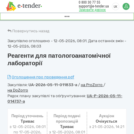
0 800 30 77 55
support@e-tender.ua
UK
Замовити дзвінок
Повернутись назад
Закупівлю оголошено - 12-05-2026, 08:01. Дата останніх змін -
12-05-2026, 08:03
Реагенти для патологоанатомічної
лабораторії
Оголошення про проведення.pdf
Закупівля:
UA-2026-05-11-011833-a
/
на ProZorro
/
на DoZorro
Рядок плану закупівлі та обґрунтування:
UA-P-2026-05-11-
014737-a
Період уточнень
Період подачі
Аукціон
Триває
пропозицій
Очікується
з 12-05-2026, 08:01
Триває
з
21-05-2026, 14:21
по 17-05-2026,
з 12-05-2026, 08:01