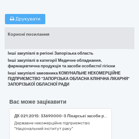
Друкувати
Корисні посилання
Інші закупівлі в регіоні Запорізька область
Інші закупівлі в категорії Медичне обладнання,
фармацевтична продукція та засоби особистої гігієни
Інші закупівлі замовника КОМУНАЛЬНЕ НЕКОМЕРЦІЙНЕ
ПІДПРИЄМСТВО "ЗАПОРІЗЬКА ОБЛАСНА КЛІНІЧНА ЛІКАРНЯ"
ЗАПОРІЗЬКОЇ ОБЛАСНОЇ РАДИ
Вас може зацікавити
ДК 021:2015: 33690000-3 Лікарські засоби різні (Реагенти та витратні матеріали сумісні з автоматичним імунохемілюмінесцентним аналізатором Maglumi 1000)
Державне некомерційне підприємство
"Національний інститут раку"