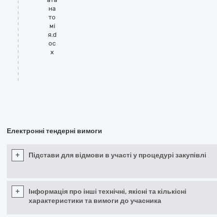
на
то
мі
я.d
oc
x
Електронні тендерні вимоги
+
Підстави для відмови в участі у процедурі закупівлі
+
Інформація про інші технічні, якісні та кількісні
характеристики та вимоги до учасника