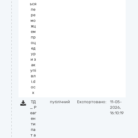
ься
пе
ре
мо
жц
ем
пр
оц
ед
ур
и з
ак
упі
вл
і.d
oc
x
ТД
публічний
Експортовано:
11-05-
_ Р
2026,
еаг
16:10:19
ен
ти
па
т а