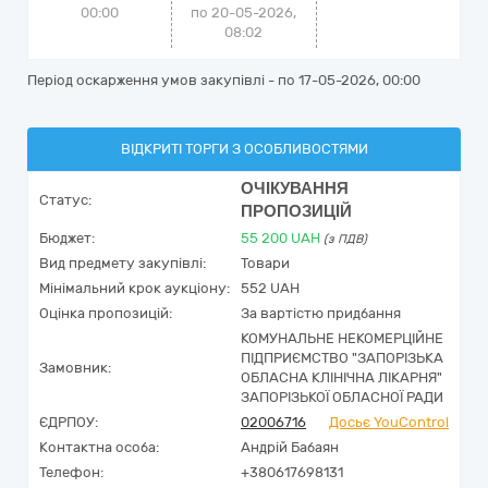
00:00
по 20-05-2026,
08:02
Період оскарження умов закупівлі - по
17-05-2026, 00:00
ВІДКРИТІ ТОРГИ З ОСОБЛИВОСТЯМИ
ОЧІКУВАННЯ
Статус:
ПРОПОЗИЦІЙ
Бюджет:
55 200
UAH
(з ПДВ)
Вид предмету закупівлі:
Товари
Мінімальний крок аукціону:
552 UAH
Оцінка пропозицій:
За вартістю придбання
КОМУНАЛЬНЕ НЕКОМЕРЦІЙНЕ
ПІДПРИЄМСТВО "ЗАПОРІЗЬКА
Замовник:
ОБЛАСНА КЛІНІЧНА ЛІКАРНЯ"
ЗАПОРІЗЬКОЇ ОБЛАСНОЇ РАДИ
ЄДРПОУ:
02006716
Досьє YouControl
Контактна особа:
Андрій Бабаян
Телефон:
+380617698131