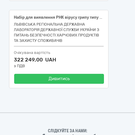
Набір для виявлення РНК вірусу грипу типу А методом ПЛР-РЧ; Набір для виявлення РНК вірусу хвороби Ньюкасла методом ПЛР в режимі реального часу; Набір для виділення ДНК/РНК збудників хвороб тварин; Набір для виявлення ГМО 35S/NOS/FMV ПЛР в реальному часі з внутрішнім позитивним контролем (IPC); Набір для виділення геномної ДНК зі зразків харчових продуктів і кормів рослинного і тваринного походження та із зразків з високим ступенем обробки
ЛЬВІВСЬКА РЕГІОНАЛЬНА ДЕРЖАВНА
ЛАБОРАТОРІЯ ДЕРЖАВНОЇ СЛУЖБИ УКРАЇНИ З
ПИТАНЬ БЕЗПЕЧНОСТІ ХАРЧОВИХ ПРОДУКТІВ
ТА ЗАХИСТУ СПОЖИВАЧІВ
Очікувана вартість
322 249,00 UAH
з ПДВ
Дивитись
СЛІДКУЙТЕ ЗА НАМИ: