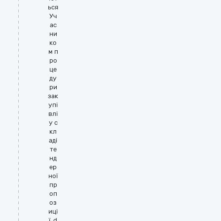
ься
Уч
ас
ни
ко
м п
ро
це
ду
ри
зак
упі
влі
у с
кл
аді
те
нд
ер
ної
пр
оп
оз
иці
ї..d