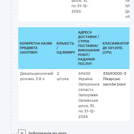
шосе, 10,
сер
по 31-12-
IVD
2026
(діа
vitro
АДРЕСА
ДОСТАВКИ /
СТРОК
КОНКРЕТНА НАЗВА
КІЛЬКІСТЬ
КЛАСИФІКАТОР
ПОСТАВКИ/
ПРЕДМЕТА
/
ДК 021:2015
ВИКОНАННЯ
ЗАКУПІВЛІ
ОД.ВИМІРУ
(CPV)
РОБІТ/
НАДАННЯ
ПОСЛУГ:
Декальцинуючий
2
69600
33690000-3
розчин, 3.8 л
штука
Україна
Лікарські
Запорізька
засоби різні
область
Запоріжжя
Оріхівське
шосе, 10,
по 31-12-
2026
+
Інформація по лоту