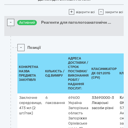
+
-
відкрити всі
закрити всі
-
Реагенти для патологоанатомічн
...
Активний
-
Позиції
АДРЕСА
ДОСТАВКИ /
КОНКРЕТНА
СТРОК
КЛАСИФІКАТОР
НАЗВА
КІЛЬКІСТЬ /
ПОСТАВКИ/
ДК 021:2015
КЛАС
ПРЕДМЕТА
ОД.ВИМІРУ
ВИКОНАННЯ
(CPV)
ЗАКУПІВЛІ
РОБІТ/
НАДАННЯ
ПОСЛУГ:
Заключне
6
69600
33690000-3
Кла
середовище,
паковання
Україна
Лікарські
GMD
473 мл (2
Запорізька
засоби різні
577
шт/пак)
область
Акр
Запоріжжя
смол
Оріхівське
зал