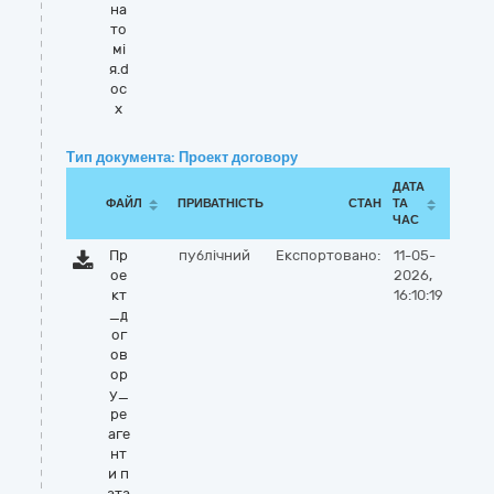
на
то
мі
я.d
oc
x
Тип документа: Проект договору
ДАТА
ФАЙЛ
ПРИВАТНІСТЬ
СТАН
ТА
ЧАС
Пр
публічний
Експортовано:
11-05-
ое
2026,
кт
16:10:19
_д
ог
ов
ор
у_
ре
аге
нт
и п
ата