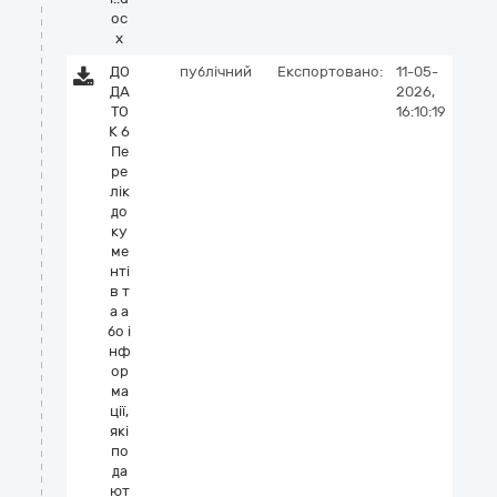
oc
x
ДО
публічний
Експортовано:
11-05-
ДА
2026,
ТО
16:10:19
К 6
Пе
ре
лік
до
ку
ме
нті
в т
а а
бо і
нф
ор
ма
ції,
які
по
да
ют