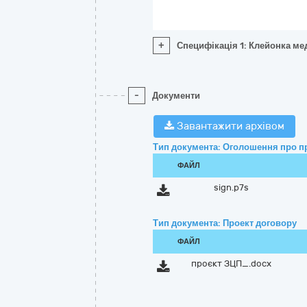
+
Специфікація 1: Клейонка мед
-
Документи
Завантажити архівом
Тип документа: Оголошення про п
ФАЙЛ
sign.p7s
Тип документа: Проект договору
ФАЙЛ
проєкт ЗЦП_.docx