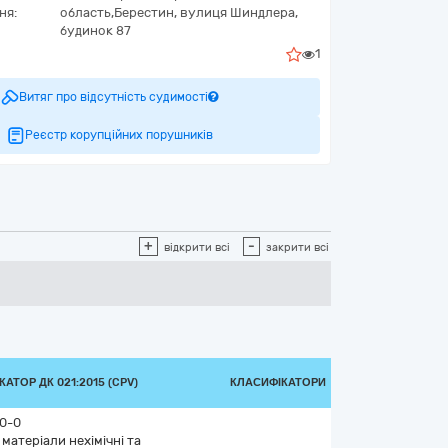
ня:
область,
Берестин,
вулиця Шиндлера,
будинок 87
1
Витяг про відсутність судимості
Реєстр корупційних порушників
+
-
відкрити всі
закрити всі
АТОР ДК 021:2015 (CPV)
КЛАСИФІКАТОРИ
0-0
 матеріали нехімічні та