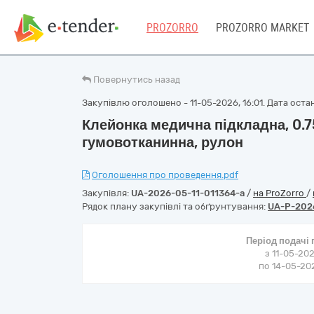
PROZORRO
PROZORRO MARKET
Повернутись назад
Закупівлю оголошено - 11-05-2026, 16:01. Дата останн
Клейонка медична підкладна, 0.75
гумовотканинна, рулон
Оголошення про проведення.pdf
Закупівля:
UA-2026-05-11-011364-a
/
на ProZorro
/
Рядок плану закупівлі та обґрунтування:
UA-P-202
Період подачі
з 11-05-202
по 14-05-202