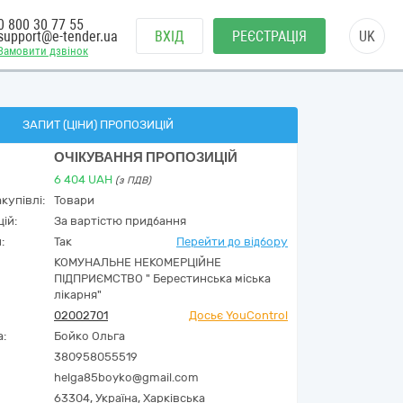
0 800 30 77 55
support@e-tender.ua
ВХІД
РЕЄСТРАЦІЯ
UK
Замовити дзвінок
ЗАПИТ (ЦІНИ) ПРОПОЗИЦІЙ
ОЧІКУВАННЯ ПРОПОЗИЦІЙ
6 404
UAH
(з ПДВ)
купівлі:
Товари
ій:
За вартістю придбання
:
Так
Перейти до відбору
КОМУНАЛЬНЕ НЕКОМЕРЦІЙНЕ
ПІДПРИЄМСТВО " Берестинська міська
лікарня"
02002701
Досьє YouControl
а:
Бойко Ольга
380958055519
helga85boyko@gmail.com
63304,
Україна
,
Харківська