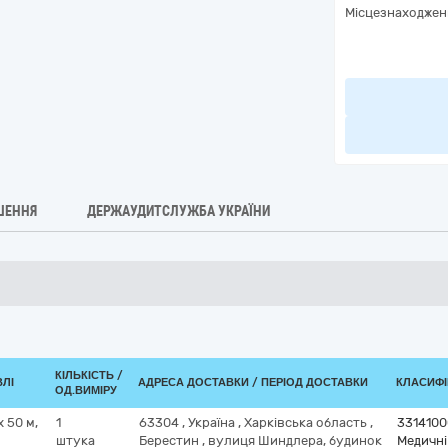
Місцезнаходжен
ШЕННЯ
ДЕРЖАУДИТСЛУЖБА УКРАЇНИ
КІЛЬКІСТЬ /
ВЛІ
АДРЕСА ДОСТАВКИ / ПЕРІОД ДОСТАВКИ
КЛАСИФІК
ОД.ВИМІРУ
 50 м,
1
63304
,
Україна
,
Харківська область
,
3314100
штука
Берестин
,
вулиця Шиндлера, будинок
Медичні