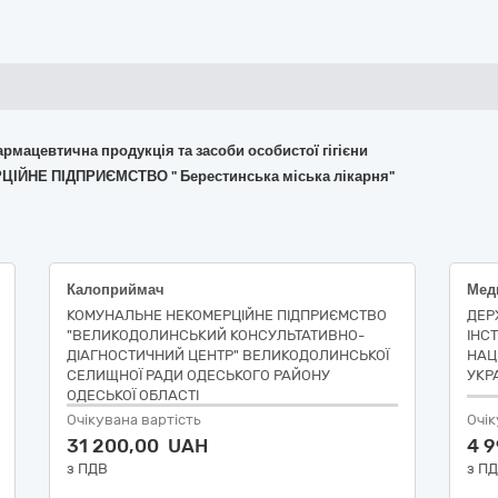
армацевтична продукція та засоби особистої гігієни
ЦІЙНЕ ПІДПРИЄМСТВО " Берестинська міська лікарня"
Калоприймач
Меди
КОМУНАЛЬНЕ НЕКОМЕРЦІЙНЕ ПІДПРИЄМСТВО
ДЕР
"ВЕЛИКОДОЛИНСЬКИЙ КОНСУЛЬТАТИВНО-
ІНСТ
ДІАГНОСТИЧНИЙ ЦЕНТР" ВЕЛИКОДОЛИНСЬКОЇ
НАЦ
СЕЛИЩНОЇ РАДИ ОДЕСЬКОГО РАЙОНУ
УКР
ОДЕСЬКОЇ ОБЛАСТІ
Очікувана вартість
Очік
31 200,00 UAH
4 
з ПДВ
з П