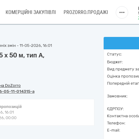
КОМЕРЦІЙНІ ЗАКУПІВЛІ
PROZORRO.ПРОДАЖІ
іх змін - 11-05-2026, 16:01
 х 50 м, тип А,
Статус:
Бюджет:
Вид предмету за
Оцінка пропозиц
Попередній етап
на DoZorro
6-05-11-014315-a
Замовник:
 пропозицій
ЄДРПОУ:
6, 16:01
Контактна особ
6, 00:00
Телефон:
E-mail: