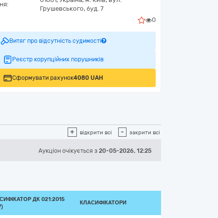
ня:
Грушевського, буд. 7
0
Витяг про відсутність судимості
Реєстр корупційних порушників
Сформувати рахунок
4080 UAH
+
-
відкрити всі
закрити всі
Аукціон
очікується
з
20-05-2026, 12:25
СИФІКАТОР ДК 021:2015
КЛАСИФІКАТОРИ
)