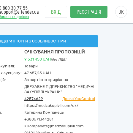
0 800 30 77 55
support@e-tender.ua
ВХІД
РЕЄСТРАЦІЯ
UK
Замовити дзвінок
ВІДКРИТІ ТОРГИ З ОСОБЛИВОСТЯМИ
ОЧІКУВАННЯ ПРОПОЗИЦІЙ
9 531 450
UAH
(без ПДВ)
купівлі:
Товари
к аукціону:
47 657,25 UAH
ій:
За вартістю придбання
ДЕРЖАВНЕ ПІДПРИЄМСТВО "МЕДИЧНІ
ЗАКУПІВЛІ УКРАЇНИ"
42574629
Досьє YouControl
https://medzakupivli.com/uk/
а:
Катерина Компанець
+380671344281
k.kompanets@medzakupivli.com
01601,
Україна
,
м. Київ,
вул.