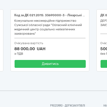
Код за ДК 021:2015: 33690000-3 - Лікарські засоби різні (Реагенти)
Комунальне некомерційне підприємство
ДЕР
Сумської обласної ради "Обласний клінічний
ЗАК
медичний центр соціально небезпечних
захворювань"
Очікувана вартість
Очік
88 000,00 UAH
50
з ПДВ
без
Дивитись
PROZORRO - ДЕРЖЗАКУПІВЛІ
НА