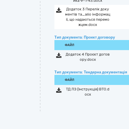
ика Ф-1-43.docx
Додаток 3 Перелік доку
ментів та_або інформац
ії, що надаються перемо
жцем.docx
Тип документа: Проект договору
ФАЙЛ
Додаток 4 Проєкт догов
ору.docx
Тип документа: Тендерна документація
ФАЙЛ
ТД ЛЗ (Інструкція) ВТО.d
ocx