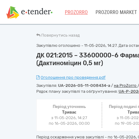
PROZORRO
PROZORRO MARKET
Повернутись назад
Закупівлю оголошено - 11-05-2026, 14:27. Дата останн
ДК 021:2015 – 33600000-6 Фарм
(Дактиноміцин 0,5 мг)
Оголошення про проведення.pdf
Закупівля:
UA-2026-05-11-008434-a
/
на ProZorro
Рядок плану закупівлі та обґрунтування:
UA-P-202
Період уточнень
Період подачі
Триває
Трив
з 11-05-2026, 14:27
з 11-05-202
по 16-05-2026, 00:00
по 19-05-202
Період оскарження умов закупівлі - по
16-05-2026, 