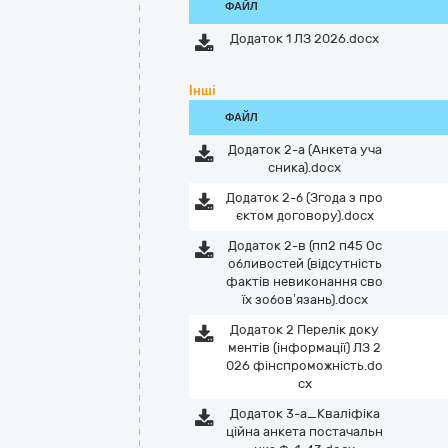
ФАЙЛ
Додаток 1 ЛЗ 2026.docx
Інші
ФАЙЛ
Додаток 2-а (Анкета уча
сника).docx
Додаток 2-б (Згода з про
єктом договору).docx
Додаток 2-в (пп2 п45 Ос
обливостей (відсутність
фактів невиконання сво
їх зобов’язань).docx
Додаток 2 Перелік доку
ментів (інформації) ЛЗ 2
026 фінспроможність.do
cx
Додаток 3-а_Кваліфіка
ційна анкета постачальн