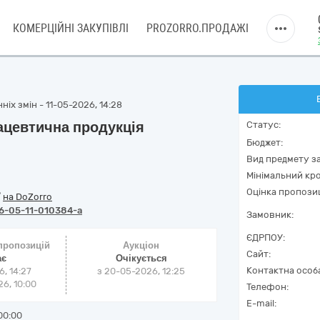
КОМЕРЦІЙНІ ЗАКУПІВЛІ
PROZORRO.ПРОДАЖІ
іх змін - 11-05-2026, 14:28
ацевтична продукція
Статус:
Бюджет:
Вид предмету за
Мінімальний кро
Оцінка пропозиц
/
на DoZorro
6-05-11-010384-a
Замовник:
ЄДРПОУ:
 пропозицій
Аукціон
Сайт:
ає
Очікується
Контактна особ
6, 14:27
з
20-05-2026, 12:25
6, 10:00
Телефон:
E-mail:
00:00