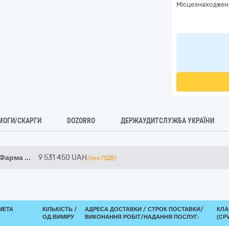
Місцезнаходжен
МОГИ/СКАРГИ
DOZORRO
ДЕРЖАУДИТСЛУЖБА УКРАЇНИ
 Фарма
...
9 531 450
UAH
(без ПДВ)
МЕТА
КІЛЬКІСТЬ /
АДРЕСА ДОСТАВКИ /
СТРОК ПОСТАВКИ/
КЛА
ОД.ВИМІРУ
ВИКОНАННЯ РОБІТ/НАДАННЯ ПОСЛУГ:
(CPV