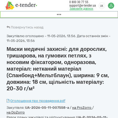
0 800 30 77 55
support@e-tender.ua
UK
Замовити дзвінок
Повернутись назад
Закупівлю оголошено - 11-05-2026, 13:56. Дата останніх змін -
11-05-2026, 13:56
Маски медичні захисні: для дорослих,
тришарова, на гумових петлях, з
носовим фіксатором, одноразова,
матеріал: нетканий матеріал
(Спанбонд+Мельтблаун), ширина: 9 см,
довжина: 18 см, щільність матеріалу:
20-30 г/м²
Оголошення про проведення.pdf
Закупівля:
UA-2026-05-11-007558-a
/
на ProZorro
/
на DoZorro
Рядок плану закупівлі та обґрунтування:
UA-P-2026-05-11-