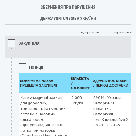
ЗВЕРНЕННЯ ПРО ПОРУШЕННЯ
ДЕРЖАУДИТСЛУЖБА УКРАЇНИ
+
-
відкрити всі
закрити всі
-
Закупівля:
-
Позиції
КІЛЬКІСТЬ
К
КОНКРЕТНА НАЗВА
АДРЕСА ДОСТАВКИ
/
ДК
ПРЕДМЕТА ЗАКУПІВЛІ
/ ПЕРІОД ДОСТАВКИ
ОД.ВИМІРУ
(C
Маски медичні захисні:
2 000
69014
,
Україна
,
3
для дорослих,
штука
Запорізька
М
тришарова, на гумових
область
,
м
петлях, з носовим
Запоріжжя
,
не
фіксатором,
вул.Харчова,буд.2
г
одноразова, матеріал:
по 31-12-2026
о
нетканий матеріал
з
(Спанбонд+Мельтблаун),