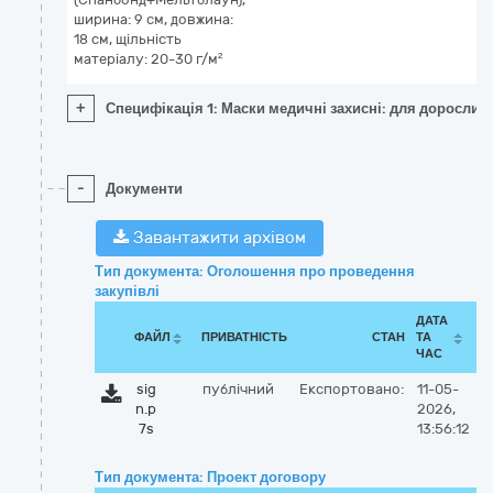
ширина: 9 см, довжина:
18 см, щільність
матеріалу: 20-30 г/м²
+
Специфікація 1: Маски медичні захисні: для дорослих,
-
Документи
Завантажити архівом
Тип документа: Оголошення про проведення
закупівлі
ДАТА
ФАЙЛ
ПРИВАТНІСТЬ
СТАН
ТА
ЧАС
sig
публічний
Експортовано:
11-05-
n.p
2026,
7s
13:56:12
Тип документа: Проект договору