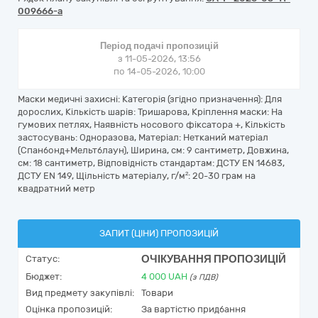
009666-a
Період подачі пропозицій
з 11-05-2026, 13:56
по 14-05-2026, 10:00
Маски медичні захисні: Категорія (згідно призначення): Для
дорослих, Кількість шарів: Тришарова, Кріплення маски: На
гумових петлях, Наявність носового фіксатора +, Кількість
застосувань: Одноразова, Матеріал: Нетканий матеріал
(Спанбонд+Мельтблаун), Ширина, см: 9 сантиметр, Довжина,
см: 18 сантиметр, Відповідність стандартам: ДСТУ EN 14683,
ДСТУ EN 149, Щільність матеріалу, г/м²: 20-30 грам на
квадратний метр
ЗАПИТ (ЦІНИ) ПРОПОЗИЦІЙ
ОЧІКУВАННЯ ПРОПОЗИЦІЙ
Статус:
Бюджет:
4 000
UAH
(з ПДВ)
Вид предмету закупівлі:
Товари
Оцінка пропозицій:
За вартістю придбання