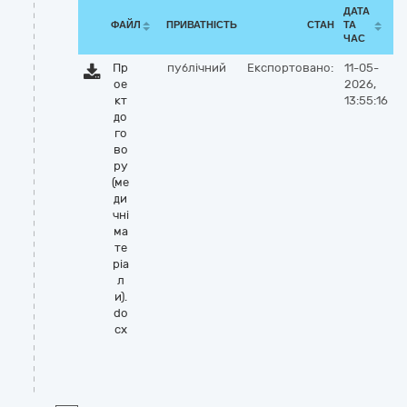
ДАТА
ФАЙЛ
ПРИВАТНІСТЬ
СТАН
ТА
ЧАС
Пр
публічний
Експортовано:
11-05-
ое
2026,
кт
13:55:16
до
го
во
ру
(ме
ди
чні
ма
те
ріа
л
и).
do
cx