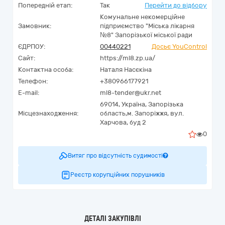
Попередній етап:
Так
Перейти до відбору
Комунальне некомерційне
Замовник:
підприємство "Міська лікарня
№8" Запорізької міської ради
ЄДРПОУ:
00440221
Досьє YouControl
Сайт:
https://ml8.zp.ua/
Контактна особа:
Наталя Насєкіна
Телефон:
+380966177921
E-mail:
ml8-tender@ukr.net
69014,
Україна
,
Запорізька
Місцезнаходження:
область,
м. Запоріжжя,
вул.
Харчова, буд 2
0
Витяг про відсутність судимості
Реєстр корупційних порушників
ДЕТАЛІ ЗАКУПІВЛІ