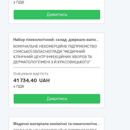
з ПДВ
Дивитись
Набор гінекологічний: склад: дзеркало вагінальне : розмір M - 1 шт.,щіточка гінекологічна цервікальна : 1 шт., пелюшка гігієнічна : 1 шт., бахіли : 1 пара, рукавички медичні : розмір M - 1 пара;; Простирадло медичне одноразове, нестерильне 0,8х100 м, спанбонд, щ. 20 г/м2, без перфорації; Рукавички медичні оглядові; Респіратор одноразовий, протипиловий, FFP2, без клапану видиху, без НЕРА фільтру
КОМУНАЛЬНЕ НЕКОМЕРЦІЙНЕ ПІДПРИЄМСТВО
СУМСЬКОЇ ОБЛАСНОЇ РАДИ "МЕДИЧНИЙ
КЛІНІЧНИЙ ЦЕНТР ІНФЕКЦІЙНИХ ХВОРОБ ТА
ДЕРМАТОЛОГІЇ ІМЕНІ З.Й.КРАСОВИЦЬКОГО"
Очікувана вартість
41 734,40 UAH
з ПДВ
Дивитись
Медичні матеріали нехімічні та гематологічні одноразового застосування