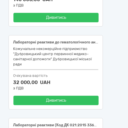
з ПДВ
Дивитись
Лабораторні реактиви до гематологічного аналізатора BC-20s Mindray
Комунальне некомерційне підприємство
"Дубровицький центр первинної медико-
санітарної допомоги" Дубровицької міської
ради
Очікувана вартість
32 000,00 UAH
з ПДВ
Дивитись
Лабораторні реактиви (Код ДК 021:2015 33690000-3 – Лікарські засоби різні) (Лабораторні реактиви: ДК 33696500-0 – Лабораторні реактиви)