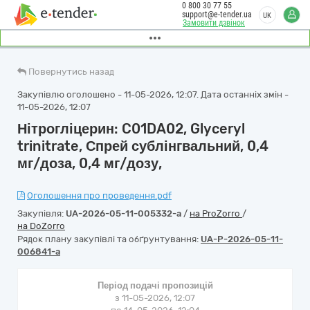
0 800 30 77 55
support@e-tender.ua
UK
Замовити дзвінок
Повернутись назад
Закупівлю оголошено - 11-05-2026, 12:07. Дата останніх змін -
11-05-2026, 12:07
Нітрогліцерин: C01DA02, Glyceryl
trinitrate, Спрей сублінгвальний, 0,4
мг/доза, 0,4 мг/дозу,
Оголошення про проведення.pdf
Закупівля:
UA-2026-05-11-005332-a
/
на ProZorro
/
на DoZorro
Рядок плану закупівлі та обґрунтування:
UA-P-2026-05-11-
006841-a
Період подачі пропозицій
з 11-05-2026, 12:07