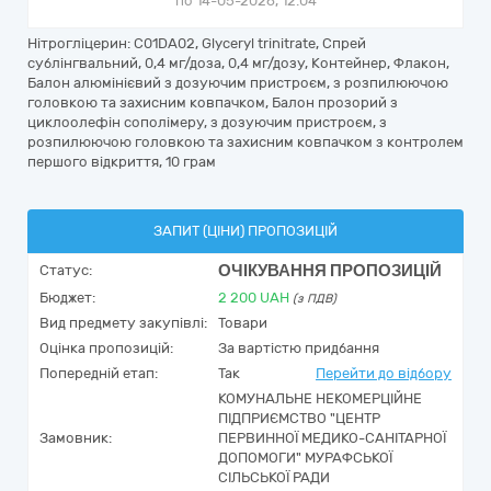
по 14-05-2026, 12:04
Нітрогліцерин: C01DA02, Glyceryl trinitrate, Спрей
сублінгвальний, 0,4 мг/доза, 0,4 мг/дозу, Контейнер, Флакон,
Балон алюмінієвий з дозуючим пристроєм, з розпилюючою
головкою та захисним ковпачком, Балон прозорий з
циклоолефін сополімеру, з дозуючим пристроєм, з
розпилюючою головкою та захисним ковпачком з контролем
першого відкриття, 10 грам
ЗАПИТ (ЦІНИ) ПРОПОЗИЦІЙ
ОЧІКУВАННЯ ПРОПОЗИЦІЙ
Статус:
Бюджет:
2 200
UAH
(з ПДВ)
Вид предмету закупівлі:
Товари
Оцінка пропозицій:
За вартістю придбання
Попередній етап:
Так
Перейти до відбору
КОМУНАЛЬНЕ НЕКОМЕРЦІЙНЕ
ПІДПРИЄМСТВО "ЦЕНТР
Замовник:
ПЕРВИННОЇ МЕДИКО-САНІТАРНОЇ
ДОПОМОГИ" МУРАФСЬКОЇ
СІЛЬСЬКОЇ РАДИ