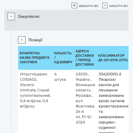
+
-
відкрити всі
закрити всі
-
Закупівля:
-
Позиції
АДРЕСА
КОНКРЕТНА
КІЛЬКІСТЬ
ДОСТАВКИ
КЛАСИФІКАТОР
НАЗВА ПРЕДМЕТА
/
/ ПЕРІОД
ДК 021:2015 (CPV)
ЗАКУПІВЛІ
ОД.ВИМІРУ
ДОСТАВКИ
Нітрогліцерин:
6
23530
,
33620000-2
C01DA02,
штука
Україна
,
Лікарські
Glyceryl
Вінницька
засоби для
trinitrate, Спрей
область
,
лікування
сублінгвальний,
Мурафа
,
захворювань
0,4 мг/доза, 0,4
вул.
крові, органів
мг/дозу,
Жовтнева,
кровотворення
26 А
та
по 31-12-
захворювань
2026
серцево-
судинної
системи