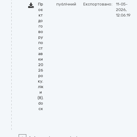
Пр
публічний
Експортовано:
11-05-
оє
2026,
кт
12:06:19
до
го
во
ру
по
ст
ав
ки
20
26
ро
ку.
лік
и
(8).
do
cx