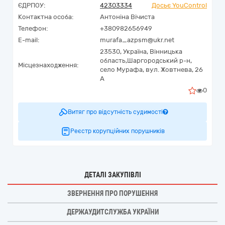
ЄДРПОУ:
42303334
Досьє YouControl
Контактна особа:
Антоніна Вічиста
Телефон:
+380982656949
E-mail:
murafa_azpsm@ukr.net
23530,
Україна
,
Вінницька
область,
Шаргородський р-н,
Місцезнаходження:
село Мурафа,
вул. Жовтнева, 26
А
0
Витяг про відсутність судимості
Реєстр корупційних порушників
ДЕТАЛІ ЗАКУПІВЛІ
ЗВЕРНЕННЯ ПРО ПОРУШЕННЯ
ДЕРЖАУДИТСЛУЖБА УКРАЇНИ