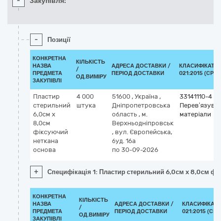
-
Закупівля:
-
Позиції
КОНКРЕТНА
КІЛЬКІСТЬ
НАЗВА
АДРЕСА ДОСТАВКИ /
КЛАСИФІКАТОР
/
ПРЕДМЕТА
ПЕРІОД ДОСТАВКИ
021:2015 (CPV)
ОД.ВИМІРУ
ЗАКУПІВЛІ
Пластир
4 000
51600
,
Україна
,
33141110-4
стерильний
штука
Дніпропетровська
Перев’язувал
6,0см x
область
,
м.
матеріали
8,0см
Верхньодніпровськ
фіксуючий
,
вул. Європейська,
неткана
буд. 16а
основа
по 30-09-2026
+
Специфікація 1: Пластир стерильний 6,0см x 8,0см ф
КОНКРЕТНА
КІЛЬКІСТЬ
НАЗВА
АДРЕСА ДОСТАВКИ /
КЛАСИФІКАТО
/
ПРЕДМЕТА
ПЕРІОД ДОСТАВКИ
021:2015 (CPV
ОД.ВИМІРУ
ЗАКУПІВЛІ