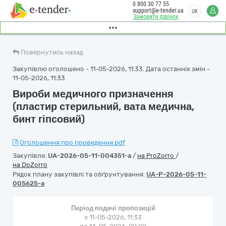
0 800 30 77 55
support@e-tender.ua
UK
Замовити дзвінок
Повернутись назад
Закупівлю оголошено - 11-05-2026, 11:33. Дата останніх змін -
11-05-2026, 11:33
Вироби медичного призначення
(пластир стерильний, вата медична,
бинт гіпсовий)
Оголошення про проведення.pdf
Закупівля:
UA-2026-05-11-004351-a
/
на ProZorro
/
на DoZorro
Рядок плану закупівлі та обґрунтування:
UA-P-2026-05-11-
005625-a
Період подачі пропозицій
з 11-05-2026, 11:33