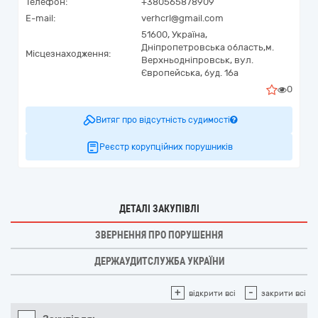
Телефон:
+380565878909
E-mail:
verhcrl@gmail.com
51600,
Україна
,
Дніпропетровська область,
м.
Місцезнаходження:
Верхньодніпровськ,
вул.
Європейська, буд. 16а
0
Витяг про відсутність судимості
Реєстр корупційних порушників
ДЕТАЛІ ЗАКУПІВЛІ
ЗВЕРНЕННЯ ПРО ПОРУШЕННЯ
ДЕРЖАУДИТСЛУЖБА УКРАЇНИ
+
-
відкрити всі
закрити всі