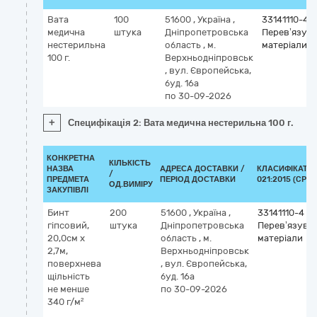
Вата
100
51600
,
Україна
,
33141110-4
медична
штука
Дніпропетровська
Перев’язува
нестерильна
область
,
м.
матеріали
100 г.
Верхньодніпровськ
,
вул. Європейська,
буд. 16а
по 30-09-2026
+
Специфікація 2: Вата медична нестерильна 100 г.
КОНКРЕТНА
КІЛЬКІСТЬ
НАЗВА
АДРЕСА ДОСТАВКИ /
КЛАСИФІКАТОР
/
ПРЕДМЕТА
ПЕРІОД ДОСТАВКИ
021:2015 (CPV)
ОД.ВИМІРУ
ЗАКУПІВЛІ
Бинт
200
51600
,
Україна
,
33141110-4
гіпсовий,
штука
Дніпропетровська
Перев’язувал
20,0см x
область
,
м.
матеріали
2,7м,
Верхньодніпровськ
поверхнева
,
вул. Європейська,
щільність
буд. 16а
не менше
по 30-09-2026
340 г/м²