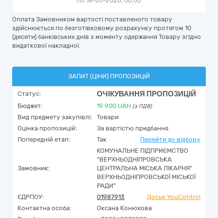
по 14-05-2026, 00:00
Оплата Замовником вартості поставленого товару
здійснюється по безготівковому розрахунку протягом 10
(десяти) банківських днів з моменту одержання Товару згідно
видаткової накладної.
ЗАПИТ (ЦІНИ) ПРОПОЗИЦІЙ
ОЧІКУВАННЯ ПРОПОЗИЦІЙ
Статус:
Бюджет:
19 900
UAH
(з ПДВ)
Вид предмету закупівлі:
Товари
Оцінка пропозицій:
За вартістю придбання
Попередній етап:
Так
Перейти до відбору
КОМУНАЛЬНЕ ПІДПРИЄМСТВО
"ВЕРХНЬОДНІПРОВСЬКА
Замовник:
ЦЕНТРАЛЬНА МІСЬКА ЛІКАРНЯ"
ВЕРХНЬОДНІПРОВСЬКОЇ МІСЬКОЇ
РАДИ"
ЄДРПОУ:
01987913
Досьє YouControl
Контактна особа:
Оксана Конюхова