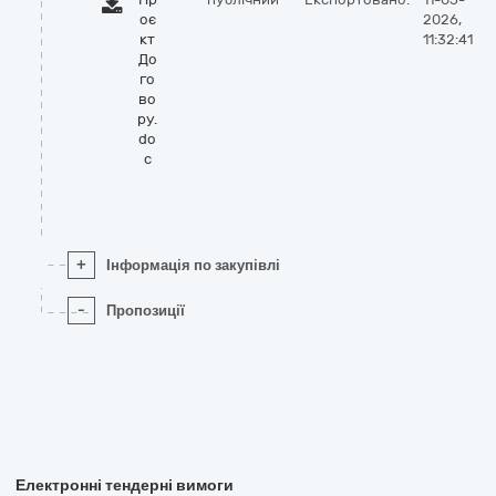
оє
2026,
кт
11:32:41
До
го
во
ру.
do
c
+
Інформація по закупівлі
-
Пропозиції
Електронні тендерні вимоги