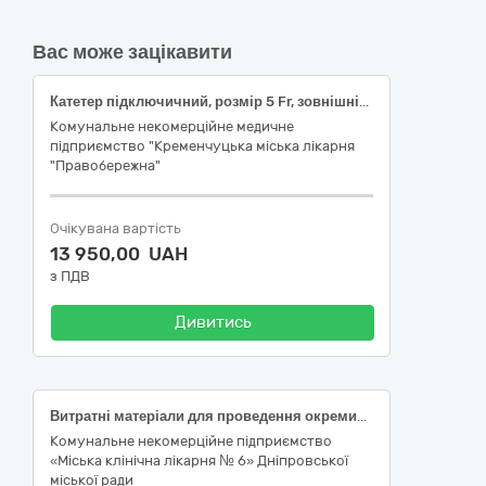
Вас може зацікавити
Катетер підключичний, розмір 5 Fr, зовнішній діаметр 1,7 мм, робоча довжина 180 мм, полімерний провідник; Катетер підключичний, розмір 6 Fr, зовнішній діаметр 2,0 мм, робоча довжина 200 мм, полімерний провідник
Комунальне некомерційне медичне
підприємство "Кременчуцька міська лікарня
"Правобережна"
Очікувана вартість
13 950,00 UAH
з ПДВ
Дивитись
Витратні матеріали для проведення окремих діагностичних досліджень, у тому числі: глікозильований гемоглобін по бюджетній програмі "Комплексна програма «Здоров’я населення м. Дніпра» на 2023-2027 рр." (НК 024:2023 код 56286 - Рукавички оглядові/процедурні нітрилові необпудровані нестерильні; НК 031:2024 код T01020204 НІТРИЛОВІ РУКАВИЧКИ ДЛЯ ОГЛЯДУ / ТЕРАПІЇ) згідно ДК 021:2015 код 33140000-3 Медичні матеріали (33141000-0 Медичні матеріали нехімічні та гематологічні одноразового застосування)
Комунальне некомерційне підприємство
«Міська клінічна лікарня № 6» Дніпровської
міської ради