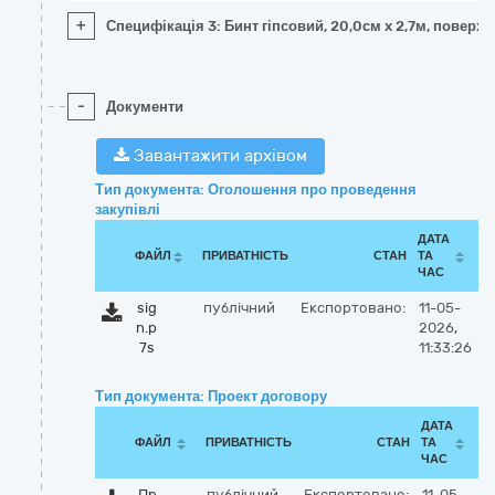
+
Специфікація 3: Бинт гіпсовий, 20,0см x 2,7м, поверх
-
Документи
Завантажити архівом
Тип документа: Оголошення про проведення
закупівлі
ДАТА
ФАЙЛ
ПРИВАТНІСТЬ
СТАН
ТА
ЧАС
sig
публічний
Експортовано:
11-05-
n.p
2026,
7s
11:33:26
Тип документа: Проект договору
ДАТА
ФАЙЛ
ПРИВАТНІСТЬ
СТАН
ТА
ЧАС
Пр
публічний
Експортовано:
11-05-