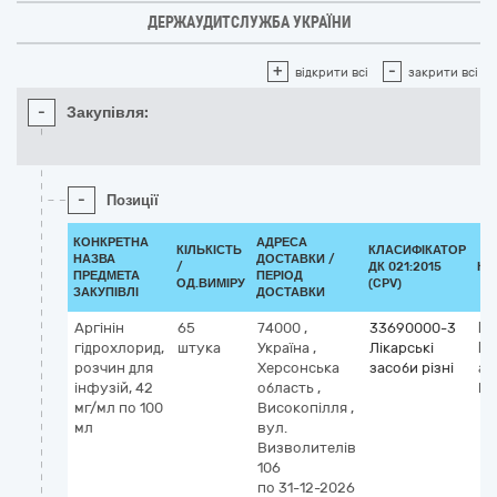
ДЕРЖАУДИТСЛУЖБА УКРАЇНИ
+
-
відкрити всі
закрити всі
-
Закупівля:
-
Позиції
КОНКРЕТНА
АДРЕСА
КІЛЬКІСТЬ
КЛАСИФІКАТОР
НАЗВА
ДОСТАВКИ /
/
ДК 021:2015
КЛ
ПРЕДМЕТА
ПЕРІОД
ОД.ВИМІРУ
(CPV)
ЗАКУПІВЛІ
ДОСТАВКИ
Аргінін
65
74000
,
33690000-3
Кл
гідрохлорид,
штука
Україна
,
Лікарські
М
розчин для
Херсонська
засоби різні
ar
інфузій, 42
область
,
hy
мг/мл по 100
Високопілля
,
мл
вул.
Визволителів
106
по 31-12-2026