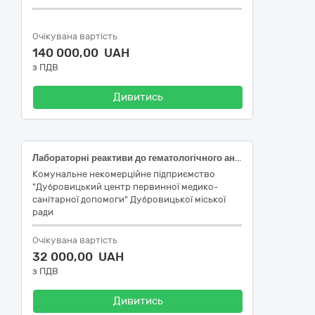
Очікувана вартість
140 000,00 UAH
з ПДВ
Дивитись
Лабораторні реактиви до гематологічного аналізатора BC-20s Mindray
Комунальне некомерційне підприємство
"Дубровицький центр первинної медико-
санітарної допомоги" Дубровицької міської
ради
Очікувана вартість
32 000,00 UAH
з ПДВ
Дивитись