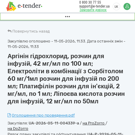
0 800 30 77 55
support@e-tender.ua
UK
Замовити дзвінок
Повернутись назад
Закупівлю оголошено - 11-05-2026, 11:33. Дата останніх змін -
11-05-2026, 11:33
Аргінін гідрохлорид, розчин для
інфузій, 42 мг/мл по 100 мл;
Електроліти в комбінації з Сорбітолом
60 мг/1мл розчин для інфузій по 200
мл; Платифілін розчин для ін'єкцій, 2
мг/мл, по 1 мл; Ліпоєва кислота розчин
для інфузій, 12 мг/мл по 50мл
Оголошення про проведення.pdf
Закупівля:
UA-2026-05-11-004339-a
/
на ProZorro
/
на DoZorro
Рядок плану закупівлі та обґрунтування:
UA-P-2026-05-11-