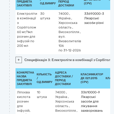
ПРЕДМЕТА
ПЕРІОД
ОД.ВИМІРУ
(CPV)
ЗАКУПІВЛІ
ДОСТАВКИ
Електроліти
30
74000
,
33690000-3
в комбінації
штука
Україна
,
Лікарські
з
Херсонська
засоби різні
Сорбітолом
область
,
60 мг/1мл
Високопілля
,
розчин для
вул.
інфузій по
Визволителів
200 мл
106
по 31-12-2026
+
Специфікація 3: Електроліти в комбінації з Сорбітоло
КОНКРЕТНА
АДРЕСА
КІЛЬКІСТЬ
КЛАСИФІКАТОР
НАЗВА
ДОСТАВКИ /
/
ДК 021:2015
КЛАС
ПРЕДМЕТА
ПЕРІОД
ОД.ВИМІРУ
(CPV)
ЗАКУПІВЛІ
ДОСТАВКИ
Ліпоєва
10
74000
,
33610000-9
кислота
штука
Україна
,
Лікарські
розчин
Херсонська
засоби для
для
область
,
лікування
інфузій,
Високопілля
,
захворювань