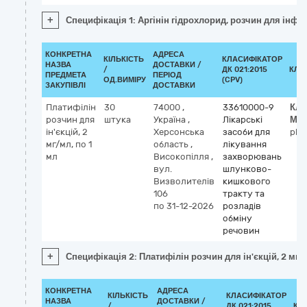
+
Специфікація 1: Аргінін гідрохлорид, розчин для інфуз
КОНКРЕТНА
АДРЕСА
КІЛЬКІСТЬ
КЛАСИФІКАТОР
НАЗВА
ДОСТАВКИ /
/
ДК 021:2015
КЛА
ПРЕДМЕТА
ПЕРІОД
ОД.ВИМІРУ
(CPV)
ЗАКУПІВЛІ
ДОСТАВКИ
Платифілін
30
74000
,
33610000-9
Кла
розчин для
штука
Україна
,
Лікарські
МН
ін'єкцій, 2
Херсонська
засоби для
plat
мг/мл, по 1
область
,
лікування
мл
Високопілля
,
захворювань
вул.
шлунково-
Визволителів
кишкового
106
тракту та
по 31-12-2026
розладів
обміну
речовин
+
Специфікація 2: Платифілін розчин для ін'єкцій, 2 мг/м
КОНКРЕТНА
АДРЕСА
КІЛЬКІСТЬ
КЛАСИФІКАТОР
НАЗВА
ДОСТАВКИ /
/
ДК 021:2015
КЛ