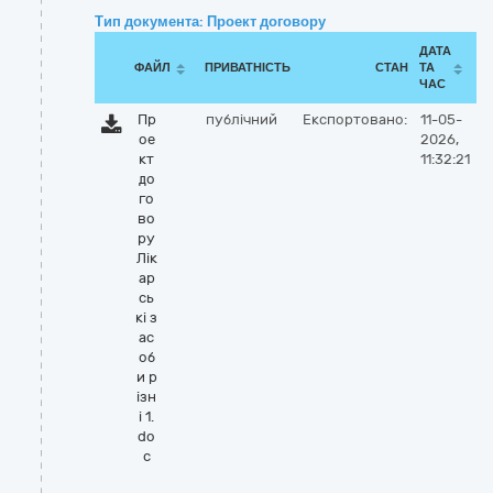
Тип документа: Проект договору
ДАТА
ФАЙЛ
ПРИВАТНІСТЬ
СТАН
ТА
ЧАС
Пр
публічний
Експортовано:
11-05-
ое
2026,
кт
11:32:21
до
го
во
ру
Лік
ар
сь
кі з
ас
об
и р
ізн
і 1.
do
c