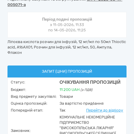
005071-a
Період подачі пропозицій
з 11-05-2026, 11:33
по 14-05-2026, 11:25
Ліпоєва кислота розчин для інфузій, 12 мг/мл по 50мл Thioctic
acid, A16AX01, Розчин для інфузій, 12 мг/мл, 50, Ампула,
Флакон
ЗАПИТ (ЦІНИ) ПРОПОЗИЦІЙ
ОЧІКУВАННЯ ПРОПОЗИЦІЙ
Статус:
Бюджет:
11 200
UAH
(з ПДВ)
Вид предмету закупівлі:
Товари
Оцінка пропозицій:
За вартістю придбання
Попередній етап:
Так
Перейти до відбору
КОМУНАЛЬНЕ НЕКОМЕРЦІЙНЕ
ПІДПРИЄМСТВО
"ВИСОКОПІЛЬСЬКА ЛІКАРНЯ"
Замовник:
ВИСОКОПІЛЬСЬКОЇ СЕЛИЩНОЇ