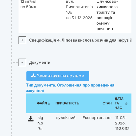
12 мг/мл
вул.
шлунково-
по 50мл
Визволителів
кишкового
106
тракту та
по 31-12-2026
розладів
обміну
речовин
+
Специфікація 4: Ліпоєва кислота розчин для інфузій, 
-
Документи
Завантажити архівом
Тип документа: Оголошення про проведення
закупівлі
ДАТА
ФАЙЛ
ПРИВАТНІСТЬ
СТАН
ТА
ЧАС
sig
публічний
Експортовано:
11-05-
n.p
2026,
7s
11:33:32