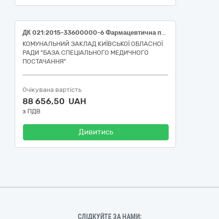
ДК 021:2015-33600000-6 Фармацевтична продукція (ДОТАВІСТ, р-н для ін'єкцій 279,32 мг/мл (0,5 ммоль/мл), фл. 15 мл, №1; ДОТАВІСТ, р-н для ін'єкцій 279,32 мг/мл (0,5 ммоль/мл), фл. 20 мл, №1)
КОМУНАЛЬНИЙ ЗАКЛАД КИЇВСЬКОЇ ОБЛАСНОЇ
РАДИ "БАЗА СПЕЦІАЛЬНОГО МЕДИЧНОГО
ПОСТАЧАННЯ"
Очікувана вартість
88 656,50 UAH
з ПДВ
Дивитись
СЛІДКУЙТЕ ЗА НАМИ: