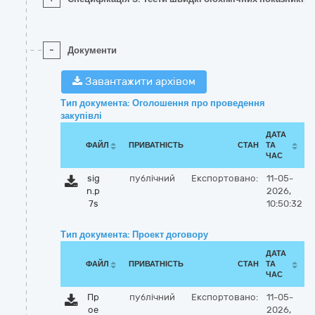
-
Документи
Завантажити архівом
Тип документа: Оголошення про проведення
закупівлі
ДАТА
ФАЙЛ
ПРИВАТНІСТЬ
СТАН
ТА
ЧАС
sig
публічний
Експортовано:
11-05-
n.p
2026,
7s
10:50:32
Тип документа: Проект договору
ДАТА
ФАЙЛ
ПРИВАТНІСТЬ
СТАН
ТА
ЧАС
Пр
публічний
Експортовано:
11-05-
ое
2026,