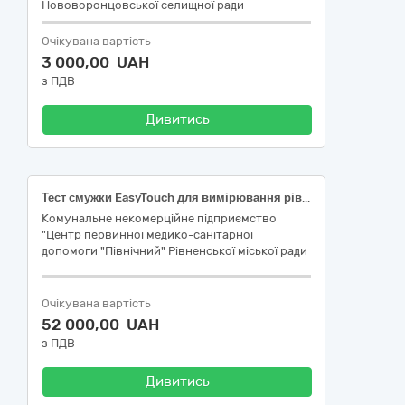
Нововоронцовської селищної ради
Очікувана вартість
3 000,00 UAH
з ПДВ
Дивитись
Тест смужки EasyTouch для вимірювання рівня холестерину в крові, №25
Комунальне некомерційне підприємство
"Центр первинної медико-санітарної
допомоги "Північний" Рівненської міської ради
Очікувана вартість
52 000,00 UAH
з ПДВ
Дивитись