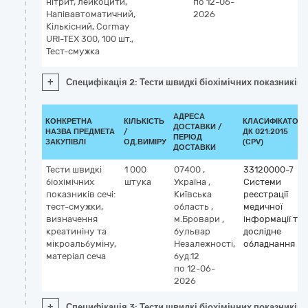
нітрит, лейкоцити,
по 12-06-
Напівавтоматичний,
2026
Кількісний, Cormay
URI-TEX 300, 100 шт.,
Тест-смужка
+
Специфікація 2: Тести швидкі біохімічних показників се
АДРЕСА
КОНКРЕТНА
КІЛЬКІСТЬ
КЛАСИФІКАТОР
ДОСТАВКИ /
НАЗВА ПРЕДМЕТА
/
ДК 021:2015
ПЕРІОД
ЗАКУПІВЛІ
ОД.ВИМІРУ
(CPV)
ДОСТАВКИ
Тести швидкі
1 000
07400
,
33120000-7
біохімічних
штука
Україна
,
Системи
показників сечі:
Київська
реєстрації
тест-смужки,
область
,
медичної
визначення
м.Бровари
,
інформації та
креатиніну та
бульвар
дослідне
мікроальбуміну,
Незалежності,
обладнання
матеріал сеча
буд.12
по 12-06-
2026
+
Специфікація 3: Тести швидкі біохімічних показників 