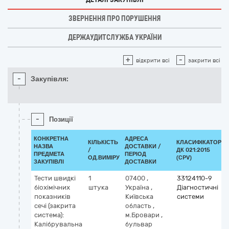
ЗВЕРНЕННЯ ПРО ПОРУШЕННЯ
ДЕРЖАУДИТСЛУЖБА УКРАЇНИ
+
-
відкрити всі
закрити всі
-
Закупівля:
-
Позиції
КОНКРЕТНА
АДРЕСА
КІЛЬКІСТЬ
КЛАСИФІКАТОР
НАЗВА
ДОСТАВКИ /
/
ДК 021:2015
ПРЕДМЕТА
ПЕРІОД
ОД.ВИМІРУ
(CPV)
ЗАКУПІВЛІ
ДОСТАВКИ
Тести швидкі
1
07400
,
33124110-9
біохімічних
штука
Україна
,
Діагностичні
показників
Київська
системи
сечі (закрита
область
,
система):
м.Бровари
,
Калібрувальна
бульвар