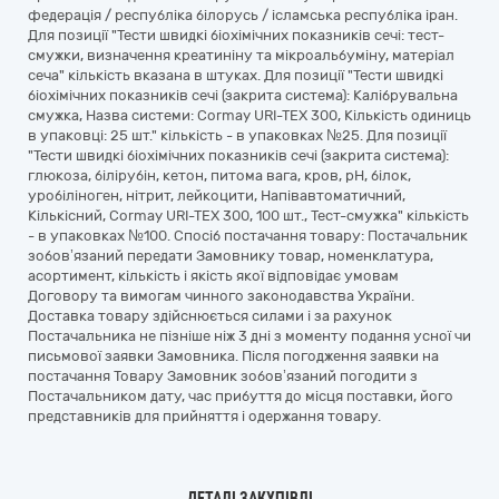
федерація / республіка білорусь / ісламська республіка іран.
Для позиції "Тести швидкі біохімічних показників сечі: тест-
смужки, визначення креатиніну та мікроальбуміну, матеріал
сеча" кількість вказана в штуках. Для позиції "Тести швидкі
біохімічних показників сечі (закрита система): Калібрувальна
смужка, Назва системи: Cormay URI-TEX 300, Кількість одиниць
в упаковці: 25 шт." кількість - в упаковках №25. Для позиції
"Тести швидкі біохімічних показників сечі (закрита система):
глюкоза, білірубін, кетон, питома вага, кров, pH, білок,
уробіліноген, нітрит, лейкоцити, Напівавтоматичний,
Кількісний, Cormay URI-TEX 300, 100 шт., Тест-смужка" кількість
- в упаковках №100. Спосіб постачання товару: Постачальник
зобов’язаний передати Замовнику товар, номенклатура,
асортимент, кількість і якість якої відповідає умовам
Договору та вимогам чинного законодавства України.
Доставка товару здійснюється силами і за рахунок
Постачальника не пізніше ніж 3 дні з моменту подання усної чи
письмової заявки Замовника. Після погодження заявки на
постачання Товару Замовник зобов’язаний погодити з
Постачальником дату, час прибуття до місця поставки, його
представників для прийняття і одержання товару.
ДЕТАЛІ ЗАКУПІВЛІ