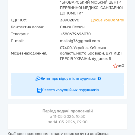
"БРОВАРСЬКИЙ МІСЬКИЙ ЦЕНТР
ПЕРВИННОЇ МЕДИКО-САНІТАРНОЇ
ДОПОМОГИ"
ЄДРПОУ:
38902896
Досьє YouControl
Контактна особа:
Ольга Лесюн
Телефон:
+380679696070
E-mail:
mailolg76@gmail.com
07400,
Україна
,
Київська
Місцезнаходження:
область,
місто Бровари,
ВУЛИЦЯ
ГЕРОЇВ УКРАЇНИ, будинок 5
0
Витяг про відсутність судимості
Реєстр корупційних порушників
Період подачі пропозицій
з 11-05-2026, 10:50
по 14-05-2026, 09:00
Країною-походження товару не може бути російська