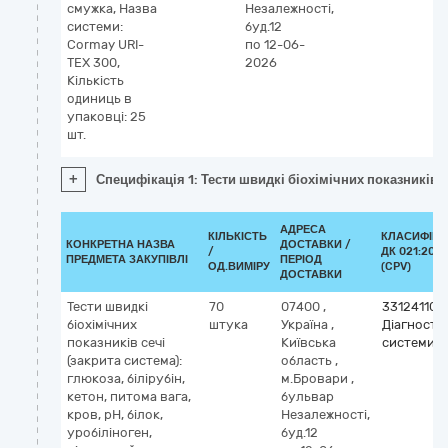
смужка, Назва
Незалежності,
системи:
буд.12
Cormay URI-
по 12-06-
TEX 300,
2026
Кількість
одиниць в
упаковці: 25
шт.
+
Специфікація 1: Тести швидкі біохімічних показників с
АДРЕСА
КІЛЬКІСТЬ
КЛАСИФІКА
КОНКРЕТНА НАЗВА
ДОСТАВКИ /
/
ДК 021:2015
ПРЕДМЕТА ЗАКУПІВЛІ
ПЕРІОД
ОД.ВИМІРУ
(CPV)
ДОСТАВКИ
Тести швидкі
70
07400
,
33124110-
біохімічних
штука
Україна
,
Діагности
показників сечі
Київська
системи
(закрита система):
область
,
глюкоза, білірубін,
м.Бровари
,
кетон, питома вага,
бульвар
кров, pH, білок,
Незалежності,
уробіліноген,
буд.12