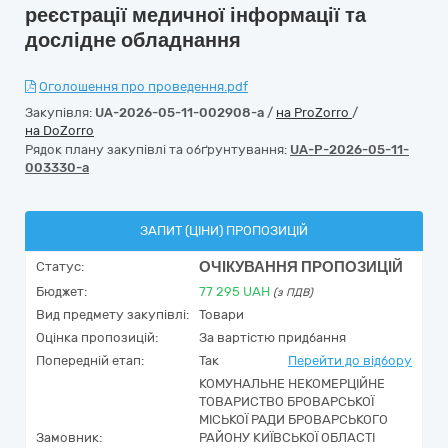
реєстрації медичної інформації та
дослідне обладнання
Оголошення про проведення.pdf
Закупівля:
UA-2026-05-11-002908-a
/
на ProZorro
/
на DoZorro
Рядок плану закупівлі та обґрунтування:
UA-P-2026-05-11-
003330-a
ЗАПИТ (ЦІНИ) ПРОПОЗИЦІЙ
ОЧІКУВАННЯ ПРОПОЗИЦІЙ
Статус:
Бюджет:
77 295
UAH
(з ПДВ)
Вид предмету закупівлі:
Товари
Оцінка пропозицій:
За вартістю придбання
Попередній етап:
Так
Перейти до відбору
КОМУНАЛЬНЕ НЕКОМЕРЦІЙНЕ
ТОВАРИСТВО БРОВАРСЬКОЇ
МІСЬКОЇ РАДИ БРОВАРСЬКОГО
Замовник:
РАЙОНУ КИЇВСЬКОЇ ОБЛАСТІ