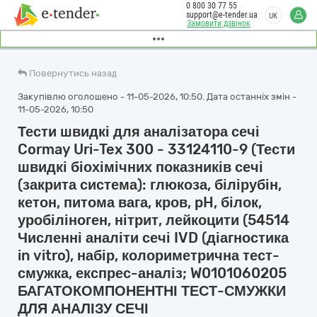
0 800 30 77 55
support@e-tender.ua
UK
Замовити дзвінок
Повернутись назад
Закупівлю оголошено - 11-05-2026, 10:50. Дата останніх змін -
11-05-2026, 10:50
Тести швидкі для аналізатора сечі
Cormay Uri-Tex 300 - 33124110-9 (Тести
швидкі біохімічних показників сечі
(закрита система): глюкоза, білірубін,
кетон, питома вага, кров, pH, білок,
уробіліноген, нітрит, лейкоцити (54514
Численні аналіти сечі IVD (діагностика
in vitro), набір, колориметрична тест-
смужка, експрес-аналіз; W0101060205
БАГАТОКОМПОНЕНТНІ ТЕСТ-СМУЖКИ
ДЛЯ АНАЛІЗУ СЕЧІ