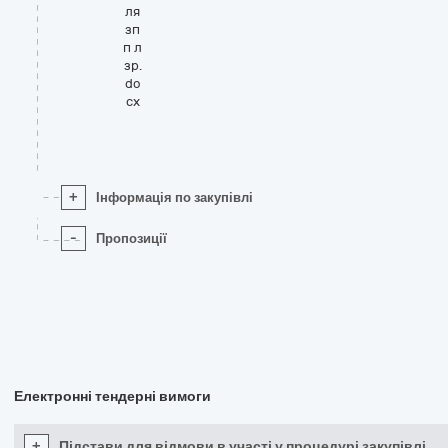
ля
зп
п л
зр.
do
cx
+
Інформація по закупівлі
-
Пропозиції
Електронні тендерні вимоги
+
Підстави для відмови в участі у процедурі закупівлі