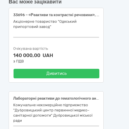
Вас може зацікавити
33696 – «Реактиви та контрастні речовини», 8 найменувань.
Акціонерне товариство "Одеський
припортовий завод"
Очікувана вартість
140 000,00 UAH
з ПДВ
Дивитись
Лабораторні реактиви до гематологічного аналізатора BC-20s Mindray
Комунальне некомерційне підприємство
"Дубровицький центр первинної медико-
санітарної допомоги" Дубровицької міської
ради