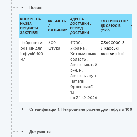
-
Позиції
КОНКРЕТНА
АДРЕСА
КІЛЬКІСТЬ
КЛАСИФІКАТОР
НАЗВА
ДОСТАВКИ /
/
ДК 021:2015
КЛ
ПРЕДМЕТА
ПЕРІОД
ОД.ВИМІРУ
(CPV)
ЗАКУПІВЛІ
ДОСТАВКИ
Нейроцитин
600
11700
,
33690000-3
розчин для
штука
Україна
,
Лікарські
інфузій 100
Житомирська
засоби різні
мл
область
,
Звягельський
р-н, м.
Звягель
,
вул.
Наталії
Оржевської,
13
по 31-12-2026
+
Специфікація 1: Нейроцитин розчин для інфузій 100 м
-
Документи