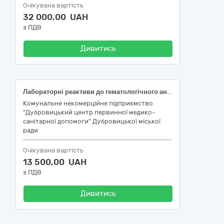
Очікувана вартість
32 000,00 UAH
з ПДВ
Дивитись
Лабораторні реактиви до гематологічного аналізатора Zybio Z3/Z3 CRP
Комунальне некомерційне підприємство
"Дубровицький центр первинної медико-
санітарної допомоги" Дубровицької міської
ради
Очікувана вартість
13 500,00 UAH
з ПДВ
Дивитись