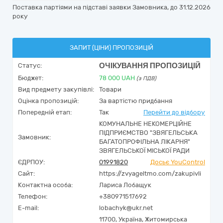
Поставка партіями на підставі заявки Замовника, до 31.12.2026
року
ЗАПИТ (ЦІНИ) ПРОПОЗИЦІЙ
ОЧІКУВАННЯ ПРОПОЗИЦІЙ
Статус:
Бюджет:
78 000
UAH
(з ПДВ)
Вид предмету закупівлі:
Товари
Оцінка пропозицій:
За вартістю придбання
Попередній етап:
Так
Перейти до відбору
КОМУНАЛЬНЕ НЕКОМЕРЦІЙНЕ
ПІДПРИЄМСТВО "ЗВЯГЕЛЬСЬКА
Замовник:
БАГАТОПРОФІЛЬНА ЛІКАРНЯ"
ЗВЯГЕЛЬСЬКОЇ МІСЬКОЇ РАДИ
ЄДРПОУ:
01991820
Досьє YouControl
Сайт:
https://zvyageltmo.com/zakupivli
Контактна особа:
Лариса Лобащук
Телефон:
+380971517692
E-mail:
lobachyk@ukr.net
11700,
Україна
,
Житомирська