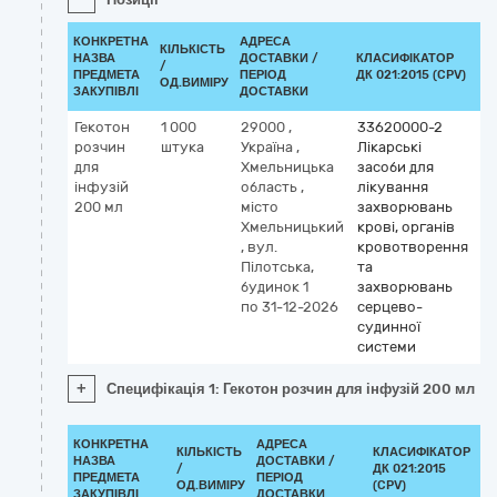
КОНКРЕТНА
АДРЕСА
КІЛЬКІСТЬ
НАЗВА
ДОСТАВКИ /
КЛАСИФІКАТОР
/
КЛ
ПРЕДМЕТА
ПЕРІОД
ДК 021:2015 (CPV)
ОД.ВИМІРУ
ЗАКУПІВЛІ
ДОСТАВКИ
Гекотон
1 000
29000
,
33620000-2
розчин
штука
Україна
,
Лікарські
для
Хмельницька
засоби для
інфузій
область
,
лікування
200 мл
місто
захворювань
Хмельницький
крові, органів
,
вул.
кровотворення
Пілотська,
та
будинок 1
захворювань
по 31-12-2026
серцево-
судинної
системи
+
Специфікація 1: Гекотон розчин для інфузій 200 мл
КОНКРЕТНА
АДРЕСА
КІЛЬКІСТЬ
КЛАСИФІКАТОР
НАЗВА
ДОСТАВКИ /
/
ДК 021:2015
К
ПРЕДМЕТА
ПЕРІОД
ОД.ВИМІРУ
(CPV)
ЗАКУПІВЛІ
ДОСТАВКИ