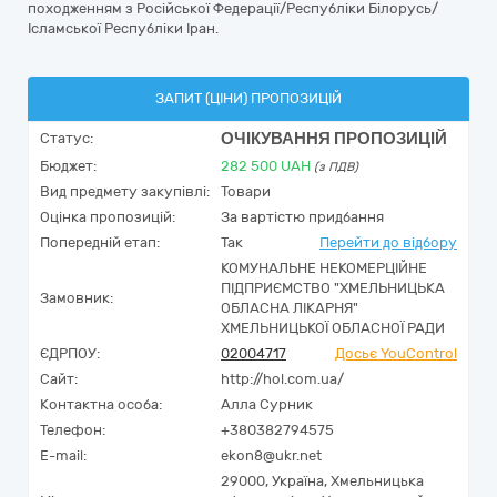
походженням з Російської Федерації/Республіки Білорусь/
Ісламської Республіки Іран.
ЗАПИТ (ЦІНИ) ПРОПОЗИЦІЙ
ОЧІКУВАННЯ ПРОПОЗИЦІЙ
Статус:
Бюджет:
282 500
UAH
(з ПДВ)
Вид предмету закупівлі:
Товари
Оцінка пропозицій:
За вартістю придбання
Попередній етап:
Так
Перейти до відбору
КОМУНАЛЬНЕ НЕКОМЕРЦІЙНЕ
ПІДПРИЄМСТВО "ХМЕЛЬНИЦЬКА
Замовник:
ОБЛАСНА ЛІКАРНЯ"
ХМЕЛЬНИЦЬКОЇ ОБЛАСНОЇ РАДИ
ЄДРПОУ:
02004717
Досьє YouControl
Сайт:
http://hol.com.ua/
Контактна особа:
Алла Сурник
Телефон:
+380382794575
E-mail:
ekon8@ukr.net
29000,
Україна
,
Хмельницька