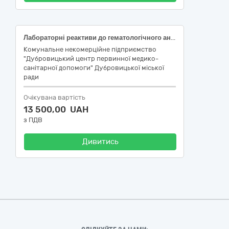
Лабораторні реактиви до гематологічного аналізатора Zybio Z3/Z3 CRP
Комунальне некомерційне підприємство
"Дубровицький центр первинної медико-
санітарної допомоги" Дубровицької міської
ради
Очікувана вартість
13 500,00 UAH
з ПДВ
Дивитись