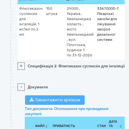
Флютиказон
150
29000
,
33670000-7
суспензія
штука
Україна
,
Лікарські
для
Хмельницька
засоби для
інгаляцій, 1
область
,
лікування
мг/мл по 2
місто
хвороб
мл
Хмельницький
дихальної
,
вул.
системи
Пілотська,
будинок 1
по 31-12-2026
+
Специфікація 2: Флютиказон суспензія для інгаляцій, 
-
Документи
Завантажити архівом
Тип документа: Оголошення про проведення
закупівлі
ДАТА
ФАЙЛ
ПРИВАТНІСТЬ
СТАН
ТА