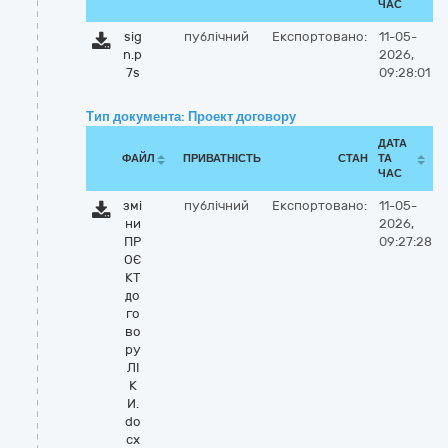
ЧАС
sig
публічний
Експортовано:
11-05-
n.p
2026,
7s
09:28:01
Тип документа: Проект договору
ДАТА
ФАЙЛ
ПРИВАТНІСТЬ
СТАН
ТА
ЧАС
змі
публічний
Експортовано:
11-05-
ни
2026,
ПР
09:27:28
ОЄ
КТ
до
го
во
ру
ЛІ
К
И.
do
cx