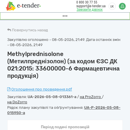
0 800 30 77 55
support@e-tender.ua
UK
Замовити дзвінок
Повернутись назад
Закупівлю оголошено - 08-05-2026, 21:49. Дата останніх змін
- 08-05-2026, 21:49
Methylprednisolone
(Метилпреднізолон) (за кодом ЄЗС ДК
021:2015: 33600000-6 Фармацевтична
продукція)
Оголошення про проведення.pdf
Закупівля:
UA-2026-05-08-013361-a
/
на ProZorro
/
на DoZorro
Рядок плану закупівлі та обґрунтування:
UA-P-2026-05-08-
015950-a
Період подачі пропозицій