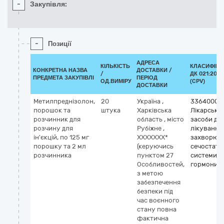
-
Закупівля:
-
Позиції
АДРЕСА
КІЛЬКІСТЬ
КЛАСИФІКА
КОНКРЕТНА НАЗВА
ДОСТАВКИ /
/
ДК 021:2015
ПРЕДМЕТА ЗАКУПІВЛІ
ПЕРІОД
ОД.ВИМІРУ
(CPV)
ДОСТАВКИ
Метилпреднізолон,
20
Україна
,
33640000
порошок та
штука
Харківська
Лікарські
розчинник для
область
,
місто
засоби дл
розчину для
Рубіжне
,
лікування
ін'єкцій, по 125 мг
ХХХХХХХ*
захворюв
порошку та 2 мл
(керуючись
сечостате
розчинника
пунктом 27
системи т
Особливостей,
гормони
з метою
забезпечення
безпеки під
час воєнного
стану повна
фактична