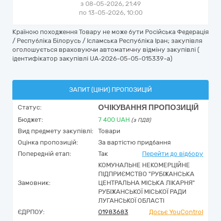
з 08-05-2026, 21:49
по 13-05-2026, 10:00
Країною походження Товару не може бути Російська Федерація
/ Республіка Білорусь / Ісламська Республіка Іран; закупівля
оголошується враховуючи автоматичну відміну закупівлі (
ідентифікатор закупівлі UA-2026-05-05-015339-a)
ЗАПИТ (ЦІНИ) ПРОПОЗИЦІЙ
ОЧІКУВАННЯ ПРОПОЗИЦІЙ
Статус:
Бюджет:
7 400
UAH
(з ПДВ)
Вид предмету закупівлі:
Товари
Оцінка пропозицій:
За вартістю придбання
Попередній етап:
Так
Перейти до відбору
КОМУНАЛЬНЕ НЕКОМЕРЦІЙНЕ
ПІДПРИЄМСТВО "РУБІЖАНСЬКА
Замовник:
ЦЕНТРАЛЬНА МІСЬКА ЛІКАРНЯ"
РУБІЖАНСЬКОЇ МІСЬКОЇ РАДИ
ЛУГАНСЬКОЇ ОБЛАСТІ
ЄДРПОУ:
01983683
Досьє YouControl