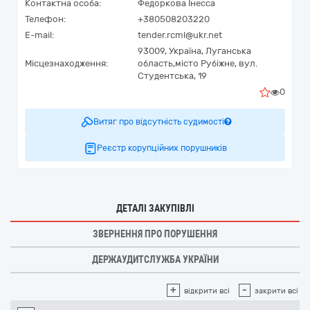
Контактна особа:
Федоркова Інесса
Телефон:
+380508203220
E-mail:
tender.rcml@ukr.net
93009,
Україна
,
Луганська
Місцезнаходження:
область,
місто Рубіжне,
вул.
Студентська, 19
0
Витяг про відсутність судимості
Реєстр корупційних порушників
ДЕТАЛІ ЗАКУПІВЛІ
ЗВЕРНЕННЯ ПРО ПОРУШЕННЯ
ДЕРЖАУДИТСЛУЖБА УКРАЇНИ
+
-
відкрити всі
закрити всі