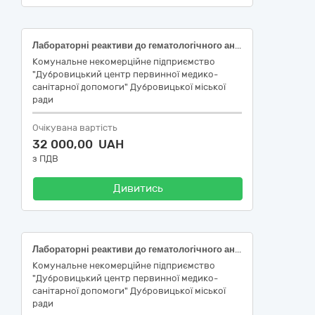
Лабораторні реактиви до гематологічного аналізатора BC-20s Mindray
Комунальне некомерційне підприємство
"Дубровицький центр первинної медико-
санітарної допомоги" Дубровицької міської
ради
Очікувана вартість
32 000,00 UAH
з ПДВ
Дивитись
Лабораторні реактиви до гематологічного аналізатора Zybio Z3/Z3 CRP
Комунальне некомерційне підприємство
"Дубровицький центр первинної медико-
санітарної допомоги" Дубровицької міської
ради