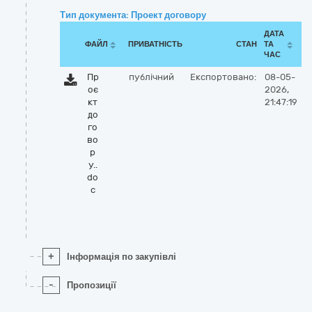
Тип документа: Проект договору
ДАТА
ФАЙЛ
ПРИВАТНІСТЬ
СТАН
ТА
ЧАС
Пр
публічний
Експортовано:
08-05-
оє
2026,
кт
21:47:19
до
го
во
р
у..
do
c
+
Інформація по закупівлі
-
Пропозиції