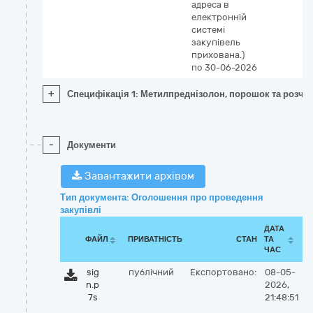
адреса в
електронній
системі
закупівель
прихована.)
по 30-06-2026
+
Специфікація 1: Метилпреднізолон, порошок та розчинн
-
Документи
Завантажити архівом
Тип документа: Оголошення про проведення
закупівлі
ДАТА
ФАЙЛ
ПРИВАТНІСТЬ
СТАН
ТА
ЧАС
sig
публічний
Експортовано:
08-05-
n.p
2026,
7s
21:48:51