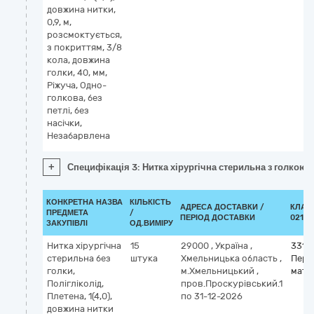
довжина нитки,
0,9, м,
розсмоктується,
з покриттям, 3/8
кола, довжина
голки, 40, мм,
Ріжуча, Одно-
голкова, без
петлі, без
насічки,
Незабарвлена
+
Специфікація 3: Нитка хірургічна стерильна з голкою, П
КОНКРЕТНА НАЗВА
КІЛЬКІСТЬ
АДРЕСА ДОСТАВКИ /
КЛАС
ПРЕДМЕТА
/
ПЕРІОД ДОСТАВКИ
021:2
ЗАКУПІВЛІ
ОД.ВИМІРУ
Нитка хірургічна
15
29000
,
Україна
,
33141
стерильна без
штука
Хмельницька область
,
Пере
голки,
м.Хмельницький
,
мате
Полігліколід,
пров.Проскурівський.1
Плетена, 1(4,0),
по 31-12-2026
довжина нитки