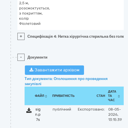
2,5 м,
розсмоктується,
з покриттям,
колір
Фіолетовий
+
Специфікація 4: Нитка хірургічна стерильна без голки, 
-
Документи
Завантажити архівом
Тип документа: Оголошення про проведення
закупівлі
ДАТА
ФАЙЛ
ПРИВАТНІСТЬ
СТАН
ТА
ЧАС
sig
публічний
Експортовано:
08-05-
n.p
2026,
7s
13:15:39