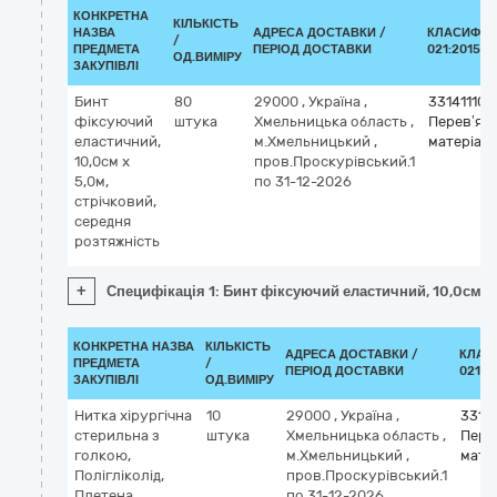
КОНКРЕТНА
КІЛЬКІСТЬ
НАЗВА
АДРЕСА ДОСТАВКИ /
КЛАСИФІК
/
ПРЕДМЕТА
ПЕРІОД ДОСТАВКИ
021:2015 (
ОД.ВИМІРУ
ЗАКУПІВЛІ
Бинт
80
29000
,
Україна
,
33141110-
фіксуючий
штука
Хмельницька область
,
Перев’яз
еластичний,
м.Хмельницький
,
матеріал
10,0см x
пров.Проскурівський.1
5,0м,
по 31-12-2026
стрічковий,
середня
розтяжність
+
Специфікація 1: Бинт фіксуючий еластичний, 10,0см x 
КОНКРЕТНА НАЗВА
КІЛЬКІСТЬ
АДРЕСА ДОСТАВКИ /
КЛАС
ПРЕДМЕТА
/
ПЕРІОД ДОСТАВКИ
021:2
ЗАКУПІВЛІ
ОД.ВИМІРУ
Нитка хірургічна
10
29000
,
Україна
,
33141
стерильна з
штука
Хмельницька область
,
Пере
голкою,
м.Хмельницький
,
мате
Полігліколід,
пров.Проскурівський.1
Плетена,
по 31-12-2026