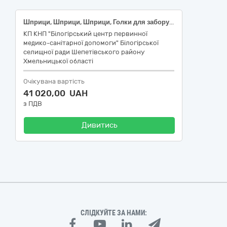
Шприци, Шприци, Шприци, Голки для забору крові, Ланцети (скарифікатори), Ланцети (скарифікатори)
КП КНП "Білогірський центр первинної
медико-санітарної допомоги" Білогірської
селищної ради Шепетівського району
Хмельницької області
Очікувана вартість
41 020,00 UAH
з ПДВ
Дивитись
СЛІДКУЙТЕ ЗА НАМИ: