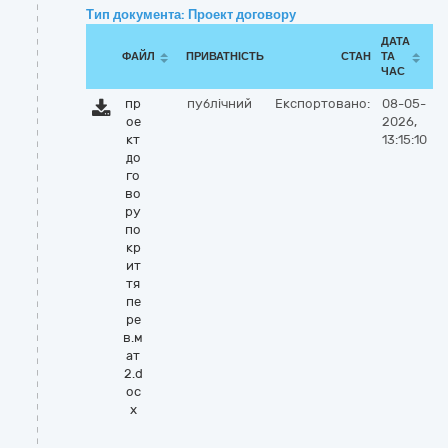
Тип документа: Проект договору
ДАТА
ФАЙЛ
ПРИВАТНІСТЬ
СТАН
ТА
ЧАС
пр
публічний
Експортовано:
08-05-
ое
2026,
кт
13:15:10
до
го
во
ру
по
кр
ит
тя
пе
ре
в.м
ат
2.d
oc
x