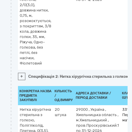
2/0(3,0),
довжина нитки,
0,75, м,
розсмоктується,
з покриттям, 3/8
кола, довжина
голки, 35, мм,
Ріжуча, Одно-
голкова, без
петлі, без
насічки,
Фіолетовий
+
Специфікація 2: Нитка хірургічна стерильна з голкою, П
КОНКРЕТНА НАЗВА
КІЛЬКІСТЬ
АДРЕСА ДОСТАВКИ /
КЛАС
ПРЕДМЕТА
/
ПЕРІОД ДОСТАВКИ
021:2
ЗАКУПІВЛІ
ОД.ВИМІРУ
Нитка хірургічна
20
29000
,
Україна
,
33141
стерильна з
штука
Хмельницька область
,
Пере
голкою,
м.Хмельницький
,
мате
Полігліколід,
пров.Проскурівський.1
Плетена, 0(3,5),
по 31-12-2026