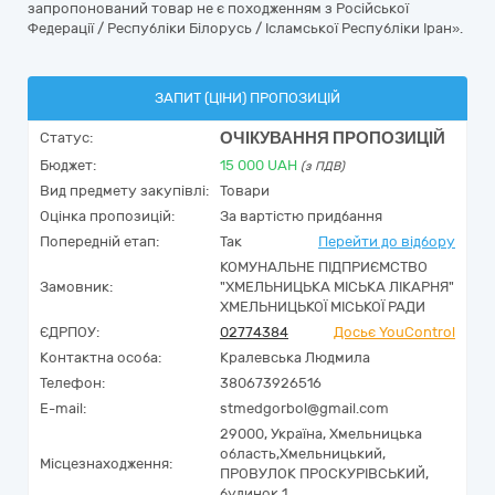
запропонований товар не є походженням з Російської
Федерації / Республіки Білорусь / Ісламської Республіки Іран».
ЗАПИТ (ЦІНИ) ПРОПОЗИЦІЙ
ОЧІКУВАННЯ ПРОПОЗИЦІЙ
Статус:
Бюджет:
15 000
UAH
(з ПДВ)
Вид предмету закупівлі:
Товари
Оцінка пропозицій:
За вартістю придбання
Попередній етап:
Так
Перейти до відбору
КОМУНАЛЬНЕ ПІДПРИЄМСТВО
Замовник:
"ХМЕЛЬНИЦЬКА МІСЬКА ЛІКАРНЯ"
ХМЕЛЬНИЦЬКОЇ МІСЬКОЇ РАДИ
ЄДРПОУ:
02774384
Досьє YouControl
Контактна особа:
Кралевська Людмила
Телефон:
380673926516
E-mail:
stmedgorbol@gmail.com
29000,
Україна
,
Хмельницька
область,
Хмельницький,
Місцезнаходження:
ПРОВУЛОК ПРОСКУРІВСЬКИЙ,
будинок 1