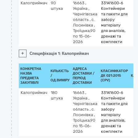
Калоприймач
90
16663
,
33141600-6
штука
Україна
,
Контейнери
Чернігівська
та пакети для
область
,
с.
забору
Лосинівка
,
матеріалу
Троїцька,90
для аналізів,
по 15-06-
дренажі та
2026
комплекти
+
Специфікація 1: Калоприймач
КОНКРЕТНА
АДРЕСА
КІЛЬКІСТЬ
КЛАСИФІКАТОР
НАЗВА
ДОСТАВКИ /
/
ДК 021:2015
КЛА
ПРЕДМЕТА
ПЕРІОД
ОД.ВИМІРУ
(CPV)
ЗАКУПІВЛІ
ДОСТАВКИ
Калоприймач
180
16663
,
33141600-6
штука
Україна
,
Контейнери
Чернігівська
та пакети для
область
,
с.
забору
Лосинівка
,
матеріалу
Троїцька,90
для аналізів,
по 15-06-
дренажі та
2026
комплекти