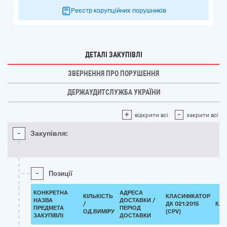
Реєстр корупційних порушників
ДЕТАЛІ ЗАКУПІВЛІ
ЗВЕРНЕННЯ ПРО ПОРУШЕННЯ
ДЕРЖАУДИТСЛУЖБА УКРАЇНИ
+
-
відкрити всі
закрити всі
-
Закупівля:
-
Позиції
КОНКРЕТНА
АДРЕСА
КІЛЬКІСТЬ
КЛАСИФІКАТОР
НАЗВА
ДОСТАВКИ /
/
ДК 021:2015
КЛА
ПРЕДМЕТА
ПЕРІОД
ОД.ВИМІРУ
(CPV)
ЗАКУПІВЛІ
ДОСТАВКИ