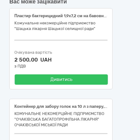
Вас може зацікавити
Пластир бактерицидний 1,9х7,2 см на бавовняній основі (НК 024:2023 – 47378 Антибактерійний лейкопластир для поверхневих ран, НК 031:2024 - M050102 ПЛАСТИРІ, ПРОСЯКНУТІ ЛІКАРСЬКИМИ ЗАСОБАМИ); Пластир хірургічний 1.25 см х 9.1 (9.14) м (НК 024:2023 – 58484 Лейкопластир хірургічний універсальний стерильний, НК 031:2024 - M050101 ПЛАСТИР В КОТУШКАХ (РУЛОНАХ))
Комунальне некомерційне підприємство
"Шацька лікарня Шацької селищної ради"
Очікувана вартість
2 500,00 UAH
з ПДВ
Дивитись
Контейнер для забору голок на 10 л з паперу, одноразовий
КОМУНАЛЬНЕ НЕКОМЕРЦІЙНЕ ПІДПРИЄМСТВО
"ОЧАКІВСЬКА БАГАТОПРОФІЛЬНА ЛІКАРНЯ"
ОЧАКІВСЬКОЇ МІСЬКОЇ РАДИ