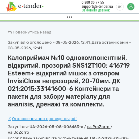
0 800 30 77 55
support@e-tender.ua
UK
Замовити дзвінок
Повернутись назад
Закупівлю оголошено - 08-05-2026, 12:41. Дата останніх змін -
08-05-2026, 12:41
Калоприймач №10 однокомпонентний,
відкритий, прозорий SNS12Т100; 416719
Esteem+ відкритий мішок з отвором
InvisiClose непрозорий, 20-70мм. ДК
021:2015:33141600-6 Контейнери та
пакети для забору матеріалу для
аналізів, дренажі та комплекти.
Оголошення про проведення.pdf
Закупівля:
UA-2026-05-08-006463-a
/
на ProZorro
/
на DoZorro
Рядок плану закупівлі та обґрунтування:
UA-P-2026-05-08-