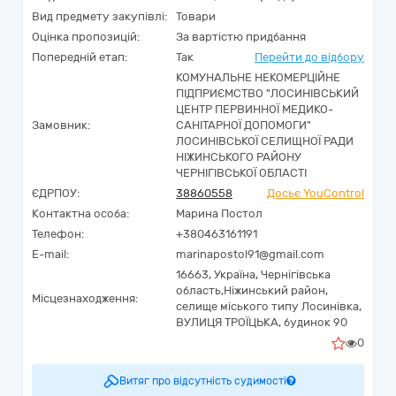
Вид предмету закупівлі:
Товари
Оцінка пропозицій:
За вартістю придбання
Попередній етап:
Так
Перейти до відбору
КОМУНАЛЬНЕ НЕКОМЕРЦІЙНЕ
ПІДПРИЄМСТВО "ЛОСИНІВСЬКИЙ
ЦЕНТР ПЕРВИННОЇ МЕДИКО-
Замовник:
САНІТАРНОЇ ДОПОМОГИ"
ЛОСИНІВСЬКОЇ СЕЛИЩНОЇ РАДИ
НІЖИНСЬКОГО РАЙОНУ
ЧЕРНІГІВСЬКОЇ ОБЛАСТІ
ЄДРПОУ:
38860558
Досьє YouControl
Контактна особа:
Марина Постол
Телефон:
+380463161191
E-mail:
marinapostol91@gmail.com
16663,
Україна
,
Чернігівська
область,
Ніжинський район,
Місцезнаходження:
селище міського типу Лосинівка,
ВУЛИЦЯ ТРОЇЦЬКА, будинок 90
0
Витяг про відсутність судимості