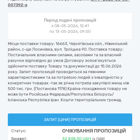
007392-a
Період подачі пропозицій
з 08-05-2026, 12:41
по 13-05-2026, 09:00
Місце поставки товару: 16663, Чернігівська обл., Ніжинський
район, с-ще Лосинівка, вул. Троїцька 90. Поставка товару:
Постачальник власними силами, засобами та за власний
рахунок відповідно до умов Договору зобов’язується
здійснити поставку Товару та документації до 15.06.2026
року. Запит пропозицій проводиться за певними
характеристиками та за потребою людей з інвалідністю у
конкретних товарах -так як річна потреба закупівлі менш ніж
500 тис. грн. (Постанова 1178) Країна-походження товару не
може бути Російська Федерація/Республіка Білорусь/
Ісланська Республіка Іран. Кошти територіальних громад.
ЗАПИТ (ЦІНИ) ПРОПОЗИЦІЙ
ОЧІКУВАННЯ ПРОПОЗИЦІЙ
Статус:
Бюджет:
32 838,30
UAH
(з ПДВ)