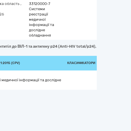
ка область
,
33120000-7
Системи
026
реєстрації
медичної
інформації та
дослідне
обладнання
тіл до ВІЛ-1 та антигену p24 (Anti-HIV total/p24), метод ІХА, матер
:2015 (CPV)
КЛАСИФІКАТОРИ
 медичної інформації та дослідне