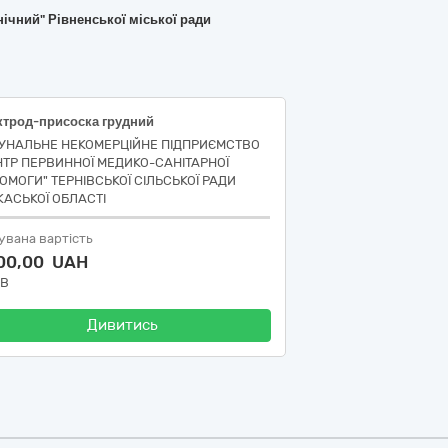
ічний" Рівненської міської ради
ктрод-присоска грудний
УНАЛЬНЕ НЕКОМЕРЦІЙНЕ ПІДПРИЄМСТВО
НТР ПЕРВИННОЇ МЕДИКО-САНІТАРНОЇ
ОМОГИ" ТЕРНІВСЬКОЇ СІЛЬСЬКОЇ РАДИ
КАСЬКОЇ ОБЛАСТІ
увана вартість
600,00 UAH
ДВ
Дивитись