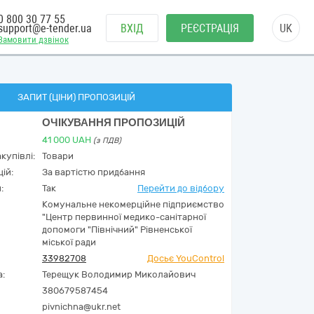
0 800 30 77 55
support@e-tender.ua
ВХІД
РЕЄСТРАЦІЯ
UK
Замовити дзвінок
ЗАПИТ (ЦІНИ) ПРОПОЗИЦІЙ
ОЧІКУВАННЯ ПРОПОЗИЦІЙ
41 000
UAH
(з ПДВ)
купівлі:
Товари
ій:
За вартістю придбання
:
Так
Перейти до відбору
Комунальне некомерційне підприємство
"Центр первинної медико-санітарної
допомоги "Північний" Рівненської
міської ради
33982708
Досьє YouControl
а:
Терещук Володимир Миколайович
380679587454
pivnichna@ukr.net