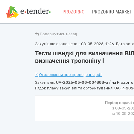
PROZORRO
PROZORRO MARKET
Повернутись назад
Закупівлю оголошено - 08-05-2026, 11:26. Дата остан
Тести швидкі для визначення ВІЛ
визначення тропоніну I
Оголошення про проведення.pdf
Закупівля:
UA-2026-05-08-004383-a
/
на ProZorr
Рядок плану закупівлі та обґрунтування:
UA-P-202
Період подачі
з 08-05-202
по 13-05-202