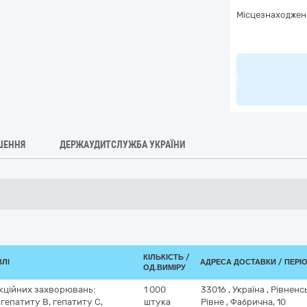
Місцезнаходжен
ШЕННЯ
ДЕРЖАУДИТСЛУЖБА УКРАЇНИ
КІЛЬКІСТЬ /
ВЛІ
АДРЕСА ДОСТАВКИ / ПЕРІ
ОД.ВИМІРУ
екційних захворювань:
1 000
33016
,
Україна
,
Рівненс
 гепатиту В, гепатиту С,
штука
Рівне
,
Фабрична, 10