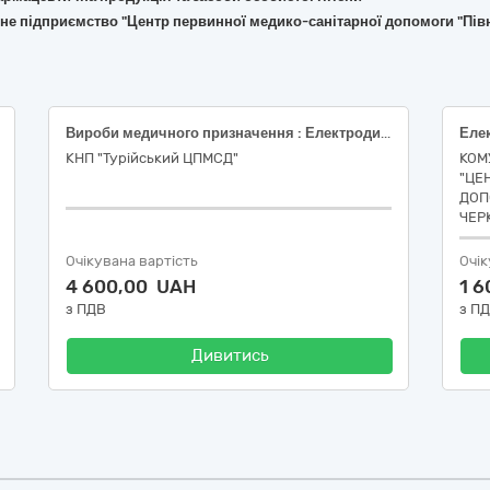
не підприємство "Центр первинної медико-санітарної допомоги "Півн
Вироби медичного призначення : Електроди для ЕКГ; Електроди для ЕКГ; Стрічка для ЕКГ; Стрічка для ЕКГ
Еле
КНП "Турійський ЦПМСД"
КОМ
"ЦЕ
ДОП
ЧЕР
Очікувана вартість
Очік
4 600,00 UAH
1 
з ПДВ
з П
Дивитись