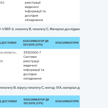
026
реєстрації
медичної
інформації та
дослідне
обладнання
/ВІЛ-2, гепатиту В, гепатиту С, Матеріал дослідження: Цільна кров/С
КЛАСИФІКАТОР ДК
Д ДОСТАВКИ
КЛАСИФІКАТОРИ
021:2015 (CPV)
ка область
,
33120000-7
Системи
26
реєстрації
медичної
інформації та
дослідне
обладнання
гепатиту В, вірусу гепатиту С, метод: ІХА, матеріал дослідження: пла
КЛАСИФІКАТОР ДК
ОД ДОСТАВКИ
КЛАСИФІКАТОРИ
021:2015 (CPV)