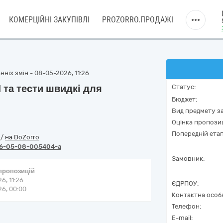
КОМЕРЦІЙНІ ЗАКУПІВЛІ
PROZORRO.ПРОДАЖІ
ніх змін - 08-05-2026, 11:26
 та тести швидкі для
Статус:
Бюджет:
Вид предмету за
Оцінка пропозиц
Попередній етап
o
/
на DoZorro
6-05-08-005404-a
Замовник:
 пропозицій
6, 11:26
ЄДРПОУ:
6, 00:00
Контактна особ
Телефон:
E-mail: