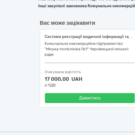
Інші закупівлі замовника Комунальне некомерцій
Вас може зацікавити
Системи реєстрації медичної інформації та дослідне обладнання
Комунальне некомерційне підприємство
"Міська поліклініка №1" Чернівецької міської
ради
Очікувана вартість
17 000,00 UAH
з ПДВ
Дивитись