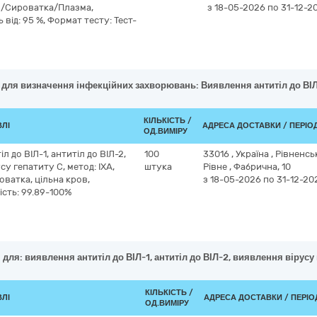
ов/Сироватка/Плазма,
з 18-05-2026
по 31-12-2
 від: 95 %, Формат тесту: Тест-
 для визначення інфекційних захворювань: Виявлення антитіл до ВІЛ-1
КІЛЬКІСТЬ /
ВЛІ
АДРЕСА ДОСТАВКИ / ПЕРІО
ОД.ВИМІРУ
л до ВІЛ-1, антитіл до ВІЛ-2,
100
33016
,
Україна
,
Рівненсь
су гепатиту С, метод: ІХА,
штука
Рівне
,
Фабрична, 10
оватка, цільна кров,
з 18-05-2026
по 31-12-20
ість: 99.89-100%
для: виявлення антитіл до ВІЛ-1, антитіл до ВІЛ-2, виявлення вірусу 
КІЛЬКІСТЬ /
ВЛІ
АДРЕСА ДОСТАВКИ / ПЕРІ
ОД.ВИМІРУ