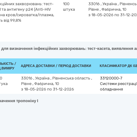
кційних захворювань: тест-
100
33016
,
Україна
,
Рівненсь
 та антигену p24 (Anti-HIV
штука
Рівне
,
Фабрична, 10
ільна кров/сироватка/плазма,
з 18-05-2026
по 31-12-2
ь від 99,8%
 для визначення інфекційних захворювань: тест-касета, виявлення анти
ЛЬКІСТЬ /
АДРЕСА ДОСТАВКИ / ПЕРІОД ДОСТАВКИ
КЛАСИФІКАТОР ДК 021
.ВИМІРУ
0
33016
,
Україна
,
Рівненська область
,
33120000-7
тука
Рівне
,
Фабрична, 10
Системи реєстрації
з 18-05-2026
по 31-12-2026
обладнання
начення тропоніну I