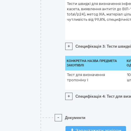
Тести швидкі для визначення інфе
касета, виявлення антитіл до ВІЛ-1
total/p24), метод ІХА, матеріал ц
чутливість від 99,8%, специфічніст
+
Специфікація 3: Тести швидкі
КОНКРЕТНА НАЗВА ПРЕДМЕТА
КІ
ЗАКУПІВЛІ
ОД
Тест для визначення
10
тропоніну I
ш
+
Специфікація 4: Тест для виз
-
Документи
Завантажити архівом