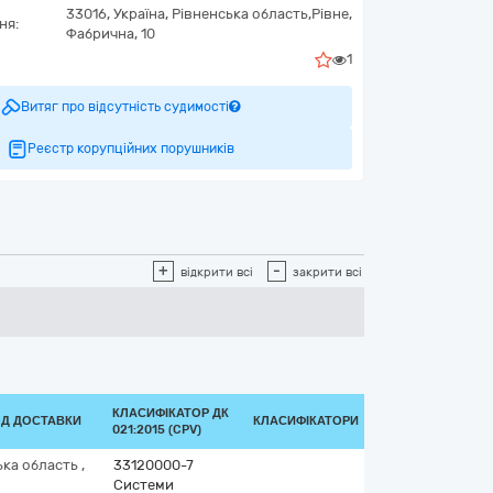
33016,
Україна
,
Рівненська область,
Рівне,
ня:
Фабрична, 10
1
Витяг про відсутність судимості
Реєстр корупційних порушників
+
-
відкрити всі
закрити всі
КЛАСИФІКАТОР ДК
ОД ДОСТАВКИ
КЛАСИФІКАТОРИ
021:2015 (CPV)
ька область
,
33120000-7
Системи