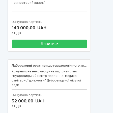
припортовий завод"
Очікувана вартість
140 000,00 UAH
з ПДВ
Дивитись
Лабораторні реактиви до гематологічного аналізатора BC-20s Mindray
Комунальне некомерційне підприємство
"Дубровицький центр первинної медико-
санітарної допомоги" Дубровицької міської
ради
Очікувана вартість
32 000,00 UAH
з ПДВ