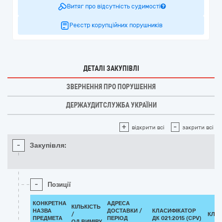
Витяг про відсутність судимості
Реєстр корупційних порушників
ДЕТАЛІ ЗАКУПІВЛІ
ЗВЕРНЕННЯ ПРО ПОРУШЕННЯ
ДЕРЖАУДИТСЛУЖБА УКРАЇНИ
+
-
відкрити всі
закрити всі
-
Закупівля:
-
Позиції
КОНКРЕТНА
АДРЕСА
КІЛЬКІСТЬ
НАЗВА
ДОСТАВКИ /
КЛАСИФІКАТОР
/
КЛА
ПРЕДМЕТА
ПЕРІОД
ДК 021:2015 (CPV)
ОД.ВИМІРУ