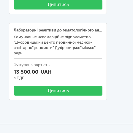
Дивитись
Лабораторні реактиви до гематологічного аналізатора Zybio Z3/Z3 CRP
Комунальне некомерційне підприємство
"Дубровицький центр первинної медико-
санітарної допомоги" Дубровицької міської
ради
Очікувана вартість
13 500,00 UAH
з ПДВ
Дивитись