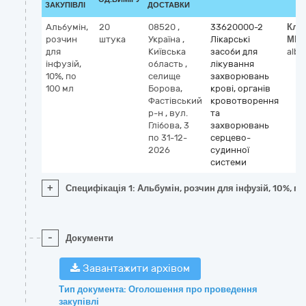
ЗАКУПІВЛІ
ДОСТАВКИ
Альбумін,
20
08520
,
33620000-2
Кла
розчин
штука
Україна
,
Лікарські
МН
для
Київська
засоби для
albu
інфузій,
область
,
лікування
10%, по
селище
захворювань
100 мл
Борова,
крові, органів
Фастівський
кровотворення
р-н
,
вул.
та
Глібова, 3
захворювань
по 31-12-
серцево-
2026
судинної
системи
+
Специфікація 1: Альбумін, розчин для інфузій, 10%, по
-
Документи
Завантажити архівом
Тип документа: Оголошення про проведення
закупівлі