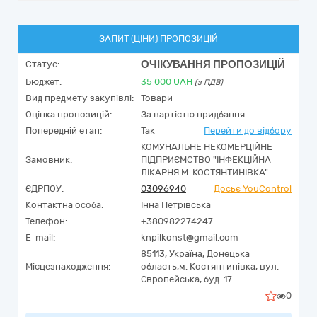
ЗАПИТ (ЦІНИ) ПРОПОЗИЦІЙ
ОЧІКУВАННЯ ПРОПОЗИЦІЙ
Статус:
Бюджет:
35 000
UAH
(з ПДВ)
Вид предмету закупівлі:
Товари
Оцінка пропозицій:
За вартістю придбання
Попередній етап:
Так
Перейти до відбору
КОМУНАЛЬНЕ НЕКОМЕРЦІЙНЕ
Замовник:
ПІДПРИЄМСТВО "ІНФЕКЦІЙНА
ЛІКАРНЯ М. КОСТЯНТИНІВКА"
ЄДРПОУ:
03096940
Досьє YouControl
Контактна особа:
Інна Петрівська
Телефон:
+380982274247
E-mail:
knpilkonst@gmail.com
85113,
Україна
,
Донецька
Місцезнаходження:
область,
м. Костянтинівка,
вул.
Європейська, буд. 17
0