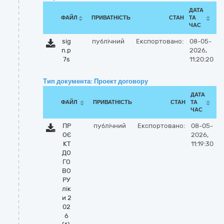
ДАТА
ФАЙЛ
ПРИВАТНІСТЬ
СТАН
ТА
ЧАС
sig
публічний
Експортовано:
08-05-
n.p
2026,
7s
11:20:20
Тип документа: Проект договору
ДАТА
ФАЙЛ
ПРИВАТНІСТЬ
СТАН
ТА
ЧАС
ПР
публічний
Експортовано:
08-05-
ОЄ
2026,
КТ
11:19:30
ДО
ГО
ВО
РУ
лік
и 2
02
6