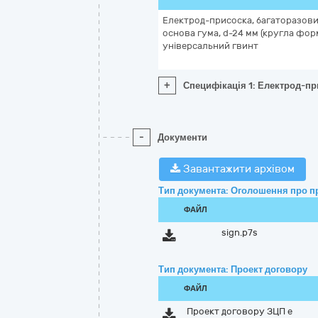
Електрод-присоска, багаторазови
основа гума, d-24 мм (кругла фор
універсальний гвинт
+
Специфікація 1: Електрод-при
-
Документи
Завантажити архівом
Тип документа: Оголошення про п
ФАЙЛ
sign.p7s
Тип документа: Проект договору
ФАЙЛ
Проект договору ЗЦП е