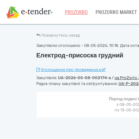
PROZORRO
PROZORRO MARKET
Повернутись назад
Закупівлю оголошено - 08-05-2026, 10:18. Дата остан
Електрод-присоска грудний
Оголошення про проведення.pdf
Закупівля:
UA-2026-05-08-002174-a
/
на ProZorro
Рядок плану закупівлі та обґрунтування:
UA-P-202
Період подачі
з 08-05-202
по 13-05-202