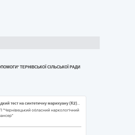
ОПОМОГИ" ТЕРНІВСЬКОЇ СІЛЬСЬКОЇ РАДИ
Швидкий тест на синтетичну марихуану (К2)/(К2-50) в сечі, тест-смужка, Швидкий тест на марихуану (ТНС)/(ТНС50) в сечі, тест-смужка, Швидкий тест на амфетамін (AMP)/(AMP1000)/(AMP300)/(AMP500) в сечі, тест-смужка, Швидкий тест на барбітурати (BAR)/(BAR200)/(BAR300) в сечі, тест-смужка, Швидкий тест на бупренорфін (BUP)/(BUP10) в сечі, тест-смужка, Швидкий тест на метадон (MTD)/(MTD300) в сечі, тест-смужка, Швидкий тест на екстазі (MDMA)/(MDMA500) в сечі, тест-смужка, Швидкий тест на опіат (OPI) в сечі, тест-смужка, Тести швидкі на наркотичні речовини: метод аналізу: ІХА, матеріал дослідження: сеча, формат тесту: тест-смужка, призначення: Етил-β-D-глюкуронід (ETG), чутливість: 97.6–100%, специфічність: 99.4–100%,Швидкий тест на налбуфін (NBP), тест-смужка , Швидкий тест на бензодіазепін (BZO)
П "Чернівецький обласний наркологічний
пансер"