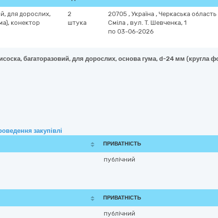
й, для дорослих,
2
20705
,
Україна
,
Черкаська область
ма), конектор
штука
Сміла
,
вул. Т. Шевченка, 1
по 03-06-2026
соска, багаторазовий, для дорослих, основа гума, d-24 мм (кругла ф
роведення закупівлі
ПРИВАТНІСТЬ
публічний
ПРИВАТНІСТЬ
публічний