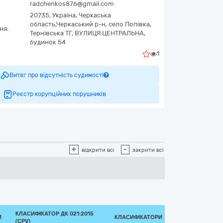
radchenkos876@gmail.com
20735,
Україна
,
Черкаська
область,
Черкаський р-н, село Попівка,
ня:
Тернівська ТГ,
ВУЛИЦЯ ЦЕНТРАЛЬНА,
будинок 54
1
Витяг про відсутність судимості
Реєстр корупційних порушників
+
-
відкрити всі
закрити всі
КЛАСИФІКАТОР ДК 021:2015
И
КЛАСИФІКАТОРИ
(CPV)