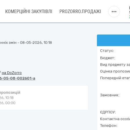
КОМЕРЦІЙНІ ЗАКУПІВЛІ
PROZORRO.ПРОДАЖІ
ніх змін - 08-05-2026, 10:18
Статус:
Бюджет:
Вид предмету за
Оцінка пропозиц
/
на DoZorro
Попередній етап
6-05-08-002601-a
 пропозицій
Замовник:
6, 10:18
6, 00:00
ЄДРПОУ:
Контактна особ
Телефон: