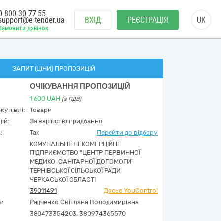
0 800 30 77 55
support@e-tender.ua
ВХІД
РЕЄСТРАЦІЯ
UK
Замовити дзвінок
ЗАПИТ (ЦІНИ) ПРОПОЗИЦІЙ
ОЧІКУВАННЯ ПРОПОЗИЦІЙ
1 600
UAH
(з ПДВ)
купівлі:
Товари
ій:
За вартістю придбання
:
Так
Перейти до відбору
КОМУНАЛЬНЕ НЕКОМЕРЦІЙНЕ
ПІДПРИЄМСТВО "ЦЕНТР ПЕРВИННОЇ
МЕДИКО-САНІТАРНОЇ ДОПОМОГИ"
ТЕРНІВСЬКОЇ СІЛЬСЬКОЇ РАДИ
ЧЕРКАСЬКОЇ ОБЛАСТІ
39011491
Досьє YouControl
а:
Радченко Світлана Володимирівна
380473354203, 380974365570