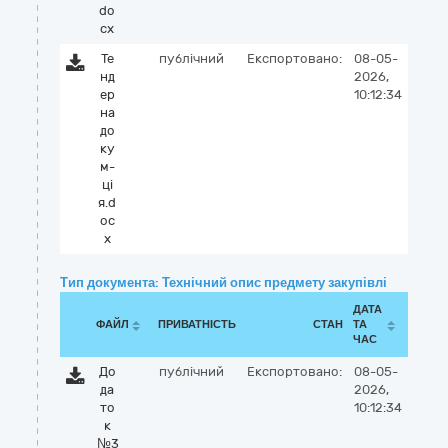
do
cx
Те
публічний
Експортовано:
08-05-
нд
2026,
ер
10:12:34
на
до
ку
м-
ці
я.d
oc
x
Тип документа: Технічний опис предмету закупівлі
ДАТА
ФАЙЛ
ПРИВАТНІСТЬ
СТАН
ТА
ЧАС
До
публічний
Експортовано:
08-05-
да
2026,
то
10:12:34
к
№3