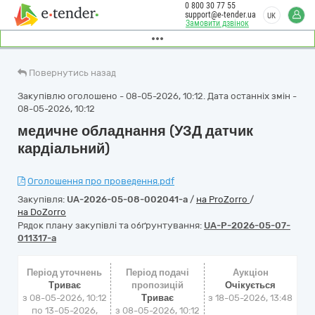
0 800 30 77 55
support@e-tender.ua
UK
Замовити дзвінок
Повернутись назад
Закупівлю оголошено - 08-05-2026, 10:12. Дата останніх змін -
08-05-2026, 10:12
медичне обладнання (УЗД датчик
кардіальний)
Оголошення про проведення.pdf
Закупівля:
UA-2026-05-08-002041-a
/
на ProZorro
/
на DoZorro
Рядок плану закупівлі та обґрунтування:
UA-P-2026-05-07-
011317-a
Період уточнень
Період подачі
Аукціон
Триває
пропозицій
Очікується
з 08-05-2026, 10:12
Триває
з
18-05-2026, 13:48
по 13-05-2026,
з 08-05-2026, 10:12