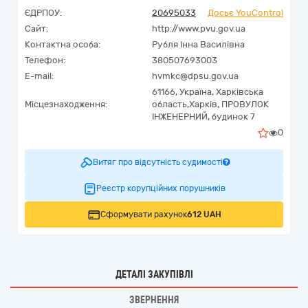
ЄДРПОУ:
20695033
Досьє YouControl
Сайт:
http://www.pvu.gov.ua
Контактна особа:
Рубля Інна Василівна
Телефон:
380507693003
E-mail:
hvmkc@dpsu.gov.ua
61166,
Україна
,
Харківська
Місцезнаходження:
область,
Харків,
ПРОВУЛОК
ІНЖЕНЕРНИЙ, будинок 7
0
Витяг про відсутність судимості
Реєстр корупційних порушників
Сформувати рахунок
612 UAH
ДЕТАЛІ ЗАКУПІВЛІ
ЗВЕРНЕННЯ