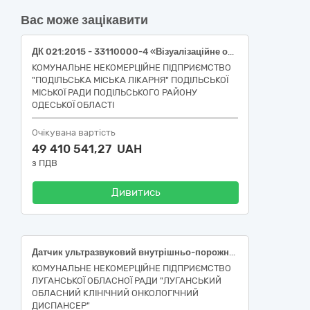
Вас може зацікавити
ДК 021:2015 - 33110000-4 «Візуалізаційне обладнання для потреб медицини, стоматології та ветеринарної медицини» (33111721-1 - Цифрові ангіографічні апарати) (Код НК 024:2023: 37623 Система рентгенівська ангіографічна стаціонарна цифрова, НК 031:2024 Z11030102 Стаціонарні системи ангіографії для ангіографічних і кардіологічних досліджень)
КОМУНАЛЬНЕ НЕКОМЕРЦІЙНЕ ПІДПРИЄМСТВО
"ПОДІЛЬСЬКА МІСЬКА ЛІКАРНЯ" ПОДІЛЬСЬКОЇ
МІСЬКОЇ РАДИ ПОДІЛЬСЬКОГО РАЙОНУ
ОДЕСЬКОЇ ОБЛАСТІ
Очікувана вартість
49 410 541,27 UAH
з ПДВ
Дивитись
Датчик ультразвуковий внутрішньо-порожнинний (трансвагінальний) (код ДК 021:2015:33110000-4 Візуалізаційне обладнання для потреб медицини, стоматології та ветеринарної медицини (ДК 021:2015:33112000-8 Візуалізаційне обладнання з використанням ехографії, ультразвуку чи доплерографії), код НК 024:2023:40771 Давач для системи ультразвукової візуалізації ректальний/вагінальний, код НК 031:2024 - Z110402 Ультразвукові датчики)
КОМУНАЛЬНЕ НЕКОМЕРЦІЙНЕ ПІДПРИЄМСТВО
ЛУГАНСЬКОЇ ОБЛАСНОЇ РАДИ "ЛУГАНСЬКИЙ
ОБЛАСНИЙ КЛІНІЧНИЙ ОНКОЛОГІЧНИЙ
ДИСПАНСЕР"