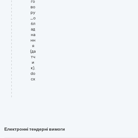
го
во
ру
_о
бл
ад
на
нн
я
(да
тч
и
к).
do
cx
Електронні тендерні вимоги