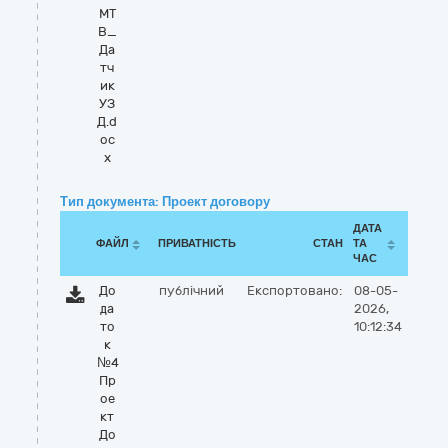
МТ
В_
Да
тч
ик
УЗ
Д.d
oc
x
Тип документа: Проект договору
ДАТА
ФАЙЛ
ПРИВАТНІСТЬ
СТАН
ТА
ЧАС
До
публічний
Експортовано:
08-05-
да
2026,
то
10:12:34
к
№4
Пр
ое
кт
До