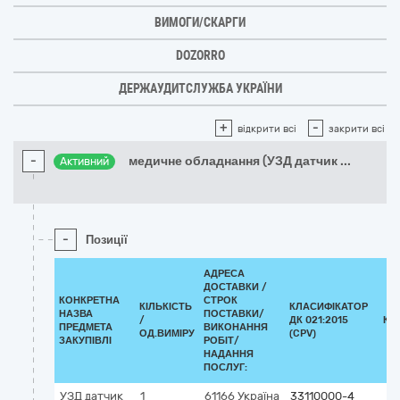
ВИМОГИ/СКАРГИ
DOZORRO
ДЕРЖАУДИТСЛУЖБА УКРАЇНИ
+
-
відкрити всі
закрити всі
-
медичне обладнання (УЗД датчик
...
Активний
-
Позиції
АДРЕСА
ДОСТАВКИ /
КОНКРЕТНА
СТРОК
КІЛЬКІСТЬ
КЛАСИФІКАТОР
НАЗВА
ПОСТАВКИ/
/
ДК 021:2015
КЛ
ПРЕДМЕТА
ВИКОНАННЯ
ОД.ВИМІРУ
(CPV)
ЗАКУПІВЛІ
РОБІТ/
НАДАННЯ
ПОСЛУГ:
УЗД датчик
1
61166
Україна
33110000-4