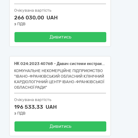
Очікувана вартість
266 030,00 UAH
з ПДВ
Дивитись
НК 024:2023 40768 - Давач системи екстракорпоральної ультразвукової візуалізації ручний, НК 031:2024 - Z12050301 — Системи моніторування ЕКГ
КОМУНАЛЬНЕ НЕКОМЕРЦІЙНЕ ПІДПРИЄМСТВО
"ІВАНО-ФРАНКІВСЬКИЙ ОБЛАСНИЙ КЛІНІЧНИЙ
КАРДІОЛОГІЧНИЙ ЦЕНТР ІВАНО-ФРАНКІВСЬКОЇ
ОБЛАСНОЇ РАДИ"
Очікувана вартість
196 533,33 UAH
з ПДВ
Дивитись