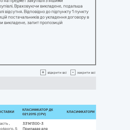
 на предмет закупівлі з іншими
закупівлі. Враховуючи викладене, подальша
і відсутня. Відповідно до підпункту 1 пункту
ицій постачальників до укладення договору в
ючи викладене, запит пропозицій
+
-
відкрити всі
закрити всі
КЛАСИФІКАТОР ДК
ДОСТАВКИ
КЛАСИФІКАТОРИ
021:2015 (CPV)
ласть
,
33141300-3
оброго, 5
Приладдя для