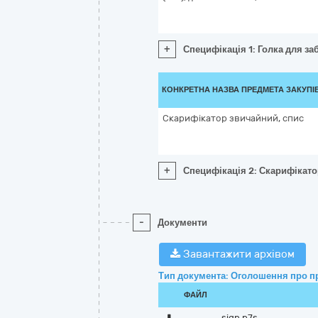
+
Специфікація 1: Голка для за
КОНКРЕТНА НАЗВА ПРЕДМЕТА ЗАКУПІ
Скарифікатор звичайний, спис
+
Специфікація 2: Скарифікато
-
Документи
Завантажити архівом
Тип документа: Оголошення про п
ФАЙЛ
sign.p7s