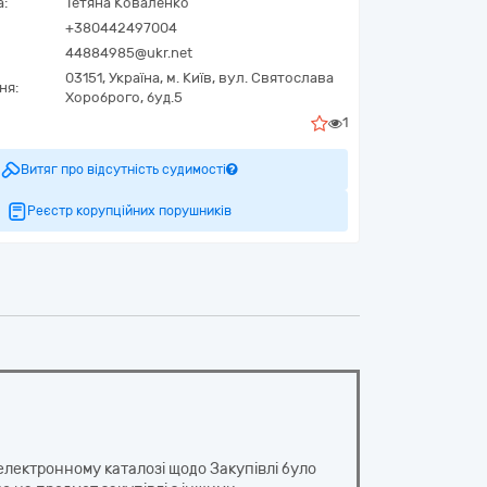
а:
Тетяна Коваленко
+380442497004
44884985@ukr.net
03151,
Україна
,
м. Київ,
вул. Святослава
ня:
Хороброго, буд.5
1
Витяг про відсутність судимості
Реєстр корупційних порушників
електронному каталозі щодо Закупівлі було