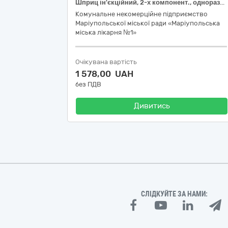
Шприц ін'єкційний, 2-х компонент., одноразовий, стерильний, 2 мл, одна голка в комплекті (НК 024:2023 - 47017 Шприц загального призначення одноразового використання; НК 031:2024 - А020199 ШПРИЦІ, ОДНОРАЗОВІ – ІНШЕ); Шприц ін'єкційний, 3-х компонент., одноразовий, стерильний, 5 мл, одна голка в комплекті (НК 024:2023 - 47017 Шприц загального призначення одноразового використання; НК 031:2024 - А020199 ШПРИЦІ, ОДНОРАЗОВІ – ІНШЕ); Шприц ін'єкційний, 3-х компонент., одноразовий, стерильний, 10 мл, одна голка в комплекті (НК 024:2023 - 47017 Шприц загального призначення одноразового використання; НК 031:2024 - А020199 ШПРИЦІ, ОДНОРАЗОВІ – ІНШЕ); Шприц інсуліновий U-100, 1мл, з інтегрованою голкою 29G (НК 024:2023 – 38501 Шприц інсуліновий з голкою стандартний, НК 031:2024 A02010601 - ІНСУЛІНОВІ ШПРИЦІ З ФІКСОВАНОЮ ГОЛКОЮ, ОДНОРАЗОВІ)
Комунальне некомерційне підприємство
Маріупольської міської ради «Маріупольська
міська лікарня №1»
Очікувана вартість
1 578,00 UAH
без ПДВ
Дивитись
СЛІДКУЙТЕ ЗА НАМИ: