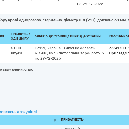
по 29-12-2026
бору крові одноразова, стерильна, діаметр 0.8 (21G), довжина 38 мм, 
КІЛЬКІСТЬ /
ВЛІ
АДРЕСА ДОСТАВКИ / ПЕРІОД ДОСТАВКИ
КЛАСИФІКАТО
ОД.ВИМІРУ
5 000
03151
,
Україна
,
Київська область
,
33141300-
штука
м.Київ
,
вул. Святослава Хороброго, 5
Приладдя д
по 29-12-2026
р звичайний, спис
роведення закупівлі
ПРИВАТНІСТЬ
публічний