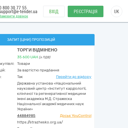
0 800 30 77 55
support@e-tender.ua
ВХІД
РЕЄСТРАЦІЯ
UK
Замовити дзвінок
ЗАПИТ (ЦІНИ) ПРОПОЗИЦІЙ
ТОРГИ ВІДМІНЕНО
35 600
UAH
(з ПДВ)
купівлі:
Товари
ій:
За вартістю придбання
:
Так
Перейти до відбору
Державна установа «Національний
науковий центр «Інститут кардіології,
клінічної та регенеративної медицини
імені академіка М.Д. Стражеска
Національної академії медичних наук
України»
44884985
Досьє YouControl
https://strazhesko.org.ua/