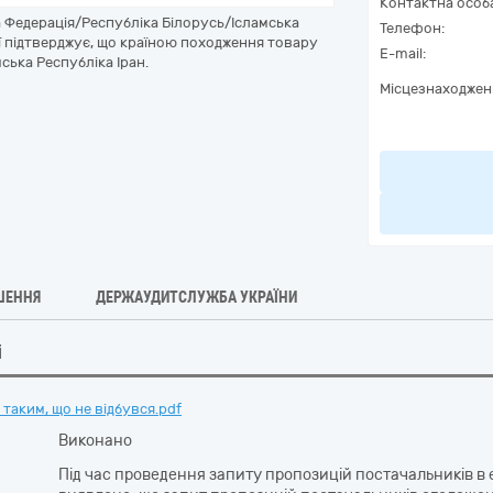
Контактна особ
 Федерація/Республіка Білорусь/Ісламська
Телефон:
ї підтверджує, що країною походження товару
E-mail:
ська Республіка Іран.
Місцезнаходжен
ШЕННЯ
ДЕРЖАУДИТСЛУЖБА УКРАЇНИ
і
таким, що не відбувся.pdf
Виконано
Під час проведення запиту пропозицій постачальників в 