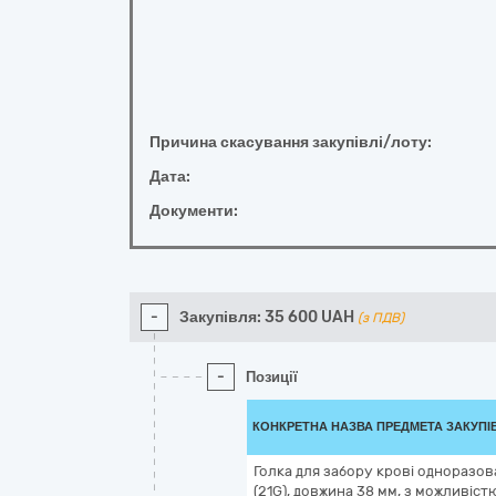
Причина скасування закупівлі/лоту:
Дата:
Документи:
-
Закупівля:
35 600
UAH
(з ПДВ)
-
Позиції
КОНКРЕТНА НАЗВА ПРЕДМЕТА ЗАКУПІ
Голка для забору крові одноразова
(21G), довжина 38 мм, з можливістю