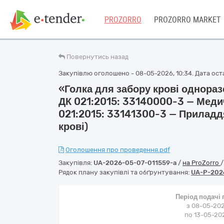
PROZORRO
PROZORRO MARKET
Повернутись назад
Закупівлю оголошено - 08-05-2026, 10:34. Дата оста
«Голка для забору крові однораз
ДК 021:2015: 33140000-3 — Медич
021:2015: 33141300-3 — Приладдя
крові)
Оголошення про проведення.pdf
Закупівля:
UA-2026-05-07-011559-a
/
на ProZorro
Рядок плану закупівлі та обґрунтування:
UA-P-202
Період подачі
з 08-05-202
по 13-05-202