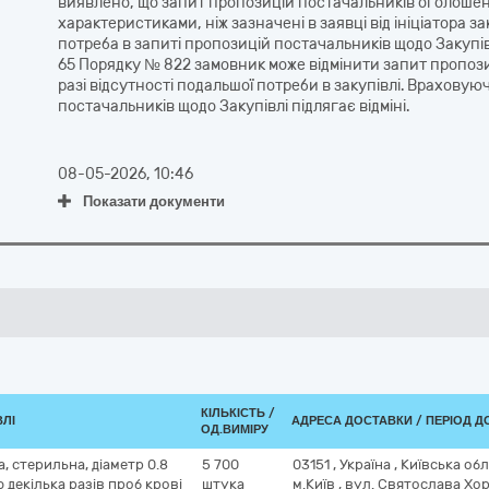
виявлено, що запит пропозицій постачальників оголошено
характеристиками, ніж зазначені в заявці від ініціатора 
потреба в запиті пропозицій постачальників щодо Закупівл
65 Порядку № 822 замовник може відмінити запит пропоз
разі відсутності подальшої потреби в закупівлі. Врахову
постачальників щодо Закупівлі підлягає відміні.
08-05-2026, 10:46
Показати документи
КІЛЬКІСТЬ /
ВЛІ
АДРЕСА ДОСТАВКИ / ПЕРІОД 
ОД.ВИМІРУ
, стерильна, діаметр 0.8
5 700
03151
,
Україна
,
Київська об
 декілька разів проб крові
штука
м.Київ
,
вул. Святослава Хор