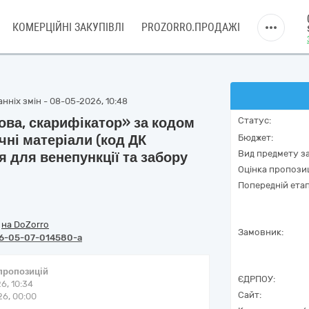
КОМЕРЦІЙНІ ЗАКУПІВЛІ
PROZORRO.ПРОДАЖІ
нніх змін - 08-05-2026, 10:48
ова, скарифікатор» за кодом
Статус:
ні матеріали (код ДК
Бюджет:
Вид предмету за
 для венепункції та забору
Оцінка пропозиц
Попередній етап
/
на DoZorro
Замовник:
6-05-07-014580-a
 пропозицій
ЄДРПОУ:
6, 10:34
Сайт:
6, 00:00