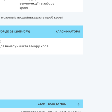
венепункції та забору
крові
з можливістю декілька разів проб крові
Р ДК 021:2015 (CPV)
КЛАСИФІКАТОРИ
3
ля венепункції та забору крові
СТАН
ДАТА ТА ЧАС
Експортовано:
08-05-2026, 10:34:33