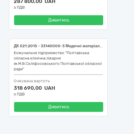
287 800,00 UAH
з ПДВ
Дивитись
ДК 021:2015 - 33140000-3 Медичні матеріали: Катетер аспіраційний з вакуумконтролем (НК 024:2023: 10749 - Аспіраційний трахеальний катетер, НК 031:2024: R05010102); Зонд для ентерального харчування (НК 024:2023: 38561 - Зонд назогастральний/орогастральний, НК 031:2024: A030403 - Набори для ентерального харчування (зокрема за допомогою насоса), одноразові); Катетер Фолея латексний 2-х ходовий Fr18 (НК 024:2023: 34917 – Внутрішній уретральний дренажний катетер, НК 031:2024 – U020202); Дренаж Слабинского (Блейка) Fr15 (НК 024:2023: 11305 – Дренажна трубка для закритої рани, НК 031:2024: А060201); Контейнер для забору сечі стерильний без градуювання, не стійкий до автоклавування, 120 мл (НК 024:2023: 31400 – Контейнер для збирання проб сечі стерильний IVD (діагностика in vitro), НК 031:2024: W05010203); Сечоприймач педіатричний стерильний 100 мл (НК 024:2023: 58925 Сечоприймач для немовлят /педіатричний, під’єднаний до катетера, стерильний, НК 031:2024: A100103); Зонд шлунковий Ch/Fr 30 (НК 024:2023: 38561 - Зонд назогастральний/орогастральний, НК 031:2024: G02020101)
Комунальне підприємство "Полтавська
обласна клінічна лікарня
ім.М.В.Скліфосовського Полтавської обласної
ради"
Очікувана вартість
318 690,00 UAH
з ПДВ
Дивитись