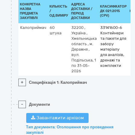
КОНКРЕТНА
АДРЕСА
КІЛЬКІСТЬ
КЛАСИФІКАТОР
НАЗВА
ДОСТАВКИ /
/
ДК 021:2015
КЛ
ПРЕДМЕТА
ПЕРІОД
ОД.ВИМІРУ
(CPV)
ЗАКУПІВЛІ
ДОСТАВКИ
Калоприймач
60
32200
,
33141600-6
штука
Україна
,
Контейнери
Хмельницька
та пакети для
область
,
м.
забору
Деражня
,
матеріалу
вул.
для аналізів,
Подільська, 1
дренажі та
по 31-05-
комплекти
2026
+
Специфікація 1: Калоприймач
-
Документи
Завантажити архівом
Тип документа: Оголошення про проведення
закупівлі