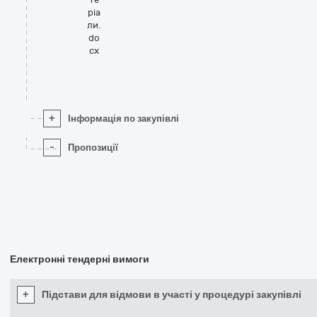
ріа
ли.
do
cx
+
Інформація по закупівлі
-
Пропозиції
Електронні тендерні вимоги
+
Підстави для відмови в участі у процедурі закупівлі