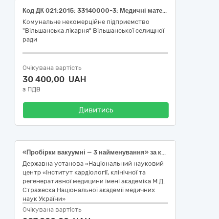
Код ДК 021:2015: 33140000-3: Медичні матеріали (Бинт марлевий (100% бавовна) нестерильний, 7м х 14см, тип 17; Бинт марлевий (100% бавовна) стерильний, 5м х 10см тип 17; Бинт марлевий (100% бавовна) стерильний, 7м х 14см тип 17; Відріз марлевий медичний нестерильний 10м х 90см)
Комунальне некомерційне підприємство
"Вільшанська лікарня" Вільшанської селищної
ради
Очікувана вартість
30 400,00 UAH
з ПДВ
Дивитись
«Пробірки вакуумні — 3 найменування» за кодом ДК 021:2015: 33140000-3 — Медичні матеріали (код ДК 021:2015: 33141600-6 — Контейнери та пакети для забору матеріалу для аналізів, дренажі та комплекти)
Державна установа «Національний науковий
центр «Інститут кардіології, клінічної та
регенеративної медицини імені академіка М.Д.
Стражеска Національної академії медичних
наук України»
Очікувана вартість