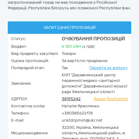
запропонований товар не має походження з Російської
Федерації, Республіки Білорусь або Ісламської Республіки Іран.
ЗАПИТ (ЦІНИ) ПРОПОЗИЦІЙ
ОЧІКУВАННЯ ПРОПОЗИЦІЙ
Статус:
Бюджет:
6 120
UAH
(з ПДВ)
Вид предмету закупівлі:
Товари
Оцінка пропозицій:
За вартістю придбання
Попередній етап:
Так
Перейти до відбору
КНП "Деражнянський центр
первинної медико-санітарної
Замовник:
допомоги" Деражнянської міської
ради Хмельницької області
ЄДРПОУ:
38195242
Досьє YouControl
Контактна особа:
Наталія Ярмоленко
Телефон:
+380385622178
E-mail:
uristdcpmsh@ukr.net
32200,
Україна
,
Хмельницька
Місцезнаходження:
область,
Хмельницький район, м.
Деражня,
вул. ПОДІЛЬСЬКА, 1