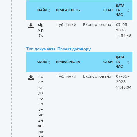
ДАТА
ФАЙЛ
ПРИВАТНІСТЬ
СТАН
ТА
ЧАС
sig
публічний
Експортовано:
07-05-
n.p
2026,
7s
14:54:48
Тип документа: Проект договору
ДАТА
ФАЙЛ
ПРИВАТНІСТЬ
СТАН
ТА
ЧАС
пр
публічний
Експортовано:
07-05-
ое
2026,
кт
14:48:04
до
го
во
ру
ме
ди
чні
ма
те