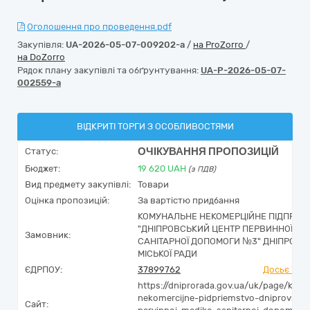
Оголошення про проведення.pdf
Закупівля:
UA-2026-05-07-009202-a
/
на ProZorro
/
на DoZorro
Рядок плану закупівлі та обґрунтування:
UA-P-2026-05-07-
002559-a
ВІДКРИТІ ТОРГИ З ОСОБЛИВОСТЯМИ
ОЧІКУВАННЯ ПРОПОЗИЦІЙ
Статус:
Бюджет:
19 620
UAH
(з ПДВ)
Вид предмету закупівлі:
Товари
Оцінка пропозицій:
За вартістю придбання
КОМУНАЛЬНЕ НЕКОМЕРЦІЙНЕ ПІДПРИЄ
"ДНІПРОВСЬКИЙ ЦЕНТР ПЕРВИННОЇ МЕ
Замовник:
САНІТАРНОЇ ДОПОМОГИ №3" ДНІПРОВС
МІСЬКОЇ РАДИ
ЄДРПОУ:
37899762
Досьє You
https://dniprorada.gov.ua/uk/page/kom
nekomercijne-pidpriemstvo-dniprovskij-
Сайт: