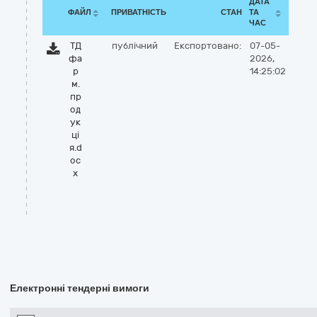
ДАТА
ФАЙЛ
ПРИВАТНІСТЬ
СТАН
ТА
ЧАС
ТД
публічний
Експортовано:
07-05-
фа
2026,
р
14:25:02
м.
пр
од
ук
ці
я.d
oc
x
Електронні тендерні вимоги