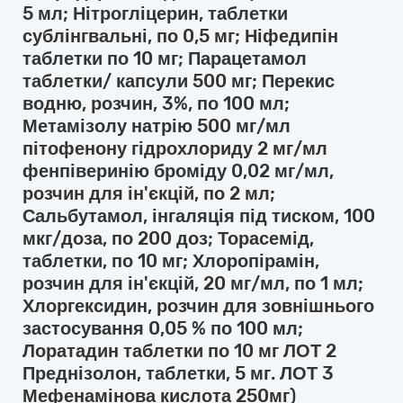
5 мл; Нітрогліцерин, таблетки
сублінгвальні, по 0,5 мг; Ніфедипін
таблетки по 10 мг; Парацетамол
таблетки/ капсули 500 мг; Перекис
водню, розчин, 3%, по 100 мл;
Метамізолу натрію 500 мг/мл
пітофенону гідрохлориду 2 мг/мл
фенпіверинію броміду 0,02 мг/мл,
розчин для ін'єкцій, по 2 мл;
Сальбутамол, інгаляція під тиском, 100
мкг/доза, по 200 доз; Торасемід,
таблетки, по 10 мг; Хлоропірамін,
розчин для ін'єкцій, 20 мг/мл, по 1 мл;
Хлоргексидин, розчин для зовнішнього
застосування 0,05 % по 100 мл;
Лоратадин таблетки по 10 мг ЛОТ 2
Преднізолон, таблетки, 5 мг. ЛОТ 3
Мефенамінова кислота 250мг)