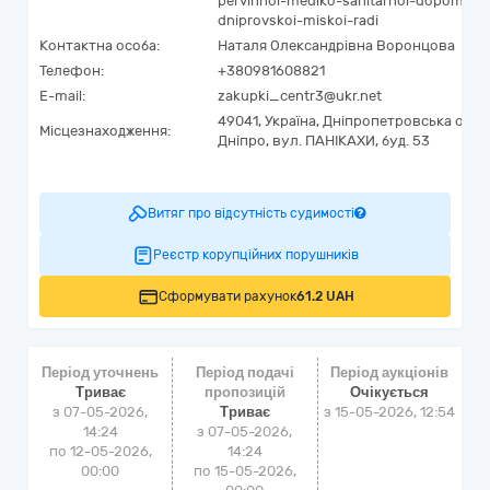
pervinnoi-mediko-sanitarnoi-dopomogi
dniprovskoi-miskoi-radi
Контактна особа:
Наталя Олександрівна Воронцова
Телефон:
+380981608821
E-mail:
zakupki_centr3@ukr.net
49041,
Україна
,
Дніпропетровська обла
Місцезнаходження:
Дніпро,
вул. ПАНІКАХИ, буд. 53
Витяг про відсутність судимості
Реєстр корупційних порушників
Сформувати рахунок
61.2 UAH
Період уточнень
Період подачі
Період аукціонів
Триває
пропозицій
Очікується
з 07-05-2026,
Триває
з
15-05-2026, 12:54
14:24
з 07-05-2026,
по 12-05-2026,
14:24
00:00
по 15-05-2026,