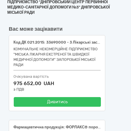
ПІДПРИЄМСТВО "ДНІПРОВСЬКИЙ ЦЕНТР ПЕРВИННОЇ
МЕДИКО-САНІТАРНОЇ ДОПОМОГИ №3" ДНІПРОВСЬКОЇ
МІСЬКОЇ РАДИ
Вас може зацікавити
Код ДК 021:2015: 33690000 - 3 Лікарські засоби різні (Лабораторні реактиви та витратні матеріали – 19 найменувань)
КОМУНАЛЬНЕ НЕКОМЕРЦІЙНЕ ПІДПРИЄМСТВО
"МІСЬКА ЛІКАРНЯ ЕКСТРЕНОЇ ТА ШВИДКОЇ
МЕДИЧНОЇ ДОПОМОГИ" ЗАПОРІЗЬКОЇ МІСЬКОЇ
РАДИ
Очікувана вартість
975 652,00 UAH
з ПДВ
Дивитись
Фармацевтична продукція: ФОРЛАКС® порошок для приготування розчину для перорального застосування по 4 г; по 4,0668 г порошку в пакетику; 20 пакетиків у картонній коробці (ДК 021:2015 33650000-0 — Лікарські засоби для лікування захворювань травної системи (проносні засоби)(Макрогол (Macrogol)) або еквівалент; ФОРЛАКС порошок для приготування розчину для перорального застосування по 10 г; по 10,167 г порошку в пакетику; по 20 пакетів у картонній коробці (ДК 021:2015 33650000-0 — Лікарські засоби для лікування захворювань травної системи (проносні засоби)(Макрогол (Macrogol)) або еквівалент; ГЛІЦЕРИНОВІ СУПОЗИТОРІЇ супозиторії по 0,88 г по 5 супозиторіїв у стрипі; по 2 стрипи у пачці (ДК 021:2015 33690000-3 — Лікарські засоби різні)(Гліцерол (Glycerol)) або еквівалент; ГЛІЦЕРИНОВІ СУПОЗИТОРІЇ супозиторії по 2,63 г; по 5 супозиторіїв у стрипі; по 2 стрипи в пачці (ДК 021:2015 33690000-3 — Лікарські засоби різні)(Гліцерол (Glycerol)) або еквівалент