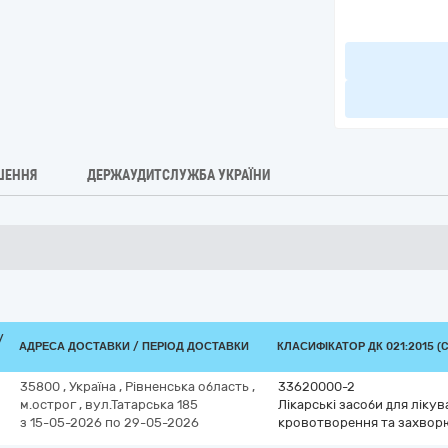
ШЕННЯ
ДЕРЖАУДИТСЛУЖБА УКРАЇНИ
/
АДРЕСА ДОСТАВКИ / ПЕРІОД ДОСТАВКИ
КЛАСИФІКАТОР ДК 021:2015 (C
35800
,
Україна
,
Рівненська область
,
33620000-2
м.острог
,
вул.Татарська 185
Лікарські засоби для ліку
з 15-05-2026
по 29-05-2026
кровотворення та захвор