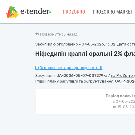
PROZORRO
PROZORRO MARKET
Повернутись назад
Закупівлю оголошено - 07-05-2026, 13:02. Дата оста
Ніфедипін краплі оральні 2% фл
Оголошення про проведення.pdf
Закупівля:
UA-2026-05-07-007279-a
/
на ProZorro
Рядок плану закупівлі та обґрунтування:
UA-P-202
Період подачі
з 07-05-202
по 15-05-202