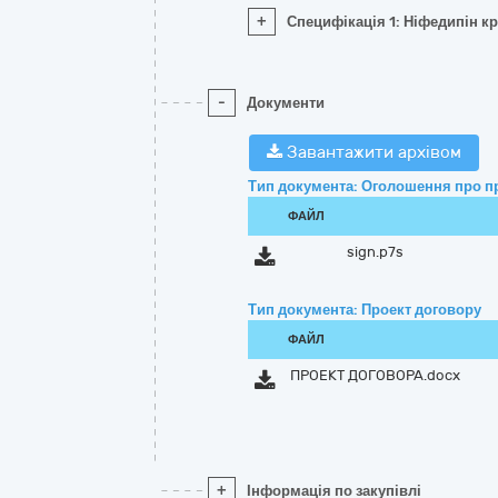
+
Специфікація 1: Ніфедипін к
-
Документи
Завантажити архівом
Тип документа: Оголошення про п
ФАЙЛ
sign.p7s
Тип документа: Проект договору
ФАЙЛ
ПРОЕКТ ДОГОВОРА.docx
+
Інформація по закупівлі