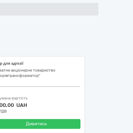
р для адгезії
ватне акціонерне товариство
поріжтрансформатор"
увана вартість
500,00 UAH
 ПДВ
Дивитись