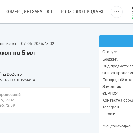
КОМЕРЦІЙНІ ЗАКУПІВЛІ
PROZORRO.ПРОДАЖІ
нніх змін - 07-05-2026, 13:02
акон по 5 мл
Статус:
Бюджет:
Вид предмету за
Оцінка пропозиц
/
на DoZorro
Попередній етап
6-05-07-009142-a
Замовник:
ЄДРПОУ:
 пропозицій
6, 13:02
Контактна особ
6, 12:59
Телефон:
E-mail:
Місцезнаходжен