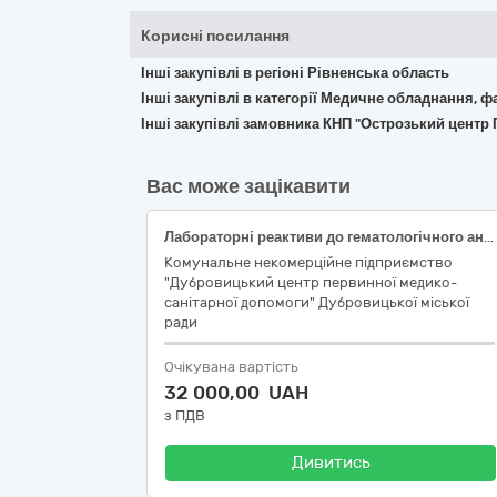
Корисні посилання
Інші закупівлі в регіоні Рівненська область
Інші закупівлі в категорії Медичне обладнання, ф
Інші закупівлі замовника КНП "Острозький центр
Вас може зацікавити
Лабораторні реактиви до гематологічного аналізатора BC-20s Mindray
Комунальне некомерційне підприємство
"Дубровицький центр первинної медико-
санітарної допомоги" Дубровицької міської
ради
Очікувана вартість
32 000,00 UAH
з ПДВ
Дивитись