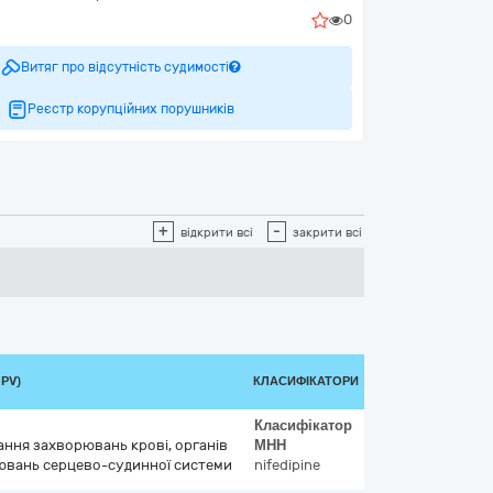
0
Витяг про відсутність судимості
Реєстр корупційних порушників
+
-
відкрити всі
закрити всі
PV)
КЛАСИФІКАТОРИ
Класифікатор
вання захворювань крові, органів
МНН
ювань серцево-судинної системи
nifedipine