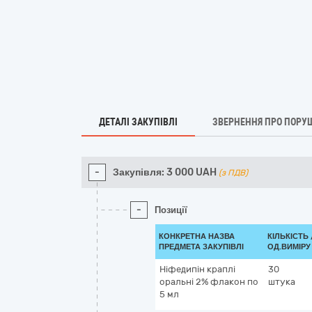
ДЕТАЛІ ЗАКУПІВЛІ
ЗВЕРНЕННЯ ПРО ПОРУ
-
Закупівля:
3 000
UAH
(з ПДВ)
-
Позиції
КОНКРЕТНА НАЗВА
КІЛЬКІСТЬ 
ПРЕДМЕТА ЗАКУПІВЛІ
ОД.ВИМІРУ
Ніфедипін краплі
30
оральні 2% флакон по
штука
5 мл