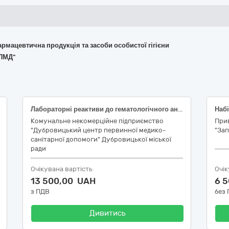
армацевтична продукція та засоби особистої гігієни
 ПМД"
Лабораторні реактиви до гематологічного аналізатора Zybio Z3/Z3 CRP
Набі
Комунальне некомерційне підприємство
При
"Дубровицький центр первинної медико-
"За
санітарної допомоги" Дубровицької міської
ради
Очікувана вартість
Очік
13 500,00 UAH
6 
з ПДВ
без
Дивитись