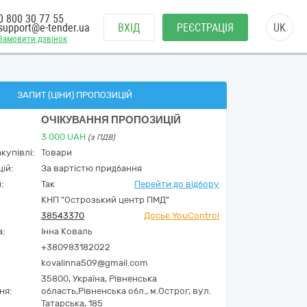
0 800 30 77 55
support@e-tender.ua
ВХІД
РЕЄСТРАЦІЯ
UK
Замовити дзвінок
ЗАПИТ (ЦІНИ) ПРОПОЗИЦІЙ
ОЧІКУВАННЯ ПРОПОЗИЦІЙ
3 000
UAH
(з ПДВ)
купівлі:
Товари
ій:
За вартістю придбання
:
Так
Перейти до відбору
КНП "Острозький центр ПМД"
38543370
Досьє YouControl
а:
Інна Коваль
+380983182022
kovalinna509@gmail.com
35800,
Україна
,
Рівненська
ня:
область,
Рівненська обл., м.Острог,
вул.
Татарська, 185