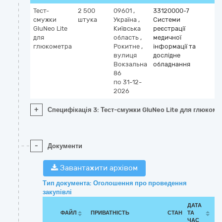
Тест-
2 500
09601
,
33120000-7
смужки
штука
Україна
,
Системи
GluNeo Lite
Київська
реєстрації
для
область
,
медичної
глюкометра
Рокитне
,
інформації та
вулиця
дослідне
Вокзальна
обладнання
86
по 31-12-
2026
+
Специфікація 3: Тест-смужки GluNeo Lite для глюкоме
-
Документи
Завантажити архівом
Тип документа: Оголошення про проведення
закупівлі
ДАТА
ФАЙЛ
ПРИВАТНІСТЬ
СТАН
ТА
ЧАС