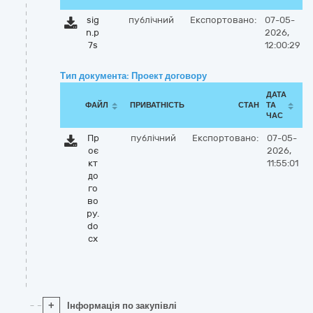
sig
публічний
Експортовано:
07-05-
n.p
2026,
7s
12:00:29
Тип документа: Проект договору
ДАТА
ФАЙЛ
ПРИВАТНІСТЬ
СТАН
ТА
ЧАС
Пр
публічний
Експортовано:
07-05-
оє
2026,
кт
11:55:01
до
го
во
ру.
do
cx
+
Інформація по закупівлі