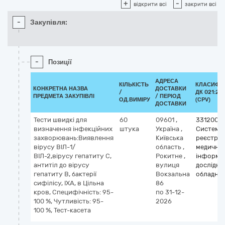
+
-
відкрити всі
закрити всі
-
Закупівля:
-
Позиції
АДРЕСА
КІЛЬКІСТЬ
КЛАСИФІК
КОНКРЕТНА НАЗВА
ДОСТАВКИ
/
ДК 021:20
ПРЕДМЕТА ЗАКУПІВЛІ
/ ПЕРІОД
ОД.ВИМІРУ
(CPV)
ДОСТАВКИ
Тести швидкі для
60
09601
,
3312000
визначення інфекційних
штука
Україна
,
Системи
захворювань:Виявлення
Київська
реєстрац
вірусу ВІЛ-1/
область
,
медичної
ВІЛ-2,вірусу гепатиту С,
Рокитне
,
інформац
антитіл до вірусу
вулиця
дослідне
гепатиту В, бактерії
Вокзальна
обладна
сифілісу, ІХА, в Цільна
86
кров, Специфічність: 95-
по 31-12-
100 %, Чутливість: 95-
2026
100 %, Тест-касета