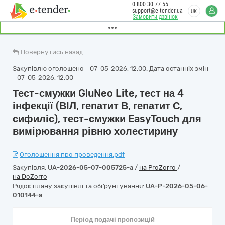
0 800 30 77 55
support@e-tender.ua
UK
Замовити дзвінок
Повернутись назад
Закупівлю оголошено - 07-05-2026, 12:00. Дата останніх змін
- 07-05-2026, 12:00
Тест-смужки GluNeo Lite, тест на 4
інфекції (ВІЛ, гепатит В, гепатит С,
сифиліс), тест-смужки EasyTouch для
вимірювання рівню холестирину
Оголошення про проведення.pdf
Закупівля:
UA-2026-05-07-005725-a
/
на ProZorro
/
на DoZorro
Рядок плану закупівлі та обґрунтування:
UA-P-2026-05-06-
010144-a
Період подачі пропозицій