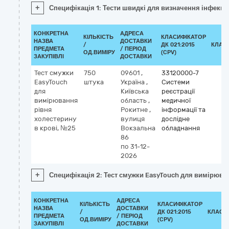
+
Специфікація 1: Тести швидкі для визначення інфекційн
КОНКРЕТНА
АДРЕСА
КІЛЬКІСТЬ
КЛАСИФІКАТОР
НАЗВА
ДОСТАВКИ
/
ДК 021:2015
КЛАС
ПРЕДМЕТА
/ ПЕРІОД
ОД.ВИМІРУ
(CPV)
ЗАКУПІВЛІ
ДОСТАВКИ
Тест смужки
750
09601
,
33120000-7
EasyTouch
штука
Україна
,
Системи
для
Київська
реєстрації
вимірювання
область
,
медичної
рівня
Рокитне
,
інформації та
холестерину
вулиця
дослідне
в крові, №25
Вокзальна
обладнання
86
по 31-12-
2026
+
Специфікація 2: Тест смужки EasyTouch для вимірюва
КОНКРЕТНА
АДРЕСА
КІЛЬКІСТЬ
КЛАСИФІКАТОР
НАЗВА
ДОСТАВКИ
/
ДК 021:2015
КЛАСИ
ПРЕДМЕТА
/ ПЕРІОД
ОД.ВИМІРУ
(CPV)
ЗАКУПІВЛІ
ДОСТАВКИ