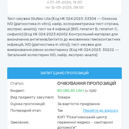
з 07-05-2026, 12:00
по 12-05-2026, 08:00
Тест-смужки GluNeo Lite (Код НК 024:2023: 53304 — Глюкоза
IVD (діагностика in vitro), набір, колориметрична тест-стрічка,
експрес-аналіз), тест на 4 інфекції (ВІЛ, гепатит В, гепатит С,
сифиліс) (Код НК 024:2023:42652 Контрольний матеріал для
визначення антигенів/антитіл до множинних гемоконтактних
інфекцій, IVD (діагностика in vitro)), тест-смужки для
вимірювання рівню холестирину (Код НК 024:2023: 30222 —
Загальний холестерин IVD, набір, експрес-аналіз)
ЗАПИТ (ЦІНИ) ПРОПОЗИЦІЙ
ОЧІКУВАННЯ ПРОПОЗИЦІЙ
Статус:
Бюджет:
80 085,45
UAH
(з ПДВ)
Вид предмету закупівлі:
Товари
Оцінка пропозицій:
За вартістю придбання
Попередній етап:
Так
Перейти до відбору
КНП "Рокитнянський центр
Замовник:
первинної медико - санітарної
допомоги"