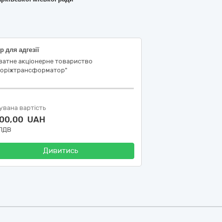
р для адгезії
ватне акціонерне товариство
поріжтрансформатор"
увана вартість
500,00 UAH
 ПДВ
Дивитись