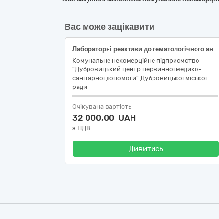
Вас може зацікавити
Лабораторні реактиви до гематологічного аналізатора BC-20s Mindray
Комунальне некомерційне підприємство
"Дубровицький центр первинної медико-
санітарної допомоги" Дубровицької міської
ради
Очікувана вартість
32 000,00 UAH
з ПДВ
Дивитись