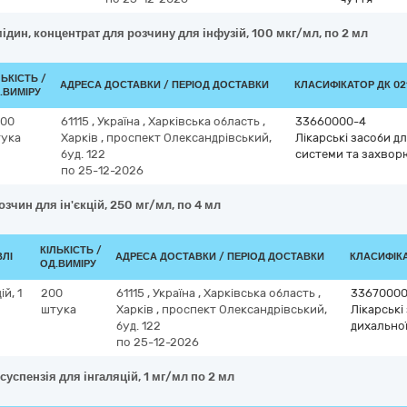
дин, концентрат для розчину для інфузій, 100 мкг/мл, по 2 мл
ЛЬКІСТЬ /
АДРЕСА ДОСТАВКИ / ПЕРІОД ДОСТАВКИ
КЛАСИФІКАТОР ДК 021
.ВИМІРУ
500
61115
,
Україна
,
Харківська область
,
33660000-4
ука
Харків
,
проспект Олександрівський,
Лікарські засоби д
буд. 122
системи та захвор
по 25-12-2026
озчин для ін'єкцій, 250 мг/мл, по 4 мл
КІЛЬКІСТЬ /
ВЛІ
АДРЕСА ДОСТАВКИ / ПЕРІОД ДОСТАВКИ
КЛАСИФІКА
ОД.ВИМІРУ
й, 1
200
61115
,
Україна
,
Харківська область
,
33670000
штука
Харків
,
проспект Олександрівський,
Лікарські
буд. 122
дихально
по 25-12-2026
успензія для інгаляцій, 1 мг/мл по 2 мл