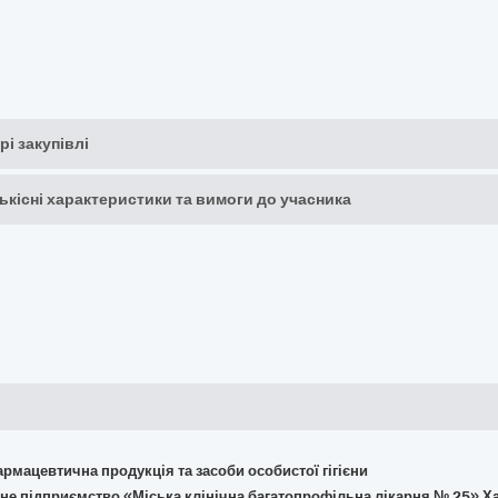
рі закупівлі
кількісні характеристики та вимоги до учасника
армацевтична продукція та засоби особистої гігієни
не підприємство «Міська клінічна багатопрофільна лікарня № 25» Ха