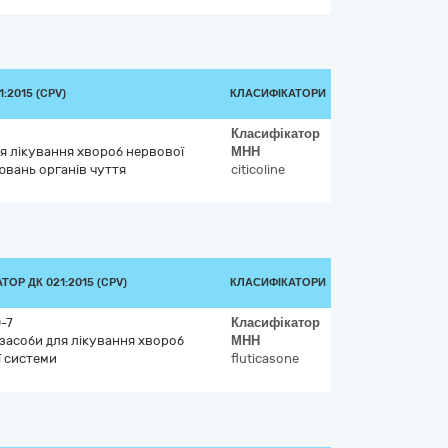
:2015 (CPV)
КЛАСИФІКАТОРИ
Класифікатор
ля лікування хвороб нервової
МНН
ювань органів чуття
citicoline
ТОР ДК 021:2015 (CPV)
КЛАСИФІКАТОРИ
-7
Класифікатор
 засоби для лікування хвороб
МНН
ї системи
fluticasone