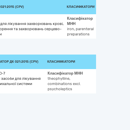
21:2015 (CPV)
КЛАСИФІКАТОРИ
Класифікатор
 для лікування захворювань крові,
МНН
орення та захворювань серцево-
iron, parenteral
и
preparations
ТОР ДК 021:2015 (CPV)
КЛАСИФІКАТОРИ
0-7
Класифікатор
МНН
і засоби для лікування
theophylline,
ихальної системи
combinations excl.
psycholeptics