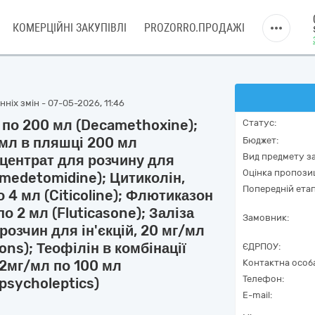
КОМЕРЦІЙНІ ЗАКУПІВЛІ
PROZORRO.ПРОДАЖІ
ніх змін - 07-05-2026, 11:46
, по 200 мл (Decamethoxine);
Статус:
/мл в пляшці 200 мл
Бюджет:
Вид предмету за
нцентрат для розчину для
Оцінка пропозиц
xmedetomidine); Цитиколін,
Попередній етап
о 4 мл (Citicoline); Флютиказон
по 2 мл (Fluticasone); Заліза
Замовник:
розчин для ін'єкцій, 20 мг/мл
ions); Теофілін в комбінації
ЄДРПОУ:
,2мг/мл по 100 мл
Контактна особ
Телефон:
 psycholeptics)
E-mail: