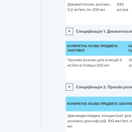
Декаметоксин, розчин,
436
0,2 мг/мл, по 200 мл
штука
+
Специфікація 1: Декаметоксин
КОНКРЕТНА НАЗВА ПРЕДМЕТА
К
ЗАКУПІВЛІ
О
Прокаїн розчин для ін'єкцій 5
5
мг/мл в пляшці 200 мл
ш
+
Специфікація 2: Прокаїн розч
КОНКРЕТНА НАЗВА ПРЕДМЕТА ЗАКУПІ
Дексмедетомідин, концентрат для
розчину для інфузій, 100 мкг/мл, п
мл