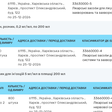
61115
,
Україна
,
Харківська область
,
33630000-5
Харків
,
проспект Олександрівський,
Лікарські засоби для лі
буд. 122
захворювань та захвор
по 25-12-2026
, розчин, 0,2 мг/мл, по 200 мл
ІЛЬКІСТЬ /
АДРЕСА ДОСТАВКИ / ПЕРІОД ДОСТАВКИ
КЛАСИФІКАТОР ДК 02
Д.ВИМІРУ
0
61115
,
Україна
,
Харківська область
,
33660000-4
тука
Харків
,
проспект Олександрівський,
Лікарські засоби 
буд. 122
системи та захвор
по 25-12-2026
ин для ін'єкцій 5 мг/мл в пляшці 200 мл
КІЛЬКІСТЬ /
ВЛІ
АДРЕСА ДОСТАВКИ / ПЕРІОД ДОСТАВКИ
КЛАСИФІКАТО
ОД.ВИМІРУ
800
61115
,
Україна
,
Харківська область
,
33660000-
о 2
штука
Харків
,
проспект Олександрівський,
Лікарські з
буд. 122
нервової с
по 25-12-2026
чуття