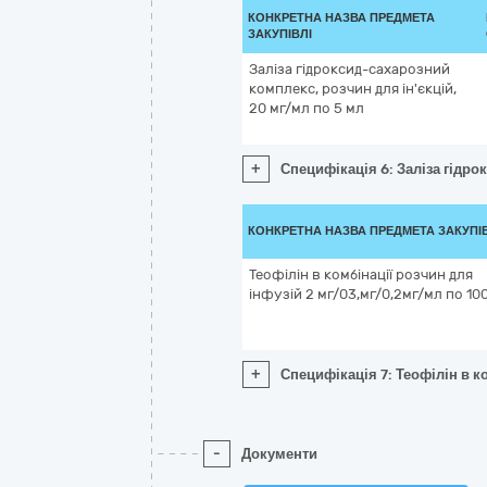
КОНКРЕТНА НАЗВА ПРЕДМЕТА
ЗАКУПІВЛІ
Заліза гідроксид-сахарозний
комплекс, розчин для ін'єкцій,
20 мг/мл по 5 мл
+
Специфікація 6: Заліза гідро
КОНКРЕТНА НАЗВА ПРЕДМЕТА ЗАКУПІ
Теофілін в комбінації розчин для
інфузій 2 мг/03,мг/0,2мг/мл по 10
+
Специфікація 7: Теофілін в к
-
Документи