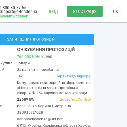
0 800 30 77 55
support@e-tender.ua
ВХІД
РЕЄСТРАЦІЯ
UK
Замовити дзвінок
ЗАПИТ (ЦІНИ) ПРОПОЗИЦІЙ
ОЧІКУВАННЯ ПРОПОЗИЦІЙ
764 000
UAH
(з ПДВ)
купівлі:
Товари
ій:
За вартістю придбання
:
Так
Перейти до відбору
Комунальне некомерційне підприємство
«Міська клінічна багатопрофільна
лікарня № 25» Харківської міської ради
22689195
Досьє YouControl
а:
Бєлашенко Дарина Дмитрівна
380935721028
darinabelashenko@ukr.net
61115,
Україна
,
Харківська область,
Харків,