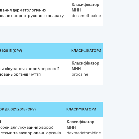
Класифікатор
кування дерматологічних
МНН
ювань опорно-рухового апарату
decamethoxine
1:2015 (CPV)
КЛАСИФІКАТОРИ
Класифікатор
для лікування хвороб нервової
МНН
ювань органів чуття
procaine
Р ДК 021:2015 (CPV)
КЛАСИФІКАТОРИ
4
Класифікатор
асоби для лікування хвороб
МНН
истеми та захворювань органів
dexmedetomidine