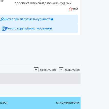
ня:
проспект Олександрівський, буд. 122
0
Витяг про відсутність судимості
Реєстр корупційних порушників
+
-
відкрити всі
закрити всі
(CPV)
КЛАСИФІКАТОРИ