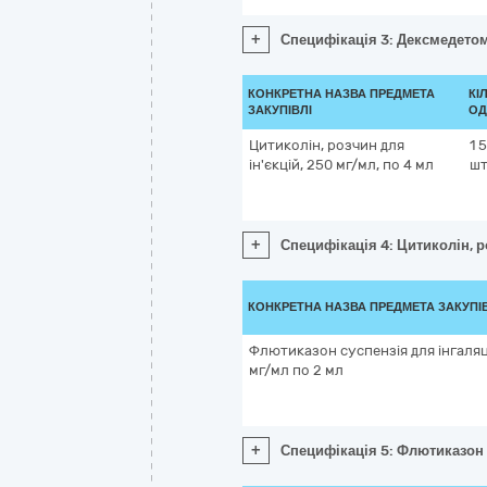
+
Специфікація 3: Дексмедетомі
КОНКРЕТНА НАЗВА ПРЕДМЕТА
КІ
ЗАКУПІВЛІ
ОД
Цитиколін, розчин для
1 
ін'єкцій, 250 мг/мл, по 4 мл
шт
+
Специфікація 4: Цитиколін, р
КОНКРЕТНА НАЗВА ПРЕДМЕТА ЗАКУПІ
Флютиказон суспензія для інгаляці
мг/мл по 2 мл
+
Специфікація 5: Флютиказон с