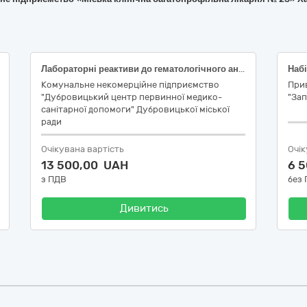
Лабораторні реактиви до гематологічного аналізатора Zybio Z3/Z3 CRP
Набі
Комунальне некомерційне підприємство
При
"Дубровицький центр первинної медико-
"За
санітарної допомоги" Дубровицької міської
ради
Очікувана вартість
Очік
13 500,00 UAH
6 
з ПДВ
без
Дивитись