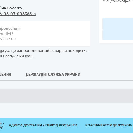
Місцезнаходжен
/
на DoZorro
6-05-07-006363-a
 пропозицій
6, 11:46
6, 09:00
рджує, що запропонований товар не походить з
ї Республіки Іран.
ШЕННЯ
ДЕРЖАУДИТСЛУЖБА УКРАЇНИ
Ь /
АДРЕСА ДОСТАВКИ / ПЕРІОД ДОСТАВКИ
КЛАСИФІКАТОР ДК 021:2015 
РУ