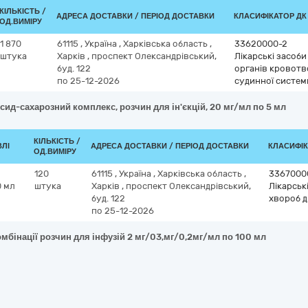
КІЛЬКІСТЬ /
АДРЕСА ДОСТАВКИ / ПЕРІОД ДОСТАВКИ
КЛАСИФІКАТОР ДК 0
ОД.ВИМІРУ
1 870
61115
,
Україна
,
Харківська область
,
33620000-2
штука
Харків
,
проспект Олександрівський,
Лікарські засоби
буд. 122
органів кровотв
по 25-12-2026
судинної систем
ксид-сахарозний комплекс, розчин для ін'єкцій, 20 мг/мл по 5 мл
КІЛЬКІСТЬ /
ВЛІ
АДРЕСА ДОСТАВКИ / ПЕРІОД ДОСТАВКИ
КЛАСИФІКА
ОД.ВИМІРУ
120
61115
,
Україна
,
Харківська область
,
3367000
0 мл
штука
Харків
,
проспект Олександрівський,
Лікарськ
буд. 122
хвороб д
по 25-12-2026
омбінації розчин для інфузій 2 мг/03,мг/0,2мг/мл по 100 мл