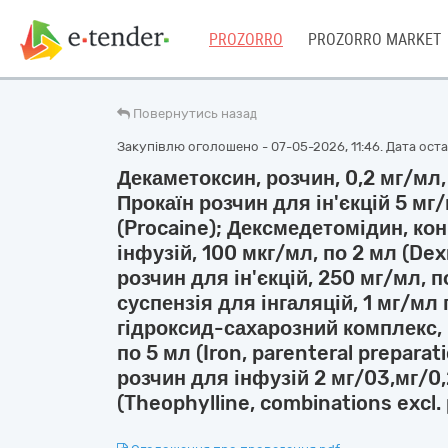
PROZORRO
PROZORRO MARKET
Повернутись назад
Закупівлю оголошено - 07-05-2026, 11:46. Дата остан
Декаметоксин, розчин, 0,2 мг/мл
Прокаїн розчин для ін'єкцій 5 мг
(Procaine); Дексмедетомідин, ко
інфузій, 100 мкг/мл, по 2 мл (De
розчин для ін'єкцій, 250 мг/мл, п
суспензія для інгаляцій, 1 мг/мл 
гідроксид-сахарозний комплекс, 
по 5 мл (Iron, parenteral preparat
розчин для інфузій 2 мг/03,мг/0
(Theophylline, combinations excl.