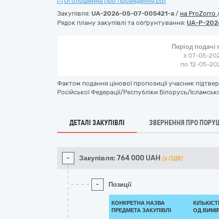
Оголошення про проведення.pdf
Закупівля:
UA-2026-05-07-005421-a
/
на ProZorro
Рядок плану закупівлі та обґрунтування:
UA-P-202
Період подачі
з 07-05-202
по 12-05-202
Фактом подання цінової пропозиції учасник підтве
Російської Федерації/Республіки Білорусь/Ісламсько
ДЕТАЛІ ЗАКУПІВЛІ
ЗВЕРНЕННЯ ПРО ПОРУ
-
Закупівля:
764 000
UAH
(з ПДВ)
-
Позиції
КОНКРЕТНА НАЗВА
КІЛЬКІСТ
ПРЕДМЕТА ЗАКУПІВЛІ
ОД.ВИМІ