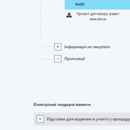
ФАЙЛ
Проект договору реакт
иви.docx
+
Інформація по закупівлі
-
Пропозиції
Електронні тендерні вимоги
+
Підстави для відмови в участі у процеду