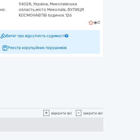
54028,
Україна
,
Миколаївська
ня:
область,
місто Миколаїв,
ВУЛИЦЯ
КОСМОНАВТІВ будинок 126
0
Витяг про відсутність судимості
Реєстр корупційних порушників
+
-
відкрити всі
закрити всі