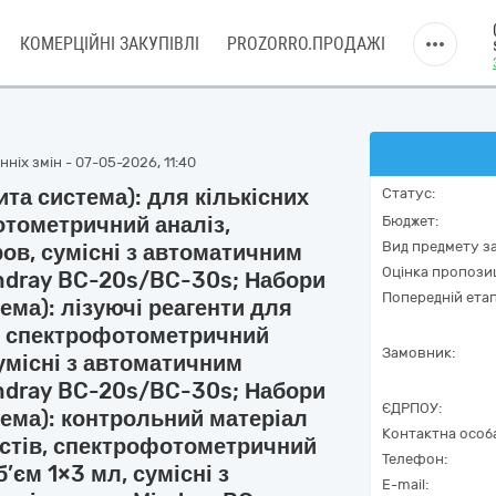
КОМЕРЦІЙНІ ЗАКУПІВЛІ
PROZORRO.ПРОДАЖІ
ніх змін - 07-05-2026, 11:40
ита система): для кількісних
Статус:
отометричний аналіз,
Бюджет:
Вид предмету за
ров, сумісні з автоматичним
Оцінка пропозиц
ndray BC-20s/BC-30s; Набори
Попередній етап
тема): лізуючі реагенти для
в, спектрофотометричний
Замовник:
сумісні з автоматичним
ndray BC-20s/BC-30s; Набори
ЄДРПОУ:
тема): контрольний матеріал
Контактна особ
естів, спектрофотометричний
Телефон:
б’єм 1×3 мл, сумісні з
E-mail: