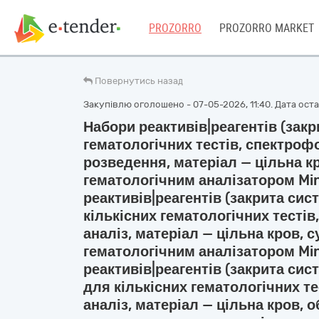
PROZORRO
PROZORRO MARKET
Повернутись назад
Закупівлю оголошено - 07-05-2026, 11:40. Дата остан
Набори реактивів|реагентів (закр
гематологічних тестів, спектроф
розведення, матеріал — цільна к
гематологічним аналізатором Mi
реактивів|реагентів (закрита сис
кількісних гематологічних тесті
аналіз, матеріал — цільна кров, 
гематологічним аналізатором Mi
реактивів|реагентів (закрита сис
для кількісних гематологічних т
аналіз, матеріал — цільна кров, о