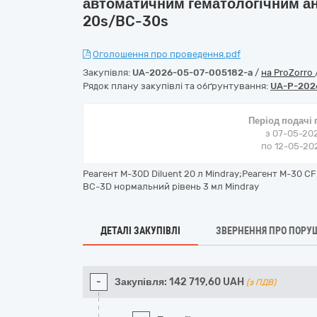
автоматичним гематологічним ан
20s/BC-30s
Оголошення про проведення.pdf
Закупівля:
UA-2026-05-07-005182-a
/
на ProZorro
Рядок плану закупівлі та обґрунтування:
UA-P-202
Період подачі
з 07-05-202
по 12-05-202
Реагент М-30D Diluent 20 л Mindray;Реагент М-30 C
BC-3D нормальний рівень 3 мл Mindray
ДЕТАЛІ ЗАКУПІВЛІ
ЗВЕРНЕННЯ ПРО ПОРУ
-
Закупівля:
142 719,60
UAH
(з ПДВ)