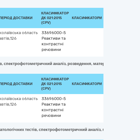
КЛАСИФІКАТОР
ПЕРІОД ДОСТАВКИ
ДК 021:2015
КЛАСИФІКАТОРИ
(CPV)
колаївська область
33696000-5
втів,126
Реактиви та
контрастні
речовини
стів, спектрофотометричний аналіз, розведення, матеріал — цільна кр
КЛАСИФІКАТОР
ПЕРІОД ДОСТАВКИ
ДК 021:2015
КЛАСИФІКАТОРИ
(CPV)
колаївська область
33696000-5
втів,126
Реактиви та
контрастні
речовини
гематологічних тестів, спектрофотометричний аналіз, матеріал — ціль