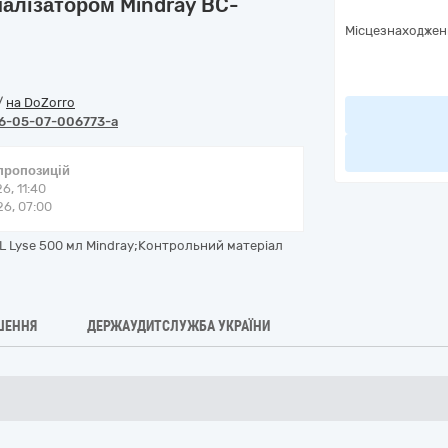
алізатором Mindray BC-
Місцезнаходжен
/
на DoZorro
6-05-07-006773-a
 пропозицій
6, 11:40
6, 07:00
FL Lyse 500 мл Mindray;Контрольний матеріал
ШЕННЯ
ДЕРЖАУДИТСЛУЖБА УКРАЇНИ