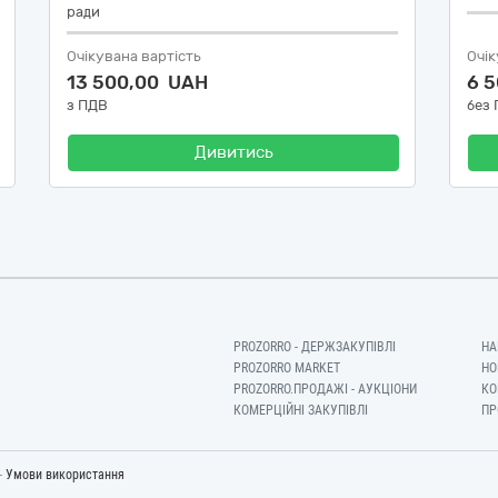
ради
Очікувана вартість
Очік
13 500,00 UAH
6 
з ПДВ
без
Дивитись
PROZORRO - ДЕРЖЗАКУПІВЛІ
НА
PROZORRO MARKET
НО
PROZORRO.ПРОДАЖІ - АУКЦІОНИ
КО
КОМЕРЦІЙНІ ЗАКУПІВЛІ
ПР
-
Умови використання