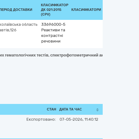
КЛАСИФІКАТОР
ПЕРІОД ДОСТАВКИ
ДК 021:2015
КЛАСИФІКАТОРИ
(CPV)
колаївська область
33696000-5
втів,126
Реактиви та
контрастні
речовини
них гематологічних тестів, спектрофотометричний аналіз, матеріал —
СТАН
ДАТА ТА ЧАС
Експортовано:
07-05-2026, 11:40:12