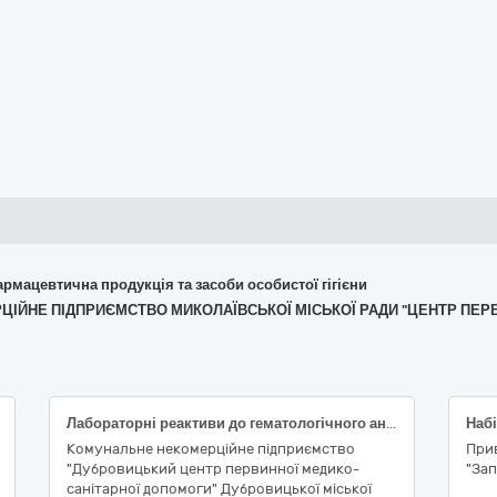
армацевтична продукція та засоби особистої гігієни
ЕРЦІЙНЕ ПІДПРИЄМСТВО МИКОЛАЇВСЬКОЇ МІСЬКОЇ РАДИ "ЦЕНТР ПЕ
Лабораторні реактиви до гематологічного аналізатора Zybio Z3/Z3 CRP
Набі
Комунальне некомерційне підприємство
При
"Дубровицький центр первинної медико-
"За
санітарної допомоги" Дубровицької міської