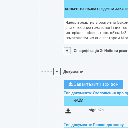
КОНКРЕТНА НАЗВА ПРЕДМЕТА ЗАКУПІ
Набори реактивів|реагентів (закр
для кількісних гематологічних те
матеріал — цільна кров, об’єм 1×3
гематологічним аналізатором Min
+
Специфікація 3: Набори реакт
-
Документи
Завантажити архівом
Тип документа: Оголошення про п
ФАЙЛ
sign.p7s
Тип документа: Проект договору