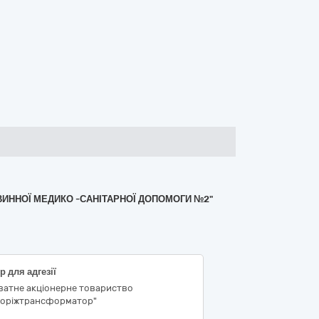
РВИННОЇ МЕДИКО -САНІТАРНОЇ ДОПОМОГИ №2"
р для адгезії
ватне акціонерне товариство
поріжтрансформатор"