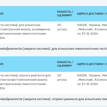
КІЛЬКІСТЬ /
ВЛІ
АДРЕСА ДОСТАВКИ / 
ОД.ВИМІРУ
та система): для кількісних
50
54028
,
Україна
,
Ми
тометричний аналіз, розведення,
штука
,
Миколаїв
,
Космона
з автоматичним гематологічним
по 31-12-2026
30s
ивів|реагентів (закрита система): для кількісних гематологічних те
КІЛЬКІСТЬ /
ВЛІ
АДРЕСА ДОСТАВКИ / 
ОД.ВИМІРУ
та система): лізуючі реагенти для
20
54028
,
Україна
,
Ми
, спектрофотометричний аналіз,
штука
,
Миколаїв
,
Космона
з автоматичним гематологічним
по 31-12-2026
30s
ивів|реагентів (закрита система): лізуючі реагенти для кількісних 