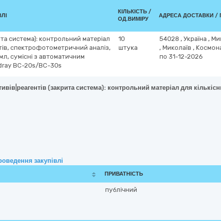
КІЛЬКІСТЬ /
ВЛІ
АДРЕСА ДОСТАВКИ / 
ОД.ВИМІРУ
ита система): контрольний матеріал
10
54028
,
Україна
,
Ми
стів, спектрофотометричний аналіз,
штука
,
Миколаїв
,
Космона
 мл, сумісні з автоматичним
по 31-12-2026
dray BC-20s/BC-30s
ивів|реагентів (закрита система): контрольний матеріал для кількіс
роведення закупівлі
ПРИВАТНІСТЬ
публічний