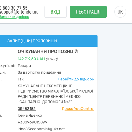
0 800 30 77 55
support@e-tender.ua
ВХІД
РЕЄСТРАЦІЯ
UK
Замовити дзвінок
ЗАПИТ (ЦІНИ) ПРОПОЗИЦІЙ
ОЧІКУВАННЯ ПРОПОЗИЦІЙ
142 719,60
UAH
(з ПДВ)
купівлі:
Товари
ій:
За вартістю придбання
:
Так
Перейти до відбору
КОМУНАЛЬНЕ НЕКОМЕРЦІЙНЕ
ПІДПРИЄМСТВО МИКОЛАЇВСЬКОЇ МІСЬКОЇ
РАДИ "ЦЕНТР ПЕРВИННОЇ МЕДИКО
-САНІТАРНОЇ ДОПОМОГИ №2"
05483182
Досьє YouControl
а:
Ірина Яценко
+380969015099
irina83economist@ukr.net