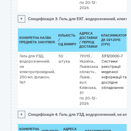
по 20-12-
2026
+
Специфікація 3: Гель для ЕКГ, водорозчинний, електр
АДРЕСА
КІЛЬКІСТЬ
КЛАСИФІКАТОР
КОНКРЕТНА НАЗВА
ДОСТАВКИ
/
ДК 021:2015
ПРЕДМЕТА ЗАКУПІВЛІ
/ ПЕРІОД
ОД.ВИМІРУ
(CPV)
ДОСТАВКИ
Гель для УЗД,
50
79013
,
33120000-7
водорозчинний,
штука
Україна
,
Системи
не
Львівська
реєстрації
електропровідний,
область
,
медичної
250 мл, флакон,
Львів
,
інформації та
№1
вул.
дослідне
Київська,
обладнання
31
по 20-12-
2026
+
Специфікація 4: Гель для УЗД, водорозчинний, не еле
КОНКРЕТНА
АДРЕСА