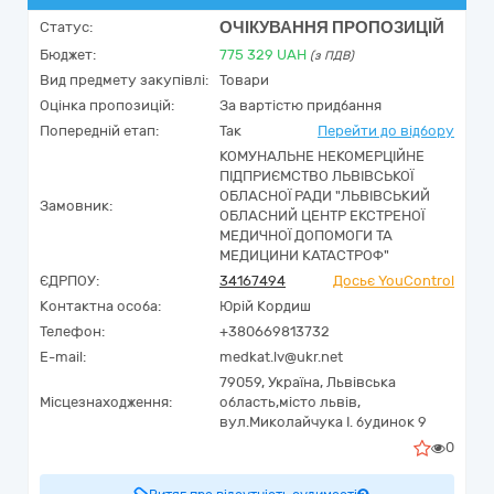
ОЧІКУВАННЯ ПРОПОЗИЦІЙ
Статус:
Бюджет:
775 329
UAH
(з ПДВ)
Вид предмету закупівлі:
Товари
Оцінка пропозицій:
За вартістю придбання
Попередній етап:
Так
Перейти до відбору
КОМУНАЛЬНЕ НЕКОМЕРЦІЙНЕ
ПІДПРИЄМСТВО ЛЬВІВСЬКОЇ
ОБЛАСНОЇ РАДИ "ЛЬВІВСЬКИЙ
Замовник:
ОБЛАСНИЙ ЦЕНТР ЕКСТРЕНОЇ
МЕДИЧНОЇ ДОПОМОГИ ТА
МЕДИЦИНИ КАТАСТРОФ"
ЄДРПОУ:
34167494
Досьє YouControl
Контактна особа:
Юрій Кордиш
Телефон:
+380669813732
E-mail:
medkat.lv@ukr.net
79059,
Україна
,
Львівська
Місцезнаходження:
область,
місто львів,
вул.Миколайчука І. будинок 9
0