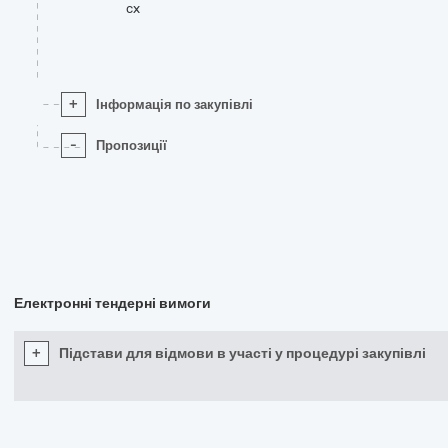
cx
+
Інформація по закупівлі
-
Пропозиції
Електронні тендерні вимоги
+
Підстави для відмови в участі у процедурі закупівлі