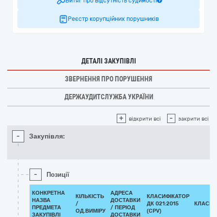
Витяг про відсутність судимості
Реєстр корупційних порушників
ДЕТАЛІ ЗАКУПІВЛІ
ЗВЕРНЕННЯ ПРО ПОРУШЕННЯ
ДЕРЖАУДИТСЛУЖБА УКРАЇНИ
+
-
відкрити всі
закрити всі
-
Закупівля:
-
Позиції
КОНКРЕТНА
АДРЕСА
КІЛЬКІСТЬ
КЛАСИФІКАТОР
НАЗВА
ДОСТАВКИ
/
ДК 021:2015
КЛАСИФ
ПРЕДМЕТА
/ ПЕРІОД
ОД.ВИМІРУ
(CPV)
ЗАКУПІВЛІ
ДОСТАВКИ