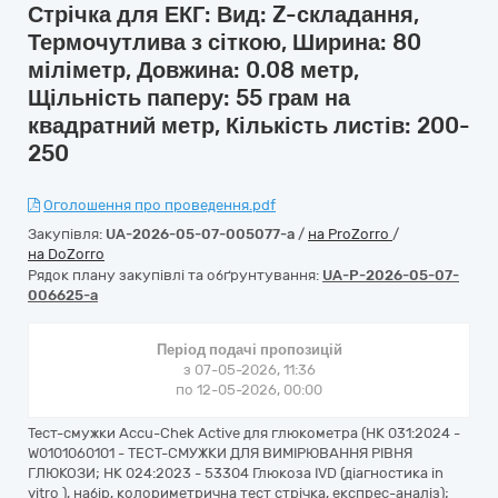
Стрічка для ЕКГ: Вид: Z-складання,
Термочутлива з сіткою, Ширина: 80
міліметр, Довжина: 0.08 метр,
Щільність паперу: 55 грам на
квадратний метр, Кількість листів: 200-
250
Оголошення про проведення.pdf
Закупівля:
UA-2026-05-07-005077-a
/
на ProZorro
/
на DoZorro
Рядок плану закупівлі та обґрунтування:
UA-P-2026-05-07-
006625-a
Період подачі пропозицій
з 07-05-2026, 11:36
по 12-05-2026, 00:00
Тест-смужки Accu-Chek Active для глюкометра (НК 031:2024 -
W0101060101 - ТЕСТ-СМУЖКИ ДЛЯ ВИМІРЮВАННЯ РІВНЯ
ГЛЮКОЗИ; НК 024:2023 - 53304 Глюкоза IVD (діагностика in
vitro ), набір, колориметрична тест стрічка, експрес-аналіз);