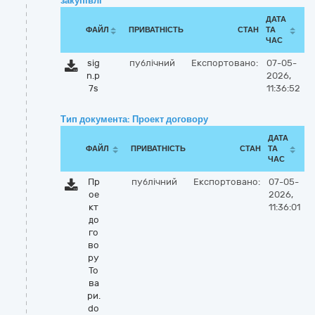
закупівлі
ДАТА
ФАЙЛ
ПРИВАТНІСТЬ
СТАН
ТА
ЧАС
sig
публічний
Експортовано:
07-05-
n.p
2026,
7s
11:36:52
Тип документа: Проект договору
ДАТА
ФАЙЛ
ПРИВАТНІСТЬ
СТАН
ТА
ЧАС
Пр
публічний
Експортовано:
07-05-
ое
2026,
кт
11:36:01
до
го
во
ру
То
ва
ри.
do