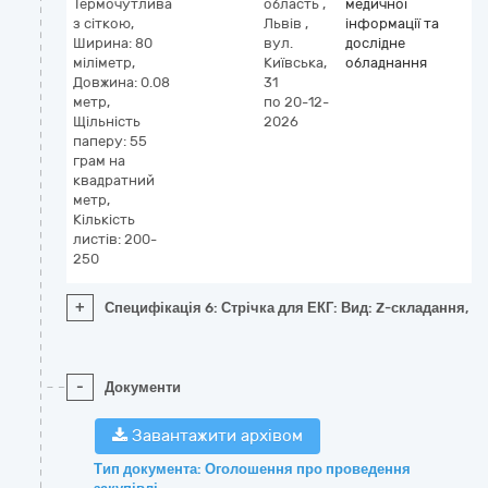
Термочутлива
область
,
медичної
з сіткою,
Львів
,
інформації та
Ширина: 80
вул.
дослідне
міліметр,
Київська,
обладнання
Довжина: 0.08
31
метр,
по 20-12-
Щільність
2026
паперу: 55
грам на
квадратний
метр,
Кількість
листів: 200-
250
+
Специфікація 6: Стрічка для ЕКГ: Вид: Z-складання, Т
-
Документи
Завантажити архівом
Тип документа: Оголошення про проведення