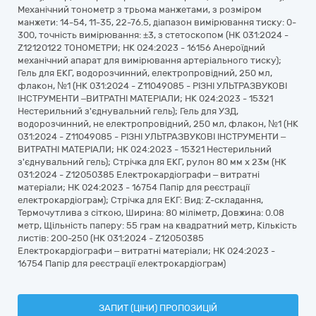
Механічний тонометр з трьома манжетами, з розміром
манжети: 14-54, 11-35, 22-76.5, діапазон вимірювання тиску: 0-
300, точність вимірювання: ±3, з стетоскопом (НК 031:2024 -
Z12120122 ТОНОМЕТРИ; НК 024:2023 - 16156 Анероїдний
механічний апарат для вимірювання артеріального тиску);
Гель для ЕКГ, водорозчинний, електропровідний, 250 мл,
флакон, №1 (НК 031:2024 - Z11049085 - РІЗНІ УЛЬТРАЗВУКОВІ
ІНСТРУМЕНТИ –ВИТРАТНІ МАТЕРІАЛИ; НК 024:2023 - 15321
Нестерильний з'єднувальний гель); Гель для УЗД,
водорозчинний, не електропровідний, 250 мл, флакон, №1 (НК
031:2024 - Z11049085 - РІЗНІ УЛЬТРАЗВУКОВІ ІНСТРУМЕНТИ –
ВИТРАТНІ МАТЕРІАЛИ; НК 024:2023 - 15321 Нестерильний
з'єднувальний гель); Стрічка для ЕКГ, рулон 80 мм x 23м (НК
031:2024 - Z12050385 Електрокардіографи – витратні
матеріали; НК 024:2023 - 16754 Папір для реєстрації
електрокардіограм); Стрічка для ЕКГ: Вид: Z-складання,
Термочутлива з сіткою, Ширина: 80 міліметр, Довжина: 0.08
метр, Щільність паперу: 55 грам на квадратний метр, Кількість
листів: 200-250 (НК 031:2024 - Z12050385
Електрокардіографи – витратні матеріали; НК 024:2023 -
16754 Папір для реєстрації електрокардіограм)
ЗАПИТ (ЦІНИ) ПРОПОЗИЦІЙ