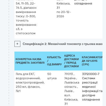
54, 11-35, 22-
Київська,
обладнання
76.5, діапазон
31
вимірювання
по 20-12-
тиску: 0-300,
2026
точність
вимірювання:
±3, з
стетоскопом
+
Специфікація 2: Механічний тонометр з трьома манжета
АДРЕСА
КІЛЬКІСТЬ
КЛАСИФІКАТОР
КОНКРЕТНА НАЗВА
ДОСТАВКИ
/
ДК 021:2015
ПРЕДМЕТА ЗАКУПІВЛІ
/ ПЕРІОД
ОД.ВИМІРУ
(CPV)
ДОСТАВКИ
Гель для ЕКГ,
50
79013
,
33120000-7
водорозчинний,
штука
Україна
,
Системи
електропровідний,
Львівська
реєстрації
250 мл, флакон,
область
,
медичної
№1
Львів
,
інформації та
вул.
дослідне
Київська,
обладнання
31