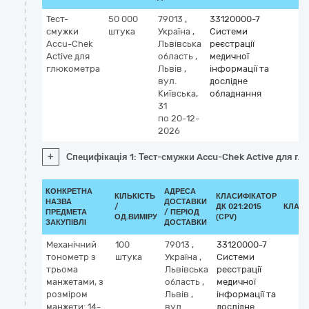
Тест-
50 000
79013
,
33120000-7
смужки
штука
Україна
,
Системи
Accu-Chek
Львівська
реєстрації
Active для
область
,
медичної
глюкометра
Львів
,
інформації та
вул.
дослідне
Київська,
обладнання
31
по 20-12-
2026
+
Специфікація 1: Тест-смужки Accu-Chek Active для г
КОНКРЕТНА
АДРЕСА
КІЛЬКІСТЬ
КЛАСИФІКАТОР
НАЗВА
ДОСТАВКИ
/
ДК 021:2015
КЛАСИ
ПРЕДМЕТА
/ ПЕРІОД
ОД.ВИМІРУ
(CPV)
ЗАКУПІВЛІ
ДОСТАВКИ
Механічний
100
79013
,
33120000-7
тонометр з
штука
Україна
,
Системи
трьома
Львівська
реєстрації
манжетами, з
область
,
медичної
розміром
Львів
,
інформації та
манжети: 14-
вул.
дослідне