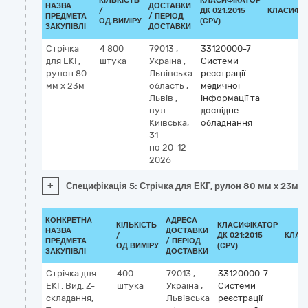
КІЛЬКІСТЬ
КЛАСИФІКАТОР
НАЗВА
ДОСТАВКИ
/
ДК 021:2015
КЛАСИФІ
ПРЕДМЕТА
/ ПЕРІОД
ОД.ВИМІРУ
(CPV)
ЗАКУПІВЛІ
ДОСТАВКИ
Стрічка
4 800
79013
,
33120000-7
для ЕКГ,
штука
Україна
,
Системи
рулон 80
Львівська
реєстрації
мм x 23м
область
,
медичної
Львів
,
інформації та
вул.
дослідне
Київська,
обладнання
31
по 20-12-
2026
+
Специфікація 5: Стрічка для ЕКГ, рулон 80 мм x 23м
КОНКРЕТНА
АДРЕСА
КІЛЬКІСТЬ
КЛАСИФІКАТОР
НАЗВА
ДОСТАВКИ
/
ДК 021:2015
КЛАС
ПРЕДМЕТА
/ ПЕРІОД
ОД.ВИМІРУ
(CPV)
ЗАКУПІВЛІ
ДОСТАВКИ
Стрічка для
400
79013
,
33120000-7
ЕКГ: Вид: Z-
штука
Україна
,
Системи
складання,
Львівська
реєстрації