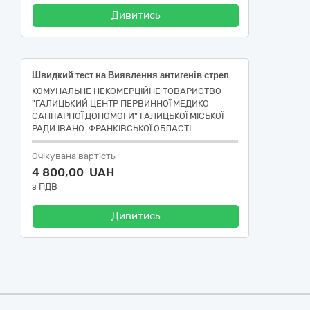
Дивитись
Швидкий тест на Виявлення антигенів стрептококів групи А в Слиз, Тест-касета, специфічність від 95 %, чутливість від 95 %
КОМУНАЛЬНЕ НЕКОМЕРЦІЙНЕ ТОВАРИСТВО
"ГАЛИЦЬКИЙ ЦЕНТР ПЕРВИННОЇ МЕДИКО-
САНІТАРНОЇ ДОПОМОГИ" ГАЛИЦЬКОЇ МІСЬКОЇ
РАДИ ІВАНО-ФРАНКІВСЬКОЇ ОБЛАСТІ
Очікувана вартість
4 800,00 UAH
з ПДВ
Дивитись