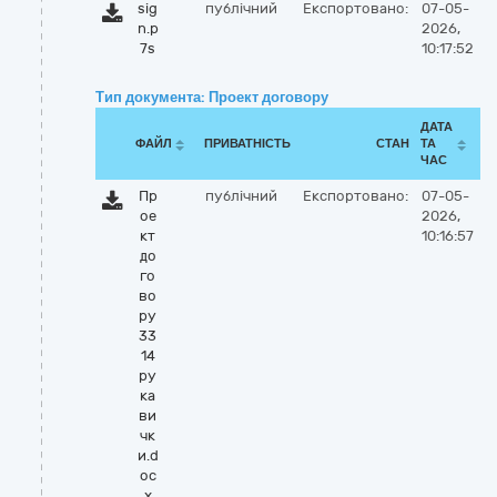
sig
публічний
Експортовано:
07-05-
n.p
2026,
7s
10:17:52
Тип документа: Проект договору
ДАТА
ФАЙЛ
ПРИВАТНІСТЬ
СТАН
ТА
ЧАС
Пр
публічний
Експортовано:
07-05-
ое
2026,
кт
10:16:57
до
го
во
ру
33
14
ру
ка
ви
чк
и.d
oc
x