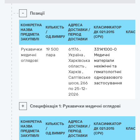
-
Позиції
КОНКРЕТНА
АДРЕСА
КІЛЬКІСТЬ
КЛАСИФІКАТОР
НАЗВА
ДОСТАВКИ /
/
ДК 021:2015
КЛАСИФ
ПРЕДМЕТА
ПЕРІОД
ОД.ВИМІРУ
(CPV)
ЗАКУПІВЛІ
ДОСТАВКИ
Рукавички
19 500
61176
,
33141000-0
медичні
пара
Україна
,
Медичні
оглядові
Харківська
матеріали
область
,
нехімічні та
Харків
,
гематологічні
Салтівське
одноразового
шосе, 266
застосування
по 25-12-
2026
+
Специфікація 1: Рукавички медичні оглядові
КОНКРЕТНА
АДРЕСА
КІЛЬКІСТЬ
КЛАСИФІКАТОР
НАЗВА
ДОСТАВКИ /
/
ДК 021:2015
КЛАСИФ
ПРЕДМЕТА
ПЕРІОД
ОД.ВИМІРУ
(CPV)
ЗАКУПІВЛІ
ДОСТАВКИ