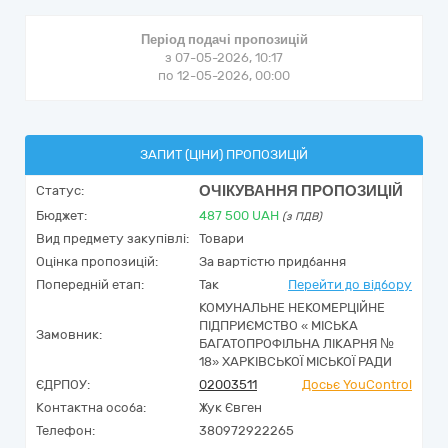
Період подачі пропозицій
з 07-05-2026, 10:17
по 12-05-2026, 00:00
ЗАПИТ (ЦІНИ) ПРОПОЗИЦІЙ
ОЧІКУВАННЯ ПРОПОЗИЦІЙ
Статус:
Бюджет:
487 500
UAH
(з ПДВ)
Вид предмету закупівлі:
Товари
Оцінка пропозицій:
За вартістю придбання
Попередній етап:
Так
Перейти до відбору
КОМУНАЛЬНЕ НЕКОМЕРЦІЙНЕ
ПІДПРИЄМСТВО « МІСЬКА
Замовник:
БАГАТОПРОФІЛЬНА ЛІКАРНЯ №
18» ХАРКІВСЬКОЇ МІСЬКОЇ РАДИ
ЄДРПОУ:
02003511
Досьє YouControl
Контактна особа:
Жук Євген
Телефон:
380972922265