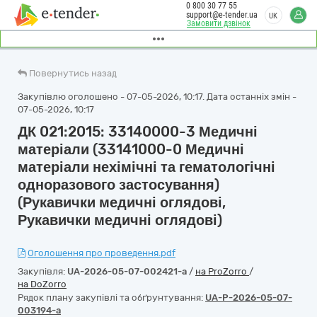
0 800 30 77 55
support@e-tender.ua
UK
Замовити дзвінок
Повернутись назад
Закупівлю оголошено - 07-05-2026, 10:17. Дата останніх змін -
07-05-2026, 10:17
ДК 021:2015: 33140000-3 Медичні
матеріали (33141000-0 Медичні
матеріали нехімічні та гематологічні
одноразового застосування)
(Рукавички медичні оглядові,
Рукавички медичні оглядові)
Оголошення про проведення.pdf
Закупівля:
UA-2026-05-07-002421-a
/
на ProZorro
/
на DoZorro
Рядок плану закупівлі та обґрунтування:
UA-P-2026-05-07-
003194-a