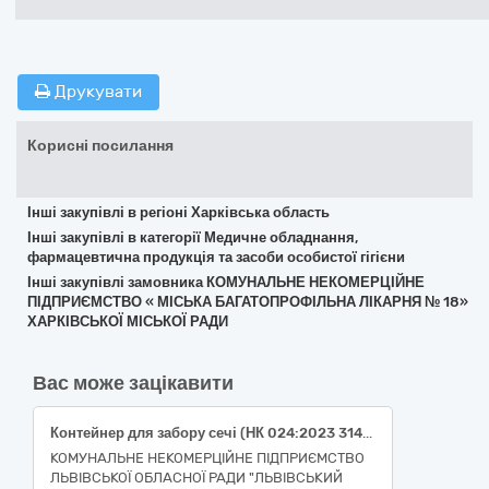
Друкувати
Корисні посилання
Інші закупівлі в регіоні Харківська область
Інші закупівлі в категорії Медичне обладнання,
фармацевтична продукція та засоби особистої гігієни
Інші закупівлі замовника КОМУНАЛЬНЕ НЕКОМЕРЦІЙНЕ
ПІДПРИЄМСТВО « МІСЬКА БАГАТОПРОФІЛЬНА ЛІКАРНЯ № 18»
ХАРКІВСЬКОЇ МІСЬКОЇ РАДИ
Вас може зацікавити
Контейнер для забору сечі (НК 024:2023 31400 - Контейнер для збирання проб сечі стерильний IVD (діагностика in vitro); НК 031:2024 W05010203 - Збір сечі, контейнери)
КОМУНАЛЬНЕ НЕКОМЕРЦІЙНЕ ПІДПРИЄМСТВО
ЛЬВІВСЬКОЇ ОБЛАСНОЇ РАДИ "ЛЬВІВСЬКИЙ