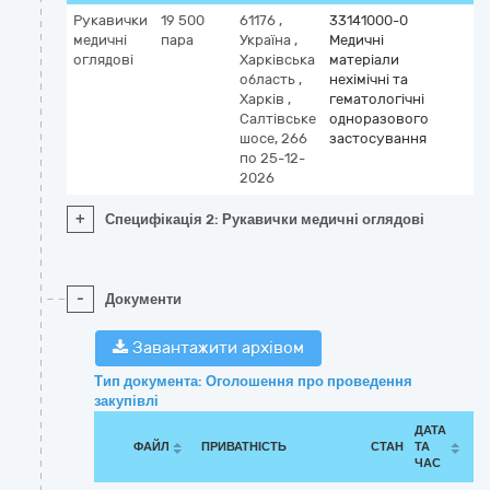
Рукавички
19 500
61176
,
33141000-0
медичні
пара
Україна
,
Медичні
оглядові
Харківська
матеріали
область
,
нехімічні та
Харків
,
гематологічні
Салтівське
одноразового
шосе, 266
застосування
по 25-12-
2026
+
Специфікація 2: Рукавички медичні оглядові
-
Документи
Завантажити архівом
Тип документа: Оголошення про проведення
закупівлі
ДАТА
ФАЙЛ
ПРИВАТНІСТЬ
СТАН
ТА
ЧАС