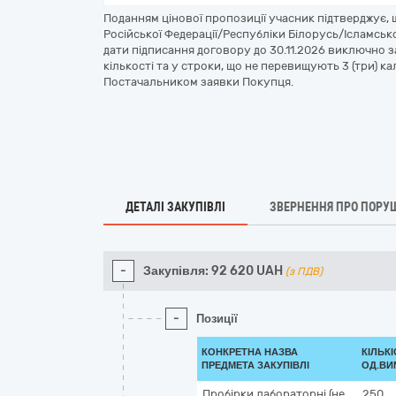
Поданням цінової пропозиції учасник підтверджує,
Російської Федерації/Республіки Білорусь/Ісламсько
дати підписання договору до 30.11.2026 виключно
кількості та у строки, що не перевищують 3 (три) 
Постачальником заявки Покупця.
ДЕТАЛІ ЗАКУПІВЛІ
ЗВЕРНЕННЯ ПРО ПОРУ
-
Закупівля:
92 620
UAH
(з ПДВ)
-
Позиції
КОНКРЕТНА НАЗВА
КІЛЬКІ
ПРЕДМЕТА ЗАКУПІВЛІ
ОД.ВИ
Пробірки лабораторні (не
250