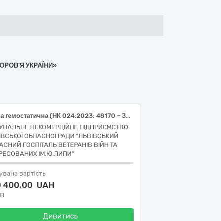
ОРОВ'Я УКРАЇНИ»
Губка гемостатична (НК 024:2023: 48170 – Засіб гемостатичний хірургічний на основі желатину / НК 031:2024: МО40599 гемостатичні пов’язки-інше); Бинти гіпсові (НК 024:2023: 33056 - Матеріал для накладення гіпсової пов'язки/ НК 031:2024: M050299 - ГІПСОВІ ПОВ’ЯЗКИ ДЛЯ ВЕЛИКОЇ ПЛОЩІ – ІНШЕ)
УНАЛЬНЕ НЕКОМЕРЦІЙНЕ ПІДПРИЄМСТВО
ІВСЬКОЇ ОБЛАСНОЇ РАДИ "ЛЬВІВСЬКИЙ
АСНИЙ ГОСПІТАЛЬ ВЕТЕРАНІВ ВІЙН ТА
РЕСОВАНИХ ІМ.Ю.ЛИПИ"
увана вартість
0 400,00 UAH
ДВ
Дивитись