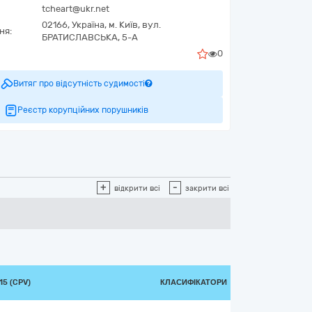
tcheart@ukr.net
02166,
Україна
,
м. Київ,
вул.
ня:
БРАТИСЛАВСЬКА, 5-А
0
Витяг про відсутність судимості
Реєстр корупційних порушників
+
-
відкрити всі
закрити всі
5 (CPV)
КЛАСИФІКАТОРИ