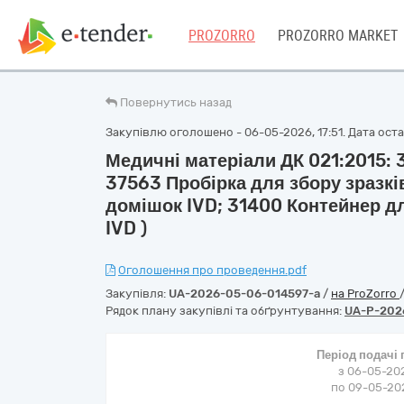
PROZORRO
PROZORRO MARKET
Повернутись назад
Закупівлю оголошено - 06-05-2026, 17:51. Дата остан
Медичні матеріали ДК 021:2015:
37563 Пробірка для збору зразків
домішок IVD; 31400 Контейнер д
IVD )
Оголошення про проведення.pdf
Закупівля:
UA-2026-05-06-014597-a
/
на ProZorro
Рядок плану закупівлі та обґрунтування:
UA-P-202
Період подачі
з 06-05-202
по 09-05-202