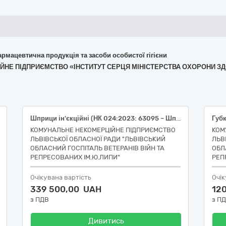
армацевтична продукція та засоби особистої гігієни
ЦІЙНЕ ПІДПРИЄМСТВО «ІНСТИТУТ СЕРЦЯ МІНІСТЕРСТВА ОХОРОНИ ЗД
Шприци ін'єкційні (НК 024:2023: 63095 – Шприц/голка загального призначення / НК 031:2024: A020102010201 – ІНФУЗІЙНІ ТА ІРИГАЦІЙНІ ШПРИЦІ, КОНУС ЛЮЕРА, 3-КОМПОНЕНТНІ З ГОЛКОЮ, ОДНОРАЗОВІ); Голки хірургічні багаторазові (НК 023:2024: 32357 – Голка шовна багаторазового використання / НК 031:2024: L0202 – ХІРУРГІЧНІ ГОЛКИ, БАГАТОРАЗОВІ)
КОМУНАЛЬНЕ НЕКОМЕРЦІЙНЕ ПІДПРИЄМСТВО
КОМ
ЛЬВІВСЬКОЇ ОБЛАСНОЇ РАДИ "ЛЬВІВСЬКИЙ
ЛЬВ
ОБЛАСНИЙ ГОСПІТАЛЬ ВЕТЕРАНІВ ВІЙН ТА
ОБЛ
РЕПРЕСОВАНИХ ІМ.Ю.ЛИПИ"
РЕП
Очікувана вартість
Очік
339 500,00 UAH
12
з ПДВ
з П
Дивитись