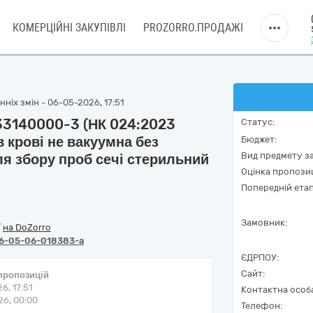
КОМЕРЦІЙНІ ЗАКУПІВЛІ
PROZORRO.ПРОДАЖІ
ніх змін - 06-05-2026, 17:51
 33140000-3 (НК 024:2023
Статус:
 крові не вакуумна без
Бюджет:
Вид предмету за
ля збору проб сечі стерильний
Оцінка пропозиц
Попередній етап
Замовник:
/
на DoZorro
6-05-06-018383-a
ЄДРПОУ:
Сайт:
 пропозицій
6, 17:51
Контактна особ
6, 00:00
Телефон: