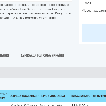
E-mail:
 що запропонований товар не є походженням з
ї Республіки Іран Строк поставки Товару: з
Місцезнаходжен
 за попередньою письмовою заявкою Покупця в
календарних днів з моменту отримання
ШЕННЯ
ДЕРЖАУДИТСЛУЖБА УКРАЇНИ
СТЬ /
АДРЕСА ДОСТАВКИ / ПЕРІОД ДОСТАВКИ
КЛАСИФІКАТОР ДК 021:201
МІРУ
Україна
,
Київська область
,
м. Київ
,
33141600-6