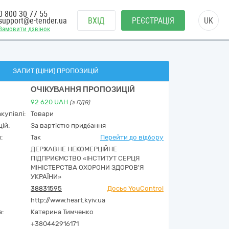
0 800 30 77 55
support@e-tender.ua
ВХІД
РЕЄСТРАЦІЯ
UK
Замовити дзвінок
ЗАПИТ (ЦІНИ) ПРОПОЗИЦІЙ
ОЧІКУВАННЯ ПРОПОЗИЦІЙ
92 620
UAH
(з ПДВ)
купівлі:
Товари
ій:
За вартістю придбання
:
Так
Перейти до відбору
ДЕРЖАВНЕ НЕКОМЕРЦІЙНЕ
ПІДПРИЄМСТВО «ІНСТИТУТ СЕРЦЯ
МІНІСТЕРСТВА ОХОРОНИ ЗДОРОВ'Я
УКРАЇНИ»
38831595
Досьє YouControl
http://www.heart.kyiv.ua
а:
Катерина Тимченко
+380442916171