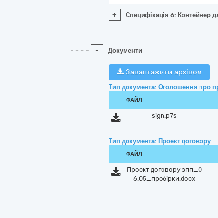
+
Специфікація 6: Контейнер дл
-
Документи
Завантажити архівом
Тип документа: Оголошення про п
ФАЙЛ
sign.p7s
Тип документа: Проект договору
ФАЙЛ
Проєкт договору зпп_0
6.05_пробірки.docx