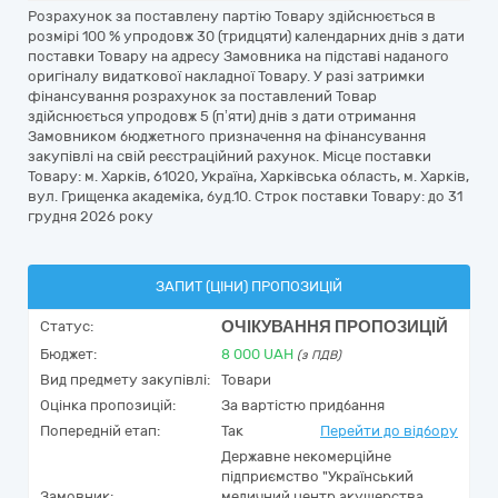
Розрахунок за поставлену партію Товару здійснюється в
розмірі 100 % упродовж 30 (тридцяти) календарних днів з дати
поставки Товару на адресу Замовника на підставі наданого
оригіналу видаткової накладної Товару. У разі затримки
фінансування розрахунок за поставлений Товар
здійснюється упродовж 5 (п’яти) днів з дати отримання
Замовником бюджетного призначення на фінансування
закупівлі на свій реєстраційний рахунок. Місце поставки
Товару: м. Харків, 61020, Україна, Харківська область, м. Харків,
вул. Грищенка академіка, буд.10. Строк поставки Товару: до 31
грудня 2026 року
ЗАПИТ (ЦІНИ) ПРОПОЗИЦІЙ
ОЧІКУВАННЯ ПРОПОЗИЦІЙ
Статус:
Бюджет:
8 000
UAH
(з ПДВ)
Вид предмету закупівлі:
Товари
Оцінка пропозицій:
За вартістю придбання
Попередній етап:
Так
Перейти до відбору
Державне некомерційне
підприємство "Український
Замовник:
медичний центр акушерства,