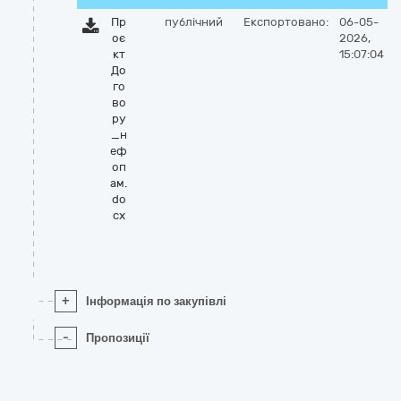
Пр
публічний
Експортовано:
06-05-
оє
2026,
кт
15:07:04
До
го
во
ру
_н
еф
оп
ам.
do
cx
+
Інформація по закупівлі
-
Пропозиції