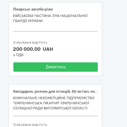
Лікарські засоби різні
ВІЙСЬКОВА ЧАСТИНА 3114 НАЦІОНАЛЬНОЇ
ГВАРДІЇ УКРАЇНИ
Очікувана вартість
200 000,00 UAH
з ПДВ
Дивитись
Аміодарон, розчин для ін’єкцій, 50 мг/мл, по 3 мл; Азитроміцин, порошок для оральної суспензії, 100 мг/5 мл,20 мл (400 мг суспензії); Глюкози розчин для ін'єкцій 40 % по 10 мл; Гідрокортизон, суспензія для ін'єкцій, 25 мг/мл, по 2 мл; Ціанокобаламін (вітамін В12), розчин для ін'єкцій, 0,5 мг/мл, по 1 мл; Метамізолу натрію 500 мг/мл пітофенону гідрохлориду 2 мг/мл фенпіверинію броміду 0,02 мг/мл, розчин для ін'єкцій, по 5 мл; Цефуроксим,порошок для ін'єкцій 1500 мг; Бупівакаїн, розчин для ін'єкцій, 5 мг/мл, по 4 мл; Преднізолон, розчин для ін'єкцій, 30 мг/мл, по 1 мл; Ксилометазолін краплі назальні 0,5мг/мл по 10 мл; Ацетилсаліцилова кислота таблетки 75 мг; Левофлоксацин, таблетки по 500 мг; Лоратадин таблетки по 10 мг; Флуконазол, таблетки/капсули, по 100 мг; Неостигмін, розчин для ін'єкцій, 0,5 мг/мл, по 1 мл КОД ДК 021:2015:33620000-2 Лікарські засоби для лікування захворювань крові, органів кровотворення та захворювань серцево-судинної системи
КОМУНАЛЬНЕ НЕКОМЕРЦІЙНЕ ПІДПРИЄМСТВО
"ЄМІЛЬЧИНСЬКА ЛІКАРНЯ" ЄМІЛЬЧИНСЬКОЇ
СЕЛИЩНОЇ РАДИ ЖИТОМИРСЬКОЇ ОБЛАСТІ
Очікувана вартість