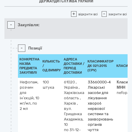
ДЕРЖАУДИТСЛУЖБА УКРАЇНИ
+
-
відкрити всі
закрити всі
-
Закупівля:
-
Позиції
КОНКРЕТНА
АДРЕСА
КІЛЬКІСТЬ
КЛАСИФІКАТОР
НАЗВА
ДОСТАВКИ /
/
ДК 021:2015
КЛАСИФІ
ПРЕДМЕТА
ПЕРІОД
ОД.ВИМІРУ
(CPV)
ЗАКУПІВЛІ
ДОСТАВКИ
Нефопам,
100
61020
,
33660000-4
Класифі
розчин
штука
Україна
,
Лікарські
МНН
для
Харківська
засоби для
nefopa
ін’єкцій, 10
область
,
лікування
мг/мл, по
Харків
,
хвороб
2 мл
вул.
нервової
Грищенка
системи та
Академіка,
захворювань
10
органів
по 31-12-
чуття