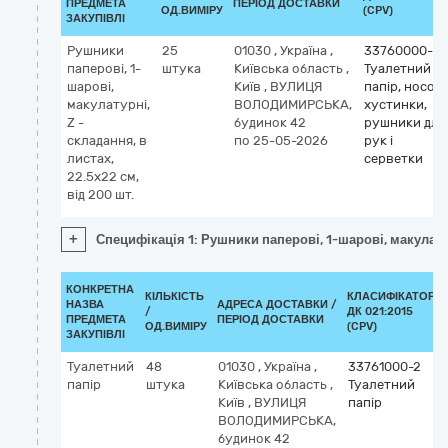
ПРЕДМЕТА
ПЕРІОД ДОСТАВКИ
ОД.ВИМІРУ
(CPV)
ЗАКУПІВЛІ
Рушники
25
01030
,
Україна
,
33760000-5
паперові, 1-
штука
Київська область
,
Туалетний
шарові,
Київ
,
ВУЛИЦЯ
папір, носові
макулатурні,
ВОЛОДИМИРСЬКА,
хустинки,
Z -
будинок 42
рушники для
складання, в
по 25-05-2026
рук і
листах,
серветки
22.5x22 см,
від 200 шт.
+
Специфікація 1: Рушники паперові, 1-шарові, макулатурн
КОНКРЕТНА
КІЛЬКІСТЬ
КЛАСИФІКАТОР
НАЗВА
АДРЕСА ДОСТАВКИ /
/
ДК 021:2015
ПРЕДМЕТА
ПЕРІОД ДОСТАВКИ
ОД.ВИМІРУ
(CPV)
ЗАКУПІВЛІ
Туалетний
48
01030
,
Україна
,
33761000-2
папір
штука
Київська область
,
Туалетний
Київ
,
ВУЛИЦЯ
папір
ВОЛОДИМИРСЬКА,
будинок 42