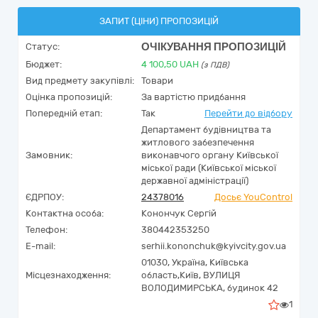
ЗАПИТ (ЦІНИ) ПРОПОЗИЦІЙ
ОЧІКУВАННЯ ПРОПОЗИЦІЙ
Статус:
Бюджет:
4 100,50
UAH
(з ПДВ)
Вид предмету закупівлі:
Товари
Оцінка пропозицій:
За вартістю придбання
Попередній етап:
Так
Перейти до відбору
Департамент будівництва та
житлового забезпечення
Замовник:
виконавчого органу Київської
міської ради (Київської міської
державної адміністрації)
ЄДРПОУ:
24378016
Досьє YouControl
Контактна особа:
Конончук Сергій
Телефон:
380442353250
E-mail:
serhii.kononchuk@kyivcity.gov.ua
01030,
Україна
,
Київська
Місцезнаходження:
область,
Київ,
ВУЛИЦЯ
ВОЛОДИМИРСЬКА, будинок 42
1