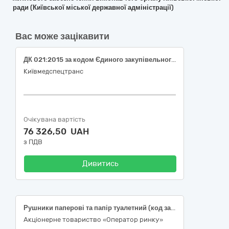
ради (Київської міської державної адміністрації)
Вас може зацікавити
ДК 021:2015 за кодом Єдиного закупівельного словника (CPV): 33760000-5 Туалетний папір, носові хустинки, рушники для рук і серветки (Туалетний папір, серветки столові, паперові рушники, серветки косметичні та вологі серветки)
Київмедспецтранс
Очікувана вартість
76 326,50 UAH
з ПДВ
Дивитись
Рушники паперові та папір туалетний (код за ДК 021:2015 33760000-5 «Туалетний папір, носові хустинки, рушники для рук і серветки»)
Акціонерне товариство «Оператор ринку»