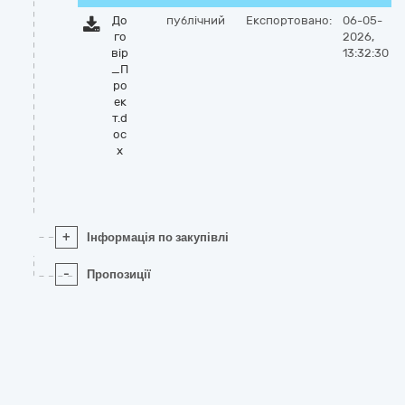
До
публічний
Експортовано:
06-05-
го
2026,
вір
13:32:30
_П
ро
ек
т.d
oc
x
+
Інформація по закупівлі
-
Пропозиції