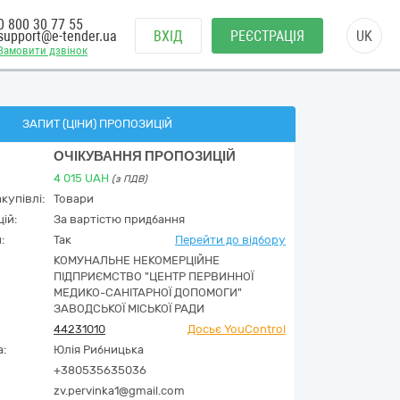
0 800 30 77 55
support@e-tender.ua
ВХІД
РЕЄСТРАЦІЯ
UK
Замовити дзвінок
ЗАПИТ (ЦІНИ) ПРОПОЗИЦІЙ
ОЧІКУВАННЯ ПРОПОЗИЦІЙ
4 015
UAH
(з ПДВ)
купівлі:
Товари
ій:
За вартістю придбання
:
Так
Перейти до відбору
КОМУНАЛЬНЕ НЕКОМЕРЦІЙНЕ
ПІДПРИЄМСТВО "ЦЕНТР ПЕРВИННОЇ
МЕДИКО-САНІТАРНОЇ ДОПОМОГИ"
ЗАВОДСЬКОЇ МІСЬКОЇ РАДИ
44231010
Досьє YouControl
а:
Юлія Рибницька
+380535635036
zv.pervinka1@gmail.com