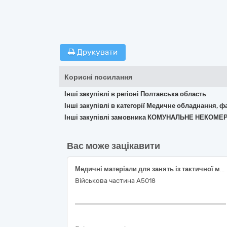
Друкувати
Корисні посилання
Інші закупівлі в регіоні Полтавська область
Інші закупівлі в категорії Медичне обладнання, ф
Інші закупівлі замовника КОМУНАЛЬНЕ НЕКОМ
Вас може зацікавити
Медичні матеріали для занять із тактичної медицини (згідно коду ДК 021:2015: 33140000-3 — Медичні матеріали)
Військова частина А5018