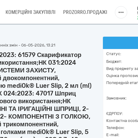
КОМЕРЦІЙНІ ЗАКУПІВЛІ
PROZORRO.ПРОДАЖІ
ніх змін - 06-05-2026, 13:21
:2023: 61579 Скарификатор
Статус:
икористання;НК 031:2024
Бюджет:
Вид предмету за
ИСТЕМИ ЗАХИСТУ,
Оцінка пропозиц
й двокомпонентний,
Попередній етап
 mediOk® Luer Slip, 2 мл (ml)
НК 024:2023: 47017 Шприц
Замовник:
ового використання;НК
НІ ТА ІРИГАЦІЙНІ ШПРИЦІ, 2-
ЄДРПОУ:
2- КОМПОНЕНТНІ З ГОЛКОЮ,
Контактна особ
й трикомпонентний,
Телефон:
голками mediOk® Luer Slip, 5
E-mail: