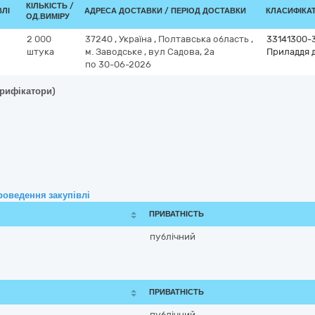
КІЛЬКІСТЬ /
ВЛІ
АДРЕСА ДОСТАВКИ / ПЕРІОД ДОСТАВКИ
КЛАСИФІКАТО
ОД.ВИМІРУ
2 000
37240
,
Україна
,
Полтавська область
,
33141300-
штука
м. Заводське
,
вул Садова, 2а
Приладдя д
по 30-06-2026
арифікатори)
роведення закупівлі
ПРИВАТНІСТЬ
публічний
ПРИВАТНІСТЬ
публічний