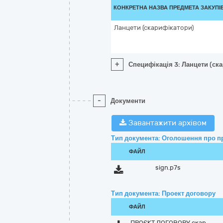
КОНКРЕТНА НАЗВА ПРЕДМЕТА ЗАКУПІ
Ланцети (скарифікатори)
+
Специфікація 3: Ланцети (ск
-
Документи
Завантажити архівом
Тип документа: Оголошення про п
ФАЙЛ
sign.p7s
Тип документа: Проект договору
ФАЙЛ
ПРОЄКТ ДОГОВОРУ скар