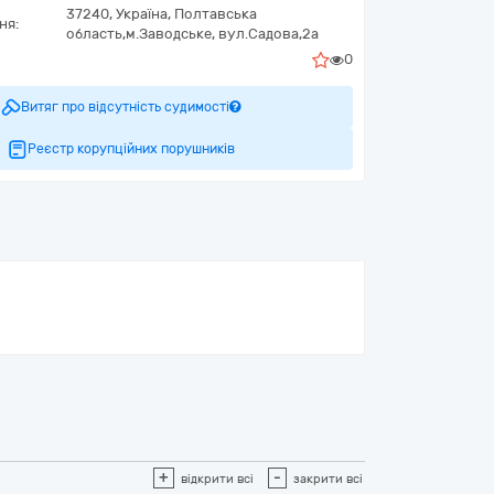
37240,
Україна
,
Полтавська
ня:
область,
м.Заводське,
вул.Садова,2а
0
Витяг про відсутність судимості
Реєстр корупційних порушників
+
-
відкрити всі
закрити всі