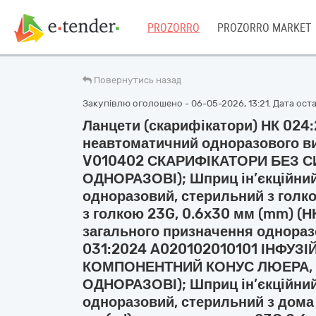
PROZORRO
PROZORRO MARKET
Повернутись назад
Закупівлю оголошено - 06-05-2026, 13:21. Дата остан
Ланцети (скарифікатори) НК 024
неавтоматичний одноразового в
V010402 СКАРИФІКАТОРИ БЕЗ С
ОДНОРАЗОВІ); Шприц ін’єкційни
одноразовий, стерильний з голкою
з голкою 23G, 0.6x30 мм (mm) (
загального призначення однораз
031:2024 A020102010101 ІНФУЗІЙ
КОМПОНЕНТНИЙ КОНУС ЛЮЕРА, 
ОДНОРАЗОВІ); Шприц ін’єкційни
одноразовий, стерильний з дома 