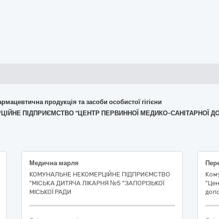
армацевтична продукція та засоби особистої гігієни
ЕРЦІЙНЕ ПІДПРИЄМСТВО "ЦЕНТР ПЕРВИННОЇ МЕДИКО-САНІТАРНОЇ Д
Медична марля
Пере
КОМУНАЛЬНЕ НЕКОМЕРЦІЙНЕ ПІДПРИЄМСТВО
Ком
"МІСЬКА ДИТЯЧА ЛІКАРНЯ №5 "ЗАПОРІЗЬКОЇ
"Цен
МІСЬКОЇ РАДИ
допо