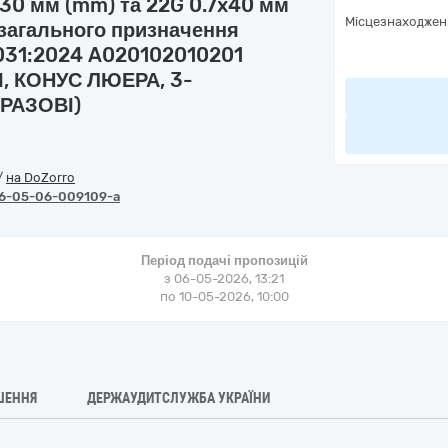
x30 мм (mm) та 22G 0.7x40 мм
Місцезнаходжен
загального призначення
 031:2024 A020102010201
І, КОНУС ЛЮЕРА, 3-
РАЗОВІ)
/
на DoZorro
6-05-06-009109-a
Період подачі пропозицій
з 06-05-2026, 13:21
по 10-05-2026, 10:00
ШЕННЯ
ДЕРЖАУДИТСЛУЖБА УКРАЇНИ