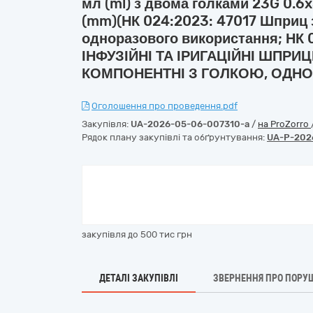
мл (ml) з двома голками 23G 0.6
(mm)(НК 024:2023: 47017 Шприц 
одноразового використання; НК
ІНФУЗІЙНІ ТА ІРИГАЦІЙНІ ШПРИЦ
КОМПОНЕНТНІ З ГОЛКОЮ, ОДНО
Оголошення про проведення.pdf
Закупівля:
UA-2026-05-06-007310-a
/
на ProZorro
Рядок плану закупівлі та обґрунтування:
UA-P-202
закупівля до 500 тис грн
ДЕТАЛІ ЗАКУПІВЛІ
ЗВЕРНЕННЯ ПРО ПОРУ