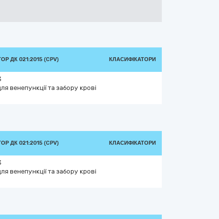
Р ДК 021:2015 (CPV)
КЛАСИФІКАТОРИ
3
ля венепункції та забору крові
Р ДК 021:2015 (CPV)
КЛАСИФІКАТОРИ
3
ля венепункції та забору крові