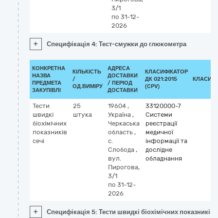
3/1
по 31-12-
2026
+
Специфікація 4: Тест-смужки до глюкометра
КОНКРЕТНА
АДРЕСА
КІЛЬКІСТЬ
КЛАСИФІКАТОР
НАЗВА
ДОСТАВКИ
/
ДК 021:2015
КЛАСИФІ
ПРЕДМЕТА
/ ПЕРІОД
ОД.ВИМІРУ
(CPV)
ЗАКУПІВЛІ
ДОСТАВКИ
Тести
25
19604
,
33120000-7
швидкі
штука
Україна
,
Системи
біохімічних
Черкаська
реєстрації
показників
область
,
медичної
сечі
с.
інформації та
Слобода
,
дослідне
вул.
обладнання
Пирогова,
3/1
по 31-12-
2026
+
Специфікація 5: Тести швидкі біохімічних показників 