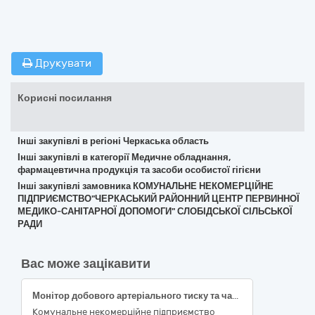
Друкувати
Корисні посилання
Інші закупівлі в регіоні Черкаська область
Інші закупівлі в категорії Медичне обладнання,
фармацевтична продукція та засоби особистої гігієни
Інші закупівлі замовника КОМУНАЛЬНЕ НЕКОМЕРЦІЙНЕ
ПІДПРИЄМСТВО"ЧЕРКАСЬКИЙ РАЙОННИЙ ЦЕНТР ПЕРВИННОЇ
МЕДИКО-САНІТАРНОЇ ДОПОМОГИ" СЛОБІДСЬКОЇ СІЛЬСЬКОЇ
РАДИ
Вас може зацікавити
Монітор добового артеріального тиску та частоти серцевих скорочень Heaco ABPM50 ( або еквівалент) за кодом ДК 021:2015 33120000-7 «Системи реєстрації медичної інформації та дослідне обладнання» (НК 024:2023:36888 Реєстратор амбулаторний для тривалого моніторингу артеріального тиску)
Комунальне некомерційне підприємство