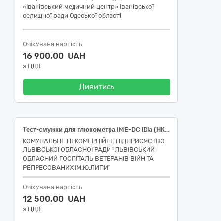
«Іванівський медичний центр» Іванівської
селищної ради Одеської області
Очікувана вартість
16 900,00 UAH
з ПДВ
Дивитись
Тест-смужки для глюкометра IME-DC iDia (НК 024:2023: 53304 Глюкоза IVD, набір, колориметрична тест-стрічка, експрес-аналіз / НК 031:2024: W0101060101 тест-смужки для вимірювання рівня глюкози); Стрічка діаграмна 110х25 (12) зовн. (НК 024:2023: 16754 Папір для реєстрації електрокардіограми / НК 031:2024: Z12050385 Електрокардіографи - витратні матеріали); Папір для відеопринтерів 110x20 110S (НК 024: 2023: 61901 – Папір для медичного принтеру / НК 031:2024: Z11040185 УЛЬТРАЗВУКОВІ СКАНЕРИ – ВИТРАТНІ МАТЕРІАЛИ)
КОМУНАЛЬНЕ НЕКОМЕРЦІЙНЕ ПІДПРИЄМСТВО
ЛЬВІВСЬКОЇ ОБЛАСНОЇ РАДИ "ЛЬВІВСЬКИЙ
ОБЛАСНИЙ ГОСПІТАЛЬ ВЕТЕРАНІВ ВІЙН ТА
РЕПРЕСОВАНИХ ІМ.Ю.ЛИПИ"
Очікувана вартість
12 500,00 UAH
з ПДВ