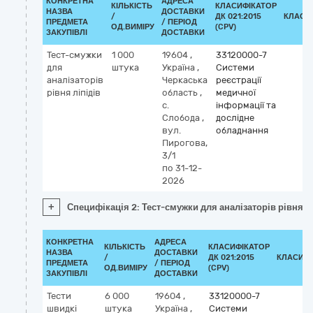
КОНКРЕТНА
АДРЕСА
КІЛЬКІСТЬ
КЛАСИФІКАТОР
НАЗВА
ДОСТАВКИ
/
ДК 021:2015
КЛАСИ
ПРЕДМЕТА
/ ПЕРІОД
ОД.ВИМІРУ
(CPV)
ЗАКУПІВЛІ
ДОСТАВКИ
Тест-смужки
1 000
19604
,
33120000-7
для
штука
Україна
,
Системи
аналізаторів
Черкаська
реєстрації
рівня ліпідів
область
,
медичної
с.
інформації та
Слобода
,
дослідне
вул.
обладнання
Пирогова,
3/1
по 31-12-
2026
+
Специфікація 2: Тест-смужки для аналізаторів рівня лі
КОНКРЕТНА
АДРЕСА
КІЛЬКІСТЬ
КЛАСИФІКАТОР
НАЗВА
ДОСТАВКИ
/
ДК 021:2015
КЛАСИФІ
ПРЕДМЕТА
/ ПЕРІОД
ОД.ВИМІРУ
(CPV)
ЗАКУПІВЛІ
ДОСТАВКИ
Тести
6 000
19604
,
33120000-7
швидкі
штука
Україна
,
Системи