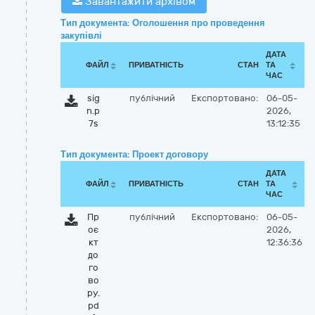
Завантажити архівом
Тип документа: Оголошення про проведення
закупівлі
ДАТА
ФАЙЛ
ПРИВАТНІСТЬ
СТАН
ТА
ЧАС
sig
публічний
Експортовано:
06-05-
n.p
2026,
7s
13:12:35
Тип документа: Проект договору
ДАТА
ФАЙЛ
ПРИВАТНІСТЬ
СТАН
ТА
ЧАС
Пр
публічний
Експортовано:
06-05-
оє
2026,
кт
12:36:36
до
го
во
ру.
pd