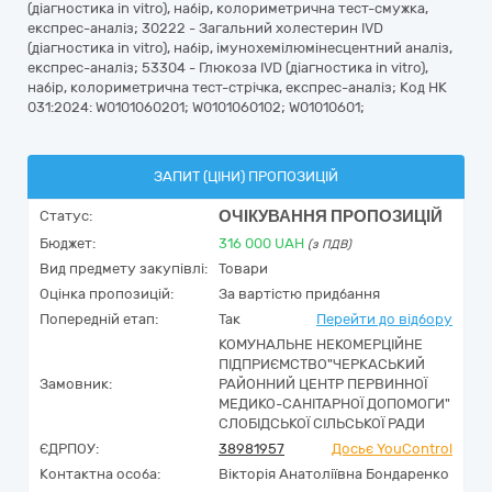
(діагностика in vitro), набір, колориметрична тест-смужка,
експрес-аналіз; 30222 - Загальний холестерин IVD
(діагностика in vitro), набір, імунохемілюмінесцентний аналіз,
експрес-аналіз; 53304 - Глюкоза IVD (діагностика in vitro),
набір, колориметрична тест-стрічка, експрес-аналіз; Код НК
031:2024: W0101060201; W0101060102; W01010601;
ЗАПИТ (ЦІНИ) ПРОПОЗИЦІЙ
ОЧІКУВАННЯ ПРОПОЗИЦІЙ
Статус:
Бюджет:
316 000
UAH
(з ПДВ)
Вид предмету закупівлі:
Товари
Оцінка пропозицій:
За вартістю придбання
Попередній етап:
Так
Перейти до відбору
КОМУНАЛЬНЕ НЕКОМЕРЦІЙНЕ
ПІДПРИЄМСТВО"ЧЕРКАСЬКИЙ
Замовник:
РАЙОННИЙ ЦЕНТР ПЕРВИННОЇ
МЕДИКО-САНІТАРНОЇ ДОПОМОГИ"
СЛОБІДСЬКОЇ СІЛЬСЬКОЇ РАДИ
ЄДРПОУ:
38981957
Досьє YouControl
Контактна особа:
Вікторія Анатоліївна Бондаренко