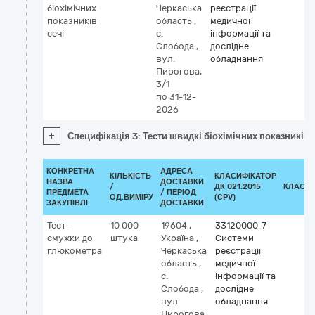
біохімічних
Черкаська
реєстрації
показників
область
,
медичної
сечі
с.
інформації та
Слобода
,
дослідне
вул.
обладнання
Пирогова,
3/1
по 31-12-
2026
+
Специфікація 3: Тести швидкі біохімічних показників 
КОНКРЕТНА
АДРЕСА
КІЛЬКІСТЬ
КЛАСИФІКАТОР
НАЗВА
ДОСТАВКИ
/
ДК 021:2015
КЛАСИФ
ПРЕДМЕТА
/ ПЕРІОД
ОД.ВИМІРУ
(CPV)
ЗАКУПІВЛІ
ДОСТАВКИ
Тест-
10 000
19604
,
33120000-7
смужки до
штука
Україна
,
Системи
глюкометра
Черкаська
реєстрації
область
,
медичної
с.
інформації та
Слобода
,
дослідне
вул.
обладнання
Пирогова,