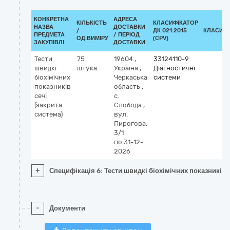
КОНКРЕТНА
АДРЕСА
КІЛЬКІСТЬ
КЛАСИФІКАТОР
НАЗВА
ДОСТАВКИ
/
ДК 021:2015
КЛАСИФІ
ПРЕДМЕТА
/ ПЕРІОД
ОД.ВИМІРУ
(CPV)
ЗАКУПІВЛІ
ДОСТАВКИ
Тести
75
19604
,
33124110-9
швидкі
штука
Україна
,
Діагностичні
біохімічних
Черкаська
системи
показників
область
,
сечі
с.
(закрита
Слобода
,
система)
вул.
Пирогова,
3/1
по 31-12-
2026
+
Специфікація 6: Тести швидкі біохімічних показників с
-
Документи