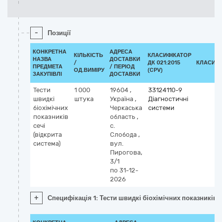
-
Позиції
КОНКРЕТНА
АДРЕСА
КІЛЬКІСТЬ
КЛАСИФІКАТОР
НАЗВА
ДОСТАВКИ
/
ДК 021:2015
КЛАСИФІ
ПРЕДМЕТА
/ ПЕРІОД
ОД.ВИМІРУ
(CPV)
ЗАКУПІВЛІ
ДОСТАВКИ
Тести
1 000
19604
,
33124110-9
швидкі
штука
Україна
,
Діагностичні
біохімічних
Черкаська
системи
показників
область
,
сечі
с.
(відкрита
Слобода
,
система)
вул.
Пирогова,
3/1
по 31-12-
2026
+
Специфікація 1: Тести швидкі біохімічних показників с