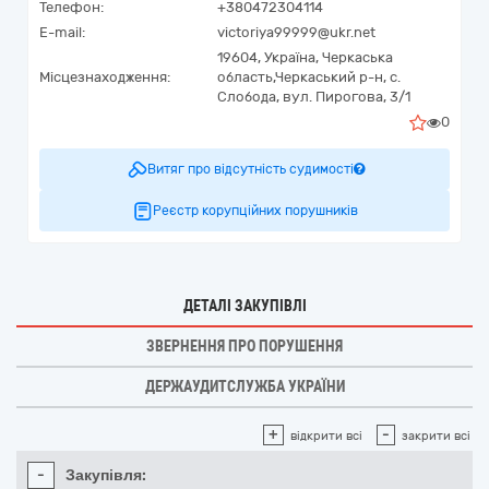
Телефон:
+380472304114
E-mail:
victoriya99999@ukr.net
19604,
Україна
,
Черкаська
Місцезнаходження:
область,
Черкаський р-н, с.
Слобода,
вул. Пирогова, 3/1
0
Витяг про відсутність судимості
Реєстр корупційних порушників
ДЕТАЛІ ЗАКУПІВЛІ
ЗВЕРНЕННЯ ПРО ПОРУШЕННЯ
ДЕРЖАУДИТСЛУЖБА УКРАЇНИ
+
-
відкрити всі
закрити всі
-
Закупівля: