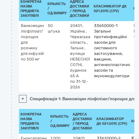
КОНКРЕТНА
АДРЕСА
КІЛЬКІСТЬ
НАЗВА
ДОСТАВКИ
КЛАСИФІКАТОР ДК
/
КЛ
ПРЕДМЕТА
/ ПЕРІОД
021:2015 (CPV)
ОД.ВИМІРУ
ЗАКУПІВЛІ
ДОСТАВКИ
Ванкоміцин
50
20401
,
33650000-1
Кл
ліофілізат/
штука
Україна
,
Загальні
М
порощок
Черкаська
протиінфекційні
va
для
область
,
засоби для
розчину
Тальне
,
системного
для інфузій
вулиця
застосування,
по 500 мг
НЕБЕСНОЇ
вакцини,
СОТНІ,
антинеопластичні
будинок
засоби та
65 А
імуномодулятори
по 31-12-
2026
+
Специфікація 1: Ванкоміцин ліофілізат/порощок для р
КОНКРЕТНА
АДРЕСА
КІЛЬКІСТЬ
НАЗВА
ДОСТАВКИ
КЛАСИФІКАТОР
/
КЛА
ПРЕДМЕТА
/ ПЕРІОД
ДК 021:2015 (CPV)
ОД.ВИМІРУ
ЗАКУПІВЛІ
ДОСТАВКИ
Еноксапарин
1 000
20401
,
33620000-2
Кла