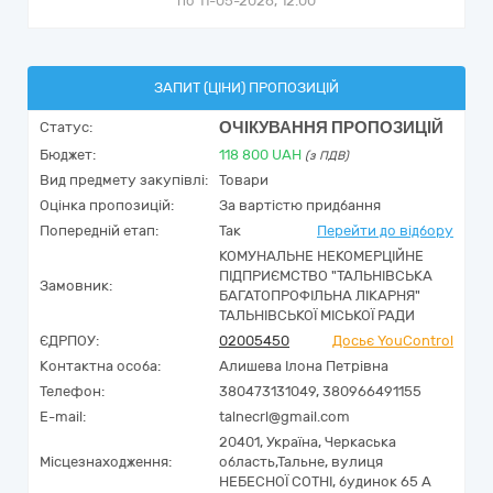
по 11-05-2026, 12:00
ЗАПИТ (ЦІНИ) ПРОПОЗИЦІЙ
ОЧІКУВАННЯ ПРОПОЗИЦІЙ
Статус:
Бюджет:
118 800
UAH
(з ПДВ)
Вид предмету закупівлі:
Товари
Оцінка пропозицій:
За вартістю придбання
Попередній етап:
Так
Перейти до відбору
КОМУНАЛЬНЕ НЕКОМЕРЦІЙНЕ
ПІДПРИЄМСТВО "ТАЛЬНІВСЬКА
Замовник:
БАГАТОПРОФІЛЬНА ЛІКАРНЯ"
ТАЛЬНІВСЬКОЇ МІСЬКОЇ РАДИ
ЄДРПОУ:
02005450
Досьє YouControl
Контактна особа:
Алишева Ілона Петрівна
Телефон:
380473131049, 380966491155
E-mail:
talnecrl@gmail.com
20401,
Україна
,
Черкаська
Місцезнаходження:
область,
Тальне,
вулиця
НЕБЕСНОЇ СОТНІ, будинок 65 А