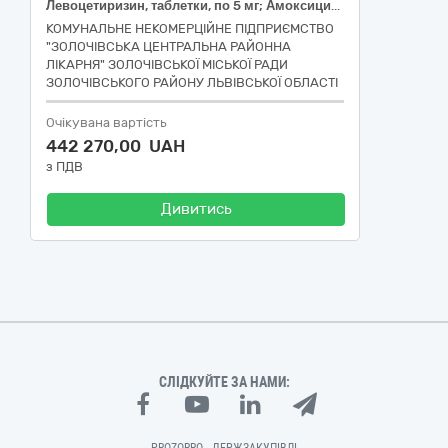
Левоцетиризин, таблетки, по 5 мг; Амоксициліну таблетки/таблетки, що диспергуються по 500 мг; Амоксицилін/клавуланова кислота таблетки, вкриті плівковою оболонкою, по 500 мг/125 мг; Амоксицилін/клавуланова кислота таблетки, вкриті плівковою оболонкою, по 875 мг/125 мг; Амоксициліну таблетки/таблетки, що диспергуються по 250 мг; Хлоропірамін, розчин для ін'єкцій, 20 мг/мл, по 1 мл; Амоксицилін/клавуланова кислота порошок для оральної суспензії 400 мг/57 мг в 5 мл, 70 мл флакон; Вальпроєва кислота, таблетки, по 300 мг; Зуклопентиксол розчин для ін'єкцій 50 мг/мл по 1 мл; Зуклопентиксол розчин для ін'єкцій 200 мг/мл по 1 мл; Ламотриджин, таблетки, по 100 мг; Карбамазепін таблетки по 200 мг; Метилпреднізолон, порошок та розчинник для розчину для ін'єкцій, по 500 мг; Налоксон розчин для ін'єкцій, 0,4 мг/мл по 1 мл; Сальбутамол, розчин для інгаляцій, 2,5 мг/2,5 мл, по 2,5 мл; Норадреналін, концентрат для розчину для інфузій, 2 мг/мл по 8 мл; Панкреатин, Ліполітичних ОД : 8000; Парацетамол суспензія оральна/сироп 120 мг/5мл 100 мл; Метамізолу натрію 500 мг/мл пітофенону гідрохлориду 2 мг/мл фенпіверинію броміду 0,02 мг/мл, розчин для ін'єкцій, по 2 мл; Ондансетрон сироп, 4,0 мг/5 мл, по 50 мл; Ондансетрон таблетки, вкриті оболонкою, по 4 мг; Цефіксим таблетки/капсули по 400 мг; Цитиколін розчин для ін'єкцій 250 мг/мл, ампула по 2 мл; Панкреатин, Ліполітичних ОД : 10000; Цефтриаксон/Сульбактам порошок для розчину для ін'єкцій 1000 мг/500 мг
КОМУНАЛЬНЕ НЕКОМЕРЦІЙНЕ ПІДПРИЄМСТВО
"ЗОЛОЧІВСЬКА ЦЕНТРАЛЬНА РАЙОННА
ЛІКАРНЯ" ЗОЛОЧІВСЬКОЇ МІСЬКОЇ РАДИ
ЗОЛОЧІВСЬКОГО РАЙОНУ ЛЬВІВСЬКОЇ ОБЛАСТІ
Очікувана вартість
442 270,00 UAH
з ПДВ
Дивитись
СЛІДКУЙТЕ ЗА НАМИ: