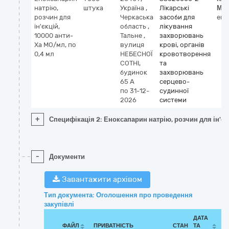
натрію,
штука
Україна
,
Лікарські
МН
розчин для
Черкаська
засоби для
eno
ін'єкцій,
область
,
лікування
10000 анти-
Тальне
,
захворювань
Ха МО/мл, по
вулиця
крові, органів
0,4 мл
НЕБЕСНОЇ
кровотворення
СОТНІ,
та
будинок
захворювань
65 А
серцево-
по 31-12-
судинної
2026
системи
+
Специфікація 2: Еноксапарин натрію, розчин для ін'єк
-
Документи
Завантажити архівом
Тип документа: Оголошення про проведення
закупівлі
ДАТА
ФАЙЛ
ПРИВАТНІСТЬ
СТАН
ТА