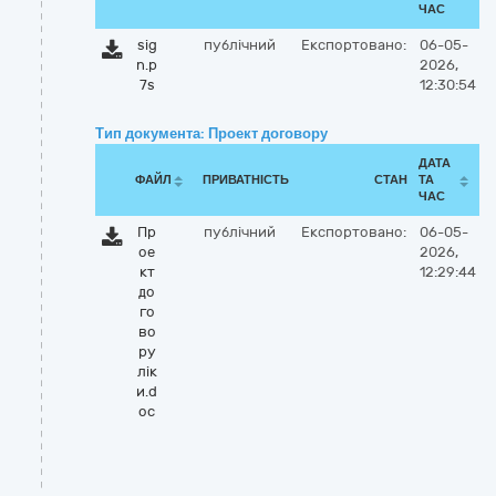
ЧАС
sig
публічний
Експортовано:
06-05-
n.p
2026,
7s
12:30:54
Тип документа: Проект договору
ДАТА
ФАЙЛ
ПРИВАТНІСТЬ
СТАН
ТА
ЧАС
Пр
публічний
Експортовано:
06-05-
ое
2026,
кт
12:29:44
до
го
во
ру
лік
и.d
oc