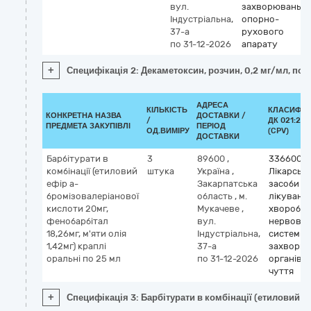
вул.
захворювань
Індустріальна,
опорно-
37-а
рухового
по 31-12-2026
апарату
+
Специфікація 2: Декаметоксин, розчин, 0,2 мг/мл, по 
АДРЕСА
КІЛЬКІСТЬ
КЛАСИФІК
КОНКРЕТНА НАЗВА
ДОСТАВКИ /
/
ДК 021:201
ПРЕДМЕТА ЗАКУПІВЛІ
ПЕРІОД
ОД.ВИМІРУ
(CPV)
ДОСТАВКИ
Барбітурати в
3
89600
,
3366000
комбінації (етиловий
штука
Україна
,
Лікарські
ефір a-
Закарпатська
засоби д
бромізовалеріанової
область
,
м.
лікуванн
кислоти 20мг,
Мукачеве
,
хвороб
фенобарбітал
вул.
нервової
18,26мг, м'яти олія
Індустріальна,
системи 
1,42мг) краплі
37-а
захворю
оральні по 25 мл
по 31-12-2026
органів
чуття
+
Специфікація 3: Барбітурати в комбінації (етиловий е