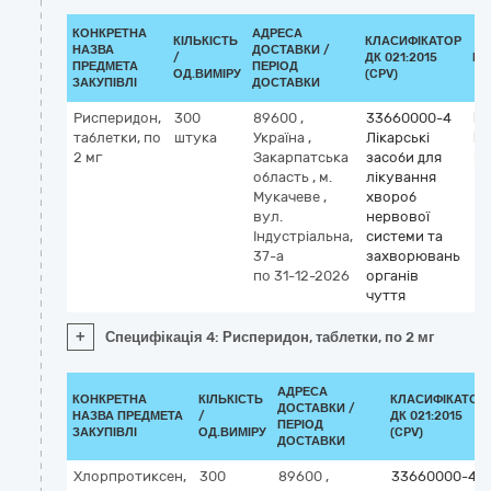
КОНКРЕТНА
АДРЕСА
КІЛЬКІСТЬ
КЛАСИФІКАТОР
НАЗВА
ДОСТАВКИ /
/
ДК 021:2015
КЛ
ПРЕДМЕТА
ПЕРІОД
ОД.ВИМІРУ
(CPV)
ЗАКУПІВЛІ
ДОСТАВКИ
Рисперидон,
300
89600
,
33660000-4
Кл
таблетки, по
штука
Україна
,
Лікарські
М
2 мг
Закарпатська
засоби для
ri
область
,
м.
лікування
Мукачеве
,
хвороб
вул.
нервової
Індустріальна,
системи та
37-а
захворювань
по 31-12-2026
органів
чуття
+
Специфікація 4: Рисперидон, таблетки, по 2 мг
АДРЕСА
КОНКРЕТНА
КІЛЬКІСТЬ
КЛАСИФІКАТОР
ДОСТАВКИ /
НАЗВА ПРЕДМЕТА
/
ДК 021:2015
ПЕРІОД
ЗАКУПІВЛІ
ОД.ВИМІРУ
(CPV)
ДОСТАВКИ
Хлорпротиксен,
300
89600
,
33660000-4