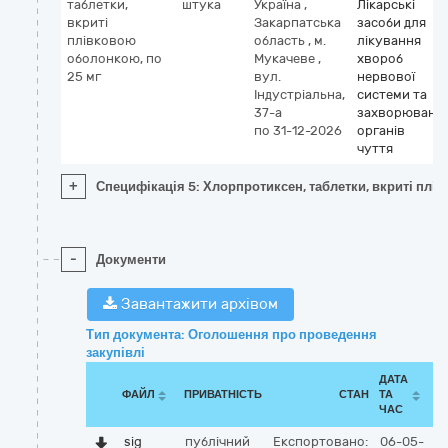
таблетки,
штука
Україна
,
Лікарські
вкриті
Закарпатська
засоби для
плівковою
область
,
м.
лікування
оболонкою, по
Мукачеве
,
хвороб
25 мг
вул.
нервової
Індустріальна,
системи та
37-а
захворювань
по 31-12-2026
органів
чуття
+
Специфікація 5: Хлорпротиксен, таблетки, вкриті плі
-
Документи
Завантажити архівом
Тип документа: Оголошення про проведення
закупівлі
ДАТА
ФАЙЛ
ПРИВАТНІСТЬ
СТАН
ТА
ЧАС
sig
публічний
Експортовано:
06-05-