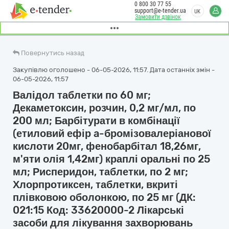
0 800 30 77 55
support@e-tender.ua
UK
Замовити дзвінок
Повернутись назад
Закупівлю оголошено - 06-05-2026, 11:57. Дата останніх змін -
06-05-2026, 11:57
Валідол таблетки по 60 мг;
Декаметоксин, розчин, 0,2 мг/мл, по
200 мл; Барбітурати в комбінації
(етиловий ефір a-бромізовалеріанової
кислоти 20мг, фенобарбітал 18,26мг,
м'яти олія 1,42мг) краплі оральні по 25
мл; Рисперидон, таблетки, по 2 мг;
Хлорпротиксен, таблетки, вкриті
плівковою оболонкою, по 25 мг (ДК:
021:15 Код: 33620000-2 Лікарські
засоби для лікування захворювань