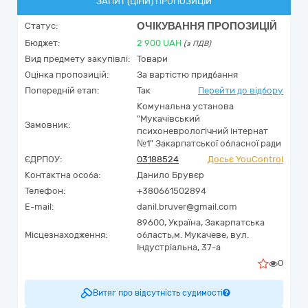
ЗАПИТ (ЦІНИ) ПРОПОЗИЦІЙ
ОЧІКУВАННЯ ПРОПОЗИЦІЙ
Статус:
Бюджет:
2 900
UAH
(з ПДВ)
Вид предмету закупівлі:
Товари
Оцінка пропозицій:
За вартістю придбання
Попередній етап:
Так
Перейти до відбору
Комунальна установа
"Мукачівський
Замовник:
психоневрологічний інтернат
№1" Закарпатської обласної ради
ЄДРПОУ:
03188524
Досьє YouControl
Контактна особа:
Данило Брувєр
Телефон:
+380661502894
E-mail:
danil.bruver@gmail.com
89600,
Україна
,
Закарпатська
Місцезнаходження:
область,
м. Мукачеве,
вул.
Індустріальна, 37-а
0
Витяг про відсутність судимості