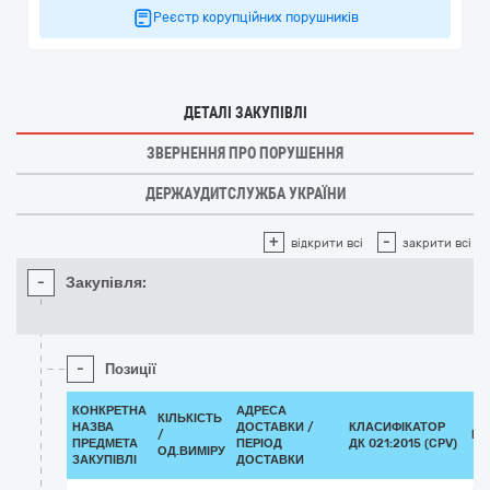
Реєстр корупційних порушників
ДЕТАЛІ ЗАКУПІВЛІ
ЗВЕРНЕННЯ ПРО ПОРУШЕННЯ
ДЕРЖАУДИТСЛУЖБА УКРАЇНИ
+
-
відкрити всі
закрити всі
-
Закупівля:
-
Позиції
КОНКРЕТНА
АДРЕСА
КІЛЬКІСТЬ
НАЗВА
ДОСТАВКИ /
КЛАСИФІКАТОР
/
КЛ
ПРЕДМЕТА
ПЕРІОД
ДК 021:2015 (CPV)
ОД.ВИМІРУ
ЗАКУПІВЛІ
ДОСТАВКИ