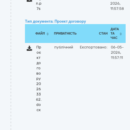
n.p
2026,
7s
11:57:58
Тип документа: Проект договору
ДАТА
ФАЙЛ
ПРИВАТНІСТЬ
СТАН
ТА
ЧАС
Пр
публічний
Експортовано:
06-05-
оє
2026,
кт
11:57:11
до
го
во
ру
20
26
33
62.
do
cx