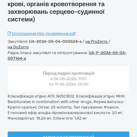
крові, органів кровотворення та
захворювань серцево-судинної
системи)
Оголошення про проведення.pdf
Закупівля:
UA-2026-05-06-005524-a
/
на ProZorro
/
на DoZorro
Рядок плану закупівлі та обґрунтування:
UA-P-2026-05-06-
007164-a
Період подачі пропозицій
з 06-05-2026, 11:57
по 11-05-2026, 00:00
Класифікація згідно АТХ: N05CB02, Класифікація згідно МНН:
Barbiturates in combination with other drugs, Форма випуску:
Краплі оральні, Об'єм: 25 мілілітр, Тип пакування: Флакон,
Етиловий ефір альфа-бромізовалеріанової кислоти: 20 мг,
Фенобарбітал: 18,26 мг, Олія м’яти: 1,42 мг