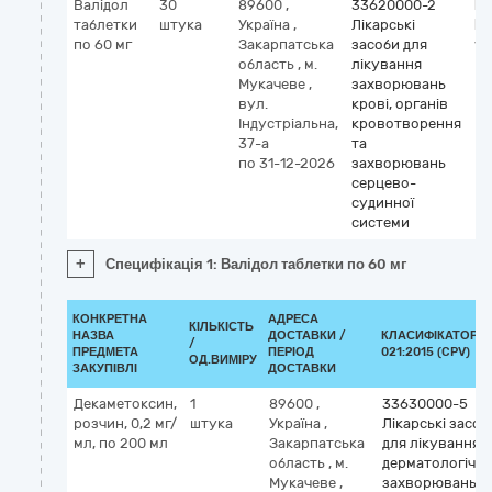
Валідол
30
89600
,
33620000-2
Кл
таблетки
штука
Україна
,
Лікарські
М
по 60 мг
Закарпатська
засоби для
va
область
,
м.
лікування
Мукачеве
,
захворювань
вул.
крові, органів
Індустріальна,
кровотворення
37-а
та
по 31-12-2026
захворювань
серцево-
судинної
системи
+
Специфікація 1: Валідол таблетки по 60 мг
КОНКРЕТНА
АДРЕСА
КІЛЬКІСТЬ
НАЗВА
ДОСТАВКИ /
КЛАСИФІКАТОР Д
/
ПРЕДМЕТА
ПЕРІОД
021:2015 (CPV)
ОД.ВИМІРУ
ЗАКУПІВЛІ
ДОСТАВКИ
Декаметоксин,
1
89600
,
33630000-5
розчин, 0,2 мг/
штука
Україна
,
Лікарські засоб
мл, по 200 мл
Закарпатська
для лікування
область
,
м.
дерматологічн
Мукачеве
,
захворювань т