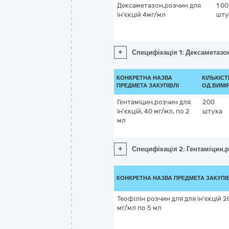
Дексаметазон,розчин для
1 0
ін'єкцій 4мг/мл
шту
+
Специфікація 1: Дексаметазон
КОНКРЕТНА НАЗВА
КІЛЬКІСТ
ПРЕДМЕТА ЗАКУПІВЛІ
ОД.ВИМІ
Гентаміцин,розчин для
200
ін'єкцій, 40 мг/мл, по 2
штука
мл
+
Специфікація 2: Гентаміцин,р
КОНКРЕТНА НАЗВА ПРЕДМЕТА ЗАКУПІ
Теофілін розчин для для ін'єкцій 2
мг/мл по 5 мл