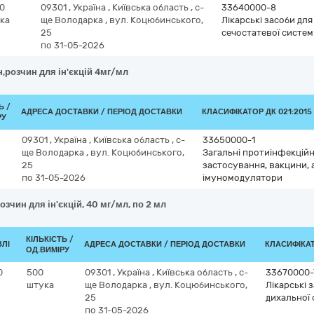
00
09301
,
Україна
,
Київська область
,
с-
33640000-8
ка
ще Володарка
,
вул. Коцюбинського,
Лікарські засоби дл
25
сечостатевої систем
по 31-05-2026
,розчин для ін'єкцій 4мг/мл
Ь /
АДРЕСА ДОСТАВКИ / ПЕРІОД ДОСТАВКИ
КЛАСИФІКАТОР ДК 021:2015 
РУ
09301
,
Україна
,
Київська область
,
с-
33650000-1
ще Володарка
,
вул. Коцюбинського,
Загальні протиінфекційн
25
застосування, вакцини, 
по 31-05-2026
імуномодулятори
озчин для ін'єкцій, 40 мг/мл, по 2 мл
КІЛЬКІСТЬ /
ВЛІ
АДРЕСА ДОСТАВКИ / ПЕРІОД ДОСТАВКИ
КЛАСИФІКАТО
ОД.ВИМІРУ
0
500
09301
,
Україна
,
Київська область
,
с-
33670000-
штука
ще Володарка
,
вул. Коцюбинського,
Лікарські 
25
дихальної
по 31-05-2026