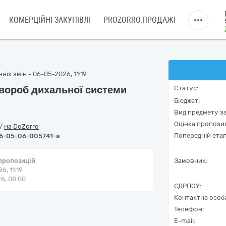
КОМЕРЦІЙНІ ЗАКУПІВЛІ
PROZORRO.ПРОДАЖІ
ніх змін - 06-05-2026, 11:19
хвороб дихальної системи
Статус:
Бюджет:
Вид предмету за
Оцінка пропозиц
/
на DoZorro
Попередній етап
6-05-06-005741-a
 пропозицій
Замовник:
6, 11:19
6, 08:00
ЄДРПОУ:
Контактна особ
Телефон:
E-mail: