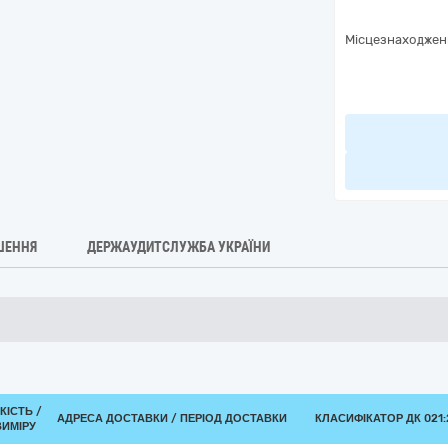
Місцезнаходжен
ШЕННЯ
ДЕРЖАУДИТСЛУЖБА УКРАЇНИ
КІСТЬ /
АДРЕСА ДОСТАВКИ / ПЕРІОД ДОСТАВКИ
КЛАСИФІКАТОР ДК 021:2
ВИМІРУ