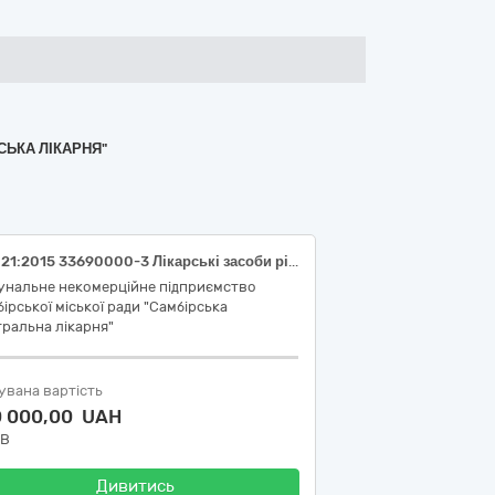
СЬКА ЛІКАРНЯ"
ДК 021:2015 33690000-3 Лікарські засоби різні
унальне некомерційне підприємство
ірської міської ради "Самбірська
ральна лікарня"
увана вартість
0 000,00 UAH
ДВ
Дивитись