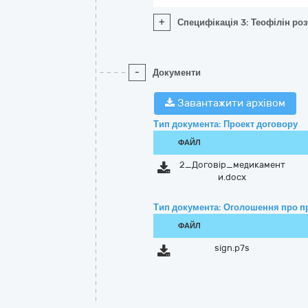
+
Специфікація 3: Теофілін роз
-
Документи
Завантажити архівом
Тип документа: Проект договору
ФАЙЛ
2_Договір_медикамент
и.docx
Тип документа: Оголошення про п
ФАЙЛ
sign.p7s