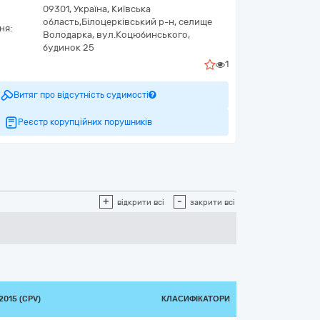
09301,
Україна
,
Київська
область,
Білоцерківський р-н, селище
ня:
Володарка,
вул.Коцюбинського,
будинок 25
1
Витяг про відсутність судимості
Реєстр корупційних порушників
+
-
відкрити всі
закрити всі
015 (CPV)
КЛАСИФІКАТОРИ