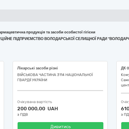
армацевтична продукція та засоби особистої гігієни
МЕРЦІЙНЕ ПІДПРИЄМСТВО ВОЛОДАРСЬКОЇ СЕЛИЩНОЇ РАДИ "ВОЛОДАР
Лікарські засоби різні
ВІЙСЬКОВА ЧАСТИНА 3114 НАЦІОНАЛЬНОЇ
Ком
ГВАРДІЇ УКРАЇНИ
Самб
цент
Очікувана вартість
Очік
200 000,00 UAH
61
з ПДВ
з П
Дивитись