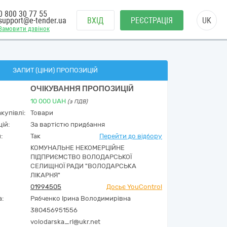
0 800 30 77 55
support@e-tender.ua
ВХІД
РЕЄСТРАЦІЯ
UK
Замовити дзвінок
ЗАПИТ (ЦІНИ) ПРОПОЗИЦІЙ
ОЧІКУВАННЯ ПРОПОЗИЦІЙ
10 000
UAH
(з ПДВ)
купівлі:
Товари
ій:
За вартістю придбання
:
Так
Перейти до відбору
КОМУНАЛЬНЕ НЕКОМЕРЦІЙНЕ
ПІДПРИЄМСТВО ВОЛОДАРСЬКОЇ
СЕЛИЩНОЇ РАДИ "ВОЛОДАРСЬКА
ЛІКАРНЯ"
01994505
Досьє YouControl
а:
Рябченко Ірина Володимирівна
380456951556
volodarska_rl@ukr.net