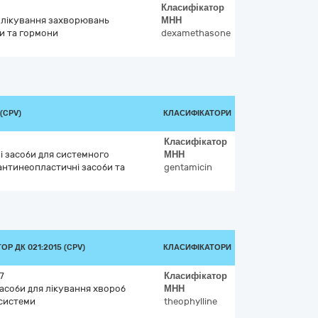
Класифікатор
я лікування захворювань
МНН
и та гормони
dexamethasone
(CPV)
КЛАСИФІКАТОРИ
Класифікатор
і засоби для системного
МНН
антинеопластичні засоби та
gentamicin
Р ДК 021:2015 (CPV)
КЛАСИФІКАТОРИ
7
Класифікатор
засоби для лікування хвороб
МНН
 системи
theophylline