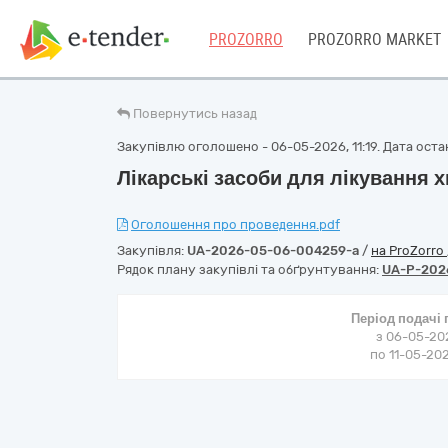
PROZORRO
PROZORRO MARKET
Повернутись назад
Закупівлю оголошено - 06-05-2026, 11:19. Дата остан
Лікарські засоби для лікування 
Оголошення про проведення.pdf
Закупівля:
UA-2026-05-06-004259-a
/
на ProZorro
Рядок плану закупівлі та обґрунтування:
UA-P-202
Період подачі
з 06-05-202
по 11-05-202