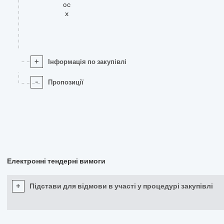
oc
x
+
Інформація по закупівлі
-
Пропозиції
Електронні тендерні вимоги
+
Підстави для відмови в участі у процедурі закупівлі