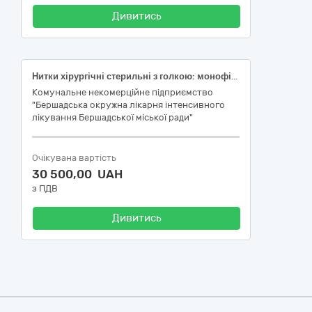
Дивитись
Нитки хірургічні стерильні з голкою: монофіламентна нитка з поліефірного пластику USP 2/0, довжина 0,1–2 м, з колючою голкою 20–40 мм, вигин 1/2 кола
Комунальне некомерційне підприємство
"Бершадська окружна лікарня інтенсивного
лікування Бершадської міської ради"
Очікувана вартість
30 500,00 UAH
з ПДВ
Дивитись