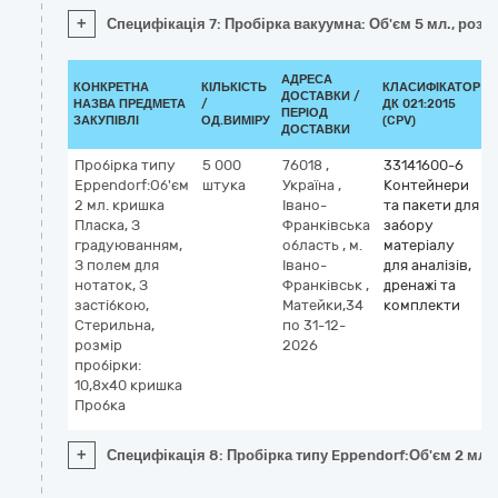
+
Специфікація 7: Пробірка вакуумна: Об'єм 5 мл., розм
АДРЕСА
КОНКРЕТНА
КІЛЬКІСТЬ
КЛАСИФІКАТОР
ДОСТАВКИ /
НАЗВА ПРЕДМЕТА
/
ДК 021:2015
ПЕРІОД
ЗАКУПІВЛІ
ОД.ВИМІРУ
(CPV)
ДОСТАВКИ
Пробірка типу
5 000
76018
,
33141600-6
Eppendorf:Об'єм
штука
Україна
,
Контейнери
2 мл. кришка
Івано-
та пакети для
Пласка, З
Франківська
забору
градуюванням,
область
,
м.
матеріалу
З полем для
Івано-
для аналізів,
нотаток, З
Франківськ
,
дренажі та
застібкою,
Матейки,34
комплекти
Стерильна,
по 31-12-
розмір
2026
пробірки:
10,8x40 кришка
Пробка
+
Специфікація 8: Пробірка типу Eppendorf:Об'єм 2 мл. 