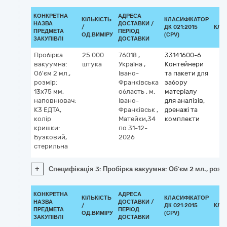
КОНКРЕТНА
АДРЕСА
КІЛЬКІСТЬ
КЛАСИФІКАТОР
НАЗВА
ДОСТАВКИ /
/
ДК 021:2015
КЛА
ПРЕДМЕТА
ПЕРІОД
ОД.ВИМІРУ
(CPV)
ЗАКУПІВЛІ
ДОСТАВКИ
Пробірка
25 000
76018
,
33141600-6
вакуумна:
штука
Україна
,
Контейнери
Об'єм 2 мл.,
Івано-
та пакети для
розмір:
Франківська
забору
13х75 мм,
область
,
м.
матеріалу
наповнювач:
Івано-
для аналізів,
К3 ЕДТА,
Франківськ
,
дренажі та
колір
Матейки,34
комплекти
кришки:
по 31-12-
Бузковий,
2026
стерильна
+
Специфікація 3: Пробірка вакуумна: Об'єм 2 мл., розм
КОНКРЕТНА
АДРЕСА
КІЛЬКІСТЬ
КЛАСИФІКАТОР
НАЗВА
ДОСТАВКИ /
/
ДК 021:2015
КЛА
ПРЕДМЕТА
ПЕРІОД
ОД.ВИМІРУ
(CPV)
ЗАКУПІВЛІ
ДОСТАВКИ