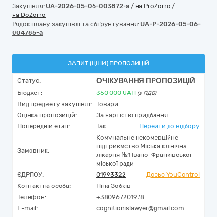
Закупівля:
UA-2026-05-06-003872-a
/
на ProZorro
/
на DoZorro
Рядок плану закупівлі та обґрунтування:
UA-P-2026-05-06-
004785-a
ЗАПИТ (ЦІНИ) ПРОПОЗИЦІЙ
ОЧІКУВАННЯ ПРОПОЗИЦІЙ
Статус:
Бюджет:
350 000
UAH
(з ПДВ)
Вид предмету закупівлі:
Товари
Оцінка пропозицій:
За вартістю придбання
Попередній етап:
Так
Перейти до відбору
Комунальне некомерційне
підприємство Міська клінічна
Замовник:
лікарня №1 Івано-Франківської
міської ради
ЄДРПОУ:
01993322
Досьє YouControl
Контактна особа:
Ніна Зобків
Телефон:
+380967201978
E-mail:
cognitionislawyer@gmail.com