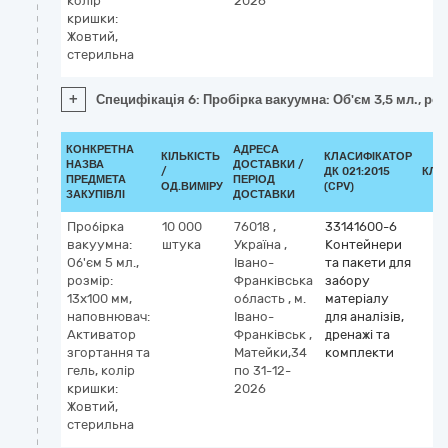
колір
2026
кришки:
Жовтий,
стерильна
+
Специфікація 6: Пробірка вакуумна: Об'єм 3,5 мл., ро
КОНКРЕТНА
АДРЕСА
КІЛЬКІСТЬ
КЛАСИФІКАТОР
НАЗВА
ДОСТАВКИ /
/
ДК 021:2015
КЛА
ПРЕДМЕТА
ПЕРІОД
ОД.ВИМІРУ
(CPV)
ЗАКУПІВЛІ
ДОСТАВКИ
Пробірка
10 000
76018
,
33141600-6
вакуумна:
штука
Україна
,
Контейнери
Об'єм 5 мл.,
Івано-
та пакети для
розмір:
Франківська
забору
13х100 мм,
область
,
м.
матеріалу
наповнювач:
Івано-
для аналізів,
Активатор
Франківськ
,
дренажі та
згортання та
Матейки,34
комплекти
гель, колір
по 31-12-
кришки:
2026
Жовтий,
стерильна