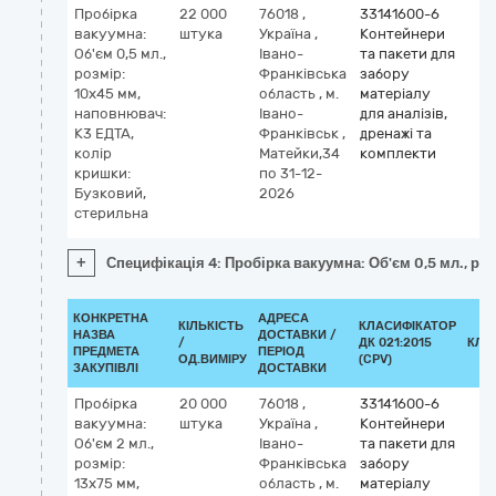
Пробірка
22 000
76018
,
33141600-6
вакуумна:
штука
Україна
,
Контейнери
Об'єм 0,5 мл.,
Івано-
та пакети для
розмір:
Франківська
забору
10х45 мм,
область
,
м.
матеріалу
наповнювач:
Івано-
для аналізів,
К3 ЕДТА,
Франківськ
,
дренажі та
колір
Матейки,34
комплекти
кришки:
по 31-12-
Бузковий,
2026
стерильна
+
Специфікація 4: Пробірка вакуумна: Об'єм 0,5 мл., ро
КОНКРЕТНА
АДРЕСА
КІЛЬКІСТЬ
КЛАСИФІКАТОР
НАЗВА
ДОСТАВКИ /
/
ДК 021:2015
КЛА
ПРЕДМЕТА
ПЕРІОД
ОД.ВИМІРУ
(CPV)
ЗАКУПІВЛІ
ДОСТАВКИ
Пробірка
20 000
76018
,
33141600-6
вакуумна:
штука
Україна
,
Контейнери
Об'єм 2 мл.,
Івано-
та пакети для
розмір:
Франківська
забору
13х75 мм,
область
,
м.
матеріалу