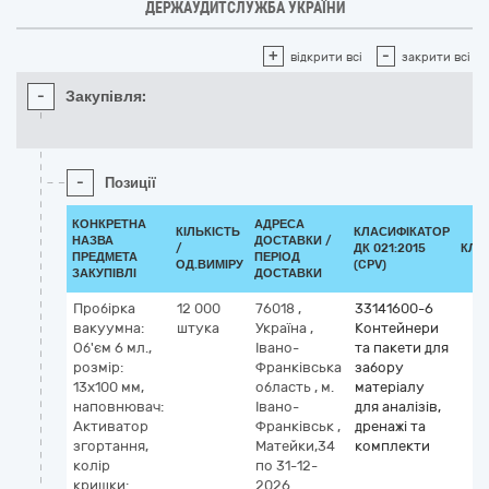
ДЕРЖАУДИТСЛУЖБА УКРАЇНИ
+
-
відкрити всі
закрити всі
-
Закупівля:
-
Позиції
КОНКРЕТНА
АДРЕСА
КІЛЬКІСТЬ
КЛАСИФІКАТОР
НАЗВА
ДОСТАВКИ /
/
ДК 021:2015
КЛА
ПРЕДМЕТА
ПЕРІОД
ОД.ВИМІРУ
(CPV)
ЗАКУПІВЛІ
ДОСТАВКИ
Пробірка
12 000
76018
,
33141600-6
вакуумна:
штука
Україна
,
Контейнери
Об'єм 6 мл.,
Івано-
та пакети для
розмір:
Франківська
забору
13х100 мм,
область
,
м.
матеріалу
наповнювач:
Івано-
для аналізів,
Активатор
Франківськ
,
дренажі та
згортання,
Матейки,34
комплекти
колір
по 31-12-
кришки:
2026