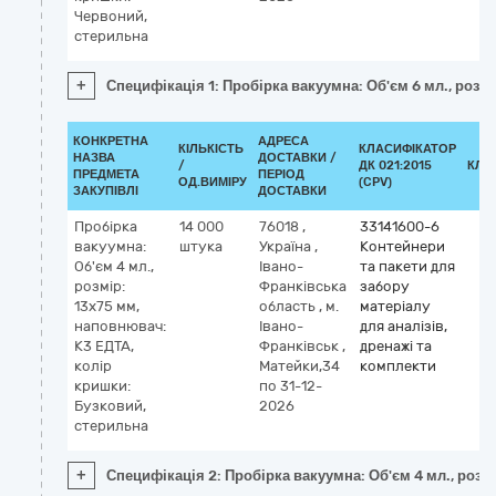
Червоний,
стерильна
+
Специфікація 1: Пробірка вакуумна: Об'єм 6 мл., розм
КОНКРЕТНА
АДРЕСА
КІЛЬКІСТЬ
КЛАСИФІКАТОР
НАЗВА
ДОСТАВКИ /
/
ДК 021:2015
КЛА
ПРЕДМЕТА
ПЕРІОД
ОД.ВИМІРУ
(CPV)
ЗАКУПІВЛІ
ДОСТАВКИ
Пробірка
14 000
76018
,
33141600-6
вакуумна:
штука
Україна
,
Контейнери
Об'єм 4 мл.,
Івано-
та пакети для
розмір:
Франківська
забору
13х75 мм,
область
,
м.
матеріалу
наповнювач:
Івано-
для аналізів,
К3 ЕДТА,
Франківськ
,
дренажі та
колір
Матейки,34
комплекти
кришки:
по 31-12-
Бузковий,
2026
стерильна
+
Специфікація 2: Пробірка вакуумна: Об'єм 4 мл., розм