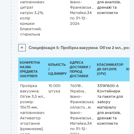
наповнювач:
Івано-
для аналізів,
цитрат
Франківськ
,
дренажі та
натрію 3,2%,
Матейки,34
комплекти
колір
по 31-12-
кришки:
2026
Блакитний,
стерильна
+
Специфікація 5: Пробірка вакуумна: Об'єм 2 мл., розм
КОНКРЕТНА
АДРЕСА
КІЛЬКІСТЬ
КЛАСИФІКАТОР
НАЗВА
ДОСТАВКИ /
/
ДК 021:2015
КЛА
ПРЕДМЕТА
ПЕРІОД
ОД.ВИМІРУ
(CPV)
ЗАКУПІВЛІ
ДОСТАВКИ
Пробірка
10 000
76018
,
33141600-6
вакуумна:
штука
Україна
,
Контейнери
Об'єм 3,5 мл.,
Івано-
та пакети для
розмір:
Франківська
забору
13х75 мм,
область
,
м.
матеріалу
наповнювач:
Івано-
для аналізів,
Активатор
Франківськ
,
дренажі та
згортання
Матейки,34
комплекти
(кремнезем),
по 31-12-