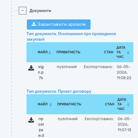
-
Документи
Завантажити архівом
Тип документа: Оголошення про проведення
закупівлі
ДАТА
ФАЙЛ
ПРИВАТНІСТЬ
СТАН
ТА
ЧАС
sig
публічний
Експортовано:
06-05-
n.p
2026,
7s
11:08:22
Тип документа: Проект договору
ДАТА
ФАЙЛ
ПРИВАТНІСТЬ
СТАН
ТА
ЧАС
пр
публічний
Експортовано:
06-05-
обі
2026,
рк
11:07:13
и.d