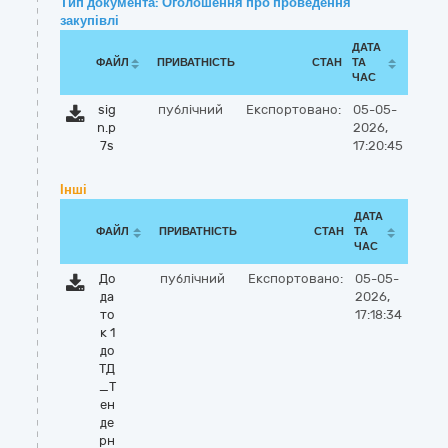
Тип документа: Оголошення про проведення
закупівлі
ДАТА
ФАЙЛ
ПРИВАТНІСТЬ
СТАН
ТА
ЧАС
sig
публічний
Експортовано:
05-05-
n.p
2026,
7s
17:20:45
Інші
ДАТА
ФАЙЛ
ПРИВАТНІСТЬ
СТАН
ТА
ЧАС
До
публічний
Експортовано:
05-05-
да
2026,
то
17:18:34
к 1
до
ТД
_Т
ен
де
рн