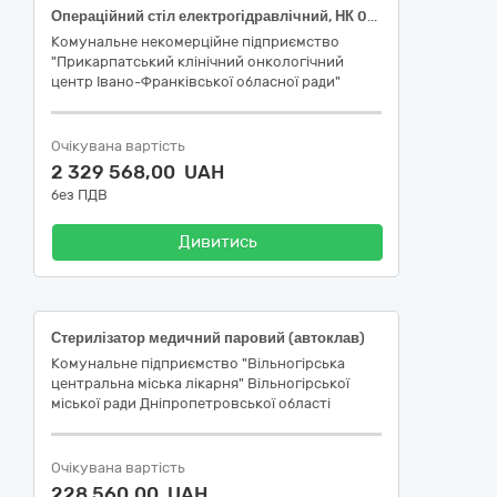
Операційний стіл електрогідравлічний, НК 024:2023: 35379 Стіл операційний універсальний електрогідравлічний/ НК 031:2024: Z12011202 Операційні столи
Комунальне некомерційне підприємство
"Прикарпатський клінічний онкологічний
центр Івано-Франківської обласної ради"
Очікувана вартість
2 329 568,00 UAH
без ПДВ
Дивитись
Стерилізатор медичний паровий (автоклав)
Комунальне підприємство "Вільногірська
центральна міська лікарня" Вільногірської
міської ради Дніпропетровської області
Очікувана вартість
228 560,00 UAH