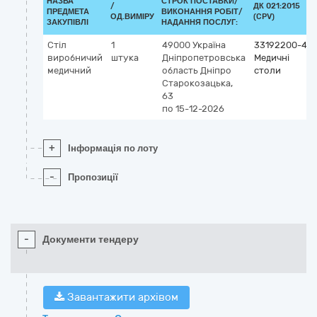
НАЗВА
СТРОК ПОСТАВКИ/
/
ДК 021:2015
ПРЕДМЕТА
ВИКОНАННЯ РОБІТ/
ОД.ВИМІРУ
(CPV)
ЗАКУПІВЛІ
НАДАННЯ ПОСЛУГ:
Стіл
1
49000
Україна
33192200-4
виробничий
штука
Дніпропетровська
Медичні
медичний
область
Дніпро
столи
Старокозацька,
63
по 15-12-2026
+
Інформація по лоту
-
Пропозиції
-
Документи тендеру
Завантажити архівом