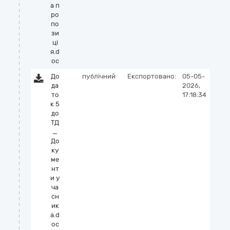
а п
ро
по
зи
ці
я.d
oc
До
публічний
Експортовано:
05-05-
да
2026,
то
17:18:34
к 5
до
ТД
_
До
ку
ме
нт
и у
ча
сн
ик
а.d
oc