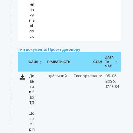
ня
за
ку
пів
лі.
do
cx
Тип документа: Проект договору
ДАТА
ФАЙЛ
ПРИВАТНІСТЬ
СТАН
ТА
ЧАС
До
публічний
Експортовано:
05-05-
да
2026,
то
17:18:34
к 2
до
ТД
_
До
го
ві
р.п