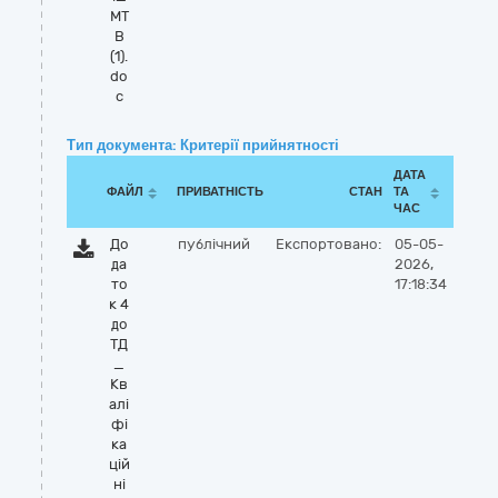
МТ
В
(1).
do
c
Тип документа: Критерії прийнятності
ДАТА
ФАЙЛ
ПРИВАТНІСТЬ
СТАН
ТА
ЧАС
До
публічний
Експортовано:
05-05-
да
2026,
то
17:18:34
к 4
до
ТД
_
Кв
алі
фі
ка
цій
ні