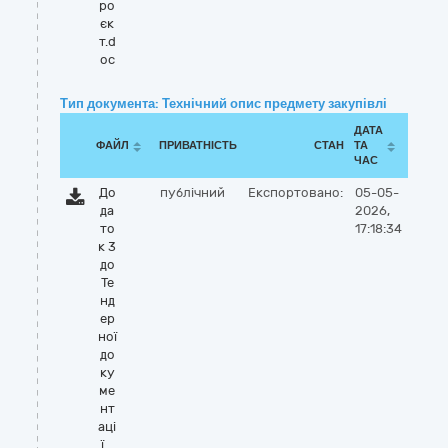
ро
єк
т.d
oc
Тип документа: Технічний опис предмету закупівлі
ДАТА
ФАЙЛ
ПРИВАТНІСТЬ
СТАН
ТА
ЧАС
До
публічний
Експортовано:
05-05-
да
2026,
то
17:18:34
к 3
до
Те
нд
ер
ної
до
ку
ме
нт
аці
ї_