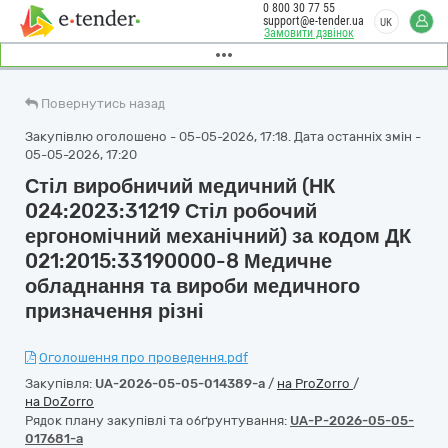
0 800 30 77 55
support@e-tender.ua
UK
Замовити дзвінок
Повернутись назад
Закупівлю оголошено - 05-05-2026, 17:18. Дата останніх змін -
05-05-2026, 17:20
Стіл виробничий медичний (НК
024:2023:31219 Стіл робочий
ергономічний механічний) за кодом ДК
021:2015:33190000-8 Медичне
обладнання та вироби медичного
призначення різні
Оголошення про проведення.pdf
Закупівля:
UA-2026-05-05-014389-a
/
на ProZorro
/
на DoZorro
Рядок плану закупівлі та обґрунтування:
UA-P-2026-05-05-
017681-a