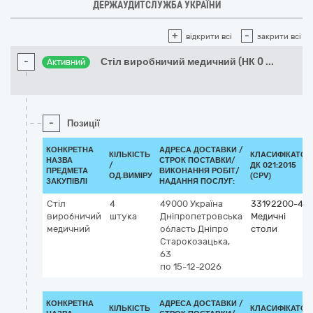
ДЕРЖАУДИТСЛУЖБА УКРАЇНИ
+
-
відкрити всі
закрити всі
-
Стіл виробничий медичний (НК 0
...
Активний
-
Позиції
КОНКРЕТНА
АДРЕСА ДОСТАВКИ /
КІЛЬКІСТЬ
КЛАСИФІКАТОР
НАЗВА
СТРОК ПОСТАВКИ/
/
ДК 021:2015
ПРЕДМЕТА
ВИКОНАННЯ РОБІТ/
ОД.ВИМІРУ
(CPV)
ЗАКУПІВЛІ
НАДАННЯ ПОСЛУГ:
Стіл
4
49000
Україна
33192200-4
виробничий
штука
Дніпропетровська
Медичні
медичний
область
Дніпро
столи
Старокозацька,
63
по 15-12-2026
КОНКРЕТНА
АДРЕСА ДОСТАВКИ /
КІЛЬКІСТЬ
КЛАСИФІКАТОР