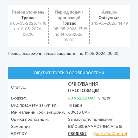
Період уточнень
Період подачі
Аукціон
Триває
пропозицій
Очікується
з 05-05-2026, 17:18
Триває
з
15-05-2026, 14:49
по 11-05-2026,
з 05-05-2026, 17:18
00:00
по 14-05-2026,
09:00
Період оскарження умов закупівлі - по
11-05-2026, 00:00
ВІДКРИТІ ТОРГИ З ОСОБЛИВОСТЯМИ
ОЧІКУВАННЯ
Статус:
ПРОПОЗИЦІЙ
Бюджет:
60 932,62
UAH
(з ПДВ)
Вид предмету закупівлі:
Товари
Мінімальний крок аукціону:
609,33 UAH
Оцінка пропозицій:
За вартістю придбання
Замовник:
ВІЙСЬКОВА ЧАСТИНА А4615
ЄДРПОУ:
08015857
Досьє YouControl