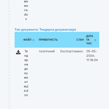
ви
мо
ги.
do
c
Тип документа: Тендерна документація
ДАТА
ФАЙЛ
ПРИВАТНІСТЬ
СТАН
ТА
ЧАС
Те
публічний
Експортовано:
05-05-
нд
2026,
ер
17:18:34
на
до
ку
ме
нт
аці
я.d
oc