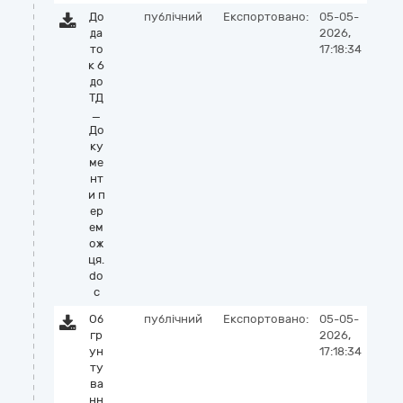
До
публічний
Експортовано:
05-05-
да
2026,
то
17:18:34
к 6
до
ТД
_
До
ку
ме
нт
и п
ер
ем
ож
ця.
do
c
Об
публічний
Експортовано:
05-05-
гр
2026,
ун
17:18:34
ту
ва
нн