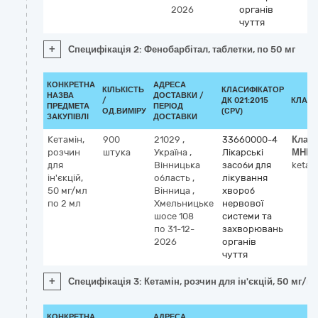
2026
органів
чуття
+
Специфікація 2: Фенобарбітал, таблетки, по 50 мг
КОНКРЕТНА
АДРЕСА
КІЛЬКІСТЬ
КЛАСИФІКАТОР
НАЗВА
ДОСТАВКИ /
/
ДК 021:2015
КЛАСИ
ПРЕДМЕТА
ПЕРІОД
ОД.ВИМІРУ
(CPV)
ЗАКУПІВЛІ
ДОСТАВКИ
Кетамін,
900
21029
,
33660000-4
Клас
розчин
штука
Україна
,
Лікарські
МНН
для
Вінницька
засоби для
ketam
ін'єкцій,
область
,
лікування
50 мг/мл
Вінница
,
хвороб
по 2 мл
Хмельницьке
нервової
шосе 108
системи та
по 31-12-
захворювань
2026
органів
чуття
+
Специфікація 3: Кетамін, розчин для ін'єкцій, 50 мг/м
КОНКРЕТНА
АДРЕСА