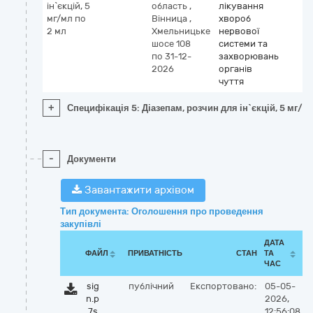
ін`єкцій, 5
область
,
лікування
мг/мл по
Вінница
,
хвороб
2 мл
Хмельницьке
нервової
шосе 108
системи та
по 31-12-
захворювань
2026
органів
чуття
+
Специфікація 5: Діазепам, розчин для ін`єкцій, 5 мг/м
-
Документи
Завантажити архівом
Тип документа: Оголошення про проведення
закупівлі
ДАТА
ФАЙЛ
ПРИВАТНІСТЬ
СТАН
ТА
ЧАС
sig
публічний
Експортовано:
05-05-
n.p
2026,
7s
12:56:08