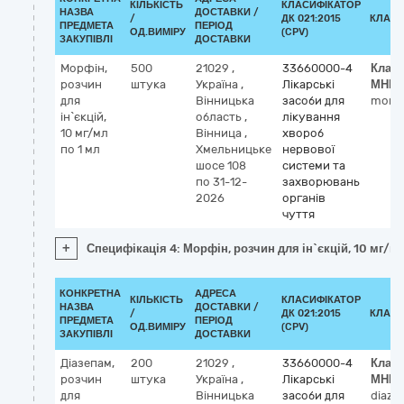
КІЛЬКІСТЬ
КЛАСИФІКАТОР
НАЗВА
ДОСТАВКИ /
/
ДК 021:2015
КЛАСИ
ПРЕДМЕТА
ПЕРІОД
ОД.ВИМІРУ
(CPV)
ЗАКУПІВЛІ
ДОСТАВКИ
Морфін,
500
21029
,
33660000-4
Клас
розчин
штука
Україна
,
Лікарські
МНН
для
Вінницька
засоби для
morph
ін`єкцій,
область
,
лікування
10 мг/мл
Вінница
,
хвороб
по 1 мл
Хмельницьке
нервової
шосе 108
системи та
по 31-12-
захворювань
2026
органів
чуття
+
Специфікація 4: Морфін, розчин для ін`єкцій, 10 мг/мл
КОНКРЕТНА
АДРЕСА
КІЛЬКІСТЬ
КЛАСИФІКАТОР
НАЗВА
ДОСТАВКИ /
/
ДК 021:2015
КЛАСИ
ПРЕДМЕТА
ПЕРІОД
ОД.ВИМІРУ
(CPV)
ЗАКУПІВЛІ
ДОСТАВКИ
Діазепам,
200
21029
,
33660000-4
Клас
розчин
штука
Україна
,
Лікарські
МНН
для
Вінницька
засоби для
diaze