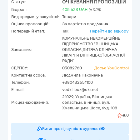
ОЧІКУВАННЯ ПРОПОЗИЦІЙ
Статус:
Бюджет:
405 623
UAH
(з ПДВ)
Вид предмету закупівлі:
Товари
Оцінка пропозицій:
За вартістю придбання
Попередній етап:
Так
Перейти до відбору
КОМУНАЛЬНЕ НЕКОМЕРЦІЙНЕ
ПІДПРИЄМСТВО "ВІННИЦЬКА
Замовник:
ОБЛАСНА ДИТЯЧА КЛІНІЧНА
ЛІКАРНЯ ВІННИЦЬКОЇ ОБЛАСНОЇ
РАДИ"
ЄДРПОУ:
03082760
Досьє YouControl
Контактна особа:
Людмила Наконечна
Телефон:
+380432551100
E-mail:
vodkl-bux@ukr.net
21029,
Україна
,
Вінницька
Місцезнаходження:
область,
м. Вінниця,
вул.
Хмельницьке Шосе, буд. 108
0
Витяг про відсутність судимості