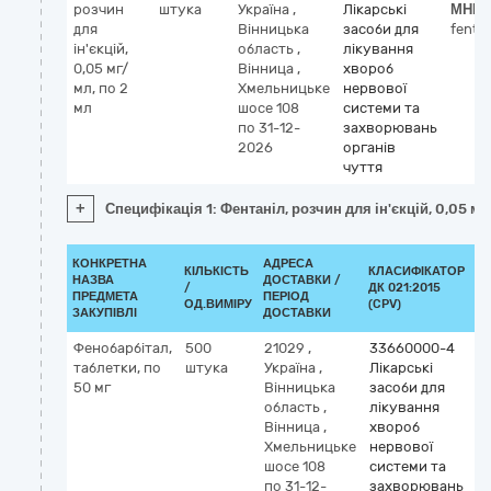
розчин
штука
Україна
,
Лікарські
МНН
для
Вінницька
засоби для
fenta
ін'єкцій,
область
,
лікування
0,05 мг/
Вінница
,
хвороб
мл, по 2
Хмельницьке
нервової
мл
шосе 108
системи та
по 31-12-
захворювань
2026
органів
чуття
+
Специфікація 1: Фентаніл, розчин для ін'єкцій, 0,05 мг
КОНКРЕТНА
АДРЕСА
КІЛЬКІСТЬ
КЛАСИФІКАТОР
НАЗВА
ДОСТАВКИ /
/
ДК 021:2015
К
ПРЕДМЕТА
ПЕРІОД
ОД.ВИМІРУ
(CPV)
ЗАКУПІВЛІ
ДОСТАВКИ
Фенобарбітал,
500
21029
,
33660000-4
К
таблетки, по
штука
Україна
,
Лікарські
М
50 мг
Вінницька
засоби для
p
область
,
лікування
Вінница
,
хвороб
Хмельницьке
нервової
шосе 108
системи та
по 31-12-
захворювань