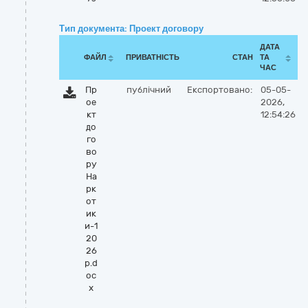
Тип документа: Проект договору
ДАТА
ФАЙЛ
ПРИВАТНІСТЬ
СТАН
ТА
ЧАС
Пр
публічний
Експортовано:
05-05-
ое
2026,
кт
12:54:26
до
го
во
ру
На
рк
от
ик
и-1
20
26
р.d
oc
x