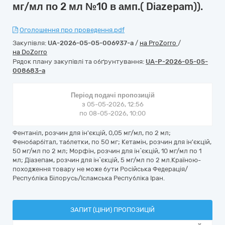
мг/мл по 2 мл №10 в амп.( Diazepam)).
Оголошення про проведення.pdf
Закупівля:
UA-2026-05-05-006937-a
/
на ProZorro
/
на DoZorro
Рядок плану закупівлі та обґрунтування:
UA-P-2026-05-05-
008683-a
Період подачі пропозицій
з 05-05-2026, 12:56
по 08-05-2026, 10:00
Фентаніл, розчин для ін'єкцій, 0,05 мг/мл, по 2 мл;
Фенобарбітал, таблетки, по 50 мг; Кетамін, розчин для ін'єкцій,
50 мг/мл по 2 мл; Морфін, розчин для ін`єкцій, 10 мг/мл по 1
мл; Діазепам, розчин для ін`єкцій, 5 мг/мл по 2 мл.Країною-
походження товару не може бути Російська Федерація/
Республіка Білорусь/Ісламська Республіка Іран.
ЗАПИТ (ЦІНИ) ПРОПОЗИЦІЙ