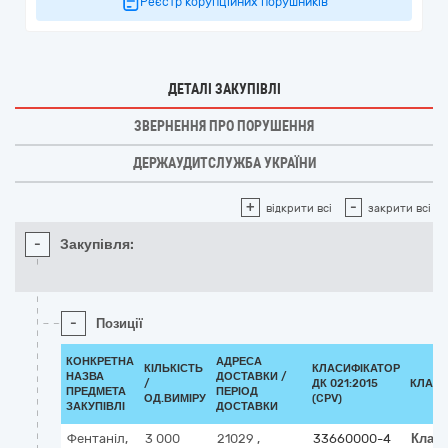
Реєстр корупційних порушників
ДЕТАЛІ ЗАКУПІВЛІ
ЗВЕРНЕННЯ ПРО ПОРУШЕННЯ
ДЕРЖАУДИТСЛУЖБА УКРАЇНИ
+
-
відкрити всі
закрити всі
-
Закупівля:
-
Позиції
КОНКРЕТНА
АДРЕСА
КІЛЬКІСТЬ
КЛАСИФІКАТОР
НАЗВА
ДОСТАВКИ /
/
ДК 021:2015
КЛАСИ
ПРЕДМЕТА
ПЕРІОД
ОД.ВИМІРУ
(CPV)
ЗАКУПІВЛІ
ДОСТАВКИ
Фентаніл,
3 000
21029
,
33660000-4
Клас