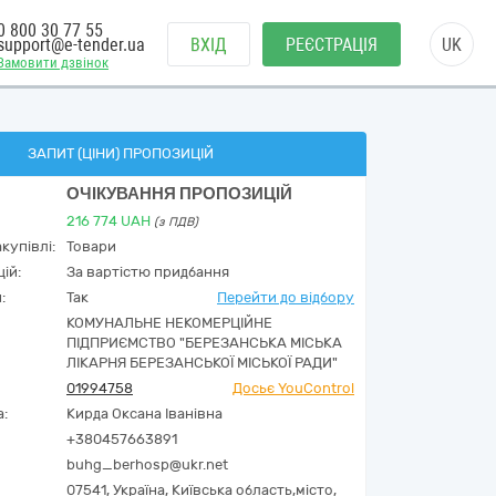
0 800 30 77 55
support@e-tender.ua
ВХІД
РЕЄСТРАЦІЯ
UK
Замовити дзвінок
ЗАПИТ (ЦІНИ) ПРОПОЗИЦІЙ
ОЧІКУВАННЯ ПРОПОЗИЦІЙ
216 774
UAH
(з ПДВ)
купівлі:
Товари
ій:
За вартістю придбання
:
Так
Перейти до відбору
КОМУНАЛЬНЕ НЕКОМЕРЦІЙНЕ
ПІДПРИЄМСТВО "БЕРЕЗАНСЬКА МІСЬКА
ЛІКАРНЯ БЕРЕЗАНСЬКОЇ МІСЬКОЇ РАДИ"
01994758
Досьє YouControl
а:
Кирда Оксана Іванівна
+380457663891
buhg_berhosp@ukr.net
07541,
Україна
,
Київська область,
місто,