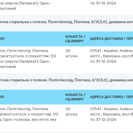
чо-ріжуча (Таперкат), Одно-
по 31-12-2026
іолетовий
ічна стерильна з голкою, Полігліколід, Плетена, 2/0(3,0), довжина нит
КІЛЬКІСТЬ /
ВЛІ
АДРЕСА ДОСТАВКИ / ПЕ
ОД.ВИМІРУ
ою, Полігліколід, Плетена,
60
07541
,
Україна
,
Київсь
озсмоктується, з покриттям, 1/2
штука
місто
,
Березань, вул.
чо-ріжуча (Таперкат), Одно-
по 31-12-2026
іолетовий
ічна стерильна з голкою, Полігліколід, Плетена, 2/0(3,0), довжина нит
КІЛЬКІСТЬ /
ВЛІ
АДРЕСА ДОСТАВКИ / ПЕ
ОД.ВИМІРУ
ою, Полігліколід, Плетена,
60
07541
,
Україна
,
Київсь
розсмоктується, з покриттям, 1/2
штука
місто
,
Березань, вул.
а, Одно-голкова, без петлі, без
по 31-12-2026