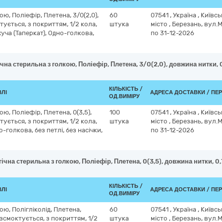
ю, Поліефір, Плетена, 3/0(2,0),
60
07541
,
Україна
,
Київсь
тується, з покриттям, 1/2 кола,
штука
місто
,
Березань, вул.
уча (Таперкат), Одно-голкова,
по 31-12-2026
чна стерильна з голкою, Поліефір, Плетена, 3/0(2,0), довжина нитки, 0
КІЛЬКІСТЬ /
ВЛІ
АДРЕСА ДОСТАВКИ / ПЕ
ОД.ВИМІРУ
ю, Поліефір, Плетена, 0(3,5),
100
07541
,
Україна
,
Київсь
тується, з покриттям, 1/2 кола,
штука
місто
,
Березань, вул.
о-голкова, без петлі, без насічки,
по 31-12-2026
ічна стерильна з голкою, Поліефір, Плетена, 0(3,5), довжина нитки, 0,7
КІЛЬКІСТЬ /
ВЛІ
АДРЕСА ДОСТАВКИ / ПЕ
ОД.ВИМІРУ
ою, Полігліколід, Плетена,
60
07541
,
Україна
,
Київсь
розсмоктується, з покриттям, 1/2
штука
місто
,
Березань, вул.