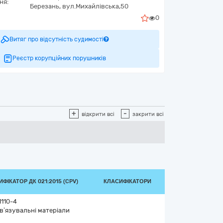
ня:
Березань, вул.Михайлівська,50
0
Витяг про відсутність судимості
Реєстр корупційних порушників
+
-
відкрити всі
закрити всі
ФІКАТОР ДК 021:2015 (CPV)
КЛАСИФІКАТОРИ
1110-4
в’язувальні матеріали