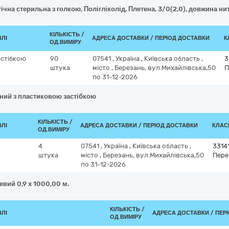
ічна стерильна з голкою, Полігліколід, Плетена, 3/0(2,0), довжина нит
КІЛЬКІСТЬ /
ВЛІ
АДРЕСА ДОСТАВКИ / ПЕРІОД ДОСТАВКИ
К
ОД.ВИМІРУ
астібкою
90
07541
,
Україна
,
Київська область
,
3
штука
місто
,
Березань, вул.Михайлівська,50
П
по 31-12-2026
зний з пластиковою застібкою
КІЛЬКІСТЬ /
ВЛІ
АДРЕСА ДОСТАВКИ / ПЕРІОД ДОСТАВКИ
КЛАСИ
ОД.ВИМІРУ
4
07541
,
Україна
,
Київська область
,
3314
штука
місто
,
Березань, вул.Михайлівська,50
Пере
по 31-12-2026
евий 0,9 x 1000,00 м.
КІЛЬКІСТЬ /
ВЛІ
АДРЕСА ДОСТАВКИ / ПЕР
ОД.ВИМІРУ