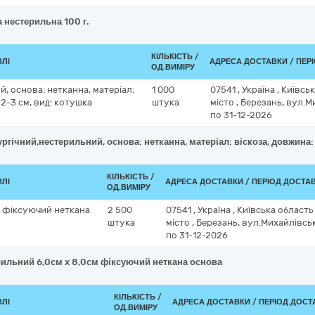
 нестерильна 100 г.
КІЛЬКІСТЬ /
ВЛІ
АДРЕСА ДОСТАВКИ / ПЕР
ОД.ВИМІРУ
, основа: нетканна, матеріал:
1 000
07541
,
Україна
,
Київсь
 2-3 см, вид: котушка
штука
місто
,
Березань, вул.М
по 31-12-2026
ургічний,нестерильний, основа: нетканна, матеріал: віскоза, довжина:
КІЛЬКІСТЬ /
ВЛІ
АДРЕСА ДОСТАВКИ / ПЕРІОД ДОСТА
ОД.ВИМІРУ
м фіксуючий неткана
2 500
07541
,
Україна
,
Київська област
штука
місто
,
Березань, вул.Михайлівсь
по 31-12-2026
рильний 6,0см x 8,0см фіксуючий неткана основа
КІЛЬКІСТЬ /
ВЛІ
АДРЕСА ДОСТАВКИ / ПЕРІОД ДОСТ
ОД.ВИМІРУ