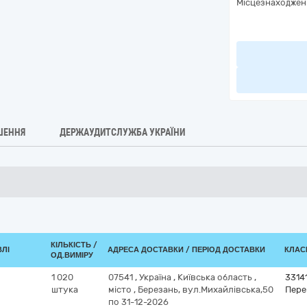
Місцезнаходжен
ШЕННЯ
ДЕРЖАУДИТСЛУЖБА УКРАЇНИ
КІЛЬКІСТЬ /
ВЛІ
АДРЕСА ДОСТАВКИ / ПЕРІОД ДОСТАВКИ
КЛАСИ
ОД.ВИМІРУ
1 020
07541
,
Україна
,
Київська область
,
3314
штука
місто
,
Березань, вул.Михайлівська,50
Пере
по 31-12-2026