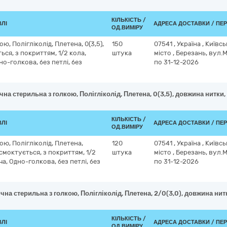
КІЛЬКІСТЬ /
ВЛІ
АДРЕСА ДОСТАВКИ / ПЕ
ОД.ВИМІРУ
ю, Полігліколід, Плетена, 0(3,5),
150
07541
,
Україна
,
Київсь
ься, з покриттям, 1/2 кола,
штука
місто
,
Березань, вул.
но-голкова, без петлі, без
по 31-12-2026
чна стерильна з голкою, Полігліколід, Плетена, 0(3,5), довжина нитки,
КІЛЬКІСТЬ /
ВЛІ
АДРЕСА ДОСТАВКИ / ПЕ
ОД.ВИМІРУ
ою, Полігліколід, Плетена,
120
07541
,
Україна
,
Київсь
озсмоктується, з покриттям, 1/2
штука
місто
,
Березань, вул.
а, Одно-голкова, без петлі, без
по 31-12-2026
чна стерильна з голкою, Полігліколід, Плетена, 2/0(3,0), довжина нитк
КІЛЬКІСТЬ /
ВЛІ
АДРЕСА ДОСТАВКИ / ПЕ
ОД.ВИМІРУ