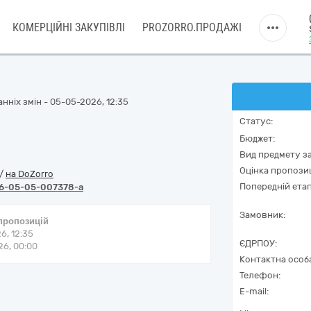
КОМЕРЦІЙНІ ЗАКУПІВЛІ
PROZORRO.ПРОДАЖІ
нніх змін - 05-05-2026, 12:35
Статус:
Бюджет:
Вид предмету за
Оцінка пропозиц
/
на DoZorro
Попередній етап
6-05-05-007378-a
Замовник:
 пропозицій
6, 12:35
ЄДРПОУ:
6, 00:00
Контактна особ
Телефон:
E-mail: