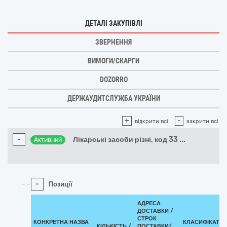
ДЕТАЛІ ЗАКУПІВЛІ
ЗВЕРНЕННЯ
ВИМОГИ/СКАРГИ
DOZORRO
ДЕРЖАУДИТСЛУЖБА УКРАЇНИ
+
-
відкрити всі
закрити всі
-
Лікарські засоби різні, код 33
...
Активний
-
Позиції
АДРЕСА
ДОСТАВКИ /
СТРОК
КОНКРЕТНА НАЗВА
КЛАСИФІКАТО
КІЛЬКІСТЬ /
ПОСТАВКИ/