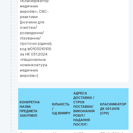
«Класифікатор
медичних
виробів»; CBC-
реактиви
(розчини для
очистки/
розведення/
лізування/
проточні рідини),
код W0103010105
за НК 031:2024
«Національна
номенклатура
медичних
виробів»)
АДРЕСА
ДОСТАВКИ /
КОНКРЕТНА
СТРОК
КІЛЬКІСТЬ
КЛАСИФІКАТОР
НАЗВА
ПОСТАВКИ/
/
ДК 021:2015
К
ПРЕДМЕТА
ВИКОНАННЯ
ОД.ВИМІРУ
(CPV)
ЗАКУПІВЛІ
РОБІТ/
НАДАННЯ
ПОСЛУГ: