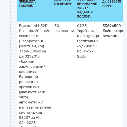
ПРЕДМЕТА
ДК 021:2015
ОД.ВИМІРУ
ВИКОНАННЯ
ЗАКУПІВЛІ
(CPV)
РОБІТ/
НАДАННЯ
ПОСЛУГ:
Реагент «M-52D
30
01133
33696500-0
Diluent», 20 л, або
паковання
Україна
м.
Лабораторні
еквівалент
Київ
вулиця
реактиви
(Лабораторні
Госпітальна,
реактиви, код
будинок 18
33696500-0 за
по 01-12-
ДК 021:2015
2026
«Єдиний
закупівельний
словник»;
Буферний
розчинник
зразків IVD
(діагностика in
vitro),
автоматичні/
напівавтоматичні
системи, код
58237 за НК
024:2023