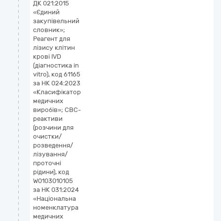
ДК 021:2015
vi
«Єдиний
закупівельний
словник»;
Реагент для
лізису клітин
крові IVD
(діагностика in
vitro), код 61165
за НК 024:2023
«Класифікатор
медичних
виробів»; CBC-
реактиви
(розчини для
очистки/
розведення/
лізування/
проточні
рідини), код
W0103010105
за НК 031:2024
«Національна
номенклатура
медичних