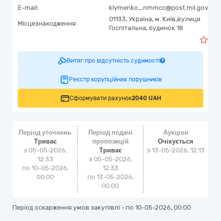
E-mail:
klymenko_nmmcc@post.mil.gov.ua
01133,
Україна
,
м. Київ,
вулиця
Місцезнаходження:
Госпітальна, будинок 18
1
Витяг про відсутність судимості
Реєстр корупційних порушників
Сформувати рахунок
2040 UAH
Період уточнень
Період подачі
Аукціон
Триває
пропозицій
Очікується
з 05-05-2026,
Триває
з
13-05-2026, 12:13
12:33
з 05-05-2026,
по 10-05-2026,
12:33
00:00
по 13-05-2026,
00:00
Період оскарження умов закупівлі - по
10-05-2026, 00:00