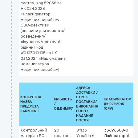
систем, код 59058 за
НК 024:2023
«Класифікатор
медичних виробів»;
CBC-реактиви
(розчини для очистки/
розведення/
лізування/проточні
рідини), код
W0103010105 за НК
031:2024 «Національна
номенклатура
медичних виробів»)
АДРЕСА
ДОСТАВКИ /
КОНКРЕТНА
СТРОК
КІЛЬКІСТЬ
КЛАСИФІКАТОР
НАЗВА
ПОСТАВКИ/
/
ДК 021:2015
К
ПРЕДМЕТА
ВИКОНАННЯ
ОД.ВИМІРУ
(CPV)
ЗАКУПІВЛІ
РОБІТ/
НАДАННЯ
ПОСЛУГ:
Контрольний
20
01133
33696500-0
К
матеріал BC-
флакон
Україна
м.
Лабораторні
G