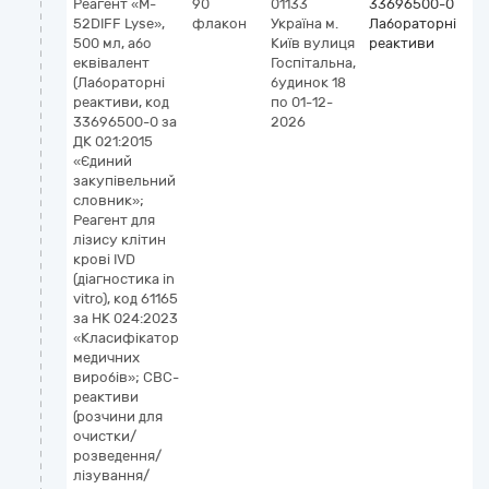
Реагент «M-
90
01133
33696500-0
К
52DIFF Lyse»,
флакон
Україна
м.
Лабораторні
G
500 мл, або
Київ
вулиця
реактиви
6
еквівалент
Госпітальна,
д
(Лабораторні
будинок 18
к
реактиви, код
по 01-12-
I
33696500-0 за
2026
(
ДК 021:2015
vi
«Єдиний
закупівельний
словник»;
Реагент для
лізису клітин
крові IVD
(діагностика in
vitro), код 61165
за НК 024:2023
«Класифікатор
медичних
виробів»; CBC-
реактиви
(розчини для
очистки/
розведення/
лізування/