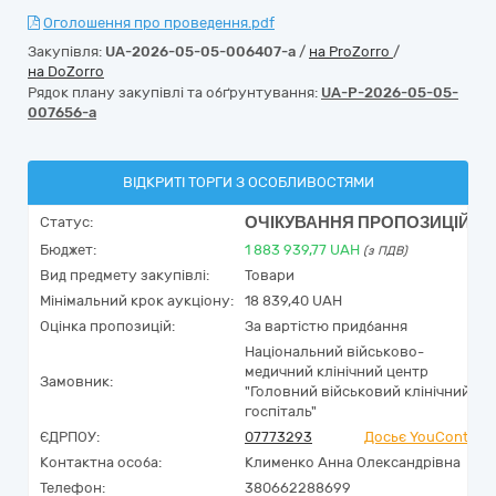
Оголошення про проведення.pdf
Закупівля:
UA-2026-05-05-006407-a
/
на ProZorro
/
на DoZorro
Рядок плану закупівлі та обґрунтування:
UA-P-2026-05-05-
007656-a
ВІДКРИТІ ТОРГИ З ОСОБЛИВОСТЯМИ
ОЧІКУВАННЯ ПРОПОЗИЦІЙ
Статус:
Бюджет:
1 883 939,77
UAH
(з ПДВ)
Вид предмету закупівлі:
Товари
Мінімальний крок аукціону:
18 839,40 UAH
Оцінка пропозицій:
За вартістю придбання
Національний військово-
медичний клінічний центр
Замовник:
"Головний військовий клінічний
госпіталь"
ЄДРПОУ:
07773293
Досьє YouControl
Контактна особа:
Клименко Анна Олександрівна
Телефон:
380662288699