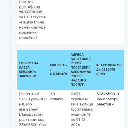
проточні
рідини), код
W0103010105
за НК 031:2024
«Національна
номенклатура
медичних
виробів»)
АДРЕСА
ДОСТАВКИ /
КОНКРЕТНА
СТРОК
КІЛЬКІСТЬ
КЛАСИФІКАТОР
НАЗВА
ПОСТАВКИ/
/
ДК 021:2015
К
ПРЕДМЕТА
ВИКОНАННЯ
ОД.ВИМІРУ
(CPV)
ЗАКУПІВЛІ
РОБІТ/
НАДАННЯ
ПОСЛУГ:
Реагент «M-
30
01133
33696500-0
К
52LH Lyse», 100
флакон
Україна
м.
Лабораторні
G
мл, або
Київ
вулиця
реактиви
6
еквівалент
Госпітальна,
д
(Лабораторні
будинок 18
к
реактиви, код
по 01-12-
I
33696500-0 за
2026
(