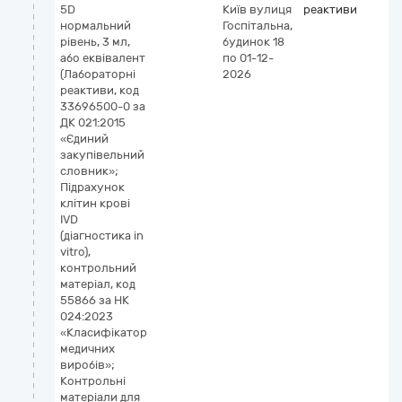
5D
Київ
вулиця
реактиви
5
нормальний
Госпітальна,
П
рівень, 3 мл,
будинок 18
к
або еквівалент
по 01-12-
I
(Лабораторні
2026
(
реактиви, код
vi
33696500-0 за
к
ДК 021:2015
м
«Єдиний
закупівельний
словник»;
Підрахунок
клітин крові
IVD
(діагностика in
vitro),
контрольний
матеріал, код
55866 за НК
024:2023
«Класифікатор
медичних
виробів»;
Контрольні
матеріали для