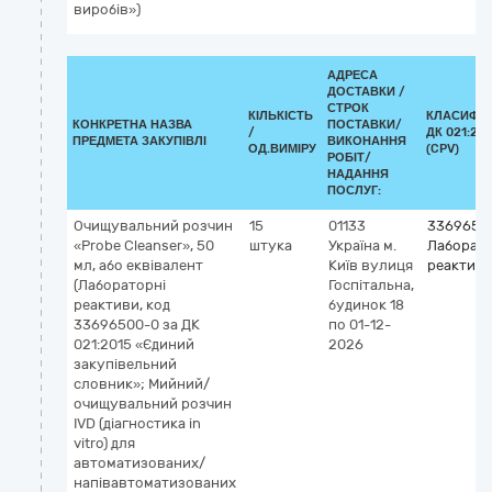
виробів»)
АДРЕСА
ДОСТАВКИ /
СТРОК
КІЛЬКІСТЬ
КЛАСИФІК
КОНКРЕТНА НАЗВА
ПОСТАВКИ/
/
ДК 021:201
ПРЕДМЕТА ЗАКУПІВЛІ
ВИКОНАННЯ
ОД.ВИМІРУ
(CPV)
РОБІТ/
НАДАННЯ
ПОСЛУГ:
Очищувальний розчин
15
01133
3369650
«Probe Cleanser», 50
штука
Україна
м.
Лаборато
мл, або еквівалент
Київ
вулиця
реактив
(Лабораторні
Госпітальна,
реактиви, код
будинок 18
33696500-0 за ДК
по 01-12-
021:2015 «Єдиний
2026
закупівельний
словник»; Мийний/
очищувальний розчин
IVD (діагностика in
vitro) для
автоматизованих/
напівавтоматизованих