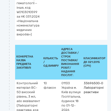
гематології –
інше, код
W0103010599
за НК 031:2024
«Національна
номенклатура
медичних
виробів»)
АДРЕСА
ДОСТАВКИ /
КОНКРЕТНА
СТРОК
КІЛЬКІСТЬ
КЛАСИФІКАТОР
НАЗВА
ПОСТАВКИ/
/
ДК 021:2015
К
ПРЕДМЕТА
ВИКОНАННЯ
ОД.ВИМІРУ
(CPV)
ЗАКУПІВЛІ
РОБІТ/
НАДАННЯ
ПОСЛУГ:
Контрольний
10
01133
33696500-0
К
матеріал BC-
флакон
Україна
м.
Лабораторні
G
5D високий
Київ
вулиця
реактиви
5
рівень, 3 мл,
Госпітальна,
П
або еквівалент
будинок 18
к
(Лабораторні
по 01-12-
I
реактиви, код
2026
(