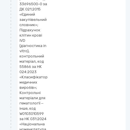
33696500-0 за
vi
ДК 021:2015
к
«Єдиний
м
закупівельний
словник»;
Підрахунок
клітин крові
IVD
(діагностика in
vitro),
контрольний
матеріал, код
55866 за НК
024:2023
«Класифікатор
медичних
виробів»;
Контрольні
матеріали для
гематології –
інше, код
W0103010599
за НК 031:2024
«Національна
номенклатура