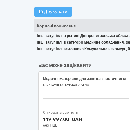
Друкувати
Корисні посилання
Інші закупівлі в регіоні Дніпропетровська област
Інші закупівлі в категорії Медичне обладнання, ф
Інші закупівлі замовника Комунальне некомерці
Вас може зацікавити
Медичні матеріали для занять із тактичної медицини (згідно коду ДК 021:2015: 33140000-3 — Медичні матеріали)
Військова частина А5018
Очікувана вартість
149 997,00 UAH
без ПДВ