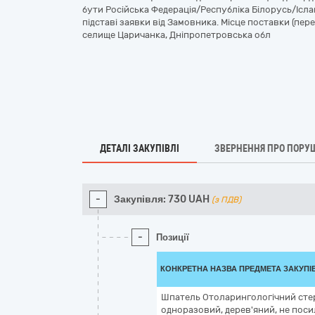
бути Російська Федерація/Республіка Білорусь/Ісла
підставі заявки від Замовника. Місце поставки (пере
селище Царичанка, Дніпропетровська обл
ДЕТАЛІ ЗАКУПІВЛІ
ЗВЕРНЕННЯ ПРО ПОРУ
-
Закупівля:
730
UAH
(з ПДВ)
-
Позиції
КОНКРЕТНА НАЗВА ПРЕДМЕТА ЗАКУПІ
Шпатель Отоларингологічний сте
одноразовий, дерев'яний, не пос