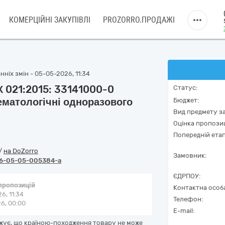
КОМЕРЦІЙНІ ЗАКУПІВЛІ
PROZORRO.ПРОДАЖІ
ніх змін - 05-05-2026, 11:34
 021:2015: 33141000-0
Статус:
гематологічні одноразового
Бюджет:
Вид предмету за
Оцінка пропозиц
Попередній етап
/
на DoZorro
Замовник:
6-05-05-005384-a
ЄДРПОУ:
 пропозицій
Контактна особ
6, 11:34
Телефон:
6, 00:00
E-mail:
жує, що країною-походження товару не може