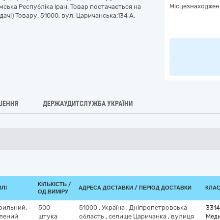
Місцезнаходжен
мська Республіка Іран. Товар постачається на
дачі) Товару: 51000, вул. Царичанська,134 А,
ШЕННЯ
ДЕРЖАУДИТСЛУЖБА УКРАЇНИ
КІЛЬКІСТЬ /
ВЛІ
АДРЕСА ДОСТАВКИ / ПЕРІОД ДОСТАВКИ
КЛАС
ОД.ВИМІРУ
рильний,
500
51000
,
Україна
,
Дніпропетровська
3314
илений
штука
область
,
селище Царичанка
,
вулиця
Меди