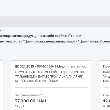
ь
армацевтична продукція та засоби особистої гігієни
йне товариство "Царичанська центральна лікарня" Царичанської сел
ДК 021:2015 - 33140000-3 Медичні матеріали (НК 024:2023: 59049 — Підкладка медична текстильна загального призначення нестерильна, НК 031:2024: M01020201 ПІДКЛАДКА З ПРОГУМОВАНОЇ ЦЕЛЮЛОЗНОЇ ВОВНИ; НК 024:2023: 37468 - Дзеркало вагінальне одноразового використання, НК 031:2024: U089006 - ВАГІНАЛЬНІ ДЗЕРКАЛЬЦЯ, ОДНОРАЗОВІ)
КОМУНАЛЬНЕ НЕКОМЕРЦІЙНЕ ПІДПРИЄМСТВО
Ком
"ТАЛЬНІВСЬКА БАГАТОПРОФІЛЬНА ЛІКАРНЯ"
"Анд
ТАЛЬНІВСЬКОЇ МІСЬКОЇ РАДИ
місь
Очікувана вартість
Очік
37 900,00 UAH
12
з ПДВ
з П