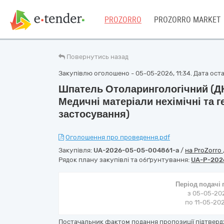
PROZORRO
PROZORRO MARKET
Повернутись назад
Закупівлю оголошено - 05-05-2026, 11:34. Дата остан
Шпатель Отоларингологічний (ДК
Медичні матеріали нехімічні та 
застосування)
Оголошення про проведення.pdf
Закупівля:
UA-2026-05-05-004861-a
/
на ProZorro
Рядок плану закупівлі та обґрунтування:
UA-P-202
Період подачі
з 05-05-202
по 11-05-202
Постачальник фактом подання пропозиції підтверд