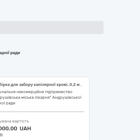
ищної ради
Пробірка для забору капілярної крові, 0,2 мл, ЕДТА К3, бузкова кришка, без капіляру
унальне некомерційне підприємство
рушівська міська лікарня" Андрушівської
кої ради
увана вартість
 000,00 UAH
ДВ