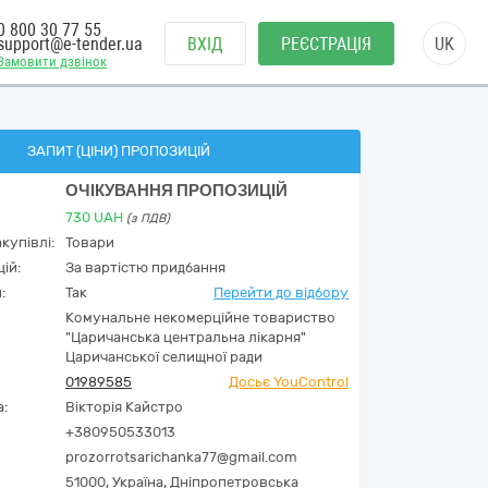
0 800 30 77 55
support@e-tender.ua
ВХІД
РЕЄСТРАЦІЯ
UK
Замовити дзвінок
ЗАПИТ (ЦІНИ) ПРОПОЗИЦІЙ
ОЧІКУВАННЯ ПРОПОЗИЦІЙ
730
UAH
(з ПДВ)
купівлі:
Товари
ій:
За вартістю придбання
:
Так
Перейти до відбору
Комунальне некомерційне товариство
"Царичанська центральна лікарня"
Царичанської селищної ради
01989585
Досьє YouControl
а:
Вікторія Кайстро
+380950533013
prozorrotsarichanka77@gmail.com
51000,
Україна
,
Дніпропетровська