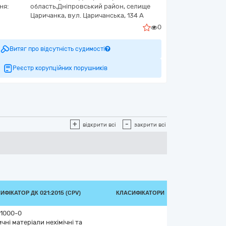
ня:
область,
Дніпровський район, селище
Царичанка,
вул. Царичанська, 134 А
0
Витяг про відсутність судимості
Реєстр корупційних порушників
+
-
відкрити всі
закрити всі
ИФІКАТОР ДК 021:2015 (CPV)
КЛАСИФІКАТОРИ
1000-0
чні матеріали нехімічні та