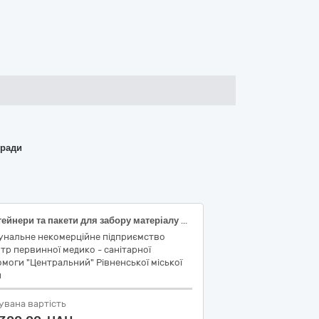
 ради
Контейнери та пакети для забору матеріалу для аналізів, дренажі та комплекти
унальне некомерційне підприємство
тр первинної медико - санітарної
моги "Центральний" Рівненської міської
и
увана вартість