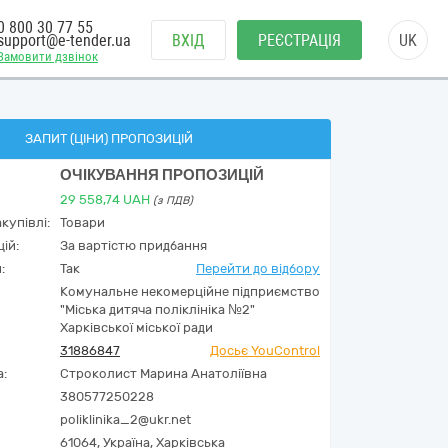
0 800 30 77 55
support@e-tender.ua
ВХІД
РЕЄСТРАЦІЯ
UK
Замовити дзвінок
ЗАПИТ (ЦІНИ) ПРОПОЗИЦІЙ
ОЧІКУВАННЯ ПРОПОЗИЦІЙ
29 558,74
UAH
(з ПДВ)
купівлі:
Товари
ій:
За вартістю придбання
:
Так
Перейти до відбору
Комунальне некомерційне підприємство
"Міська дитяча поліклініка №2"
Харківської міської ради
31886847
Досьє YouControl
а:
Строколист Марина Анатоліївна
380577250228
poliklinika_2@ukr.net
61064,
Україна
,
Харківська