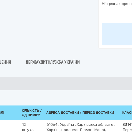
Місцезнаходжен
ШЕННЯ
ДЕРЖАУДИТСЛУЖБА УКРАЇНИ
КІЛЬКІСТЬ /
ВЛІ
АДРЕСА ДОСТАВКИ / ПЕРІОД ДОСТАВКИ
КЛАСИ
ОД.ВИМІРУ
12
61064
,
Україна
,
Харківська область
,
3314
штука
Харків
,
проспект Любові Малої,
Пере