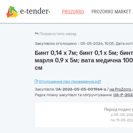
PROZORRO
PROZORRO MARKET
Повернутись назад
Закупівлю оголошено - 05-05-2026, 10:05. Дата оста
Бинт 0,14 х 7м; бинт 0,1 х 5м; б
марля 0,9 х 5м; вата медична 10
см
Оголошення про проведення.pdf
Закупівля:
UA-2026-05-05-001964-a
/
на ProZorro
Рядок плану закупівлі та обґрунтування:
UA-P-202
Період подачі
з 05-05-202
по 11-05-202