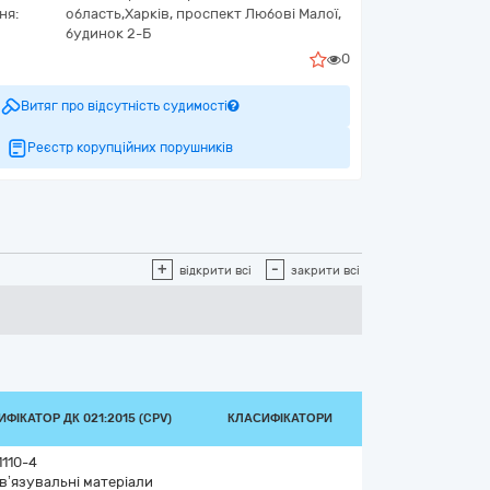
ня:
область,
Харків,
проспект Любові Малої,
будинок 2-Б
0
Витяг про відсутність судимості
Реєстр корупційних порушників
+
-
відкрити всі
закрити всі
ФІКАТОР ДК 021:2015 (CPV)
КЛАСИФІКАТОРИ
1110-4
в’язувальні матеріали