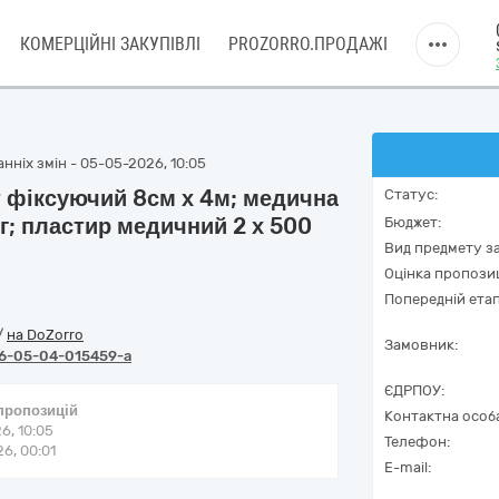
КОМЕРЦІЙНІ ЗАКУПІВЛІ
PROZORRO.ПРОДАЖІ
нніх змін - 05-05-2026, 10:05
инт фіксуючий 8см х 4м; медична
Статус:
0г; пластир медичний 2 х 500
Бюджет:
Вид предмету за
Оцінка пропозиц
Попередній етап
/
на DoZorro
Замовник:
6-05-04-015459-a
ЄДРПОУ:
 пропозицій
Контактна особ
6, 10:05
Телефон:
6, 00:01
E-mail: