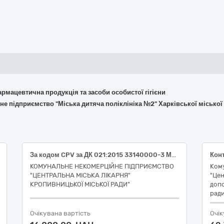
армацевтична продукція та засоби особистої гігієни
не підприємство "Міська дитяча поліклініка №2" Харківської міської
За кодом CPV за ДК 021:2015 33140000-3 Медичні матеріали (Окуляри медичні захисні багаторазові (НК 024:2023-17650-Захисні окуляри від лазерних променів для персоналу; НК 031:2024-T0299- Захисні завіси і предмети одягу - інше); Респіратор одноразовий, протипиловий, FFP3, клапан видиху, без НЕРА фільтру (НК 024:2023-57793-Респіратор загального застосування; НК 031:2024-R030199 - Респіраторні маски - інше))
КОМУНАЛЬНЕ НЕКОМЕРЦІЙНЕ ПІДПРИЄМСТВО
Ком
"ЦЕНТРАЛЬНА МІСЬКА ЛІКАРНЯ"
"Цен
КРОПИВНИЦЬКОЇ МІСЬКОЇ РАДИ"
допо
рад
Очікувана вартість
Очік