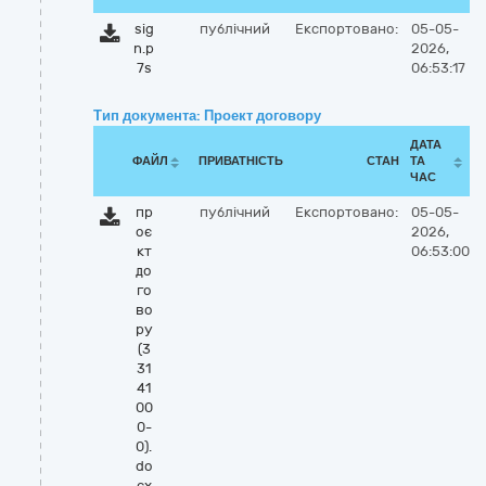
sig
публічний
Експортовано:
05-05-
n.p
2026,
7s
06:53:17
Тип документа: Проект договору
ДАТА
ФАЙЛ
ПРИВАТНІСТЬ
СТАН
ТА
ЧАС
пр
публічний
Експортовано:
05-05-
оє
2026,
кт
06:53:00
до
го
во
ру
(3
31
41
00
0-
0).
do
cx