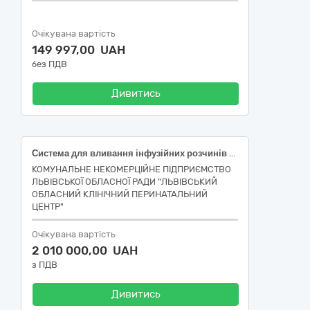
Очікувана вартість
149 997,00 UAH
без ПДВ
Дивитись
Система для вливання інфузійних розчинів (катетер 24G з пластирем) (код НК 021:2023: 43324 - Система для переливання рідин загального призначення; код НК 031:2024: Z12030385 - Інструменти для інфузії – витратні матеріали); Система для вливання інфузійних розчинів (катетер 22G з пластирем) (код НК 021:2023: 43325 - Система для переливання рідин загального призначення; код НК 031:2024: Z12030385 -Іінструменти для інфузії – витратні матеріали); Система ПР 21-01 Пластмед (код НК 021:2023: 43326 - Система для переливання рідин загального призначення; код НК 031:2024: Z12030385 - Інструменти для інфузії – витратні матеріали); Голки для спінальної анестезії Олівець EGEMEN®(Турречина) PenPen® TSPPK27103 пр. (код НК 021:2023: 35212 – Голка спінальна, одноразового застосування; код НК 031:2024: A01030101 - Голки і набори для проведення спінальної анестезії); Голка для спінальної анестезії «ВОЛЕС» 22G одноразового використання стерильна (код НК 021:2023: 35212 – Голка спінальна, одноразового застосування; код НК 031:2024: A01030101 - Голки і набори для проведення спінальної анестезії); Шприц ін’єкційний безпечний одноразового застосування, Luer Lock, 20мл, з захисним чохлом, з голкою 21G (0,8×40мм) Mediprim (код НК 021:2023: 47017 - Шприц загального призначення одноразового використання; код НК 031:2024: A0201 - Одноразові шприці); Шприц BLADE Simple 50 мл. 3-ох Luer Lock (G18*40 mm) з прозорим поршнем (код НК 021:2023: 47017 - Шприц загального призначення одноразового використання; код НК 031:2024: A0201 - Одноразові шприці)
КОМУНАЛЬНЕ НЕКОМЕРЦІЙНЕ ПІДПРИЄМСТВО
ЛЬВІВСЬКОЇ ОБЛАСНОЇ РАДИ "ЛЬВІВСЬКИЙ
ОБЛАСНИЙ КЛІНІЧНИЙ ПЕРИНАТАЛЬНИЙ
ЦЕНТР"
Очікувана вартість
2 010 000,00 UAH
з ПДВ
Дивитись