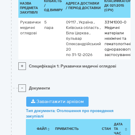
КІЛЬКІСТЬ
КЛАСИФІКАТОР
НАЗВА
АДРЕСА ДОСТАВКИ
/
ДК 021:2015
ПРЕДМЕТА
/ ПЕРІОД ДОСТАВКИ
ОД.ВИМІРУ
(CPV)
ЗАКУПІВЛІ
Рукавички
5
09117
,
Україна
,
33141000-0
медичні
пара
Київська область
,
Медичні
оглядові
Біла Церква
,
матеріали
бульвар
нехімічні та
Олександрійський
гематологічні
20
одноразового
по 31-12-2026
застосування
+
Специфікація 1: Рукавички медичні оглядові
-
Документи
Завантажити архівом
Тип документа: Оголошення про проведення
закупівлі
ДАТА
ФАЙЛ
ПРИВАТНІСТЬ
СТАН
ТА
ЧАС