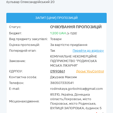
бульвар Олександрійський 20
ЗАПИТ (ЦІНИ) ПРОПОЗИЦІЙ
ОЧІКУВАННЯ ПРОПОЗИЦІЙ
Статус:
Бюджет:
1 200
UAH
(з ПДВ)
Вид предмету закупівлі:
Товари
Оцінка пропозицій:
За вартістю придбання
Попередній етап:
Так
Перейти до відбору
КОМУНАЛЬНЕ НЕКОМЕРЦІЙНЕ
Замовник:
ПІДПРИЄМСТВО "РОДИНСЬКА
МІСЬКА ЛІКАРНЯ"
ЄДРПОУ:
01990861
Досьє YouControl
Контактна особа:
Джураєв Максим
Телефон:
380507330541
E-mail:
rodinskaya.gorbolnica@gmail.com
85310,
Україна
,
Донецька
область,
Покровськ,
місто
Місцезнаходження:
Покровськ, місто Родинське,
ВУЛИЦЯ ЗАПОРІЗЬКА, будинок 5