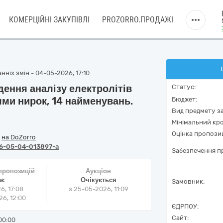
КОМЕРЦІЙНІ ЗАКУПІВЛІ
PROZORRO.ПРОДАЖІ
ніх змін - 04-05-2026, 17:10
ення аналізу електролітів
Статус:
ями нирок, 14 найменувань.
Бюджет:
Вид предмету за
Мінімальний кро
Оцінка пропозиц
/
на DoZorro
6-05-04-013897-a
Забезпечення пр
 пропозицій
Аукціон
ає
Очікується
Замовник:
6, 17:08
з
25-05-2026, 11:09
6, 12:00
ЄДРПОУ:
Сайт:
00:00