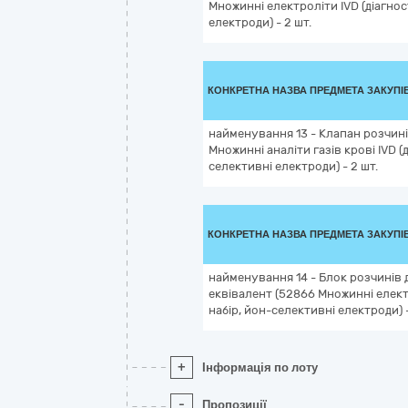
Множинні електроліти IVD (діагност
електроди) - 2 шт.
КОНКРЕТНА НАЗВА ПРЕДМЕТА ЗАКУПІ
найменування 13 - Клапан розчині
Множинні аналіти газів крові IVD (ді
селективні електроди) - 2 шт.
КОНКРЕТНА НАЗВА ПРЕДМЕТА ЗАКУПІ
найменування 14 - Блок розчинів д
еквівалент (52866 Множинні електро
набір, йон-селективні електроди) -
+
Інформація по лоту
-
Пропозиції