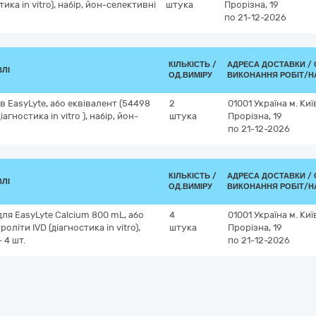
ика in vitro), набір, йон-селективні
штука
Прорізна, 19
по 21-12-2026
КІЛЬКІСТЬ /
АДРЕСА ДОСТАВКИ /
ВЛІ
ОД.ВИМІРУ
ВИКОНАННЯ РОБІТ/Н
в EasyLyte, або еквівалент (54498
2
01001
Україна
м. Киї
агностика in vitro ), набір, йон-
штука
Прорізна, 19
по 21-12-2026
КІЛЬКІСТЬ /
АДРЕСА ДОСТАВКИ /
ВЛІ
ОД.ВИМІРУ
ВИКОНАННЯ РОБІТ/Н
ля EasyLyte Calcium 800 mL, або
4
01001
Україна
м. Киї
літи IVD (діагностика in vitro),
штука
Прорізна, 19
 4 шт.
по 21-12-2026