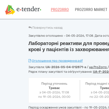
PROZORRO
PROZORRO MARKET
Повернутись назад
Закупівлю оголошено - 04-05-2026, 17:08. Дата остан
Лабораторні реактиви для провед
крові у пацієнтів із захворюванн
Оголошення про проведення.pdf
Закупівля:
UA-2026-05-04-012871-a
/
на ProZorro
Рядок плану закупівлі та обґрунтування:
UA-P-202
Період уточнень
Період подачі
Триває
Трив
з 04-05-2026, 17:08
з 04-05-202
по 19-05-2026, 00:00
по 22-05-202
Період оскарження умов закупівлі - по
19-05-2026, 