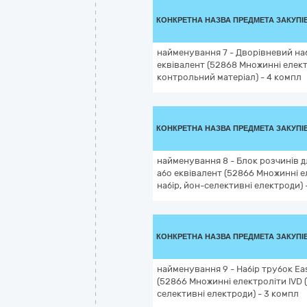
КОНКРЕТНА НАЗВА ПРЕДМЕТА ЗАКУПІ
найменування 7 - Дворівневий нaб
еквівалент (52868 Множинні електро
контрольний матеріал) - 4 компл
КОНКРЕТНА НАЗВА ПРЕДМЕТА ЗАКУПІ
найменування 8 - Блок розчинів д
або еквівалент (52866 Множинні еле
набір, йон-селективні електроди) 
КОНКРЕТНА НАЗВА ПРЕДМЕТА ЗАКУПІ
найменування 9 - Haбip трубок Eas
(52866 Множинні електроліти IVD (ді
селективні електроди) - 3 компл