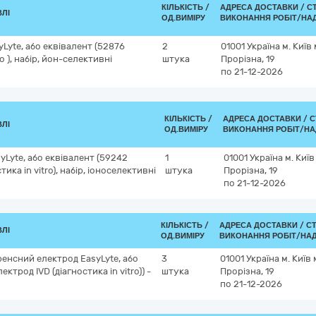
КІЛЬКІСТЬ /
АДРЕСА ДОСТАВКИ /
С
ВЛІ
ОД.ВИМІРУ
ВИКОНАННЯ РОБІТ/НА
Lyte, або еквівалент (52876
2
01001
Україна
м. Київ
ro ), набір, йон-селективні
штука
Прорізна, 19
по 21-12-2026
КІЛЬКІСТЬ /
АДРЕСА ДОСТАВКИ /
С
ВЛІ
ОД.ВИМІРУ
ВИКОНАННЯ РОБІТ/НА
yLyte, або еквівалент (59242
1
01001
Україна
м. Київ
тика in vitro), набір, іоноселективні
штука
Прорізна, 19
по 21-12-2026
КІЛЬКІСТЬ /
АДРЕСА ДОСТАВКИ /
С
ВЛІ
ОД.ВИМІРУ
ВИКОНАННЯ РОБІТ/НАД
енсний електрод EasyLyte, або
3
01001
Україна
м. Київ
трод IVD (діагностика in vitro)) -
штука
Прорізна, 19
по 21-12-2026