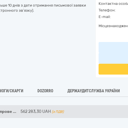
Контактна особ
льше 10 днів з дати отримання письмової заявки
Телефон:
тронного зв’язку).
E-mail:
Місцезнаходжен
МОГИ/СКАРГИ
DOZORRO
ДЕРЖАУДИТСЛУЖБА УКРАЇНИ
 прове
...
562 283,30
UAH
(з ПДВ)