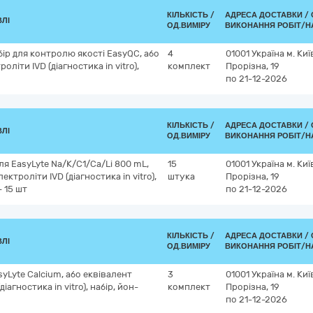
КІЛЬКІСТЬ /
АДРЕСА ДОСТАВКИ /
ВЛІ
ОД.ВИМІРУ
ВИКОНАННЯ РОБІТ/Н
іp для контролю якості EasyQC, або
4
01001
Україна
м. Киї
літи IVD (діагностика in vitro),
комплект
Прорізна, 19
по 21-12-2026
КІЛЬКІСТЬ /
АДРЕСА ДОСТАВКИ /
ВЛІ
ОД.ВИМІРУ
ВИКОНАННЯ РОБІТ/Н
ля EasyLyte Na/K/C1/Ca/Li 800 mL,
15
01001
Україна
м. Киї
ктроліти IVD (діагностика in vitro),
штука
Прорізна, 19
- 15 шт
по 21-12-2026
КІЛЬКІСТЬ /
АДРЕСА ДОСТАВКИ /
ВЛІ
ОД.ВИМІРУ
ВИКОНАННЯ РОБІТ/Н
yLyte Calсium, або еквівалент
3
01001
Україна
м. Киї
агностика in vitro), набір, йон-
комплект
Прорізна, 19
по 21-12-2026