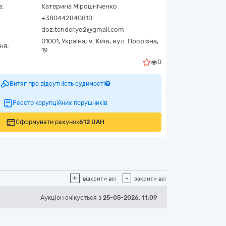
а:
Катерина Мірошніченко
+380442840810
doz.tender.yo2@gmail.com
01001,
Україна
,
м. Київ,
вул. Прорізна,
ня:
19
0
Витяг про відсутність судимості
Реєстр корупційних порушників
Сформувати рахунок
612 UAH
+
-
відкрити всі
закрити всі
Аукціон
очікується
з
25-05-2026, 11:09