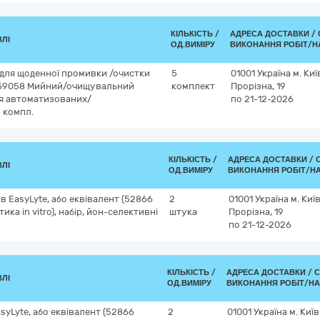
КІЛЬКІСТЬ /
АДРЕСА ДОСТАВКИ /
ВЛІ
ОД.ВИМІРУ
ВИКОНАННЯ РОБІТ/Н
 для щоденної промивки /очистки
5
01001
Україна
м. Киї
т (59058 Мийний/очищувальний
комплект
Прорізна, 19
для автоматизованих/
по 21-12-2026
 компл.
КІЛЬКІСТЬ /
АДРЕСА ДОСТАВКИ /
ВЛІ
ОД.ВИМІРУ
ВИКОНАННЯ РОБІТ/Н
в EasyLyte, або еквівалент (52866
2
01001
Україна
м. Киї
ика in vitro), набір, йон-селективні
штука
Прорізна, 19
по 21-12-2026
КІЛЬКІСТЬ /
АДРЕСА ДОСТАВКИ /
С
ВЛІ
ОД.ВИМІРУ
ВИКОНАННЯ РОБІТ/НА
syLyte, або еквівалент (52866
2
01001
Україна
м. Київ