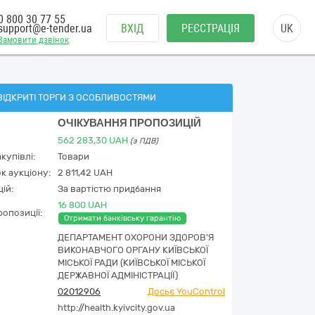
0 800 30 77 55
support@e-tender.ua
ВХІД
РЕЄСТРАЦІЯ
UK
Замовити дзвінок
ВІДКРИТІ ТОРГИ З ОСОБЛИВОСТЯМИ
ОЧІКУВАННЯ ПРОПОЗИЦІЙ
562 283,30
UAH
(з ПДВ)
купівлі:
Товари
к аукціону:
2 811,42 UAH
ій:
За вартістю придбання
16 800 UAH
опозиції:
Отримати банківську гарантію
ДЕПАРТАМЕНТ ОХОРОНИ ЗДОРОВ'Я
ВИКОНАВЧОГО ОРГАНУ КИЇВСЬКОЇ
МІСЬКОЇ РАДИ (КИЇВСЬКОЇ МІСЬКОЇ
ДЕРЖАВНОЇ АДМІНІСТРАЦІЇ)
02012906
Досьє YouControl
http://health.kyivcity.gov.ua