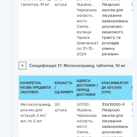
таблетки, 10 мг
штука
Україна
,
Лікарські
М
Черкаська
засоби для
me
область
,
лікування
місто
захворювань
Сміла
,
шлунково-
вулиця
кишкового
Тараса
тракту та
Шевченка,1
розладів
по 31-12-
обміну
2026
речовин
+
Специфікація 17: Метоклопрамід, таблетки, 10 мг
АДРЕСА
КОНКРЕТНА
КІЛЬКІСТЬ
КЛАСИФІКАТОР
ДОСТАВКИ /
НАЗВА ПРЕДМЕТА
/
ДК 021:2015
КЛ
ПЕРІОД
ЗАКУПІВЛІ
ОД.ВИМІРУ
(CPV)
ДОСТАВКИ
Метоклопрамід,
20
20700
,
33610000-9
Кл
розчин для
штука
Україна
,
Лікарські
М
ін'єкцій, 5 мг/
Черкаська
засоби для
me
мл, по 2 мл
область
,
лікування
місто
захворювань
Сміла
,
шлунково-