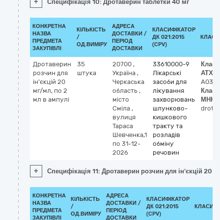
+
Специфікація 10: Дротаверин таблетки 40 мг
КОНКРЕТНА
АДРЕСА
КІЛЬКІСТЬ
КЛАСИФІКАТОР
НАЗВА
ДОСТАВКИ /
/
ДК 021:2015
КЛАСИ
ПРЕДМЕТА
ПЕРІОД
ОД.ВИМІРУ
(CPV)
ЗАКУПІВЛІ
ДОСТАВКИ
Дротаверин
35
20700
,
33610000-9
Класи
розчин для
штука
Україна
,
Лікарські
АТХ
(0
ін'єкцій 20
Черкаська
засоби для
A03A
мг/мл, по 2
область
,
лікування
Класи
мл в ампулі
місто
захворювань
МНН
(
Сміла
,
шлунково-
drotav
вулиця
кишкового
Тараса
тракту та
Шевченка,1
розладів
по 31-12-
обміну
2026
речовин
+
Специфікація 11: Дротаверин розчин для ін'єкцій 20 мг
КОНКРЕТНА
АДРЕСА
КІЛЬКІСТЬ
КЛАСИФІКАТОР
НАЗВА
ДОСТАВКИ /
/
ДК 021:2015
КЛАСИФІ
ПРЕДМЕТА
ПЕРІОД
ОД.ВИМІРУ
(CPV)
ЗАКУПІВЛІ
ДОСТАВКИ