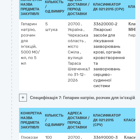
КІЛЬКІСТЬ
НАЗВА
ДОСТАВКИ /
КЛАСИФІКАТОР
/
КЛАСИ
ПРЕДМЕТА
ПЕРІОД
ДК 021:2015 (CPV)
ОД.ВИМІРУ
ЗАКУПІВЛІ
ДОСТАВКИ
Гепарин
5
20700
,
33620000-2
Клас
натрію,
штука
Україна
,
Лікарські
МНН
розчин
Черкаська
засоби для
hepar
для
область
,
лікування
ін'єкцій,
місто
захворювань
5000 МО/
Сміла
,
крові, органів
мл, по 5
вулиця
кровотворення
мл
Тараса
та
Шевченка,1
захворювань
по 31-12-
серцево-
2026
судинної
системи
+
Специфікація 7: Гепарин натрію, розчин для ін'єкцій,
КОНКРЕТНА
АДРЕСА
КІЛЬКІСТЬ
КЛАСИФІКАТОР
НАЗВА
ДОСТАВКИ /
/
ДК 021:2015
КЛАСИФІ
ПРЕДМЕТА
ПЕРІОД
ОД.ВИМІРУ
(CPV)
ЗАКУПІВЛІ
ДОСТАВКИ
Глюкози
100
20700
,
33690000-3
Класиф