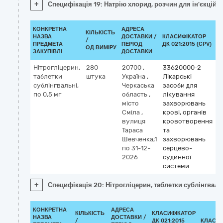
+
Специфікація 19: Натрію хлорид, розчин для ін'єкцій, 
КОНКРЕТНА
АДРЕСА
КІЛЬКІСТЬ
НАЗВА
ДОСТАВКИ /
КЛАСИФІКАТОР
/
К
ПРЕДМЕТА
ПЕРІОД
ДК 021:2015 (CPV)
ОД.ВИМІРУ
ЗАКУПІВЛІ
ДОСТАВКИ
Нітрогліцерин,
280
20700
,
33620000-2
К
таблетки
штука
Україна
,
Лікарські
сублінгвальні,
Черкаська
засоби для
g
по 0,5 мг
область
,
лікування
t
місто
захворювань
Сміла
,
крові, органів
вулиця
кровотворення
Тараса
та
Шевченка,1
захворювань
по 31-12-
серцево-
2026
судинної
системи
+
Специфікація 20: Нітрогліцерин, таблетки сублінгвальн
КОНКРЕТНА
АДРЕСА
КІЛЬКІСТЬ
КЛАСИФІКАТОР
НАЗВА
ДОСТАВКИ /
/
ДК 021:2015
КЛАСИФ