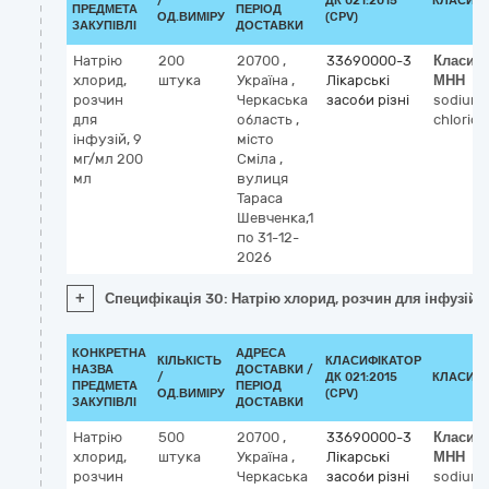
/
ДК 021:2015
КЛАСИФІ
ПРЕДМЕТА
ПЕРІОД
ОД.ВИМІРУ
(CPV)
ЗАКУПІВЛІ
ДОСТАВКИ
Натрію
200
20700
,
33690000-3
Класиф
хлорид,
штука
Україна
,
Лікарські
МНН
розчин
Черкаська
засоби різні
sodium
для
область
,
chloride
інфузій, 9
місто
мг/мл 200
Сміла
,
мл
вулиця
Тараса
Шевченка,1
по 31-12-
2026
+
Специфікація 30: Натрію хлорид, розчин для інфузій,
КОНКРЕТНА
АДРЕСА
КІЛЬКІСТЬ
КЛАСИФІКАТОР
НАЗВА
ДОСТАВКИ /
/
ДК 021:2015
КЛАСИФІ
ПРЕДМЕТА
ПЕРІОД
ОД.ВИМІРУ
(CPV)
ЗАКУПІВЛІ
ДОСТАВКИ
Натрію
500
20700
,
33690000-3
Класиф
хлорид,
штука
Україна
,
Лікарські
МНН
розчин
Черкаська
засоби різні
sodium