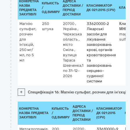
КОНКРЕТНА
АДРЕСА
КІЛЬКІСТЬ
НАЗВА
ДОСТАВКИ /
КЛАСИФІКАТОР
/
КЛАСИ
ПРЕДМЕТА
ПЕРІОД
ДК 021:2015 (CPV)
ОД.ВИМІРУ
ЗАКУПІВЛІ
ДОСТАВКИ
Магнію
250
20700
,
33620000-2
Клас
сульфат,
штука
Україна
,
Лікарські
МНН
розчин
Черкаська
засоби для
magn
для
область
,
лікування
sulfat
ін'єкцій,
місто
захворювань
250 мг/
Сміла
,
крові, органів
мл, по 5
вулиця
кровотворення
мл
Тараса
та
Шевченка,1
захворювань
по 31-12-
серцево-
2026
судинної
системи
+
Специфікація 16: Магнію сульфат, розчин для ін'єкцій,
АДРЕСА
КОНКРЕТНА
КІЛЬКІСТЬ
КЛАСИФІКАТОР
ДОСТАВКИ /
НАЗВА ПРЕДМЕТА
/
ДК 021:2015
КЛ
ПЕРІОД
ЗАКУПІВЛІ
ОД.ВИМІРУ
(CPV)
ДОСТАВКИ
Метоклопрамід,
200
20700
,
33610000-9
Кл