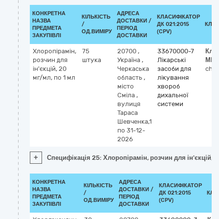
КОНКРЕТНА
АДРЕСА
КІЛЬКІСТЬ
КЛАСИФІКАТОР
НАЗВА
ДОСТАВКИ /
/
ДК 021:2015
КЛА
ПРЕДМЕТА
ПЕРІОД
ОД.ВИМІРУ
(CPV)
ЗАКУПІВЛІ
ДОСТАВКИ
Хлоропірамін,
75
20700
,
33670000-7
Кла
розчин для
штука
Україна
,
Лікарські
МН
ін'єкцій, 20
Черкаська
засоби для
chlo
мг/мл, по 1 мл
область
,
лікування
місто
хвороб
Сміла
,
дихальної
вулиця
системи
Тараса
Шевченка,1
по 31-12-
2026
+
Специфікація 25: Хлоропірамін, розчин для ін'єкцій, 2
КОНКРЕТНА
АДРЕСА
КІЛЬКІСТЬ
КЛАСИФІКАТОР
НАЗВА
ДОСТАВКИ /
/
ДК 021:2015
КЛА
ПРЕДМЕТА
ПЕРІОД
ОД.ВИМІРУ
(CPV)
ЗАКУПІВЛІ
ДОСТАВКИ