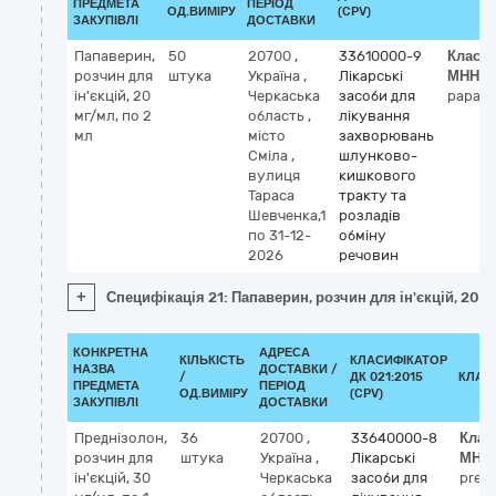
ПРЕДМЕТА
ПЕРІОД
ОД.ВИМІРУ
(CPV)
ЗАКУПІВЛІ
ДОСТАВКИ
Папаверин,
50
20700
,
33610000-9
Класи
розчин для
штука
Україна
,
Лікарські
МНН
ін'єкцій, 20
Черкаська
засоби для
papave
мг/мл, по 2
область
,
лікування
мл
місто
захворювань
Сміла
,
шлунково-
вулиця
кишкового
Тараса
тракту та
Шевченка,1
розладів
по 31-12-
обміну
2026
речовин
+
Специфікація 21: Папаверин, розчин для ін'єкцій, 20 м
КОНКРЕТНА
АДРЕСА
КІЛЬКІСТЬ
КЛАСИФІКАТОР
НАЗВА
ДОСТАВКИ /
/
ДК 021:2015
КЛАС
ПРЕДМЕТА
ПЕРІОД
ОД.ВИМІРУ
(CPV)
ЗАКУПІВЛІ
ДОСТАВКИ
Преднізолон,
36
20700
,
33640000-8
Клас
розчин для
штука
Україна
,
Лікарські
МНН
ін'єкцій, 30
Черкаська
засоби для
pred