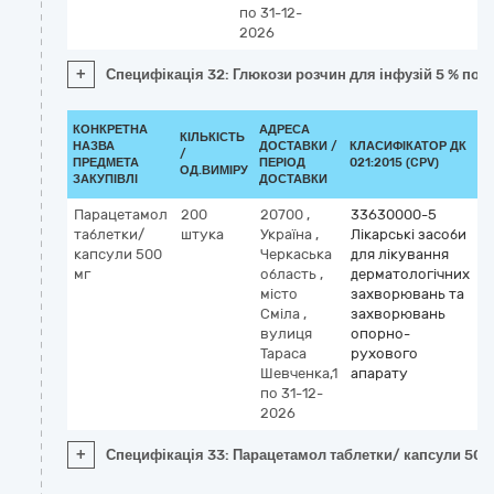
по 31-12-
2026
+
Специфікація 32: Глюкози розчин для інфузій 5 % по 
КОНКРЕТНА
АДРЕСА
КІЛЬКІСТЬ
НАЗВА
ДОСТАВКИ /
КЛАСИФІКАТОР ДК
/
К
ПРЕДМЕТА
ПЕРІОД
021:2015 (CPV)
ОД.ВИМІРУ
ЗАКУПІВЛІ
ДОСТАВКИ
Парацетамол
200
20700
,
33630000-5
таблетки/
штука
Україна
,
Лікарські засоби
капсули 500
Черкаська
для лікування
мг
область
,
дерматологічних
місто
захворювань та
Сміла
,
захворювань
вулиця
опорно-
Тараса
рухового
Шевченка,1
апарату
по 31-12-
2026
+
Специфікація 33: Парацетамол таблетки/ капсули 500