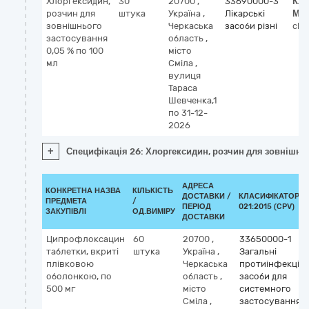
Хлоргексидин,
30
20700
,
33690000-3
Кла
розчин для
штука
Україна
,
Лікарські
МН
зовнішнього
Черкаська
засоби різні
chl
застосування
область
,
0,05 % по 100
місто
мл
Сміла
,
вулиця
Тараса
Шевченка,1
по 31-12-
2026
+
Специфікація 26: Хлоргексидин, розчин для зовнішньо
АДРЕСА
КОНКРЕТНА НАЗВА
КІЛЬКІСТЬ
ДОСТАВКИ /
КЛАСИФІКАТОР Д
ПРЕДМЕТА
/
ПЕРІОД
021:2015 (CPV)
ЗАКУПІВЛІ
ОД.ВИМІРУ
ДОСТАВКИ
Ципрофлоксацин
60
20700
,
33650000-1
таблетки, вкриті
штука
Україна
,
Загальні
плівковою
Черкаська
протиінфекційн
оболонкою, по
область
,
засоби для
500 мг
місто
системного
Сміла
,
застосування,