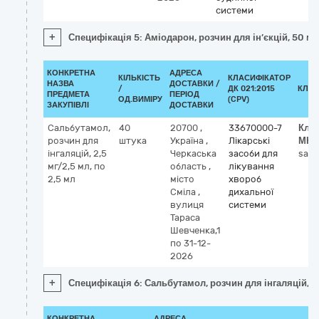
системи
+
Специфікація 5: Аміодарон, розчин для ін’єкцій, 50 мг
КОНКРЕТНА
АДРЕСА
КІЛЬКІСТЬ
КЛАСИФІКАТОР
НАЗВА
ДОСТАВКИ /
/
ДК 021:2015
КЛАС
ПРЕДМЕТА
ПЕРІОД
ОД.ВИМІРУ
(CPV)
ЗАКУПІВЛІ
ДОСТАВКИ
Сальбутамол,
40
20700
,
33670000-7
Кла
розчин для
штука
Україна
,
Лікарські
МНН
інгаляцій, 2,5
Черкаська
засоби для
salb
мг/2,5 мл, по
область
,
лікування
2,5 мл
місто
хвороб
Сміла
,
дихальної
вулиця
системи
Тараса
Шевченка,1
по 31-12-
2026
+
Специфікація 6: Сальбутамол, розчин для інгаляцій, 2,
КОНКРЕТНА
АДРЕСА