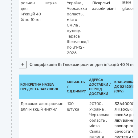
розчин
штука
Україна
,
Лікарські
МНН
для
Черкаська
засоби різні
glucose
ін'єкцій 40
область
,
% по 10 мл
місто
Сміла
,
вулиця
Тараса
Шевченка,1
по 31-12-
2026
+
Специфікація 8: Глюкози розчин для ін'єкцій 40 % по 
АДРЕСА
КІЛЬКІСТЬ
КЛАСИФІКАТ
КОНКРЕТНА НАЗВА
ДОСТАВКИ /
/
ДК 021:2015
ПРЕДМЕТА ЗАКУПІВЛІ
ПЕРІОД
ОД.ВИМІРУ
(CPV)
ДОСТАВКИ
Дексаметазон,розчин
100
20700
,
33640000-
для ін'єкцій 4мг/мл
штука
Україна
,
Лікарські
Черкаська
засоби для
область
,
лікування
місто
захворюва
Сміла
,
сечостатев
вулиця
системи та