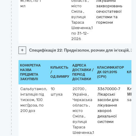
мг/мл, по 1
область
,
лікування
мл
місто
захворювань
Сміла
,
сечостатевої
вулиця
системи та
Тараса
гормони
Шевченка,1
по 31-12-
2026
+
Специфікація 22: Преднізолон, розчин для ін'єкцій, 30
КОНКРЕТНА
АДРЕСА
КІЛЬКІСТЬ
КЛАСИФІКАТОР
НАЗВА
ДОСТАВКИ /
/
ДК 021:2015
КЛАС
ПРЕДМЕТА
ПЕРІОД
ОД.ВИМІРУ
(CPV)
ЗАКУПІВЛІ
ДОСТАВКИ
Сальбутамол,
10
20700
,
33670000-7
Кла
інгаляція під
штука
Україна
,
Лікарські
МНН
тиском, 100
Черкаська
засоби для
salb
мкг/доза, по
область
,
лікування
200 доз
місто
хвороб
Сміла
,
дихальної
вулиця
системи
Тараса
Шевченка,1