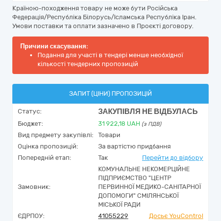
Країною-походження товару не може бути Російська
Федерація/Республіка Білорусь/Ісламська Республіка Іран.
Умови поставки та оплати зазначено в Проєкті договору.
Причини скасування:
Подання для участі в тендері менше необхідної
кількості тендерних пропозицій
ЗАПИТ (ЦІНИ) ПРОПОЗИЦІЙ
ЗАКУПІВЛЯ НЕ ВІДБУЛАСЬ
Статус:
Бюджет:
31 922,18
UAH
(з ПДВ)
Вид предмету закупівлі:
Товари
Оцінка пропозицій:
За вартістю придбання
Попередній етап:
Так
Перейти до відбору
КОМУНАЛЬНЕ НЕКОМЕРЦІЙНЕ
ПІДПРИЄМСТВО "ЦЕНТР
Замовник:
ПЕРВИННОЇ МЕДИКО-САНІТАРНОЇ
ДОПОМОГИ" СМІЛЯНСЬКОЇ
МІСЬКОЇ РАДИ
ЄДРПОУ:
41055229
Досьє YouControl