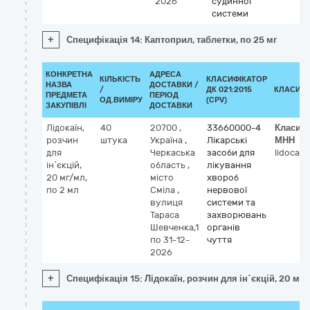
2026
судинної
системи
+
Специфікація 14: Каптоприл, таблетки, по 25 мг
КОНКРЕТНА
АДРЕСА
КІЛЬКІСТЬ
КЛАСИФІКАТОР
НАЗВА
ДОСТАВКИ /
/
ДК 021:2015
КЛАСИФІ
ПРЕДМЕТА
ПЕРІОД
ОД.ВИМІРУ
(CPV)
ЗАКУПІВЛІ
ДОСТАВКИ
Лідокаїн,
40
20700
,
33660000-4
Класиф
розчин
штука
Україна
,
Лікарські
МНН
для
Черкаська
засоби для
lidocain
ін`єкцій,
область
,
лікування
20 мг/мл,
місто
хвороб
по 2 мл
Сміла
,
нервової
вулиця
системи та
Тараса
захворювань
Шевченка,1
органів
по 31-12-
чуття
2026
+
Специфікація 15: Лідокаїн, розчин для ін`єкцій, 20 мг/