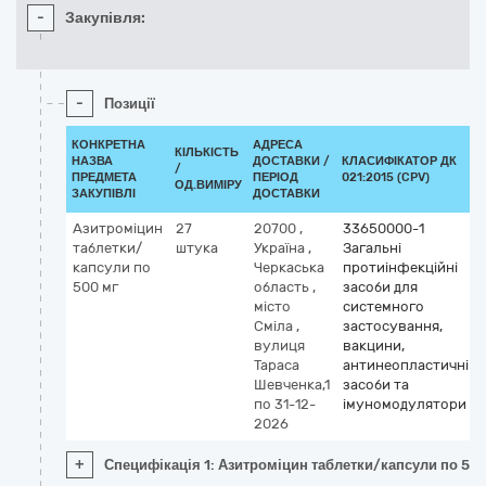
-
Закупівля:
-
Позиції
КОНКРЕТНА
АДРЕСА
КІЛЬКІСТЬ
НАЗВА
ДОСТАВКИ /
КЛАСИФІКАТОР ДК
/
ПРЕДМЕТА
ПЕРІОД
021:2015 (CPV)
ОД.ВИМІРУ
ЗАКУПІВЛІ
ДОСТАВКИ
Азитроміцин
27
20700
,
33650000-1
таблетки/
штука
Україна
,
Загальні
капсули по
Черкаська
протиінфекційні
500 мг
область
,
засоби для
місто
системного
Сміла
,
застосування,
вулиця
вакцини,
Тараса
антинеопластичні
Шевченка,1
засоби та
по 31-12-
імуномодулятори
2026
+
Специфікація 1: Азитроміцин таблетки/капсули по 50