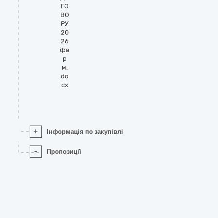
ГО
ВО
РУ
20
26
фа
р
м.
do
cx
+
Інформація по закупівлі
-
Пропозиції