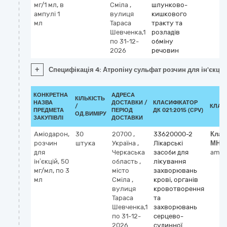
мг/1 мл, в
Сміла
,
шлунково-
ампулі 1
вулиця
кишкового
мл
Тараса
тракту та
Шевченка,1
розладів
по 31-12-
обміну
2026
речовин
+
Специфікація 4: Атропіну сульфат розчин для ін'єкцій 
КОНКРЕТНА
АДРЕСА
КІЛЬКІСТЬ
НАЗВА
ДОСТАВКИ /
КЛАСИФІКАТОР
/
КЛАС
ПРЕДМЕТА
ПЕРІОД
ДК 021:2015 (CPV)
ОД.ВИМІРУ
ЗАКУПІВЛІ
ДОСТАВКИ
Аміодарон,
30
20700
,
33620000-2
Клас
розчин
штука
Україна
,
Лікарські
МНН
для
Черкаська
засоби для
amio
ін’єкцій, 50
область
,
лікування
мг/мл, по 3
місто
захворювань
мл
Сміла
,
крові, органів
вулиця
кровотворення
Тараса
та
Шевченка,1
захворювань
по 31-12-
серцево-
2026
судинної