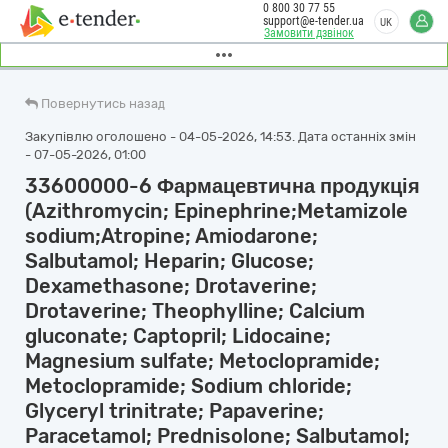
0 800 30 77 55
support@e-tender.ua
UK
Замовити дзвінок
Повернутись назад
Закупівлю оголошено - 04-05-2026, 14:53. Дата останніх змін
- 07-05-2026, 01:00
33600000-6 Фармацевтична продукція
(Azithromycin; Epinephrine;Metamizole
sodium;Atropine; Amiodarone;
Salbutamol; Heparin; Glucose;
Dexamethasone; Drotaverine;
Drotaverine; Theophylline; Calcium
gluconate; Captopril; Lidocaine;
Magnesium sulfate; Metoclopramide;
Metoclopramide; Sodium chloride;
Glyceryl trinitrate; Papaverine;
Paracetamol; Prednisolone; Salbutamol;