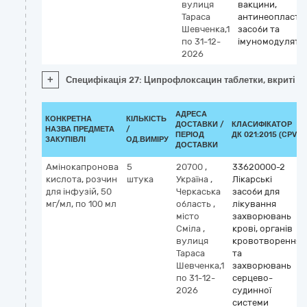
вулиця
вакцини,
Тараса
антинеопласти
Шевченка,1
засоби та
по 31-12-
імуномодулято
2026
+
Специфікація 27: Ципрофлоксацин таблетки, вкриті п
АДРЕСА
КОНКРЕТНА
КІЛЬКІСТЬ
ДОСТАВКИ /
КЛАСИФІКАТОР
НАЗВА ПРЕДМЕТА
/
ПЕРІОД
ДК 021:2015 (CPV)
ЗАКУПІВЛІ
ОД.ВИМІРУ
ДОСТАВКИ
Амінокапронова
5
20700
,
33620000-2
кислота, розчин
штука
Україна
,
Лікарські
для інфузій, 50
Черкаська
засоби для
мг/мл, по 100 мл
область
,
лікування
місто
захворювань
Сміла
,
крові, органів
вулиця
кровотворення
Тараса
та
Шевченка,1
захворювань
по 31-12-
серцево-
2026
судинної
системи