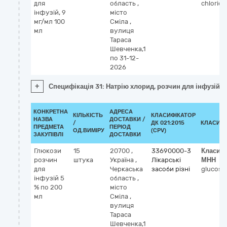
для
область
,
chloride
інфузій, 9
місто
мг/мл 100
Сміла
,
мл
вулиця
Тараса
Шевченка,1
по 31-12-
2026
+
Специфікація 31: Натрію хлорид, розчин для інфузій, 
КОНКРЕТНА
АДРЕСА
КІЛЬКІСТЬ
КЛАСИФІКАТОР
НАЗВА
ДОСТАВКИ /
/
ДК 021:2015
КЛАСИФІ
ПРЕДМЕТА
ПЕРІОД
ОД.ВИМІРУ
(CPV)
ЗАКУПІВЛІ
ДОСТАВКИ
Глюкози
15
20700
,
33690000-3
Класиф
розчин
штука
Україна
,
Лікарські
МНН
для
Черкаська
засоби різні
glucose
інфузій 5
область
,
% по 200
місто
мл
Сміла
,
вулиця
Тараса
Шевченка,1