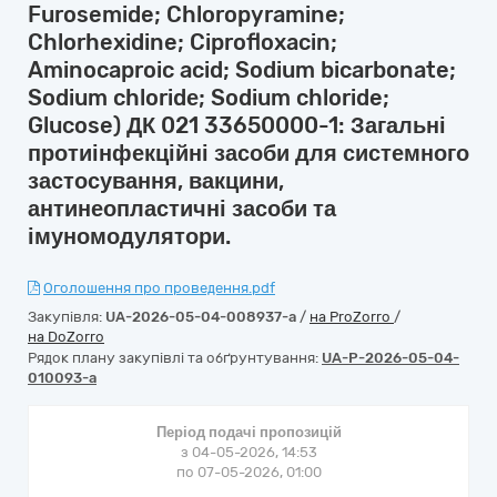
Furosemide; Chloropyramine;
Chlorhexidine; Ciprofloxacin;
Aminocaproic acid; Sodium bicarbonate;
Sodium chloridе; Sodium chloride;
Glucose) ДК 021 33650000-1: Загальні
протиінфекційні засоби для системного
застосування, вакцини,
антинеопластичні засоби та
імуномодулятори.
Оголошення про проведення.pdf
Закупівля:
UA-2026-05-04-008937-a
/
на ProZorro
/
на DoZorro
Рядок плану закупівлі та обґрунтування:
UA-P-2026-05-04-
010093-a
Період подачі пропозицій
з 04-05-2026, 14:53
по 07-05-2026, 01:00