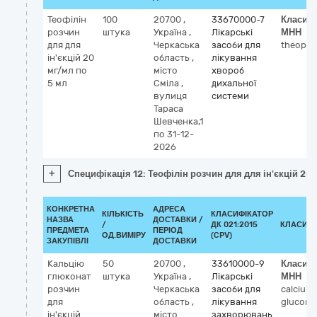
Теофілін
100
20700
,
33670000-7
Класиф
розчин
штука
Україна
,
Лікарські
МНН
для для
Черкаська
засоби для
theophyl
ін'єкцій 20
область
,
лікування
мг/мл по
місто
хвороб
5 мл
Сміла
,
дихальної
вулиця
системи
Тараса
Шевченка,1
по 31-12-
2026
+
Специфікація 12: Теофілін розчин для для ін'єкцій 20
КОНКРЕТНА
АДРЕСА
КІЛЬКІСТЬ
КЛАСИФІКАТОР
НАЗВА
ДОСТАВКИ /
/
ДК 021:2015
КЛАСИФІ
ПРЕДМЕТА
ПЕРІОД
ОД.ВИМІРУ
(CPV)
ЗАКУПІВЛІ
ДОСТАВКИ
Кальцію
50
20700
,
33610000-9
Класиф
глюконат
штука
Україна
,
Лікарські
МНН
розчин
Черкаська
засоби для
calcium
для
область
,
лікування
glucona
ін'єкцій
місто
захворювань