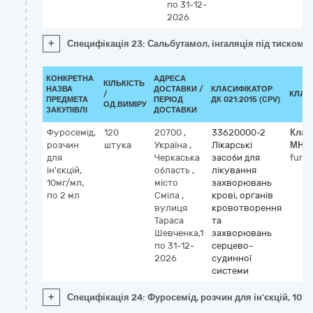
по 31-12-
2026
+
Специфікація 23: Сальбутамол, інгаляція під тиском, 
КОНКРЕТНА
АДРЕСА
КІЛЬКІСТЬ
НАЗВА
ДОСТАВКИ /
КЛАСИФІКАТОР
/
КЛАС
ПРЕДМЕТА
ПЕРІОД
ДК 021:2015 (CPV)
ОД.ВИМІРУ
ЗАКУПІВЛІ
ДОСТАВКИ
Фуросемід,
120
20700
,
33620000-2
Клас
розчин
штука
Україна
,
Лікарські
МНН
для
Черкаська
засоби для
furo
ін'єкцій,
область
,
лікування
10мг/мл,
місто
захворювань
по 2 мл
Сміла
,
крові, органів
вулиця
кровотворення
Тараса
та
Шевченка,1
захворювань
по 31-12-
серцево-
2026
судинної
системи
+
Специфікація 24: Фуросемід, розчин для ін'єкцій, 10мг