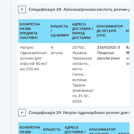
+
Специфікація 28: Амінокапронова кислота, розчин для
КОНКРЕТНА
АДРЕСА
КІЛЬКІСТЬ
КЛАСИФІКАТОР
НАЗВА
ДОСТАВКИ /
/
ДК 021:2015
КЛА
ПРЕДМЕТА
ПЕРІОД
ОД.ВИМІРУ
(CPV)
ЗАКУПІВЛІ
ДОСТАВКИ
Натрію
4
20700
,
33690000-3
Кла
гідрокарбонат
штука
Україна
,
Лікарські
МН
розчин для
Черкаська
засоби різні
sod
інфузій 40 мг/
область
,
bic
мл 200 мл
місто
Сміла
,
вулиця
Тараса
Шевченка,1
по 31-12-
2026
+
Специфікація 29: Натрію гідрокарбонат розчин для ін
КОНКРЕТНА
АДРЕСА
КІЛЬКІСТЬ
КЛАСИФІКАТОР
НАЗВА
ДОСТАВКИ /