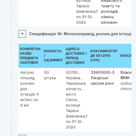
вулиця
кишкового
Тараса
тракту та
Шевченка,1
розладів
по 31-12-
обміну
2026
речовин
+
Специфікація 18: Метоклопрамід, розчин для ін'єкцій, 
КОНКРЕТНА
АДРЕСА
КІЛЬКІСТЬ
КЛАСИФІКАТОР
НАЗВА
ДОСТАВКИ /
/
ДК 021:2015
КЛАСИФІ
ПРЕДМЕТА
ПЕРІОД
ОД.ВИМІРУ
(CPV)
ЗАКУПІВЛІ
ДОСТАВКИ
Натрію
50
20700
,
33690000-3
Класиф
хлорид,
штука
Україна
,
Лікарські
МНН
розчин
Черкаська
засоби різні
sodium
для
область
,
chloride
ін'єкцій, 9
місто
мг/мл, по
Сміла
,
5 мл
вулиця
Тараса
Шевченка,1
по 31-12-
2026