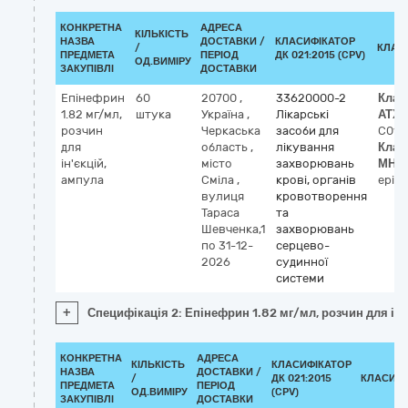
КОНКРЕТНА
АДРЕСА
КІЛЬКІСТЬ
НАЗВА
ДОСТАВКИ /
КЛАСИФІКАТОР
/
КЛАС
ПРЕДМЕТА
ПЕРІОД
ДК 021:2015 (CPV)
ОД.ВИМІРУ
ЗАКУПІВЛІ
ДОСТАВКИ
Епінефрин
60
20700
,
33620000-2
Клас
1.82 мг/мл,
штука
Україна
,
Лікарські
АТХ
(
розчин
Черкаська
засоби для
C01C
для
область
,
лікування
Клас
ін'єкцій,
місто
захворювань
МНН
ампула
Сміла
,
крові, органів
epine
вулиця
кровотворення
Тараса
та
Шевченка,1
захворювань
по 31-12-
серцево-
2026
судинної
системи
+
Специфікація 2: Епінефрин 1.82 мг/мл, розчин для ін'
КОНКРЕТНА
АДРЕСА
КІЛЬКІСТЬ
КЛАСИФІКАТОР
НАЗВА
ДОСТАВКИ /
/
ДК 021:2015
КЛАСИФІ
ПРЕДМЕТА
ПЕРІОД
ОД.ВИМІРУ
(CPV)
ЗАКУПІВЛІ
ДОСТАВКИ