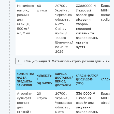
Метамізол
60
20700
,
33660000-4
Класиф
натрію,
штука
Україна
,
Лікарські
МНН
розчин
Черкаська
засоби для
metamiz
для
область
,
лікування
sodium
ін`єкцій,
місто
хвороб
500 мг/
Сміла
,
нервової
мл, 2 мл
вулиця
системи та
Тараса
захворювань
Шевченка,1
органів
по 31-12-
чуття
2026
+
Специфікація 3: Метамізол натрію, розчин для ін`єкцій
КОНКРЕТНА
АДРЕСА
КІЛЬКІСТЬ
КЛАСИФІКАТОР
НАЗВА
ДОСТАВКИ /
/
ДК 021:2015
КЛАСИФІ
ПРЕДМЕТА
ПЕРІОД
ОД.ВИМІРУ
(CPV)
ЗАКУПІВЛІ
ДОСТАВКИ
Атропіну
20
20700
,
33610000-9
Класиф
сульфат
штука
Україна
,
Лікарські
МНН
розчин
Черкаська
засоби для
atropine
для
область
,
лікування
ін'єкцій 1
місто
захворювань