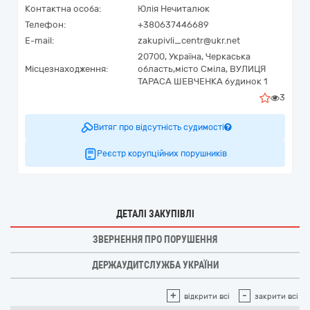
Контактна особа:
Юлія Нечиталюк
Телефон:
+380637446689
E-mail:
zakupivli_centr@ukr.net
20700,
Україна
,
Черкаська
Місцезнаходження:
область,
місто Сміла,
ВУЛИЦЯ
ТАРАСА ШЕВЧЕНКА будинок 1
3
Витяг про відсутність судимості
Реєстр корупційних порушників
ДЕТАЛІ ЗАКУПІВЛІ
ЗВЕРНЕННЯ ПРО ПОРУШЕННЯ
ДЕРЖАУДИТСЛУЖБА УКРАЇНИ
+
-
відкрити всі
закрити всі