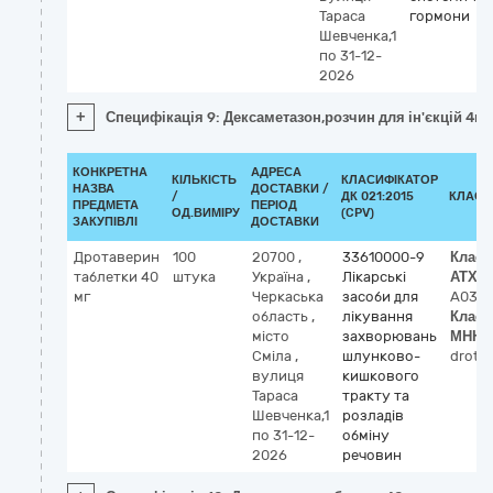
Тараса
гормони
Шевченка,1
по 31-12-
2026
+
Специфікація 9: Дексаметазон,розчин для ін'єкцій 4м
КОНКРЕТНА
АДРЕСА
КІЛЬКІСТЬ
КЛАСИФІКАТОР
НАЗВА
ДОСТАВКИ /
/
ДК 021:2015
КЛАСИ
ПРЕДМЕТА
ПЕРІОД
ОД.ВИМІРУ
(CPV)
ЗАКУПІВЛІ
ДОСТАВКИ
Дротаверин
100
20700
,
33610000-9
Класи
таблетки 40
штука
Україна
,
Лікарські
АТХ
(0
мг
Черкаська
засоби для
A03A
область
,
лікування
Класи
місто
захворювань
МНН
(
Сміла
,
шлунково-
drotav
вулиця
кишкового
Тараса
тракту та
Шевченка,1
розладів
по 31-12-
обміну
2026
речовин