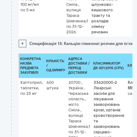
100 мг/мл
Сміла
,
шлунково-
по 5 мл
вулиця
кишкового
Тараса
тракту та
Шевченка,1
розладів
по 31-12-
обміну
2026
речовин
+
Специфікація 13: Кальцію глюконат розчин для ін'єкці
КОНКРЕТНА
АДРЕСА
КІЛЬКІСТЬ
НАЗВА
ДОСТАВКИ /
КЛАСИФІКАТОР
/
КЛАС
ПРЕДМЕТА
ПЕРІОД
ДК 021:2015 (CPV)
ОД.ВИМІРУ
ЗАКУПІВЛІ
ДОСТАВКИ
Каптоприл,
600
20700
,
33620000-2
Клас
таблетки,
штука
Україна
,
Лікарські
МНН
по 25 мг
Черкаська
засоби для
capto
область
,
лікування
місто
захворювань
Сміла
,
крові, органів
вулиця
кровотворення
Тараса
та
Шевченка,1
захворювань
по 31-12-
серцево-