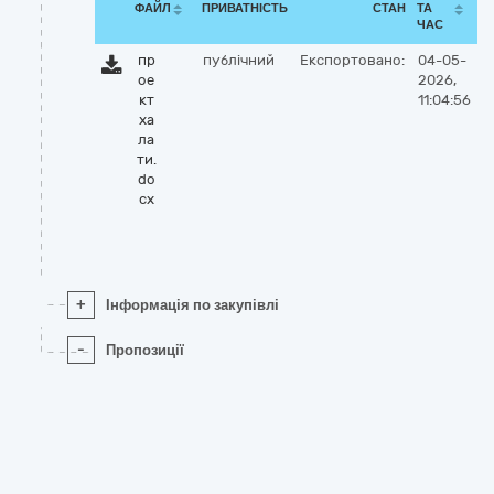
ФАЙЛ
ПРИВАТНІСТЬ
СТАН
ТА
ЧАС
пр
публічний
Експортовано:
04-05-
ое
2026,
кт
11:04:56
ха
ла
ти.
do
cx
+
Інформація по закупівлі
-
Пропозиції