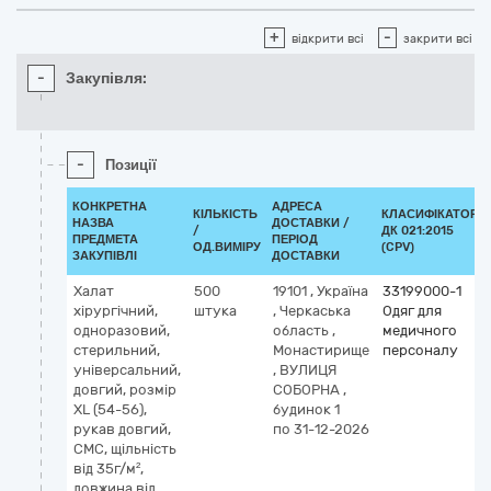
+
-
відкрити всі
закрити всі
-
Закупівля:
-
Позиції
КОНКРЕТНА
АДРЕСА
КІЛЬКІСТЬ
КЛАСИФІКАТОР
НАЗВА
ДОСТАВКИ /
/
ДК 021:2015
ПРЕДМЕТА
ПЕРІОД
ОД.ВИМІРУ
(CPV)
ЗАКУПІВЛІ
ДОСТАВКИ
Халат
500
19101
,
Україна
33199000-1
хірургічний,
штука
,
Черкаська
Одяг для
одноразовий,
область
,
медичного
стерильний,
Монастирище
персоналу
універсальний,
,
ВУЛИЦЯ
довгий, розмір
СОБОРНА ,
XL (54-56),
будинок 1
рукав довгий,
по 31-12-2026
СМС, щільність
від 35г/м²,
довжина від