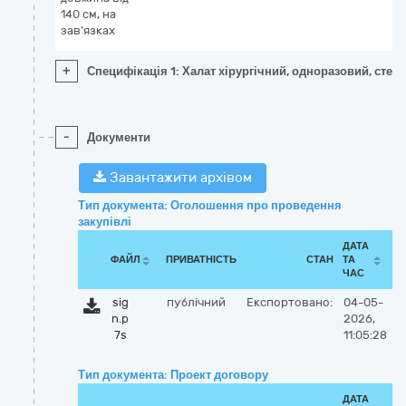
140 см, на
зав'язках
+
Специфікація 1: Халат хірургічний, одноразовий, стери
-
Документи
Завантажити архівом
Тип документа: Оголошення про проведення
закупівлі
ДАТА
ФАЙЛ
ПРИВАТНІСТЬ
СТАН
ТА
ЧАС
sig
публічний
Експортовано:
04-05-
n.p
2026,
7s
11:05:28
Тип документа: Проект договору
ДАТА