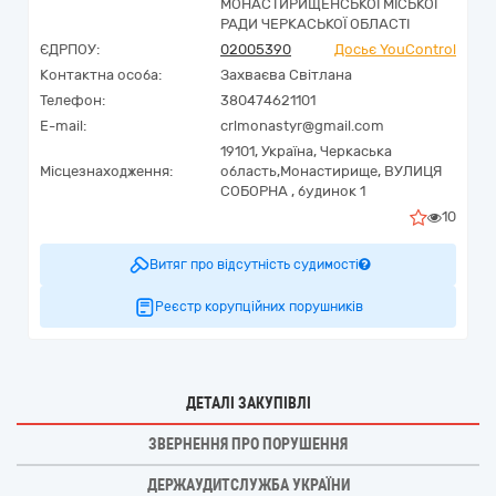
МОНАСТИРИЩЕНСЬКОЇ МІСЬКОЇ
РАДИ ЧЕРКАСЬКОЇ ОБЛАСТІ
ЄДРПОУ:
02005390
Досьє YouControl
Контактна особа:
Захваєва Світлана
Телефон:
380474621101
E-mail:
crlmonastyr@gmail.com
19101,
Україна
,
Черкаська
Місцезнаходження:
область,
Монастирище,
ВУЛИЦЯ
СОБОРНА , будинок 1
10
Витяг про відсутність судимості
Реєстр корупційних порушників
ДЕТАЛІ ЗАКУПІВЛІ
ЗВЕРНЕННЯ ПРО ПОРУШЕННЯ
ДЕРЖАУДИТСЛУЖБА УКРАЇНИ