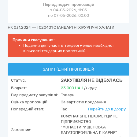
Період подачі пропозицій
з 04-05-2026, 11:05
по 07-05-2026, 00:00
НК 031:2024 — T020401 СТАНДАРТНІ ХІРУРГІЧНІ ХАЛАТИ
Причини скасування:
Подання для участі в тендері менше необхідної
кількості тендерних пропозицій
ЗАПИТ (ЦІНИ) ПРОПОЗИЦІЙ
ЗАКУПІВЛЯ НЕ ВІДБУЛАСЬ
Статус:
Бюджет:
23 000
UAH
(з ПДВ)
Вид предмету закупівлі:
Товари
Оцінка пропозицій:
За вартістю придбання
Попередній етап:
Так
Перейти до відбору
КОМУНАЛЬНЕ НЕКОМЕРЦІЙНЕ
ПІДПРИЄМСТВО
"МОНАСТИРИЩЕНСЬКА
Замовник:
БАГАТОПРОФІЛЬНА ЛІКАРНЯ"