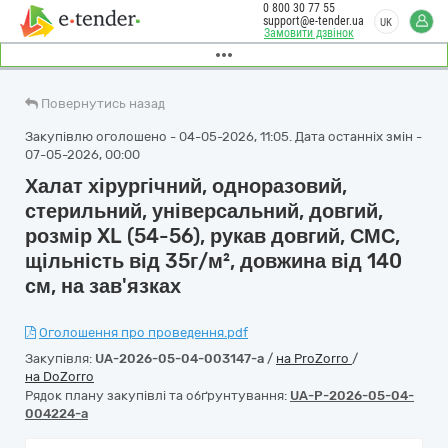
0 800 30 77 55
support@e-tender.ua
UK
Замовити дзвінок
Повернутись назад
Закупівлю оголошено - 04-05-2026, 11:05. Дата останніх змін -
07-05-2026, 00:00
Халат хірургічний, одноразовий,
стерильний, універсальний, довгий,
розмір XL (54-56), рукав довгий, СМС,
щільність від 35г/м², довжина від 140
см, на зав'язках
Оголошення про проведення.pdf
Закупівля:
UA-2026-05-04-003147-a
/
на ProZorro
/
на DoZorro
Рядок плану закупівлі та обґрунтування:
UA-P-2026-05-04-
004224-a