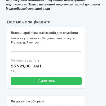
Інші закупівлі замовника Комунальне некомерційне
підприємство "Центр первинної медико-санітарної допомоги
Меджибізької селищної ради"
Вас може зацікавити
Ветеринарні лікарські засоби для службових собак кінологічного центру ГУНП в Рівненській області
Головне управління Національної поліції в
Рівненській області
Очікувана вартість
55 921,00 UAH
з ПДВ
Дивитись
Лікарські засоби різні