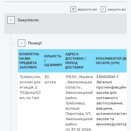
+
-
відкрити всі
закрити всі
-
Закупівля:
-
Позиції
КОНКРЕТНА
АДРЕСА
КІЛЬКІСТЬ
НАЗВА
ДОСТАВКИ /
КЛАСИФІКАТОР ДК
/
ПРЕДМЕТА
ПЕРІОД
021:2015 (CPV)
ОД.ВИМІРУ
ЗАКУПІВЛІ
ДОСТАВКИ
Туберкулін,
30
31530
,
Україна
33650000-1
розчин для
штука
,
Хмельницька
Загальні
ін'єкцій, 2
область
,
протиінфекційні
ТО/доза/0,1
Хмельницький
засоби для
мл, по 1 мл
район
системного
Требухівці
,
застосування,
вулиця
вакцини,
Пирогова, 1/1,
антинеопластичні
Хмельницький
засоби та
район
імуномодулятори
по 31-12-2026