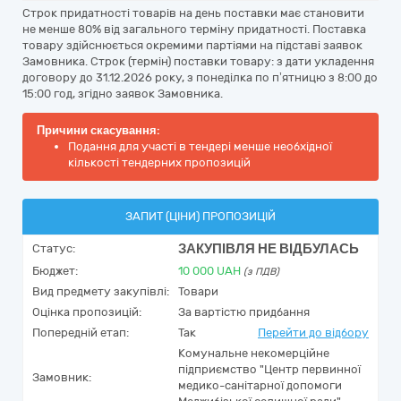
Строк придатності товарів на день поставки має становити
не менше 80% від загального терміну придатності. Поставка
товару здійснюється окремими партіями на підставі заявок
Замовника. Строк (термін) поставки товару: з дати укладення
договору до 31.12.2026 року, з понеділка по п’ятницю з 8:00 до
15:00 год, згідно заявок Замовника.
Причини скасування:
Подання для участі в тендері менше необхідної
кількості тендерних пропозицій
ЗАПИТ (ЦІНИ) ПРОПОЗИЦІЙ
ЗАКУПІВЛЯ НЕ ВІДБУЛАСЬ
Статус:
Бюджет:
10 000
UAH
(з ПДВ)
Вид предмету закупівлі:
Товари
Оцінка пропозицій:
За вартістю придбання
Попередній етап:
Так
Перейти до відбору
Комунальне некомерційне
підприємство "Центр первинної
Замовник:
медико-санітарної допомоги