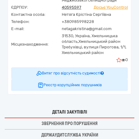
Меджибізької селищної ради"
ЄДРПОУ:
40595597
Досьє YouControl
Контактна особа:
Нетяга Крістіна Сергіївна
Телефон:
+380985998228
E-mail:
netagakristina@gmail.com
31530,
Україна
,
Хмельницька
область,
Хмельницький район
Місцезнаходження:
Требухівці,
вулиця Пирогова, 1/1,
Хмельницький район
0
Витяг про відсутність судимості
Реєстр корупційних порушників
ДЕТАЛІ ЗАКУПІВЛІ
ЗВЕРНЕННЯ ПРО ПОРУШЕННЯ
ДЕРЖАУДИТСЛУЖБА УКРАЇНИ