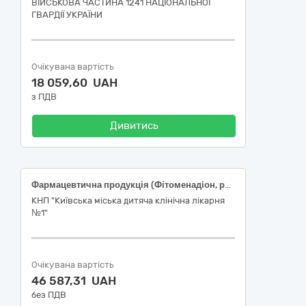
ВІЙСЬКОВА ЧАСТИНА 1241 НАЦІОНАЛЬНОЇ
ГВАРДІЇ УКРАЇНИ
Очікувана вартість
18 059,60 UAH
з ПДВ
Дивитись
Фармацевтична продукція (Фітоменадіон, розчин для ін'єкцій, 10 мг/мл, по 1 мл)
КНП "Київська міська дитяча клінічна лікарня
№1"
Очікувана вартість
46 587,31 UAH
без ПДВ