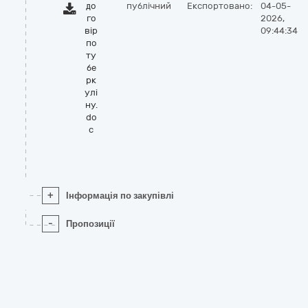
до
публічний
Експортовано:
04-05-
го
2026,
вір
09:44:34
по
ту
бе
рк
улі
ну.
do
c
+
Інформація по закупівлі
-
Пропозиції