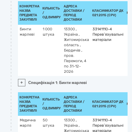
КОНКРЕТНА
АДРЕСА
КІЛЬКІСТЬ
НАЗВА
ДОСТАВКИ /
КЛАСИФІКАТОР ДК
/
КЛ
ПРЕДМЕТА
ПЕРІОД
021:2015 (CPV)
ОД.ВИМІРУ
ЗАКУПІВЛІ
ДОСТАВКИ
Бинти
1 000
13300
,
33141110-4
марлеві
штука
Україна
,
Перев’язувальні
Житомирська
матеріали
область
,
Бердичів
,
пров.
Перемоги, 4
по 31-12-
2026
+
Специфікація 1: Бинти марлеві
КОНКРЕТНА
АДРЕСА
КІЛЬКІСТЬ
НАЗВА
ДОСТАВКИ /
КЛАСИФІКАТОР ДК
/
КЛ
ПРЕДМЕТА
ПЕРІОД
021:2015 (CPV)
ОД.ВИМІРУ
ЗАКУПІВЛІ
ДОСТАВКИ
Медична
50
13300
,
33141110-4
марля
штука
Україна
,
Перев’язувальні
Житомирська
матеріали