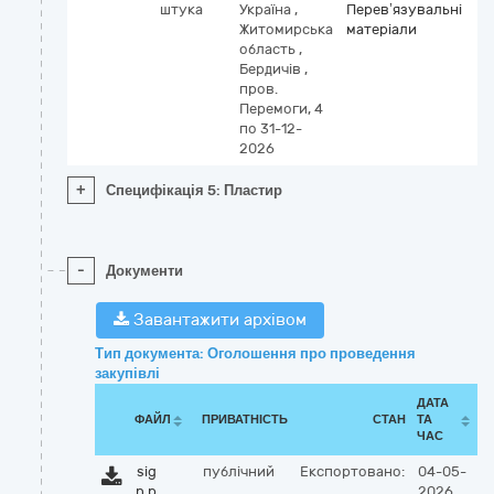
штука
Україна
,
Перев’язувальні
Житомирська
матеріали
область
,
Бердичів
,
пров.
Перемоги, 4
по 31-12-
2026
+
Специфікація 5: Пластир
-
Документи
Завантажити архівом
Тип документа: Оголошення про проведення
закупівлі
ДАТА
ФАЙЛ
ПРИВАТНІСТЬ
СТАН
ТА
ЧАС
sig
публічний
Експортовано:
04-05-
n.p
2026,