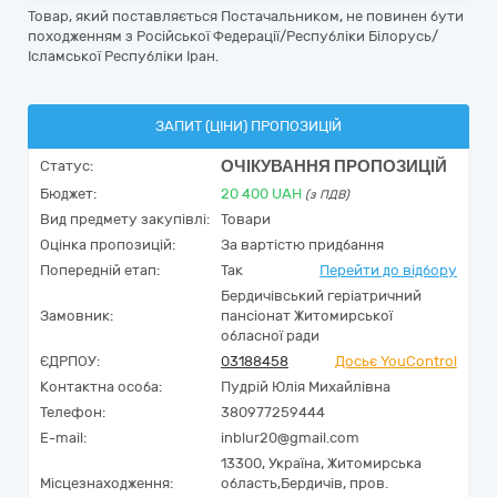
Товар, який поставляється Постачальником, не повинен бути
походженням з Російської Федерації/Республіки Білорусь/
Ісламської Республіки Іран.
ЗАПИТ (ЦІНИ) ПРОПОЗИЦІЙ
ОЧІКУВАННЯ ПРОПОЗИЦІЙ
Статус:
Бюджет:
20 400
UAH
(з ПДВ)
Вид предмету закупівлі:
Товари
Оцінка пропозицій:
За вартістю придбання
Попередній етап:
Так
Перейти до відбору
Бердичівський геріатричний
Замовник:
пансіонат Житомирської
обласної ради
ЄДРПОУ:
03188458
Досьє YouControl
Контактна особа:
Пудрій Юлія Михайлівна
Телефон:
380977259444
E-mail:
inblur20@gmail.com
13300,
Україна
,
Житомирська
Місцезнаходження:
область,
Бердичів,
пров.