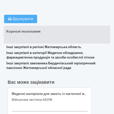
Друкувати
Корисні посилання
Інші закупівлі в регіоні Житомирська область
Інші закупівлі в категорії Медичне обладнання,
фармацевтична продукція та засоби особистої гігієни
Інші закупівлі замовника Бердичівський геріатричний
пансіонат Житомирської обласної ради
Вас може зацікавити
Медичні матеріали для занять із тактичної медицини (згідно коду ДК 021:2015: 33140000-3 — Медичні матеріали)
Військова частина А5018