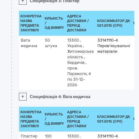
+
Специфікація 3: Пластир
КОНКРЕТНА
АДРЕСА
КІЛЬКІСТЬ
НАЗВА
ДОСТАВКИ /
КЛАСИФІКАТОР ДК
/
КЛ
ПРЕДМЕТА
ПЕРІОД
021:2015 (CPV)
ОД.ВИМІРУ
ЗАКУПІВЛІ
ДОСТАВКИ
Вата
50
13300
,
33141110-4
медична
штука
Україна
,
Перев’язувальні
Житомирська
матеріали
область
,
Бердичів
,
пров.
Перемоги, 4
по 31-12-
2026
+
Специфікація 4: Вата медична
КОНКРЕТНА
АДРЕСА
КІЛЬКІСТЬ
НАЗВА
ДОСТАВКИ /
КЛАСИФІКАТОР ДК
/
КЛ
ПРЕДМЕТА
ПЕРІОД
021:2015 (CPV)
ОД.ВИМІРУ
ЗАКУПІВЛІ
ДОСТАВКИ
Пластир
100
13300
,
33141110-4