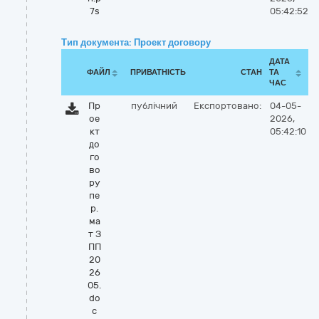
7s
05:42:52
Тип документа: Проект договору
ДАТА
ФАЙЛ
ПРИВАТНІСТЬ
СТАН
ТА
ЧАС
Пр
публічний
Експортовано:
04-05-
ое
2026,
кт
05:42:10
до
го
во
ру
пе
р.
ма
т З
ПП
20
26
05.
do
c