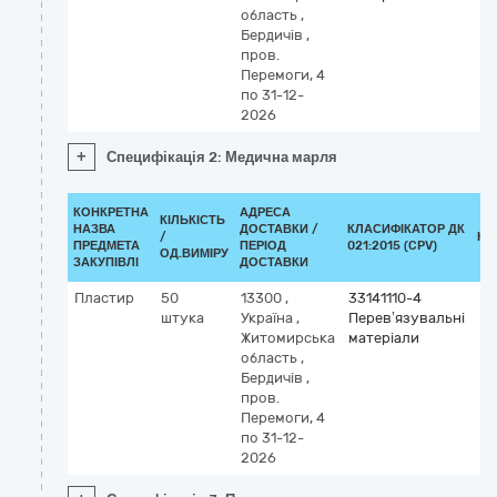
область
,
Бердичів
,
пров.
Перемоги, 4
по 31-12-
2026
+
Специфікація 2: Медична марля
КОНКРЕТНА
АДРЕСА
КІЛЬКІСТЬ
НАЗВА
ДОСТАВКИ /
КЛАСИФІКАТОР ДК
/
КЛ
ПРЕДМЕТА
ПЕРІОД
021:2015 (CPV)
ОД.ВИМІРУ
ЗАКУПІВЛІ
ДОСТАВКИ
Пластир
50
13300
,
33141110-4
штука
Україна
,
Перев’язувальні
Житомирська
матеріали
область
,
Бердичів
,
пров.
Перемоги, 4
по 31-12-
2026