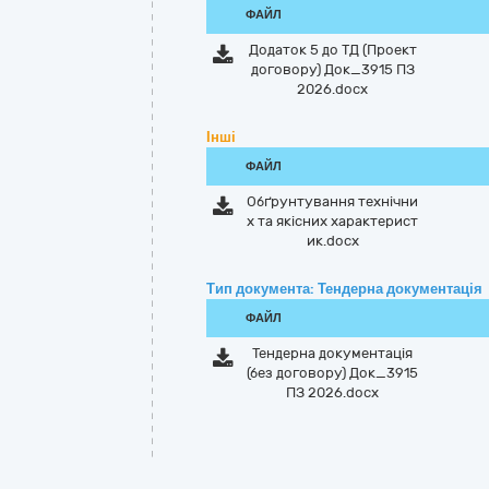
ФАЙЛ
Додаток 5 до ТД (Проект
договору) Док_3915 ПЗ
2026.docx
Інші
ФАЙЛ
Обґрунтування технічни
х та якісних характерист
ик.docx
Тип документа: Тендерна документація
ФАЙЛ
Тендерна документація
(без договору) Док_3915
ПЗ 2026.docx