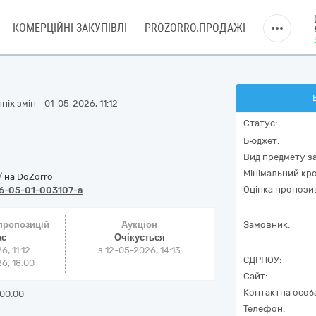
КОМЕРЦІЙНІ ЗАКУПІВЛІ
PROZORRO.ПРОДАЖІ
іх змін - 01-05-2026, 11:12
Статус:
Бюджет:
Вид предмету за
Мінімальний кро
/
на DoZorro
Оцінка пропозиц
6-05-01-003107-a
 пропозицій
Аукціон
Замовник:
ає
Очікується
6, 11:12
з
12-05-2026, 14:13
ЄДРПОУ:
6, 18:00
Сайт:
Контактна особ
00:00
Телефон: