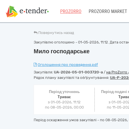
PROZORRO
PROZORRO MARKET
Повернутись назад
Закупівлю оголошено - 01-05-2026, 11:12. Дата останн
Мило господарське
Оголошення про проведення.pdf
Закупівля:
UA-2026-05-01-003720-a
/
на ProZorro
Рядок плану закупівлі та обґрунтування:
UA-P-202
Період уточнень
Період подачі
Триває
Трив
з 01-05-2026, 11:12
з 01-05-202
по 08-05-2026, 00:00
по 11-05-202
Період оскарження умов закупівлі - по
08-05-2026, 