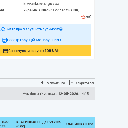
kryvenko@uz.gov.ua
ня:
Україна
,
Київська область,
Київ,
0
Витяг про відсутність судимості
Реєстр корупційних порушників
Сформувати рахунок
408 UAH
+
-
відкрити всі
закрити всі
Аукціон
очікується
з
12-05-2026, 14:13
АВКИ/
КЛАСИФІКАТОР ДК 021:2015
КЛАСИФІКАТОРИ
ЛУГ:
(CPV)