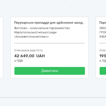
Перукарське приладдя для здійснення заходів з підтримки внутрішньо-переміщених та/або евакуйованих осіб, які в подальшому будуть використані для організації надання побутових послуг внутрішньо-переміщеним та/або евакуйованим особам
Житлово - комунальне підприємство
ЗВЕ
Маріупольської міської ради
ГРО
«Азовжитлокомплекс»
ІНВ
Очікувана вартість
Очік
42 649,00 UAH
19
з ПДВ
з П
Дивитись