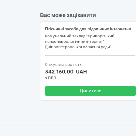
Вас може зацікавити
Гігієничні засоби для підопічних інтернатних установ/закладів системи соціального захисту населення.
Комунальний заклад "Криворізький
психоневрологічний інтернат"
Дніпропетровської обласної ради"
Очікувана вартість
342 160,00 UAH
з ПДВ
Дивитись