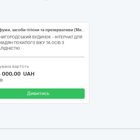
Парфуми, засоби гігієни та презервативи (Мило туалетне; Мило рідке; Шампунь;; Зубна паста; Піна для гоління; Бальзам після гоління)
НИГОРОДСЬКИЙ БУДИНОК - ІНТЕРНАТ ДЛЯ
МАДЯН ПОХИЛОГО ВІКУ ТА ОСІБ З
АЛІДНІСТЮ
увана вартість
5 000,00 UAH
ДВ
Дивитись