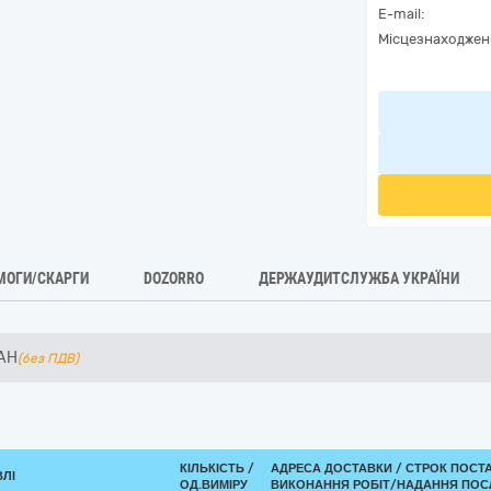
E-mail:
Місцезнаходжен
МОГИ/СКАРГИ
DOZORRO
ДЕРЖАУДИТСЛУЖБА УКРАЇНИ
AH
(без ПДВ)
КІЛЬКІСТЬ /
АДРЕСА ДОСТАВКИ /
СТРОК ПОСТ
ВЛІ
ОД.ВИМІРУ
ВИКОНАННЯ РОБІТ/НАДАННЯ ПОС