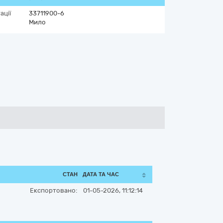
ації
33711900-6
Мило
СТАН
ДАТА ТА ЧАС
Експортовано:
01-05-2026, 11:12:14