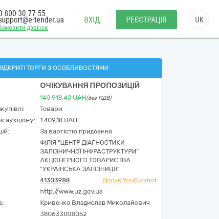
0 800 30 77 55
support@e-tender.ua
ВХІД
РЕЄСТРАЦІЯ
UK
Замовити дзвінок
ВІДКРИТІ ТОРГИ З ОСОБЛИВОСТЯМИ
ОЧІКУВАННЯ ПРОПОЗИЦІЙ
140 918,40
UAH
(без ПДВ)
купівлі:
Товари
к аукціону:
1 409,18 UAH
ій:
За вартістю придбання
ФІЛІЯ "ЦЕНТР ДІАГНОСТИКИ
ЗАЛІЗНИЧНОЇ ІНФРАСТРУКТУРИ"
АКЦІОНЕРНОГО ТОВАРИСТВА
"УКРАЇНСЬКА ЗАЛІЗНИЦЯ"
41303988
Досьє YouControl
http://www.uz.gov.ua
а:
Кривенко Владислав Миколайович
380633008052