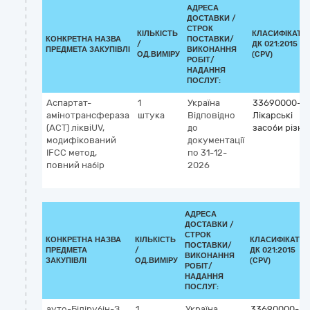
АДРЕСА
ДОСТАВКИ /
СТРОК
КІЛЬКІСТЬ
КЛАСИФІКАТО
КОНКРЕТНА НАЗВА
ПОСТАВКИ/
/
ДК 021:2015
ПРЕДМЕТА ЗАКУПІВЛІ
ВИКОНАННЯ
ОД.ВИМІРУ
(CPV)
РОБІТ/
НАДАННЯ
ПОСЛУГ:
Аспартат-
1
Україна
33690000-3
амінотрансфераза
штука
Відповідно
Лікарські
(ACT) ліквіUV,
до
засоби різні
модифікований
документації
IFCC метод,
по 31-12-
повний набір
2026
АДРЕСА
ДОСТАВКИ /
СТРОК
КОНКРЕТНА НАЗВА
КІЛЬКІСТЬ
КЛАСИФІКАТО
ПОСТАВКИ/
ПРЕДМЕТА
/
ДК 021:2015
ВИКОНАННЯ
ЗАКУПІВЛІ
ОД.ВИМІРУ
(CPV)
РОБІТ/
НАДАННЯ
ПОСЛУГ:
ауто-Білірубін-З
1
Україна
33690000-3