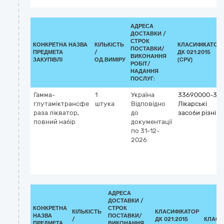
АДРЕСА
ДОСТАВКИ /
СТРОК
КОНКРЕТНА НАЗВА
КІЛЬКІСТЬ
КЛАСИФІКАТОР
ПОСТАВКИ/
ПРЕДМЕТА
/
ДК 021:2015
ВИКОНАННЯ
ЗАКУПІВЛІ
ОД.ВИМІРУ
(CPV)
РОБІТ/
НАДАННЯ
ПОСЛУГ:
Гамма-
1
Україна
33690000-3
глутаміктрансфе
штука
Відповідно
Лікарські
раза лікватор,
до
засоби різні
повний набір
документації
по 31-12-
2026
АДРЕСА
ДОСТАВКИ /
КОНКРЕТНА
СТРОК
КІЛЬКІСТЬ
КЛАСИФІКАТОР
НАЗВА
ПОСТАВКИ/
/
ДК 021:2015
КЛАСИ
ПРЕДМЕТА
ВИКОНАННЯ