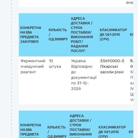
аналі
АДРЕСА
ДОСТАВКИ /
КОНКРЕТНА
СТРОК
КІЛЬКІСТЬ
КЛАСИФІКАТОР
НАЗВА
ПОСТАВКИ/
/
ДК 021:2015
КЛА
ПРЕДМЕТА
ВИКОНАННЯ
ОД.ВИМІРУ
(CPV)
ЗАКУПІВЛІ
РОБІТ/
НАДАННЯ
ПОСЛУГ:
Ферментний
10
Україна
33690000-3
Кла
очищуючий
штука
Відповідно
Лікарські
GM
реагент
до
засоби різні
558
документації
Під
по 31-12-
клі
2026
IVD
(діа
vitr
АДРЕСА
ДОСТАВКИ /
КОНКРЕТНА
СТРОК
КІЛЬКІСТЬ
КЛАСИФІКАТОР
НАЗВА
ПОСТАВКИ/
/
ДК 021:2015
КЛАС
ПРЕДМЕТА
ВИКОНАННЯ
ОД.ВИМІРУ
(CPV)