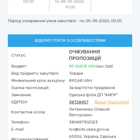
00:00
по 08-05-2026,
10:00
Період оскарження умов закупівлі - по
05-05-2026, 00:00
ВІДКРИТІ ТОРГИ З ОСОБЛИВОСТЯМИ
ОЧІКУВАННЯ
Статус:
ПРОПОЗИЦІЙ
Бюджет:
89 068,15
UAH
(без ПДВ)
Вид предмету закупівлі:
Товари
Мінімальний крок аукціону:
890,68 UAH
Оцінка пропозицій:
За вартістю придбання
Замовник:
Одеська філія ДП "АМПУ"
ЄДРПОУ:
38728457
Досьє YouControl
Литвиненко Олексій
Контактна особа:
Вікторович
Телефон:
380487102023
E-mail:
lov@ods.uspa.gov.ua
65026,
Україна
,
Одеська
Місцезнаходження: