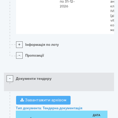
по 31-12-
анал
2026
кліні
IVD
(діа
vitro
кон
мате
+
Інформація по лоту
-
Пропозиції
-
Документи тендеру
Завантажити архівом
Тип документа: Тендерна документація
ДАТА