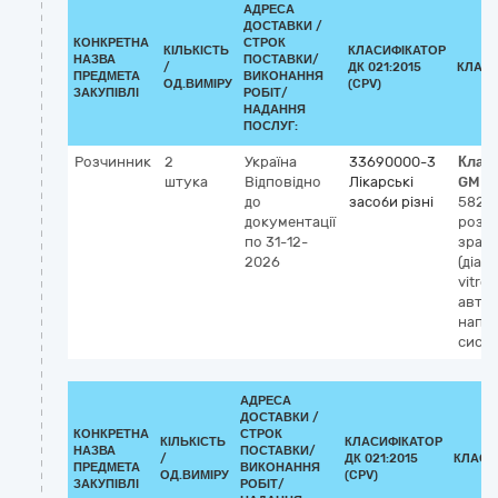
АДРЕСА
ДОСТАВКИ /
КОНКРЕТНА
СТРОК
КІЛЬКІСТЬ
КЛАСИФІКАТОР
НАЗВА
ПОСТАВКИ/
/
ДК 021:2015
КЛАСИ
ПРЕДМЕТА
ВИКОНАННЯ
ОД.ВИМІРУ
(CPV)
ЗАКУПІВЛІ
РОБІТ/
НАДАННЯ
ПОСЛУГ:
Розчинник
2
Україна
33690000-3
Клас
штука
Відповідно
Лікарські
GMDN
до
засоби різні
5823
документації
розч
по 31-12-
зразк
2026
(діаг
vitro),
автом
напів
сист
АДРЕСА
ДОСТАВКИ /
КОНКРЕТНА
СТРОК
КІЛЬКІСТЬ
КЛАСИФІКАТОР
НАЗВА
ПОСТАВКИ/
/
ДК 021:2015
КЛАСИ
ПРЕДМЕТА
ВИКОНАННЯ
ОД.ВИМІРУ
(CPV)
ЗАКУПІВЛІ
РОБІТ/