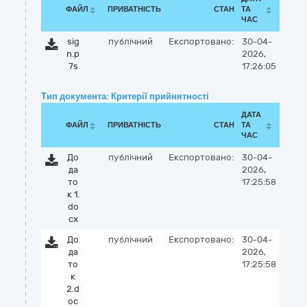
ФАЙЛ
ПРИВАТНІСТЬ
СТАН
ТА
ЧАС
sig
публічний
Експортовано:
30-04-
n.p
2026,
7s
17:26:05
Тип документа: Критерії прийнятності
ДАТА
ФАЙЛ
ПРИВАТНІСТЬ
СТАН
ТА
ЧАС
До
публічний
Експортовано:
30-04-
да
2026,
то
17:25:58
к 1.
do
cx
До
публічний
Експортовано:
30-04-
да
2026,
то
17:25:58
к
2.d
oc