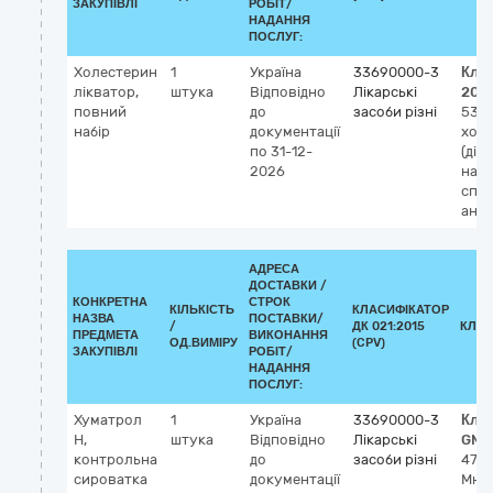
ЗАКУПІВЛІ
РОБІТ/
НАДАННЯ
ПОСЛУГ:
Холестерин
1
Україна
33690000-3
Кла
лікватор,
штука
Відповідно
Лікарські
202
повний
до
засоби різні
533
набір
документації
холе
по 31-12-
(діаг
2026
набі
спе
анал
АДРЕСА
ДОСТАВКИ /
КОНКРЕТНА
СТРОК
КІЛЬКІСТЬ
КЛАСИФІКАТОР
НАЗВА
ПОСТАВКИ/
/
ДК 021:2015
КЛАС
ПРЕДМЕТА
ВИКОНАННЯ
ОД.ВИМІРУ
(CPV)
ЗАКУПІВЛІ
РОБІТ/
НАДАННЯ
ПОСЛУГ:
Хуматрол
1
Україна
33690000-3
Кла
Н,
штука
Відповідно
Лікарські
GMD
контрольна
до
засоби різні
478
сироватка
документації
Мно