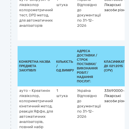
ліквіколор
штука
Відповідно
Лікарські
колорометричний
до
засоби різні
тест, DPD метод,
документації
для автоматичних
по 31-12-
аналізаторів
2026
АДРЕСА
ДОСТАВКИ /
СТРОК
КОНКРЕТНА НАЗВА
КІЛЬКІСТЬ
КЛАСИФІКАТО
ПОСТАВКИ/
ПРЕДМЕТА
/
ДК 021:2015
ВИКОНАННЯ
ЗАКУПІВЛІ
ОД.ВИМІРУ
(CPV)
РОБІТ/
НАДАННЯ
ПОСЛУГ:
ауто – Креатинін
1
Україна
33690000-3
ліквіколор,
штука
Відповідно
Лікарські
колориметричний
до
засоби різні
кінетичний метод,
документації
реакція Яффе, для
по 31-12-
автоматичних
2026
аналізаторів,
повний набір