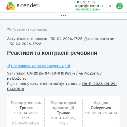
0 800 30 77 55
support@e-tender.ua
UK
Замовити дзвінок
Повернутись назад
Закупівлю оголошено - 30-04-2026, 17:25. Дата останніх змін
- 30-04-2026, 17:26
Реактиви та контрасні речовини
Оголошення про проведення.pdf
Закупівля:
UA-2026-04-30-010965-a
/
на ProZorro
/
на DoZorro
Рядок плану закупівлі та обґрунтування:
UA-P-2026-04-29-
014105-a
Період уточнень
Період подачі
Аукціон
Триває
пропозицій
Очікується
з 30-04-2026,
Триває
з
11-05-2026, 14:34
17:25
з 30-04-2026,
по 05-05-2026,
17:25