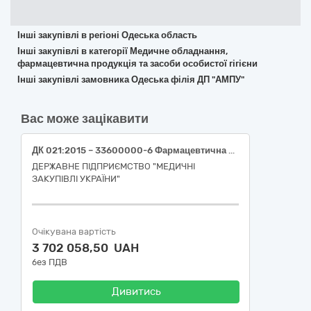
Інші закупівлі в регіоні Одеська область
Інші закупівлі в категорії Медичне обладнання,
фармацевтична продукція та засоби особистої гігієни
Інші закупівлі замовника Одеська філія ДП "АМПУ"
Вас може зацікавити
ДК 021:2015 – 33600000-6 Фармацевтична продукція (Розчин для парентерального живлення (комбінації, амінокислоти з жировими/ліпідними емульсіями) для дітей від 2х років)
ДЕРЖАВНЕ ПІДПРИЄМСТВО "МЕДИЧНІ
ЗАКУПІВЛІ УКРАЇНИ"
Очікувана вартість
3 702 058,50 UAH
без ПДВ
Дивитись