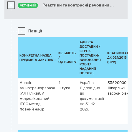
-
Реактиви та контрасні речовини
...
Активний
-
Позиції
АДРЕСА
ДОСТАВКИ /
СТРОК
КІЛЬКІСТЬ
КЛАСИФІКАТО
КОНКРЕТНА НАЗВА
ПОСТАВКИ/
/
ДК 021:2015
ПРЕДМЕТА ЗАКУПІВЛІ
ВИКОНАННЯ
ОД.ВИМІРУ
(CPV)
РОБІТ/
НАДАННЯ
ПОСЛУГ:
Аланін-
1
Україна
33690000-3
амінотрансфераза
штука
Відповідно
Лікарські
(АЛТ) ліквіUV,
до
засоби різні
модифікований
документації
IFCC метод,
по 31-12-
повний набір
2026