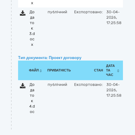
x
До
публічний
Експортовано:
30-04-
да
2026,
то
17:25:58
к
3.d
oc
x
Тип документа: Проект договору
ДАТА
ФАЙЛ
ПРИВАТНІСТЬ
СТАН
ТА
ЧАС
До
публічний
Експортовано:
30-04-
да
2026,
то
17:25:58
к
4.d
oc