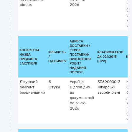
рівень
2026
IV
(ді
vit
ко
ма
АДРЕСА
ДОСТАВКИ /
КОНКРЕТНА
СТРОК
КІЛЬКІСТЬ
КЛАСИФІКАТОР
НАЗВА
ПОСТАВКИ/
/
ДК 021:2015
КЛ
ПРЕДМЕТА
ВИКОНАННЯ
ОД.ВИМІРУ
(CPV)
ЗАКУПІВЛІ
РОБІТ/
НАДАННЯ
ПОСЛУГ:
Лізуючий
5
Україна
33690000-3
Кл
реагент
штука
Відповідно
Лікарські
GM
безцианідний
до
засоби різні
61
документації
дл
по 31-12-
кл
2026
IV
(ді
vit