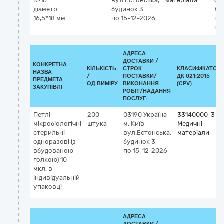
№16
вул.Естонська,
матеріали
62
діаметр
будинок 3
Ко
16,5*18 мм
по 15-12-2026
пр
по
АДРЕСА
ДОСТАВКИ /
КОНКРЕТНА
КІЛЬКІСТЬ
СТРОК
КЛАСИФІКАТОР
НАЗВА
/
ПОСТАВКИ/
ДК 021:2015
ПРЕДМЕТА
ОД.ВИМІРУ
ВИКОНАННЯ
(CPV)
ЗАКУПІВЛІ
РОБІТ/НАДАННЯ
ПОСЛУГ:
Петлі
200
03190
Україна
33140000-3
мікробіологічні
штука
м. Київ
Медичні
стерильні
вул.Естонська,
матеріали
одноразові (з
будинок 3
вбудованою
по 15-12-2026
голкою) 10
мкл, в
індивідуальній
упаковці
АДРЕСА