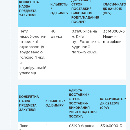
ДОСТАВКИ /
КОНКРЕТНА
КІЛЬКІСТЬ
СТРОК
КЛАСИФІКАТОР
НАЗВА
/
ПОСТАВКИ/
ДК 021:2015
ПРЕДМЕТА
ОД.ВИМІРУ
ВИКОНАННЯ
(CPV)
ЗАКУПІВЛІ
РОБІТ/НАДАННЯ
ПОСЛУГ:
Петлі
40
03190
Україна
33140000-3
мікробіологічні
штука
м. Київ
Медичні
стерильні
вул.Естонська,
матеріали
одноразові (з
будинок 3
вбудованою
по 15-12-2026
голкою) 1 мкл,
в
індивідуальній
упаковці
АДРЕСА
ДОСТАВКИ /
КОНКРЕТНА
СТРОК
КЛАСИФІКАТОР
НАЗВА
КІЛЬКІСТЬ /
ПОСТАВКИ/
ДК 021:2015
ПРЕДМЕТА
ОД.ВИМІРУ
ВИКОНАННЯ
(CPV)
ЗАКУПІВЛІ
РОБІТ/НАДАННЯ
ПОСЛУГ:
Пакет
1
03190
Україна
33140000-3