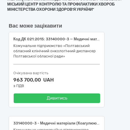
МІСЬКИЙ ЦЕНТР КОНТРОЛЮ ТА ПРОФІЛАКТИКИ ХВОРОБ
МІНІСТЕРСТВА ОХОРОНИ ЗДОРОВ'Я УКРАЇНИ"
Вас може зацікавити
Код ДК 021:2015: 33140000-3 — Медичні матеріали
Комунальне підприємство «Полтавський
обласний клінічний онкологічний диспансер
Полтавської обласної ради»
Очікувана вартість
963 700,00 UAH
з ПДВ
Дивитись
33140000-3 - Медичні матеріали (Коагулюючі електроди; Кошики для видалення каменя; Сфінктеростом; Балонний дилятатор; Стент біліарний; Петля для гарячої поліпектомії; Петля для холодної поліпектомії; Голки ін’єкційні гемостатичні; Балон екстракційний; Провідники; Набір гастростомічний черезшкірний (ПЕГ); Канюлі для ЕРХПГ)
Комунальне некомерційне підприємство