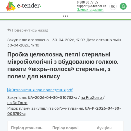
0 800 30 77 55
support@e-tender.ua
UK
Замовити дзвінок
Повернутись назад
Закупівлю оголошено - 30-04-2026, 17:09. Дата останніх змін -
30-04-2026, 17:10
Пробка целюлозна, петлі стерильні
мікробіологічні з вбудованою голкою,
пакети «віхрь-полоса» стерильні, з
полем для напису
Оголошення про проведення.pdf
Закупівля:
UA-2026-04-30-010732-a
/
на ProZorro
/
на DoZorro
Рядок плану закупівлі та обґрунтування:
UA-P-2026-04-30-
005759-a
Період уточнень
Період подачі
Аукціон