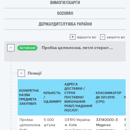
ВИМОГИ/СКАРГИ
DOZORRO
ДЕРЖАУДИТСЛУЖБА УКРАЇНИ
+
-
відкрити всі
закрити всі
-
Пробка целюлозна, петлі стерил
...
Активний
-
Позиції
АДРЕСА
ДОСТАВКИ /
КОНКРЕТНА
КІЛЬКІСТЬ
СТРОК
КЛАСИФІКАТОР
НАЗВА
/
ПОСТАВКИ/
ДК 021:2015
КЛ
ПРЕДМЕТА
ОД.ВИМІРУ
ВИКОНАННЯ
(CPV)
ЗАКУПІВЛІ
РОБІТ/НАДАННЯ
ПОСЛУГ:
Пробка
5 000
03190
Україна
33140000-3
Кл
целюлозна
штука
м. Київ
Медичні
GM