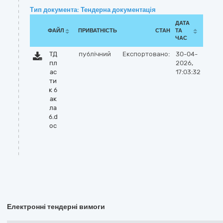
Тип документа: Тендерна документація
ДАТА
ФАЙЛ
ПРИВАТНІСТЬ
СТАН
ТА
ЧАС
ТД
публічний
Експортовано:
30-04-
пл
2026,
ас
17:03:32
ти
к б
ак
ла
б.d
oc
Електронні тендерні вимоги