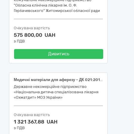
"Обласна клінічна лікарня ім. О. Ф.
Гербачевського" Житомирської обласної ради
Очікувана вартість
575 800,00 UAH
з ПДВ
Дивитись
Медичні матеріали для аферезу – ДК 021:2015 – 33140000-3 - Медичні матеріали (Комплект для екстракорпорального фотоферезу MacoGenic G2 та Система для колекції НMHK Spectra Optia – ДК 021:2015 – 33141600-6 Контейнери та пакети для забору матеріалу для аналізів, дренажі та комплекти, код НК 024:2023 – 58091 — Набір для аферезу, код НК 031:2024 – B030199 — Пристрої для збору проб під час аферезу – інше; Пластиковий контейнер з розчином антикоагулянту АЦД-А (ACD-A) – ДК 021:2015 33141530-4 - Коагулянти крові, код НК 024:2023 – 46812 — Розчин для консервування крові, що містить антикоагулянт, код НК 031:2024 – B030104 Пристрої для збору багатьох компонентів крові під час аферезу)
Державне некомерційне підприємство
«Національна дитяча спеціалізована лікарня
«Охматдит» МОЗ України»
Очікувана вартість
1 321 367,88 UAH
з ПДВ