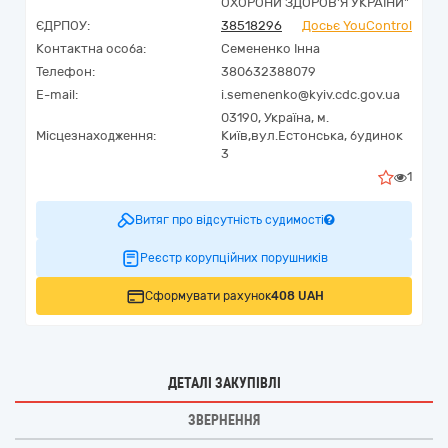
ОХОРОНИ ЗДОРОВ'Я УКРАЇНИ"
ЄДРПОУ:
38518296
Досьє YouControl
Контактна особа:
Семененко Інна
Телефон:
380632388079
E-mail:
i.semenenko@kyiv.cdc.gov.ua
03190,
Україна
,
м.
Місцезнаходження:
Київ,
вул.Естонська, будинок
3
1
Витяг про відсутність судимості
Реєстр корупційних порушників
Сформувати рахунок
408 UAH
ДЕТАЛІ ЗАКУПІВЛІ
ЗВЕРНЕННЯ