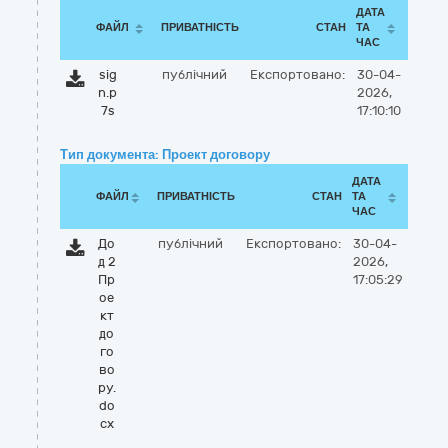
ДАТА
ФАЙЛ
ПРИВАТНІСТЬ
СТАН
ТА
ЧАС
sig
публічний
Експортовано:
30-04-
n.p
2026,
7s
17:10:10
Тип документа: Проект договору
ДАТА
ФАЙЛ
ПРИВАТНІСТЬ
СТАН
ТА
ЧАС
До
публічний
Експортовано:
30-04-
д 2
2026,
Пр
17:05:29
ое
кт
до
го
во
ру.
do
cx