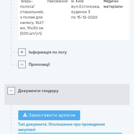
“віхрь-
паковання
м. Київ
Медичні
полоса”
вул.Естонська,
матеріали
стерильний,
будинок 3
з полем для
по 15-12-2026
напису, 1627
мл, 19х30 см
(500 шт/уп)
+
Інформація по лоту
-
Пропозиції
-
Документи тендеру
Завантажити архівом
Тип документа: Оголошення про проведення
закупівлі